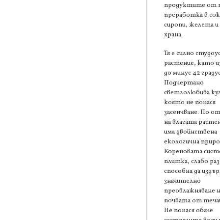
продуктите от 
преработка в сок
сиропи, желета и
храна.
Тя е силно студо
растение, като 
до минус 42 градус
Подчертано
светлолюбива ку
която не понася
засенчване. По о
на влагата раст
има двойнствена
екологична приро
Кореновата сист
плитка, слабо ра
способна да издъ
значително
преовлажняване н
почвата от теча
Не понася обаче