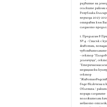
развитие на земе
селските райони 
Република Българи
периода 2023-2027
отправям към Ва
следното предло
1. Предлагам в П
№ 4 - Списък с ку
животни, попада
чувствителните
- сектор "Плодов
зеленчуци", сект
"Етеричномаслен
медицински култу
сектор
"Животновъдство
бъде включена и 
Облепиха / ракит
поради следните
положителни кач
нейното отглежд