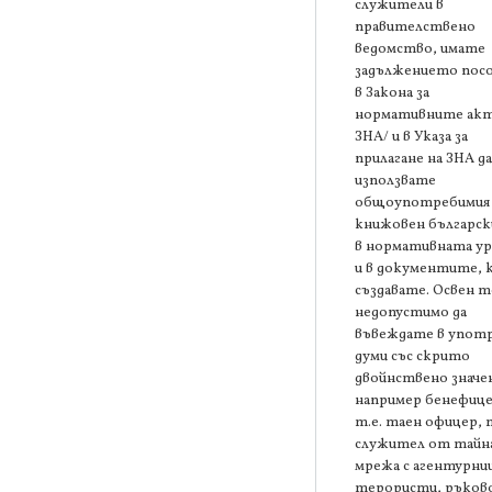
служители в
правителствено
ведомство, имате
задължението пос
в Закона за
нормативните акт
ЗНА/ и в Указа за
прилагане на ЗНА да
използвате
общоупотребимия
книжовен българск
в нормативната ур
и в документите,
създавате. Освен т
недопустимо да
въвеждате в упот
думи със скрито
двойнствено значен
например бенефице
т.е. таен офицер, т
служител от тайн
мрежа с агентурни
терористи, ръков