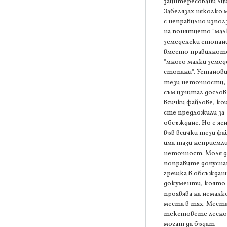
заинтересовани лиц
Забелязах няколко 
с неправилно изпол
на понятието "мал
земеделски стопани
вместо правилнот
"много малки земед
стопани". Установ
тези неточности, 
съм изчитал досло
всички файлове, к
сте предложили за
обсъждане. Но е ясн
във всички тези фа
има тази неприемл
неточност. Моля д
поправите допусн
грешка в обсъждан
документи, която 
проявява на немалк
места в тях. Мест
текстовете лесно
могат да бъдат