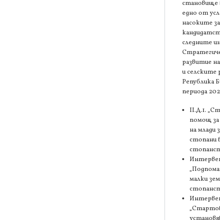
становище в
едно от ус
насоките за
кандидатст
следните и
Стратегиче
развитие н
и селските 
Република Б
периода 202
II.Д.1. „
помощ за
на млади 
стопани 
стопанст
Интервенц
„Подпома
малки зе
стопанст
Интервенц
„Стартов
установя