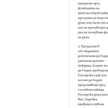
намерени чрез
функцията на
текстообработв
програми за търсен
дума, или част от н
или на производни 
или на членувани ф
на дума.
2. Предлагам в
обсъжданите
документи да бъд
заменени думите -
чуждици, които м
да бъдат преведени
български език или
могат да бъдат
представени чрез
съответстваща
българска дума или 
Вие, бидейки
правителствени