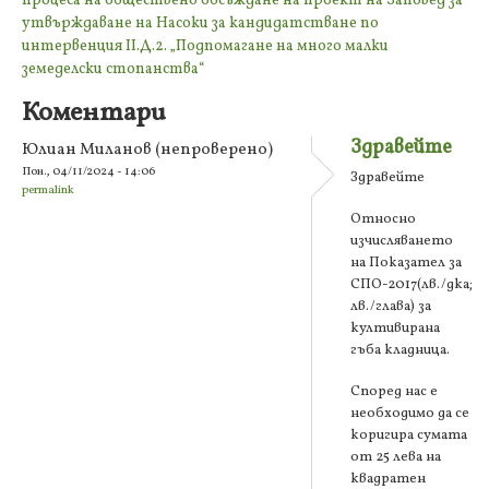
процеса на обществено обсъждане на проект на Заповед за
утвърждаване на Насоки за кандидатстване по
интервенция II.Д.2. „Подпомагане на много малки
земеделски стопанства“
Коментари
Здравейте
Юлиан Миланов (непроверено)
Пон., 04/11/2024 - 14:06
Здравейте
permalink
Относно
изчисляването
на Показател за
СПО-2017(лв./дка;
лв./глава) за
култивирана
гъба кладница.
Според нас е
необходимо да се
коригира сумата
от 25 лева на
квадратен