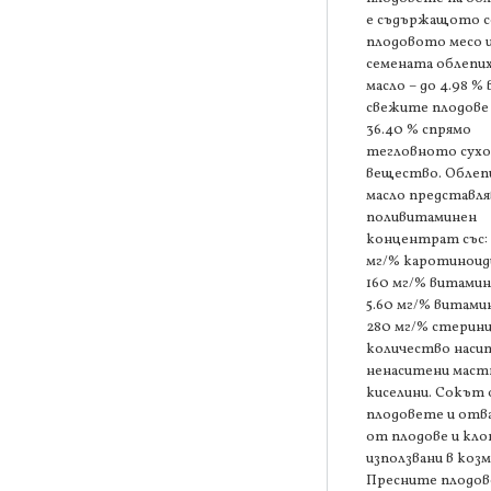
е съдържащото с
плодовото месо 
семената облепи
масло – до 4.98 % 
свежите плодове 
36.40 % спрямо
тегловното сухо
вещество. Обле
масло представля
поливитаминен
концентрат със:
мг/% каротиноиди
160 мг/% витамин 
5.60 мг/% витамин
280 мг/% стерини
количество наси
ненаситени маст
киселини. Сокът
плодовете и отв
от плодове и клон
използвани в коз
Пресните плодов