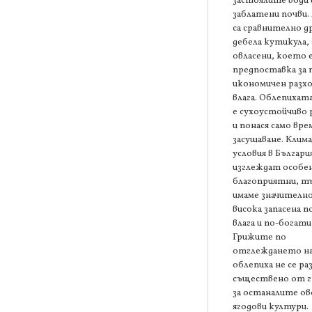
застоялите води 
заблатени почви.
са сравнително др
дебела кутикула,
овласени, което 
предпоставка за 
икономичен разхо
влага. Облепихата
е сухоустойчиво 
и понася само вр
засушаване. Кли
условия в Българи
изглеждат особе
благоприятни, т
имаме значително
висока запасена п
влага и по-богати
Грижите по
отглеждането н
облепиха не се ра
съществено от 
за останалите о
ягодови култури.