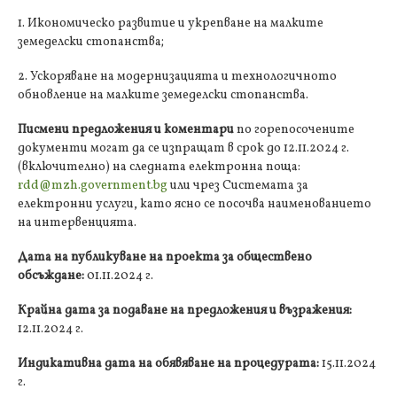
1. Икономическо развитие и укрепване на малките
земеделски стопанства;
2. Ускоряване на модернизацията и технологичното
обновление на малките земеделски стопанства.
Писмени предложения и коментари
по горепосочените
документи могат да се изпращат в срок до 12.11.2024 г.
(включително) на следната електронна поща:
rdd@mzh.government.bg
или чрез Системата за
електронни услуги, като ясно се посочва наименованието
на интервенцията.
Дата на публикуване на проекта за обществено
обсъждане:
01.11.2024 г.
Крайна дата за подаване на предложения и възражения:
12.11.2024 г.
Индикативна дата на обявяване на процедурата:
15.11.2024
г.