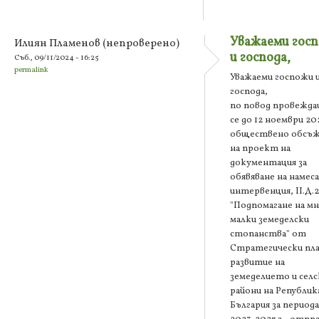
Уважаеми гос
Илиян Пламенов (непроверено)
и господа,
Съб., 09/11/2024 - 16:25
permalink
Уважаеми госпожи 
господа,
по повод провежд
се до 12 ноември 202
обществено обсъж
на проект на
документация за
обявяване на намеса
интервенция, II.Д.2
"Подпомагане на м
малки земеделски
стопанства" от
Стратегически пла
развитие на
земеделието и сел
райони на Републик
България за периода