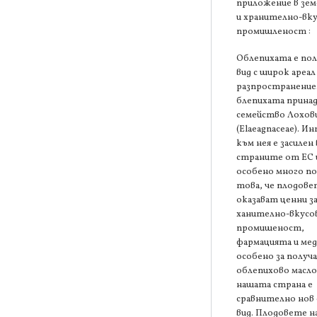
приложение в зе
и хранително-вк
промишленост :
Облепихата е по
вид с широк ареал
разпространение
блепихата прина
семейство Лохов
(Elaeagnaceae). 
към нея е засилен 
страните от ЕС и
особено много по
това, че плодове
оказават ценни з
ханително-вкусо
промишеност,
фармацията и ме
особено за получа
облепихово масло.
нашата страна е
сравнително нов
вид. Плодовете н