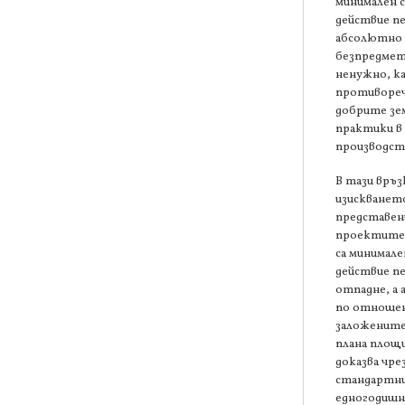
минимален с
действие пе
абсолютно
безпредмет
ненужно, к
противореч
добрите зе
практики в
производст
В тази връз
изискванет
представен
проектите 
са минимале
действие пе
отпадне, а
по отношен
заложените
плана площи
доказва чре
стандартн
едногодишн