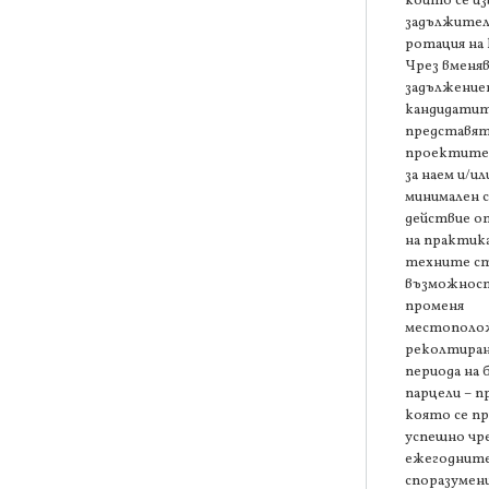
които се и
задължите
ротация на
Чрез вменяв
задължение
кандидатит
представят
проектите 
за наем и/ил
минимален с
действие о
на практик
техните с
възможност
променя
местополо
реколтиран
периода на 
парцели – п
която се пр
успешно чре
ежегоднит
споразумени