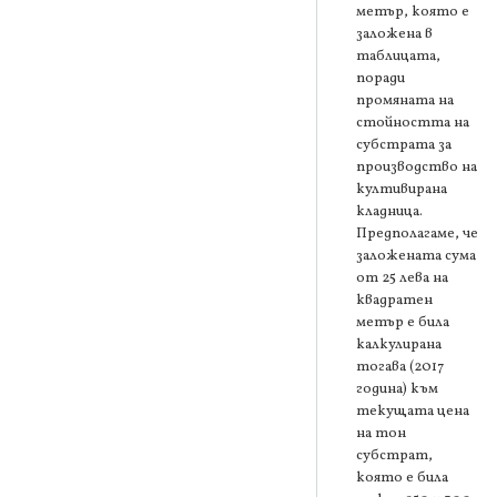
метър, която е
заложена в
таблицата,
поради
промяната на
стойността на
субстрата за
производство на
култивирана
кладница.
Предполагаме, че
заложената сума
от 25 лева на
квадратен
метър е била
калкулирана
тогава (2017
година) към
текущата цена
на тон
субстрат,
която е била