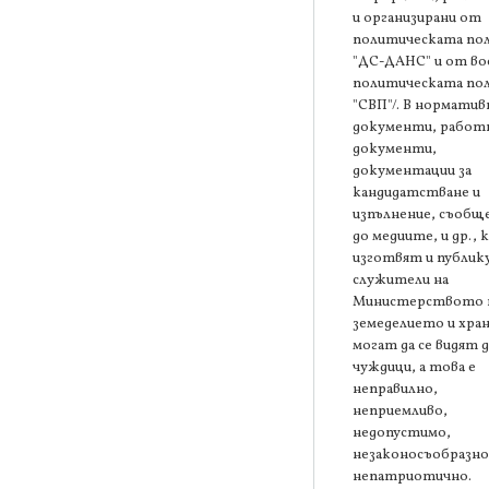
и организирани от
политическата по
"ДС-ДАНС" и от во
политическата по
"СВП"/. В норматив
документи, работ
документи,
документации за
кандидатстване и
изпълнение, съобщ
до медиите, и др.,
изготвят и публик
служители на
Министерството 
земеделието и хра
могат да се видят д
чуждици, а това е
неправилно,
неприемливо,
недопустимо,
незаконосъобразно
непатриотично.