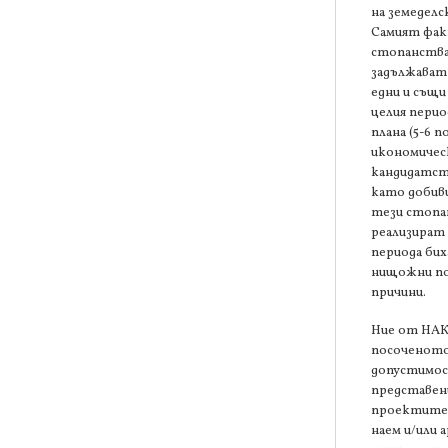
на земеделс
Самият фак
стопанства
задължават
едни и същи
целия перио
плана (5-6 п
икономичес
кандидатст
като добив
тези стопа
реализират 
периода бих
нищожни по
причини.
Ние от НАК
посоченото 
допустимо
представен
проектите 
наем и/или а