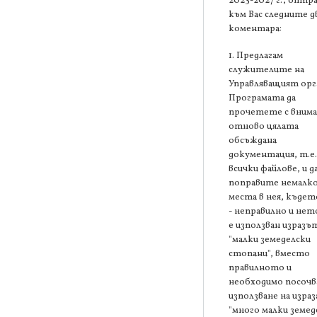
2023-2027 г., отпр
към Вас следните д
коментара:
1. Предлагам
служителите на
Управляващият орг
Програмата да
прочетете с внима
отново цялата
обсъждана
документация, т.е.
всички файлове, и д
поправите немалк
места в нея, къдет
- неправилно и не
е използван изразъ
"малки земеделски
стопани", вместо
правилното и
необходимо посочв
използване на израз
"много малки земед