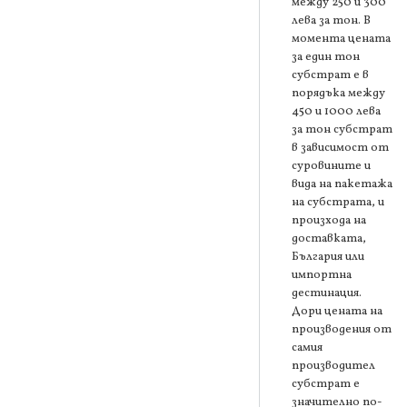
между 250 и 300
лева за тон. В
момента цената
за един тон
субстрат е в
порядъка между
450 и 1000 лева
за тон субстрат
в зависимост от
суровините и
вида на пакетажа
на субстрата, и
произхода на
доставката,
България или
импортна
дестинация.
Дори цената на
производения от
самия
производител
субстрат е
значително по-