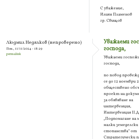
С уважение,
Илиян Пламенов
гр. Свищов
Уважаеми го
Людмил Недялков (непроверено)
господа,
Пон., 11/11/2024 - 18:29
permalink
Уважаеми госпожи
господа,
по повод прове
се до 12 ноември 2
обществено обсъ
проект на докум
за обявяване на
интервенция,
Интервенция II.Д.
„Подпомагане на 
малки земеделски
стопанства“ от
Стратегически пл