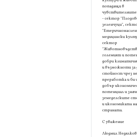
култури и живот
попадащи в
чувствителните
- сектор "Плодов
зеленчуци", сект
"Етеричномаслен
медицински култу
сектор
"Животновъдств
големият и поте
добри климатични
и възможноти за 
стойност чрез н
преработка и би 
добър икономиче
потенциал и значе
земеделските ст
и икономиката на
страната.
С уважение
Людмил Недялков