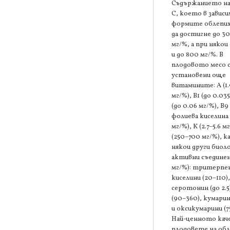
Съдържанието на
С, което в завис
формите облепи
да достигне до 3
мг/%, а при няко
и до 800 мг/%. В
плодовото месо с
установени още
витамините: А (1.
мг/%), В1 (до 0.035
(до 0.06 мг/%), В9
фолиева киселина 
мг/%), К (2.7–5.6 м
(250–700 мг/%), к
някои други биол
активни съединен
мг/%): тритерпе
киселини (20–110),
серотонин (до 2.5
(90–360), кумарини
и оксикумарини (7
Най-ценното кач
плодовете на об