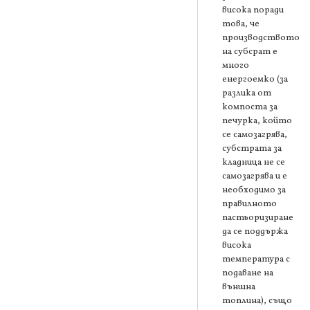
висока поради
това, че
производството
на субсрат е
много
енергоемко (за
разлика от
компоста за
печурка, който
се самозагрява,
субстрата за
кладница не се
самозагрява и е
необходимо за
правилното
пастьоризиране
да се поддържа
висока
температура с
подаване на
външна
топлина), също