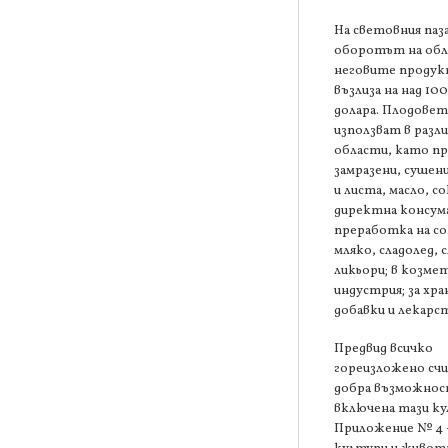
На световния паз
оборотът на обл
неговите проду
възлиза на над 100
долара. Плодовет
използват в разл
области, като пр
замразени, сушен
и листа, масло, со
директна консума
преработка на со
мляко, сладолед, 
ликьори; в козме
индустрия; за хр
добавки и лекарст
Предвид всичко
гореизложено счи
добра възможнос
включена тази ку
Приложение № 4 -