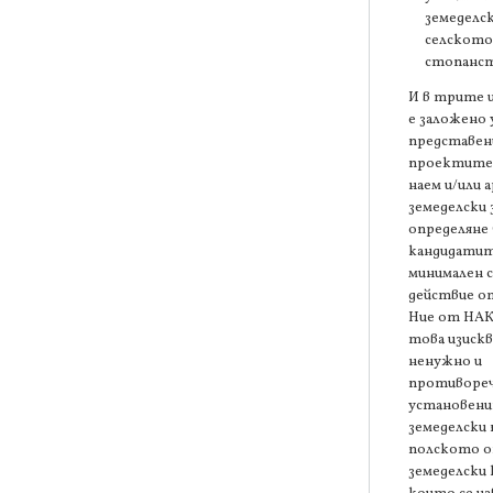
земеделс
селското
стопанст
И в трите 
е заложено
представен
проектите 
наем и/или а
земеделски з
определяне
кандидатите
минимален с
действие о
Ние от НАК
това изискв
ненужно и
противореч
установен
земеделски
полското о
земеделски 