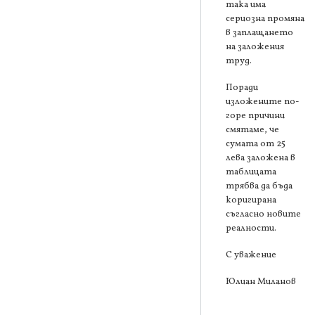
така има
сериозна промяна
в заплащането
на заложения
труд.
Поради
изложените по-
горе причини
смятаме, че
сумата от 25
лева заложена в
таблицата
трябва да бъда
коригирана
съгласно новите
реалности.
С уважение
Юлиан Миланов