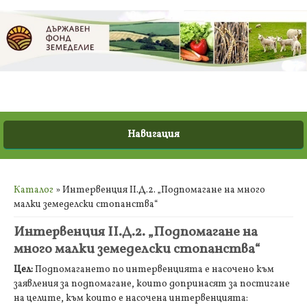
Вие сте тук
Каталог
» Интервенция II.Д.2. „Подпомагане на много
малки земеделски стопанства“
Интервенция II.Д.2. „Подпомагане на
много малки земеделски стопанства“
Цел:
Подпомагането по интервенцията е насочено към
заявления за подпомагане, които допринасят за постигане
на целите, към които е насочена интервенцията: