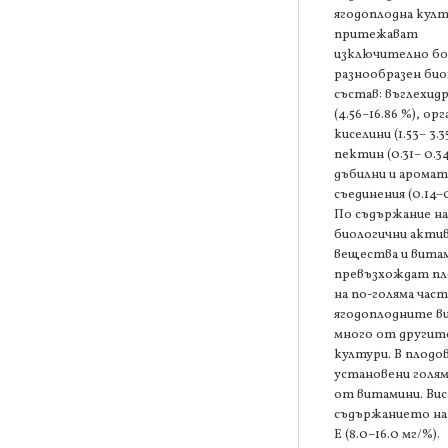
ягодоплодна култ
притежават
изключително бо
разнообразен би
състав: въглехид
(4.56–16.86 %), ор
киселини (1.53– 3.3
пектин (0.31– 0.34
дъбилни и арома
съединения (0.14–0
По съдържание на
биологични акти
вещества и вита
превъзхождат п
на по-голяма час
ягодоплодните ви
много от другит
култури. В плодо
установени голям
от витамини. Вис
съдържанието на
Е (8.0–16.0 мг/%).