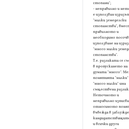
стопани";
- неправилно и не
е използван изразъ
"малки земеделски
стопанства", вмес
правилното и
необходимо посочв
използване на израз
"много малки земед
стопанства".
Т.е. разликата се с
в пропускането на
думата "много". М
понятията "малки"
"много малки" има
съществена разлик
Неточното и
неправилно изписва
относимото поня
въвежда в заблужд
кандидатстващите
и всички други