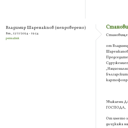
Станов
Владимир Шаренакпов (непроверено)
Вт., 12/11/2024 - 19:54
Становище
permalink
от Владими
Шаренкапов
Председате
Сдружение
„Национална
Българскит
картофопр
Уважаеми Д
ГОСПОДА,
От името н
да изкажа 