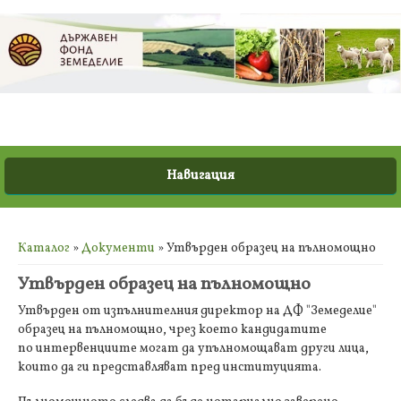
Вие сте тук
Каталог
»
Документи
» Утвърден образец на пълномощно
Утвърден образец на пълномощно
Утвърден от изпълнителния директор на ДФ "Земеделие"
образец на пълномощно, чрез което кандидатите
по интервенциите могат да упълномощават други лица,
които да ги представляват пред институцията.