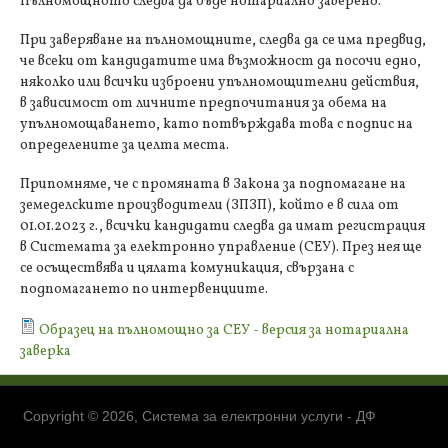
Пълномощното следва да бъде нотариално заверено.
При заверяване на пълномощните, следва да се има предвид,
че всеки от кандидатите има възможност да посочи едно,
няколко или всички изброени упълномощителни действия,
в зависимост от личните предпочитания за обема на
упълномощаването, като потвърждава това с подпис на
определените за целта места.
Припомняме, че с промяната в Закона за подпомагане на
земеделските производители (ЗПЗП), който е в сила от
01.01.2023 г., всички кандидати следва да имат регистрация
в Системата за електронно управление (СЕУ). През нея ще
се осъществява и цялата комуникация, свързана с
подпомагането по интервенциите.
Образец на пълномощно за СЕУ - версия за нотариална
заверка
Copyright © 2026, Система за електронни услуги - ДФ