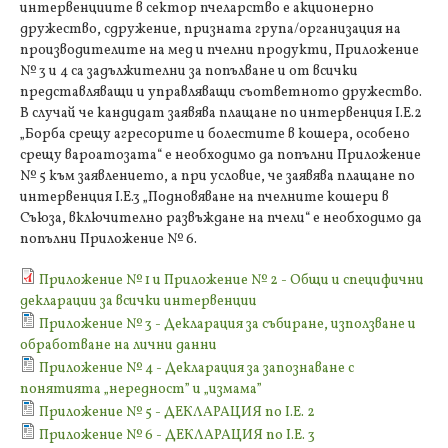
интервенциите в сектор пчеларство е акционерно
дружество, сдружение, призната група/организация на
производителите на мед и пчелни продукти, Приложение
№ 3 и 4 са задължителни за попълване и от всички
представляващи и управляващи съответното дружество.
В случай че кандидат заявява плащане по интервенция I.E.2
„Борба срещу агресорите и болестите в кошера, особено
срещу вароатозата“ е необходимо да попълни Приложение
№ 5 към заявлението, а при условие, че заявява плащане по
интервенция I.E.3 „Подновяване на пчелните кошери в
Съюза, включително развъждане на пчели“ е необходимо да
попълни Приложение № 6.
Приложение № 1 и Приложение № 2 - Общи и специфични
декларации за всички интервенции
Приложение № 3 - Декларация за събиране, използване и
обработване на лични данни
Приложение № 4 - Декларация за запознаване с
понятията „нередност” и „измама”
Приложение № 5 - ДЕКЛАРАЦИЯ по I.E. 2
Приложение № 6 - ДЕКЛАРАЦИЯ по I.E. 3