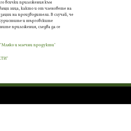
его всички приложения към
ващи лица, както и от членовете на
ации на производители. В случай, че
окуристите и търговските
ните приложения, следва да се
р "Мляко и млечни продукти"
КТИ"