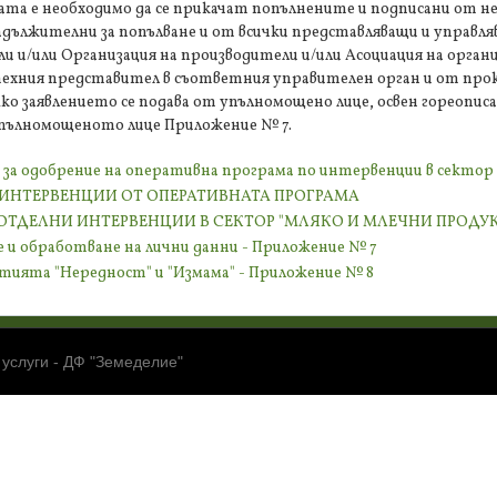
дата е необходимо да се прикачат попълнените и подписани от н
задължителни за попълване и от всички представляващи и управля
и/или Организация на производители и/или Асоциация на организ
 техния представител в съответния управителен орган и от пр
о заявлението се подава от упълномощено лице, освен гореописа
упълномощеното лице Приложение № 7.
ие за одобрение на оперативна програма по интервенции в секто
ИНТЕРВЕНЦИИ ОТ ОПЕРАТИВНАТА ПРОГРАМА
ТДЕЛНИ ИНТЕРВЕНЦИИ В СЕКТОР "МЛЯКО И МЛЕЧНИ ПРОДУ
не и обработване на лични данни - Приложение № 7
ятията "Нередност" и "Измама" - Приложение № 8
 услуги - ДФ "Земеделие"