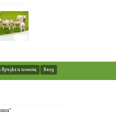
 връзка и помощ
Вход
укти"