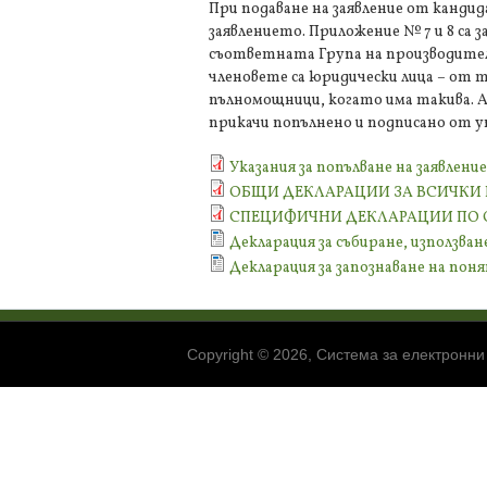
При подаване на заявление от канди
заявлението. Приложение № 7 и 8 са 
съответната Група на производители 
членовете са юридически лица – от
пълномощници, когато има такива. Ак
прикачи попълнено и подписано от 
Указания за попълване на заявлен
ОБЩИ ДЕКЛАРАЦИИ ЗА ВСИЧКИ 
СПЕЦИФИЧНИ ДЕКЛАРАЦИИ ПО О
Декларация за събиране, използва
Декларация за запознаване на пон
Copyright © 2026, Система за електронни