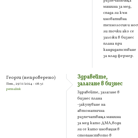
разпечатваща
машина за мед,
спада ли към
иновативна
технология и нос
ли точки ако се
заложи в бизнес
плана при
кандидатстване
за млад фермер.
Здравейте,
Георги (непроверено)
залагане в бизнес
Пет., 29/11/2024 - 08:31
permalink
Здравейте, залагане в
бизнес плана
-закупуване на
автоматична
разпечатваща машина
за мед като ДМА,води
ли се като иновация в
стопанството в