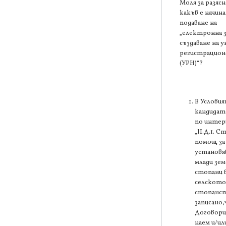
Моля за разяс
какъв е начина
подаване на
„електронна з
създаване на 
регистрацион
(УРН)“?
В Условия
кандидат
по интер
„II.Д.1. 
помощ за
установя
млади зем
стопани 
селското
стопанст
записано,
Договори
наем и/ил