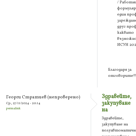
/ Работн
формуляр
един про
зареждан
друг про
каквато
възможно
ИСУН 20
Благодаря за
отговорите!!
Здравейте,
Георги Стратиев (непроверено)
закупуване
Ср., 27/11/2024 - 20:14
permalink
на
Здравейте,
закупуване на
полуавтоматичн