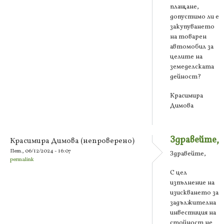
плащане,
допустимо ли е
закупуването
на товарен
автомобил за
целите на
земеделската
дейност?
Красимира
Димова
Здравейте,
Красимира Димова (непроверено)
Пет., 06/12/2024 - 16:07
Здравейте,
permalink
С цел
изпълнение на
изискването за
задължителна
инвестиция на
стойност не