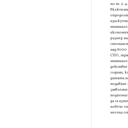
по т. 2. 4. 
включени
определя
изискуем
минимале
икономич
размер на
стопанс
над 8000
СПО, тряб
минимале
действие
години, 
датата н
подаване 
заявление
подпомаг
да са изт
повече о
месеца от