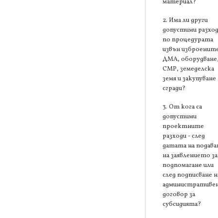
материал?
2. Има ли други
допустими разхо
по процедурата
извън изброенит
ДМА, оборудване
СМР, земеделска
земя и закупуване
сгради?
3. От кога са
допустими
проектните
разходи - след
датата на подава
на заявлението за
подпомагане или
след подписване н
административе
договор за
субсидията?