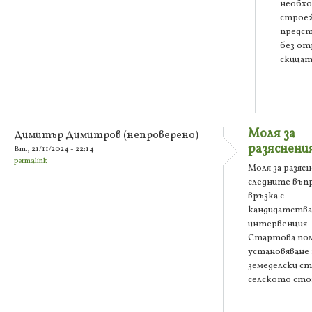
необхо
строеж
предст
без от
скицат
Моля за
Димитър Димитров (непроверено)
разяснени
Вт., 21/11/2024 - 22:14
permalink
Моля за разясн
следните въпр
връзка с
кандидатств
интервенция „
Стартова по
установяване 
земеделски ст
селското сто