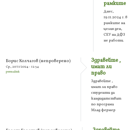
рамките
Днес,
19.11.2024 г. в
рамките на
целия ден,
СЕУ на ДФЗ
не работи.
Здравейте ,
Борис Колчагов (непроверено)
имат ли
Ср., 20/11/2024 - 12:34
permalink
право
Здравейте ,
имат ли право
студенти да
кандидатстват
по програма
Млад фермер