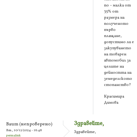
по – малка от
35% от
размера на
полученото
първо
плащане,
допустимо ли е
закупуването
на товарен
автомобил за
целите на
дейността на
земеделското
стопанство?
Красимира
Димова
Здравейте,
Ваит (непроверено)
Вт., 10/12/2024 - 16:48
Здравейте,
permalink