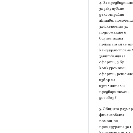
4. За предвидени
за закупуване
дълготрайни
активи, посочени
заявлението за
подпомагане и
бизнес плана
прилагат ли се пр
кандидатстване 
запитвания за
оферти, 3 бр.
конкурентни
оферти, решение
избор на
изпълнител и
предварителен
договор?
5. Общият размер
финансовата
помощ по
процедурата за 1
кандидат от 40