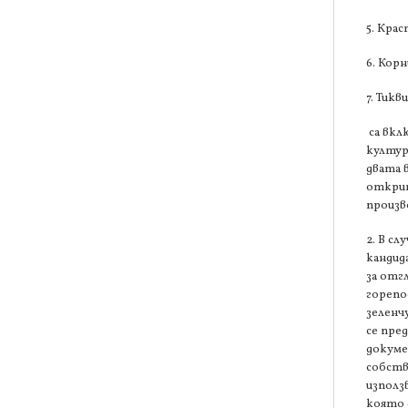
5. Кра
6. Кор
7. Тикв
са вкл
култур
двата 
откри
произв
2. В сл
кандид
за отг
горепо
зеленчу
се пре
докуме
собств
използ
която 