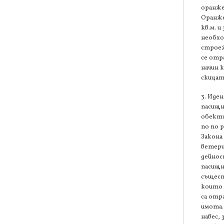
оранж
Оранже
кв.м. и
необхо
строеж
се отр
начин 
скицат
3. Иде
пасищ
обекти
по по р
Закона 
ветер
дейнос
пасищн
същест
които 
са отр
имота.
навес, 