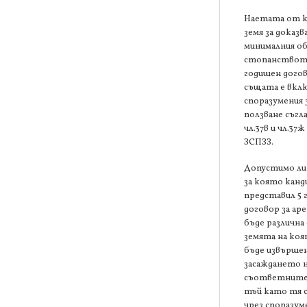
Наетата от к
земя за доказв
минималния об
стопанството
годишен догов
същата е вклю
споразумения 
ползване съгл
чл.37в и чл.37
ЗСПЗЗ.
Допустимо ли
за която канд
представил 5 
договор за аре
бъде различна
земята на ко
бъде извърше
засаждането 
съответните
тъй като тя с
чрез споразум