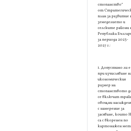
стопанство“
от Стратегичес
план за развитие 
земеделието и
селските райони 
Република Българ
за периода 2023-
2027 г.:
1. Допустимо ли е
при изчисляване н
икономическия
размер на
стопанството д
се включат трай
овощни насажден
с намерение за
засяване, които 
са с вкоренен по
картонажен мет