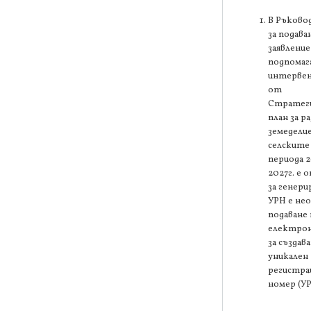
В Ръков
за подава
заявление
подпомаг
интерве
от
Стратеги
план за р
земедели
селските 
периода 2
2027г. е о
за генери
УРН е не
подаване 
електрон
за създава
уникален
регистра
номер (УР