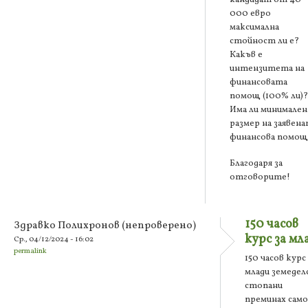
000 евро
максимална
стойност ли е?
Какъв е
интензитета на
финансовата
помощ (100% ли)?
Има ли минимален
размер на заявен
финансова помо
Благодаря за
отговорите!
150 часов
Здравко Полихронов (непроверено)
курс за мл
Ср., 04/12/2024 - 16:02
permalink
150 часов курс 
млади земедел
стопани
преминах само