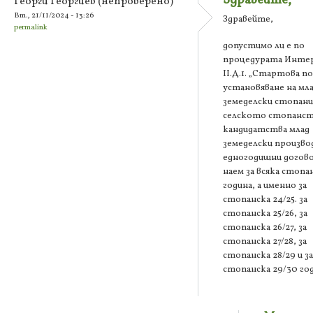
Здравейте,
Георги Георгиев (непроверено)
Вт., 21/11/2024 - 13:26
Здравейте,
permalink
допустимо ли е по
процедурата Инте
II.Д.1. „Стартова п
установяване на мл
земеделски стопани
селското стопанст
кандидатства млад
земеделски произво
едногодишни догово
наем за всяка стопа
година, а именно за
стопанска 24/25. за
стопанска 25/26, за
стопанска 26/27, за
стопанска 27/28, за
стопанска 28/29 и за
стопанска 29/30 го