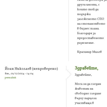
други имоти, с
които той да
подържа
заложеното СПО
на стопанството
в бизнес плана.
Благодаря за
предоставеното
разяснение.
Красимир Милев
Здравейте,
Йоан Николаев (непроверено)
Вт., 03/12/2024 - 14:04
Здравейте,
permalink
Мога ли да гледам
животни на
свободно гледане
върху парцели
участващи в