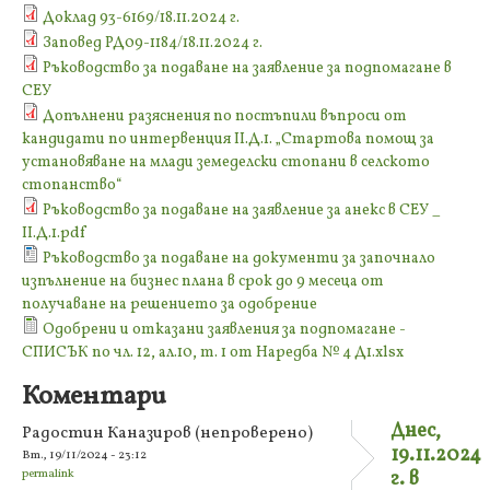
Доклад 93-6169/18.11.2024 г.
Заповед РД09-1184/18.11.2024 г.
Ръководство за подаване на заявление за подпомагане в
СЕУ
Допълнени разяснения по постъпили въпроси от
кандидати по интервенция II.Д.1. „Стартова помощ за
установяване на млади земеделски стопани в селското
стопанство“
Ръководство за подаване на заявление за анекс в СЕУ _
II.Д.1.pdf
Ръководство за подаване на документи за започнало
изпълнение на бизнес плана в срок до 9 месеца от
получаване на решението за одобрение
Одобрени и отказани заявления за подпомагане -
СПИСЪК по чл. 12, ал.10, т. 1 от Наредба № 4 Д1.xlsx
Коментари
Днес,
Радостин Каназиров (непроверено)
19.11.2024
Вт., 19/11/2024 - 23:12
permalink
г. в