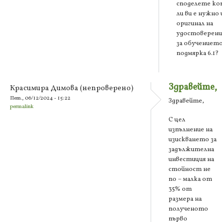
споделете ко
ли ви е нужно 
оригинал на
удостоверен
за обучението
подмярка 6.1?
Здравейте,
Красимира Димова (непроверено)
Пет., 06/12/2024 - 15:22
Здравейте,
permalink
С цел
изпълнение на
изискването за
задължителна
инвестиция на
стойност не
по – малка от
35% от
размера на
полученото
първо