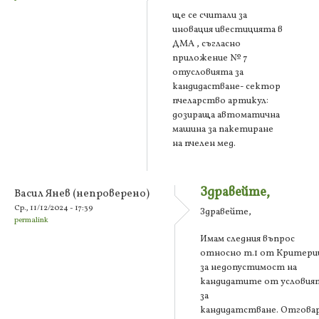
ще се считали за
иновация ивестицията в
ДМА , съгласно
приложение № 7
отусловията за
кандидастване- сектор
пчеларство артикул:
дозираща автоматична
машина за пакетиране
на пчелен мед.
Здравейте,
Васил Янев (непроверено)
Ср., 11/12/2024 - 17:39
Здравейте,
permalink
Имам следния въпрос
относно т.1 от Критери
за недопустимост на
кандидатите от условия
за
кандидатстване. Отгова