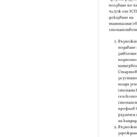
ползване по чл
чл.37ж от ЗСП
доказване на
минималния об
стопанствот
Възможно
подаване 
заявление
подпомаг
интервенц
Стартов
за устано
млади зем
стопани 
селското
стопанс
профилв 
различен
на канди
Възможно
зареждане