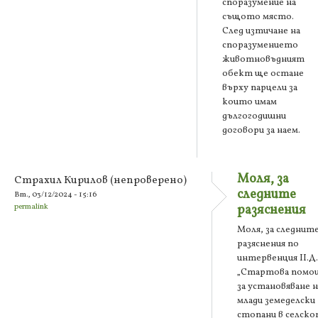
споразумение на
същото място.
След изтичане на
споразумението
животновъдният
обект ще остане
върху парцели за
които имам
дългогодишни
договори за наем.
Моля, за
Страхил Кирилов (непроверено)
следните
Вт., 03/12/2024 - 15:16
permalink
разяснения
Моля, за следнит
разяснения по
интервенция II.Д.
„Стартова помо
за установяване н
млади земеделски
стопани в селск