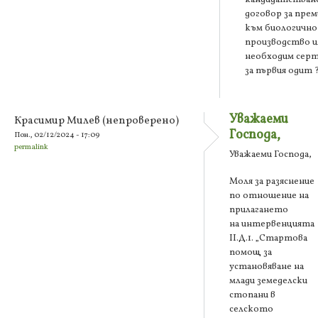
договор за прем
към биологично
производство и
необходим сер
за първия одит 
Уважаеми
Красимир Милев (непроверено)
Господа,
Пон., 02/12/2024 - 17:09
permalink
Уважаеми Господа,
Моля за разяснение
по отношение на
прилагането
на интервенцията
II.Д.1. „Стартова
помощ за
установяване на
млади земеделски
стопани в
селското