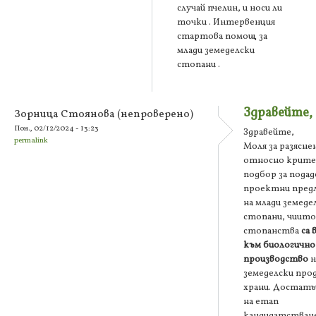
случай пчелин, и носи ли
точки . Интервенция
стартова помощ за
млади земеделски
стопани .
Здравейте,
Зорница Стоянова (непроверено)
Пон., 02/12/2024 - 13:23
Здравейте,
permalink
Моля за разясне
относно крите
подбор за подад
проектни пред
на
млади земеде
стопани, чиито
стопанства
са 
към биологично
производство
н
земеделски про
храни. Достатъч
на етап
кандидатстване