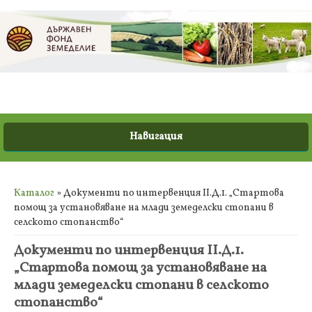
Вие сте тук
Каталог
» Документи по интервенция II.Д.1. „Стартова
помощ за установяване на млади земеделски стопани в
селското стопанство“
Документи по интервенция II.Д.1.
„Стартова помощ за установяване на
млади земеделски стопани в селското
стопанство“