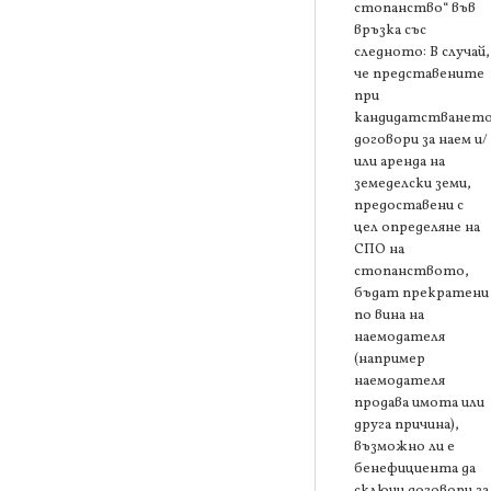
стопанство“ във
връзка със
следното: В случай,
че представените
при
кандидатстванет
договори за наем и/
или аренда на
земеделски земи,
предоставени с
цел определяне на
СПО на
стопанството,
бъдат прекратени
по вина на
наемодателя
(например
наемодателя
продава имота или
друга причина),
възможно ли е
бенефициента да
сключи договори за