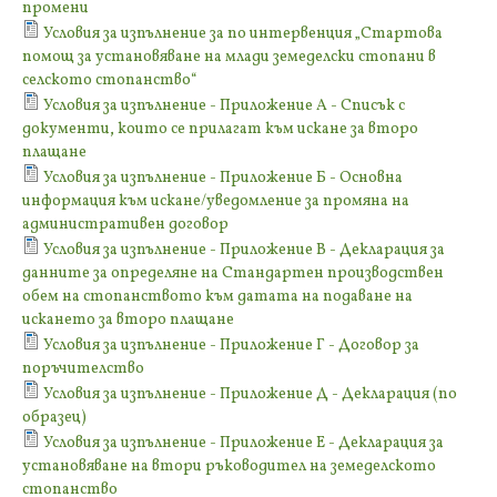
промени
Условия за изпълнение за по интервенция „Стартова
помощ за установяване на млади земеделски стопани в
селското стопанство“
Условия за изпълнение - Приложение А - Списък с
документи, които се прилагат към искане за второ
плащане
Условия за изпълнение - Приложение Б - Основна
информация към искане/уведомление за промяна на
административен договор
Условия за изпълнение - Приложение В - Декларация за
данните за определяне на Стандартен производствен
обем на стопанството към датата на подаване на
искането за второ плащане
Условия за изпълнение - Приложение Г - Договор за
поръчителство
Условия за изпълнение - Приложение Д - Декларация (по
образец)
Условия за изпълнение - Приложение Е - Декларация за
установяване на втори ръководител на земеделското
стопанство