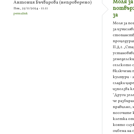
Моля за
Антония Бъчварова (непроверено)
потвърж
Пон., 25/11/2024 - 11:11
permalink
за
Моля за по
за изчисля
стопанст
процедура
II.Д.1. „С
установява
земеделски
селското 
включени
култури - 
сладка царе
използва к
"Други зеле
че разбира
правилно, 
посочите 
клетка от
която служ
оибема на