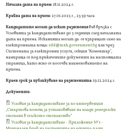
Начална дата на прием:
18.11.2024 г.
Крайна дата на прием:
27.01.2025 г., 23:59 часа
Кандидатите могат да искат разяснения
във връзка с
Условията за кандидатстване до 3 седмици след началната
дата на приема. Исканията могат да се изпращат само на
електронната поща:
rdd@mzh.government.bg
или чрез
Системата за електронни услуги, секция "Коментар",
намираща се под прикачените документи на настоящата
страница, като ясно се посочва наименованието на
приема.
Краен срок за публикуване на разясненията:
19.12.2024 г.
Документи:
Условия за кандидатстване за по интервенция
„Стартова помощ за установяване на млади земеделски
стопани в селското стопанство“
Условия за кандидатстване - Приложение № 1 -
Минимален брой на растенията на единица площ