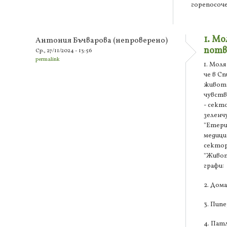
горепосоч
1. Мо
Антония Бъчварова (непроверено)
потв
Ср., 27/11/2024 - 13:56
permalink
1. Мол
че в Сп
животн
чувст
- сект
зеленч
"Етери
медици
секто
"Живот
графи:
2. Дом
3. Пипе
4. Пат