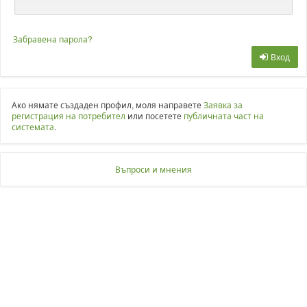
Забравена парола?
Вход
Ако нямате създаден профил, моля направете
Заявка за
Линк
регистрация на потребител
или посетете
публичната част на
системата
.
регистрация
на
Въпроси и мнения
Линк
външен
Въпроси
потребител
и
мнения