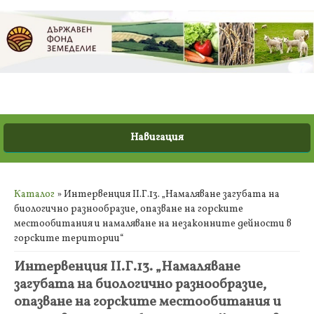
Вие сте тук
Каталог
» Интервенция ІІ.Г.13. „Намаляване загубата на
биологично разнообразие, опазване на горските
местообитания и намаляване на незаконните дейности в
горските територии“
Интервенция ІІ.Г.13. „Намаляване
загубата на биологично разнообразие,
опазване на горските местообитания и