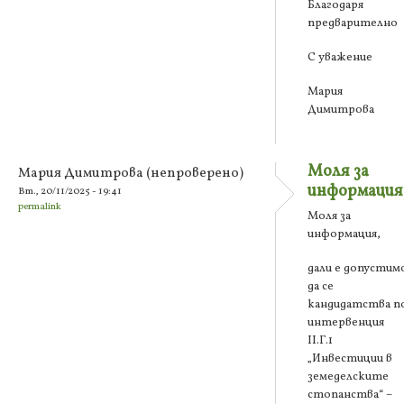
Благодаря
предварително
С уважение
Мария
Димитрова
Моля за
Мария Димитрова (непроверено)
информация
Вт., 20/11/2025 - 19:41
permalink
Моля за
информация,
дали е допустим
да се
кандидатства п
интервенция
ІІ.Г.1
„Инвестиции в
земеделските
стопанства“ –