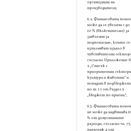
организации на
производители;
6.2. Финансовата помо
може да се увеличи с до
10 % (включително) за
заявления за
подпомагане, които се
изпълняват изцяло в
чувствителни сектори
съгласно Приложение 
2 „Списък с
приоритетни сектори
култури и животни“ и
попадат в подбюджет
по т. 1.1 от Раздел 5
„Бюджет по приема“;
6.3. Финансовата помо
не може да надвишава 6
% от допустимите
разходи, съгласно чл. 73
параграф 4 от