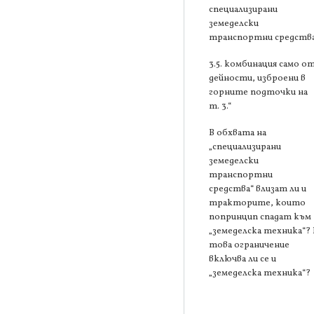
специализирани
земеделски
транспортни средства
3.5. комбинация само о
дейности, изброени в
горните подточки на
т. 3.“
В обхвата на
„специализирани
земеделски
транспортни
средства“ влизат ли и
тракторите, които
попринцип спадат към
„земеделска техника“? 
това ограничение
включва ли се и
„земеделска техника“?