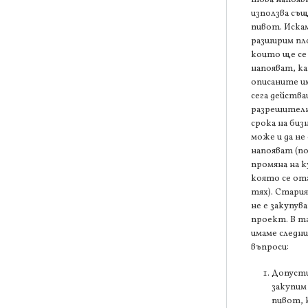
използва съ
пивот. Искам
разширим п
които ще се
напояват, к
описаните и
сега действ
разрешителн
срока на биз
може и да не 
напояват (п
промяна на 
която се от
тях). Стари
не е закупув
проект. В та
имаме следн
въпроси:
Допусти
закупим
пивот,