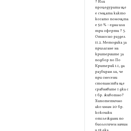
? Или
процедурата ще
е същата както
когато помощта
е 50 % - една или
три оферти ? 3.
Относно раздел
11.2. Методика за
прилагане на
критериите за
подбор по По
Критерий 1.1, да
разбирам ли, че
при смесени
стопанства ще
сравнявате 1 дка с
1 бр. животно?
Хипотетично
ако имам 20 бр.
кокошки
отглеждани по
биологичен начин
и 18 дка