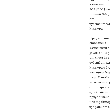
кампания
2024/2025 им
посяти 120 д
от
чувствител
култури.
През новата
стопанска
кампания ще
заложа 500 д
от списъка с
чувствител
култури и в 5
годишния биз
план. С това
количество 
отговарям н
изискването 
придобиване 
нов трактор
избрани от 