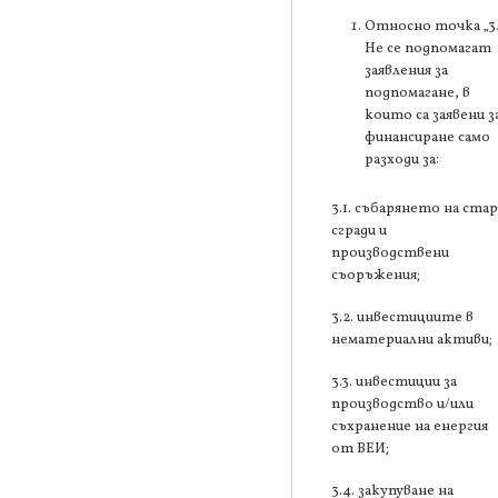
Относно точка „3
Не се подпомагат
заявления за
подпомагане, в
които са заявени з
финансиране само
разходи за:
3.1. събарянето на ста
сгради и
производствени
съоръжения;
3.2. инвестициите в
нематериални активи;
3.3. инвестиции за
производство и/или
съхранение на енергия
от ВЕИ;
3.4. закупуване на