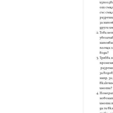
използв
от същи
със съ
разреши
за напоя
други и
Това не
увелича
напоява
площи л
води?
Трябва л
промен
разреш
за водов
напр. за 
включи
имоти?
Номерат
новона
имоти т
да ги вк