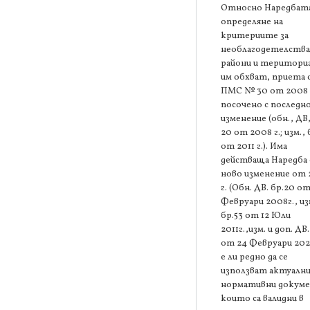
Относно Наредбата
определяне на
критериите за
необлагодетелств
райони и територи
им обхват, приета 
ПМС № 30 от 2008 г
посочено с последн
изменение (обн., ДВ,
20 от 2008 г.; изм., 
от 2011 г.). Има
действаща Наредба 
ново изменение от
г. (Обн. ДВ. бр.20 от
Февруари 2008г., из
бр.53 от 12 Юли
2011г.,изм. и доп. ДВ.
от 24 Февруари 202
е ли редно да се
използват актуалн
нормативни докум
които са валидни в