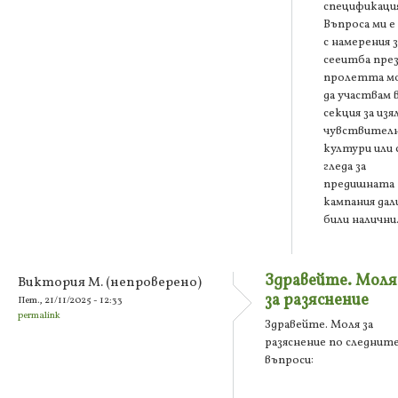
спецификация
Въпроса ми е
с намерения з
сееитба пре
пролетта м
да участвам 
секция за изя
чувствител
култури или 
гледа за
предишната
кампания дали
били налични
Здравейте. Моля
Виктория М. (непроверено)
за разяснение
Пет., 21/11/2025 - 12:33
permalink
Здравейте. Моля за
разяснение по следнит
въпроси: