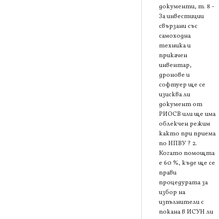
документи, т. 8 -
За инвестиции
свързани със
самоходна
техника и
прикачен
инвентар,
дронове и
софтуер ще се
изисква ли
документ от
РИОСВ или ще има
облекчен режим
както при приема
по НПВУ ? 2.
Когато помощта
е 60 %, къде ще се
прави
процедурата за
избор на
изпълнители с
покана в ИСУН ли