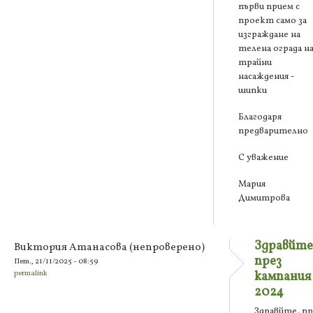
първи прием с
проект само за
изграждане на
телена ограда н
трайни
насаждения -
шипки
Благодаря
предварително
С уважение
Мария
Димитрова
Здравйте
Виктория Атанасова (непроверено)
през
Пет., 21/11/2025 - 08:59
permalink
кампания
2024
Здравйте, пр