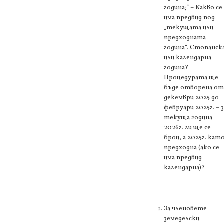
година;“ – Какво се
има предвид под
„текущата или
предходната
година“. Стопанск
или календарна
година?
Процедурата ще
бъде отворена от
декември 2025 до
февруари 2025г. – з
текуща година
2026г. ли ще се
брои, а 2025г. кат
предходна (ако се
има предвид
календарна)?
За членовете
земеделски