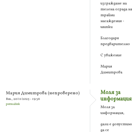
изграждане на
телена ограда н
трайни
насаждения -
шипки
Благодаря
предварително
С уважение
Мария
Димитрова
Моля за
Мария Димитрова (непроверено)
информация
Вт., 20/11/2025 - 19:36
permalink
Моля за
информация,
дали е допустим
да се