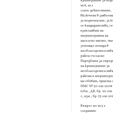
критериите за под
т.8, ал.1
гласи: дейностите,
включени в заявлен
за подпомагане, за 
се кандидатства, се
изпълняват на
територията на
населено място, чи
землище попада в
необлагодетелств
район съгласно
Наредбата за опред
на критериите за
необлагодетелств
райони и територи
им обхват, приета 
ПМС № 30 от 2008 
(обн., ДВ, бр. 20 от
г.; изм., бр. 53 от 201
Въпрос по т.3 е
следният: