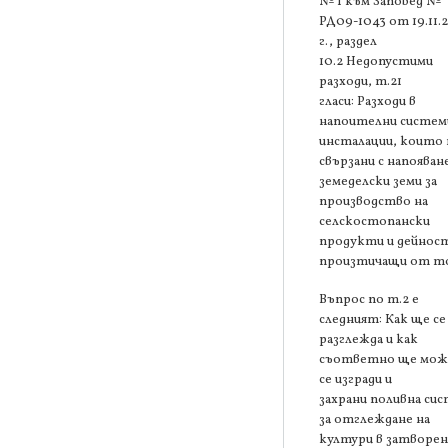
№ 1 към Заповед №
РД09-1043 от 19.11.
г., раздел
10.2 Недопустими
разходи, т.21
гласи: Разходи в
напоителни систем
инсталации, които 
свързани с напояван
земеделски земи за
производство на
селскостопански
продукти и дейнос
произтичащи от то
Въпрос по т.2 е
следният: Как ще се
разглежда и как
съответно ще мож
се изгради и
захрани поливна си
за отглеждане на
култури в затворен