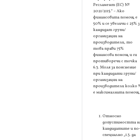
Регламент (ЕС) №
2021/2115.“ – Ако
финансовата помощ е
50% и се увеличи с 25% з
кандидат групи/
организации на
производители, то
това прави 75%
финансова помощ и си
противоречи с точка
6.3. Моля за пояснение
при кандидати групи/
организации на
производители колко 
е максималната помощ
Относно
допустимостта н
кандидатите и по
специално „1.3. да