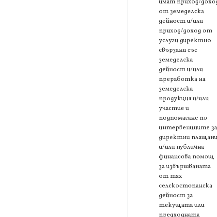
имат приход/дохо
от земеделска
дейност и/или
приход/доход от
услуги директно
свързани със
земеделска
дейност и/или
преработка на
земеделска
продукция и/или
участие и
подпомагане по
интервенциите за
директни плащани
и/или публична
финансова помощ
за извършваната
от тях
селскостопанска
дейност за
текущата или
предходната