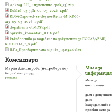
Доклад-Г.II_.1-изменение-срок_(3).zip
Doklad_93-5581_09_03_2026_1.pdf
RD09-Zapoved-za-deynostta-na-M_RD09-
213_09_03_2026_1.pdf
dopalnenie ot MOSV.pdf
Spravka_komentari_II.Г.1-.pdf
Ръководство за подаване на документи за ПОСЛЕДВАЩ
КОНТРОЛ_1_0.pdf
II.Г.1_Предварителна оценка_07.05.26.xlsx
Коментари
Моля за
Мария Димитрова (непроверено)
информация
Вт., 20/11/2025 - 19:33
permalink
Моля за
информация,
дали е допустим
да се
кандидатства с
проект само за