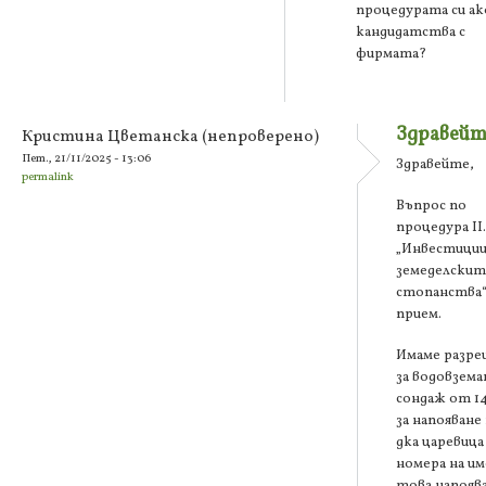
процедурата си ак
кандидатства с
фирмата?
Здравейт
Кристина Цветанска (непроверено)
Пет., 21/11/2025 - 13:06
Здравейте,
permalink
Въпрос по
процедура ІІ.
„Инвестиции
земеделскит
стопанства“
прием.
Имаме разр
за водовземан
сондаж от 14
за напояване
дка царевица
номера на и
това напоява