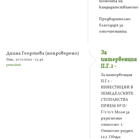
момента на
кандидатстването
Предварително
благодаря за
оточненията
За
Диана Георгиева (непроверено)
интервенция
Пет., 21/11/2025 - 15:46
permalink
II.Г.1 -
За интервенция
II.Г.1 -
ИНВЕСТИЦИИ В
ЗЕМЕДЕЛСКИТЕ
СТОПАНСТВА
ПРИЕМ № II/
Г/1/0/1 Моля за
разяснение
относно: 1.
Относно раздел
12.1. Общи