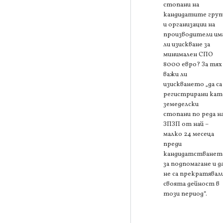
стопани на
кандидатите груп
и организации на
производители им
ли изискване за
минимален СПО
8000 евро? За тях
важи ли
изискването „да са
регистрирани кат
земеделски
стопани по реда н
ЗПЗП от най –
малко 24 месеца
преди
кандидатстванет
за подпомагане и д
не са прекратявал
своята дейност в
този период“.