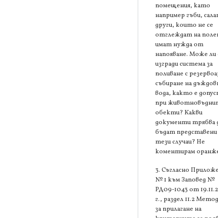
помещения, като
например гъби, сала
други, които не се
отглеждат на поле
имат нужда от
напояване. Може ли 
изгради система за
поливане с резервоа
събиране на дъждов
вода, както е допу
при животновъдни
обекти? Какви
документи трябва 
бъдат представени
тези случаи? Не
коментирам оранже
3. Съгласно Прилож
№ 1 към Заповед №
РД09-1043 от 19.11.
г., раздел 11.2 Мето
за прилагане на