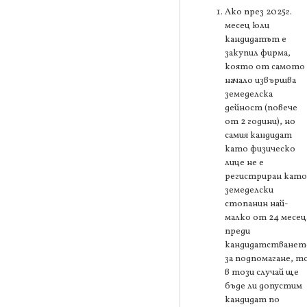
Ако през 2025г.
месец юли
кандидатът е
закупил фирма,
която от самото
начало извършва
земеделска
дейност (повече
от 2 години), но
самия кандидат
като физическо
лице не е
регистриран като
земеделски
стопанин най-
малко от 24 месец
преди
кандидатстванет
за подпомагане, т
в този случай ще
бъде ли допустим
кандидат по