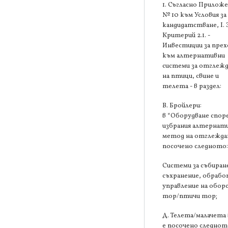
1. Съгласно Прилож
№ 10 към Условия за
кандидатстване, І. 
Критерий 2.1. -
Инвестиции за прех
към алтернативни
системи за отглеж
на птици, свине и
телета - в раздел:
В. Бройлери:
в *Оборудване спор
избрания алтернат
метод на отглеждан
посочено следното
Системи за събиран
съхранение, обрабо
управление на обор
тор/птичи тор;
Д. Телета/малачета 
е посочено следнот