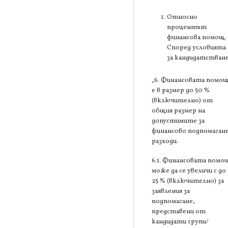
Относно
процентът
финансова помощ.
Според условията
за кандидатстване
„6. Финансовата помо
е в размер до 50 %
(включително) от
общия размер на
допустимите за
финансово подпомаган
разходи.
6.1. Финансовата помо
може да се увеличи с до
25 % (включително) за
заявления за
подпомагане,
представени от
кандидати групи/