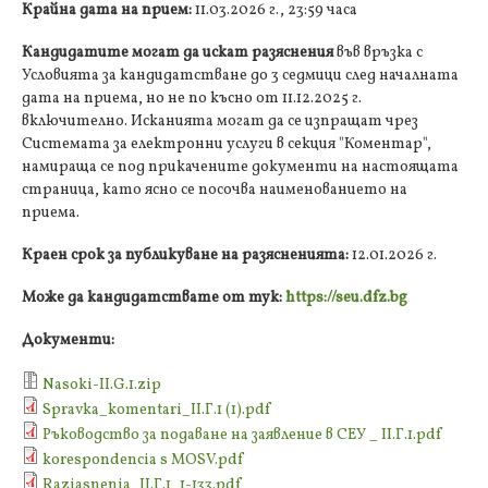
Крайна дата на прием:
11.03.2026 г., 23:59 часа
Кандидатите могат да искат разяснения
във връзка с
Условията за кандидатстване до 3 седмици след началната
дата на приема, но не по късно от 11.12.2025 г.
включително. Исканията могат да се изпращат чрез
Системата за електронни услуги в секция "Коментар",
намираща се под прикачените документи на настоящата
страница, като ясно се посочва наименованието на
приема.
Краен срок за публикуване на разясненията:
12.01.2026 г.
Може да кандидатствате от тук:
https://seu.dfz.bg
Документи:
Nasoki-ІІ.G.1.zip
Spravka_komentari_II.Г.1 (1).pdf
Ръководство за подаване на заявление в СЕУ _ II.Г.1.pdf
korespondencia s MOSV.pdf
Raziasnenia_ІІ.Г.1_1-133.pdf