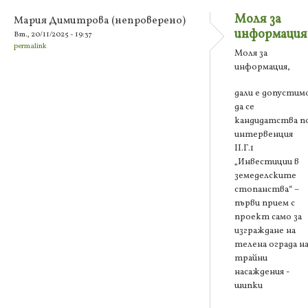
Моля за
Мария Димитрова (непроверено)
информация
Вт., 20/11/2025 - 19:37
permalink
Моля за
информация,
дали е допустим
да се
кандидатства п
интервенция
ІІ.Г.1
„Инвестиции в
земеделските
стопанства“ –
първи прием с
проект само за
изграждане на
телена ограда н
трайни
насаждения -
шипки