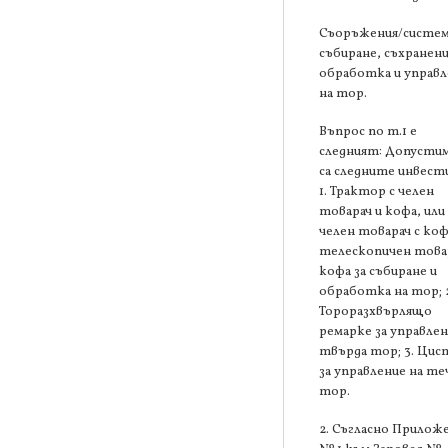
Съоръжения/систем
събиране, съхранени
обработка и управл
на тор.
Въпрос по т.1 е
следният: Допустим
са следните инвест
1. Трактор с челен
товарач и кофа, или
челен товарач с коф
телескопичен товар
кофа за събиране и
обработка на тор; 
Тороразхвърлящо
ремарке за управлен
твърда тор; 3. Цис
за управление на те
тор.
2. Съгласно Прилож