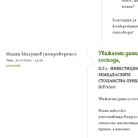
табл. 4а
плана?
Благодаря за
конкретни
отговори!
Уважаеми дами
Илиян Милушев (непроверено)
господа,
Пет., 21/11/2025 - 14:26
permalink
II.Г.1 - ИНВЕСТИЦИ
ЗЕМЕДЕЛСКИТЕ
СТОПАНСТВА ПРИ
II/Г/1/0/1
Уважаеми дами и гос
Имам няколко
уточняващи въпрос
относно настоящи
прием, а именно: