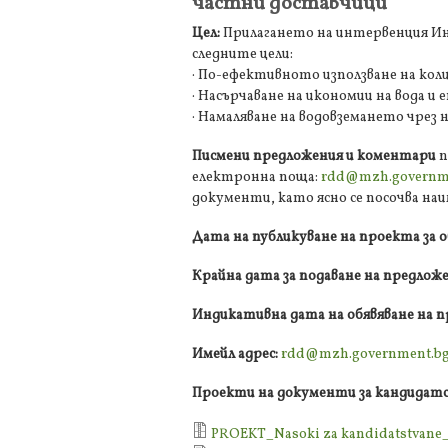
частни доставчици
Цел:
Прилагането на интервенция Инт
следните цели:
· По-ефективното използване на кол
· Насърчаване на икономии на вода и
· Намаляване на водовземането чрез
Писмени предложения и коментари
п
електронна поща:
rdd@mzh.governm
документи, като ясно се посочва н
Дата на публикуване на проекта за 
Крайна дата за подаване на предложе
Индикативна дата на обявяване на 
Имейл адрес:
rdd@mzh.government.b
Проекти на документи за кандидатс
PROEKT_Nasoki za kandidatstvane_s