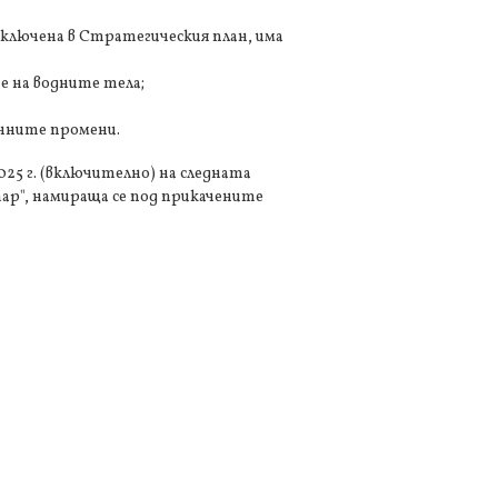
включена в Стратегическия план, има
е на водните тела;
ичните промени.
25 г. (включително) на следната
тар", намираща се под прикачените