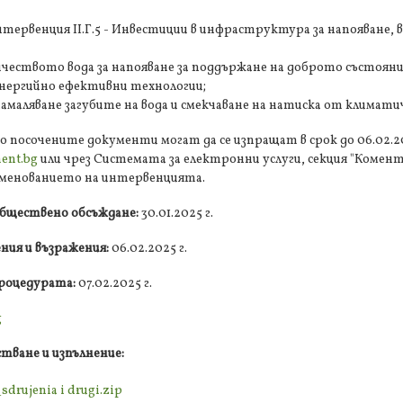
ервенция II.Г.5 - Инвестиции в инфраструктура за напояване, 
ичеството вода за напояване за поддържане на доброто състояни
 енергийно ефективни технологии;
 намаляване загубите на вода и смекчаване на натиска от климат
о посочените документи могат да се изпращат в срок до 06.02.20
ent.bg
или чрез Системата за електронни услуги, секция "Комен
аименованието на интервенцията.
обществено обсъждане:
30.01.2025 г.
ния и възражения:
06.02.2025 г.
процедурата:
07.02.2025 г.
g
тване и изпълнение:
drujenia i drugi.zip