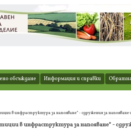
но обсъждане
Информация и справки
Обратна
тиции в инфраструктура за напояване“ - сдружения за напояване
тиции в инфраструктура за напояване“ - сдруж