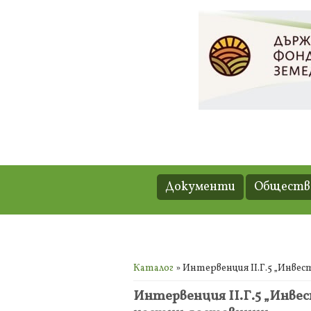
Документи
Обществе
Вие сте тук
Каталог
» Интервенция II.Г.5 „Инвес
Интервенция II.Г.5 „Инвес