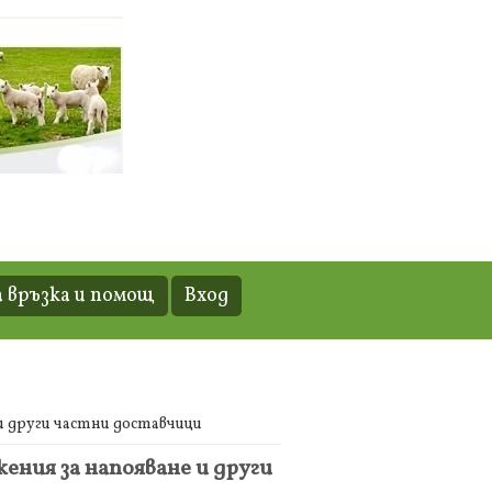
 връзка и помощ
Вход
 и други частни доставчици
ения за напояване и други