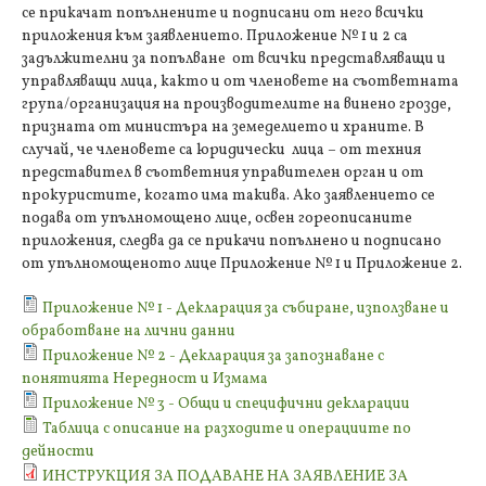
се прикачат попълнените и подписани от него всички
приложения към заявлението. Приложение № 1 и 2 са
задължителни за попълване от всички представляващи и
управляващи лица, както и от членовете на съответната
група/организация на производителите на винено грозде,
призната от министъра на земеделието и храните. В
случай, че членовете са юридически лица – от техния
представител в съответния управителен орган и от
прокуристите, когато има такива. Ако заявлението се
подава от упълномощено лице, освен гореописаните
приложения, следва да се прикачи попълнено и подписано
от упълномощеното лице Приложение № 1 и Приложение 2.
Приложение № 1 - Декларация за събиране, използване и
обработване на лични данни
Приложение № 2 - Декларация за запознаване с
понятията Нередност и Измама
Приложение № 3 - Общи и специфични декларации
Таблица с описание на разходите и операциите по
дейности
ИНСТРУКЦИЯ ЗА ПОДАВАНЕ НА ЗАЯВЛЕНИЕ ЗА