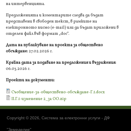
на интервенцията.
Предложенията и коментарите следва да бъдат
представени в свободен текст, в рамките на
електронното писмо (e-mail) или да бъдат приложени в
отделен файл във формат „doc”.
Дата на публикуване на проекта за обществено
обсъждане:
27.02.2026 г.
Крайна дата за подаване на предложения и възражения:
06.03.2026 г.
Проекти на документи:
Съобщение-за-обществено-обсъждане-Г.1.docx
ІІ.Г.1-изменение 2_за ОО.zip
Copyright © 2026, Система за електронни услуги - ДФ
"Земеделие"