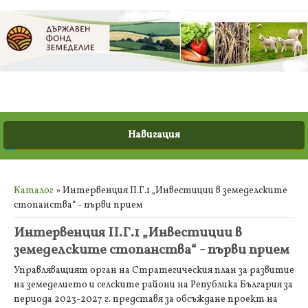
Вие сте тук
Каталог
» Интервенция II.Г.1 „Инвестиции в земеделските
стопанства“ - първи прием
Интервенция II.Г.1 „Инвестиции в
земеделските стопанства“ - първи прием
Управляващият орган на Стратегическия план за развитие
на земеделието и селските райони на Република България за
периода 2023-2027 г. представя за обсъждане проект на