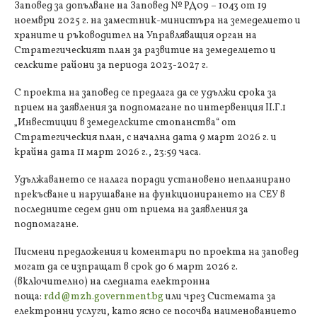
Заповед за допълване на Заповед № РД09 – 1043 от 19
ноември 2025 г. на заместник-министъра на земеделието и
храните и ръководител на Управляващия орган на
Стратегическият план за развитие на земеделието и
селските райони за периода 2023-2027 г.
С проекта на заповед се предлага да се удължи срока за
прием на заявления за подпомагане по интервенция ІІ.Г.1
„Инвестиции в земеделските стопанства“ от
Стратегическия план, с начална дата 9 март 2026 г. и
крайна дата 11 март 2026 г., 23:59 часа.
Удължаването се налага поради установено непланирано
прекъсване и нарушаване на функционирането на СЕУ в
последните седем дни от приема на заявления за
подпомагане.
Писмени предложения и коментари по проекта на заповед
могат да се изпращат в срок до 6 март 2026 г.
(включително) на следната електронна
поща:
rdd@mzh.government.bg
или чрез Системата за
електронни услуги, като ясно се посочва наименованието