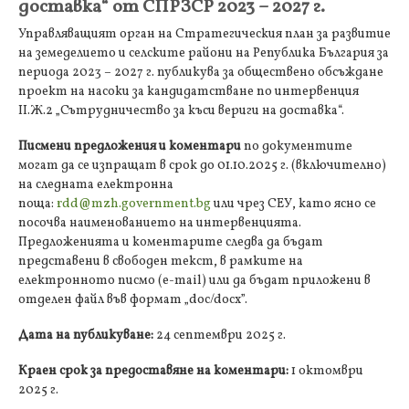
доставка“ от СПРЗСР 2023 – 2027 г.
Управляващият орган на Стратегическия план за развитие
на земеделието и селските райони на Република България за
периода 2023 – 2027 г. публикува за обществено обсъждане
проект на насоки за кандидатстване по интервенция
II.Ж.2 „Сътрудничество за къси вериги на доставка“.
Писмени предложения и коментари
по документите
могат да се изпращат в срок до 01.10.2025 г. (включително)
на следната електронна
поща:
rdd@mzh.government.bg
или чрез СЕУ, като ясно се
посочва наименованието на интервенцията.
Предложенията и коментарите следва да бъдат
представени в свободен текст, в рамките на
електронното писмо (e-mail) или да бъдат приложени в
отделен файл във формат „doc/docx”.
Дата на публикуване:
24 септември 2025 г.
Краен срок за предоставяне на коментари:
1 октомври
2025 г.