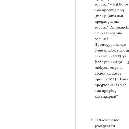
година;“ – Какво се
има предвид под
„текущата или
предходната
година“. Стопанск
или календарна
година?
Процедурата ще
бъде отворена от
декември 2025 до
февруари 2025г. – з
текуща година
2026г. ли ще се
брои, а 2025г. кат
предходна (ако се
има предвид
календарна)?
За членовете
земеделски