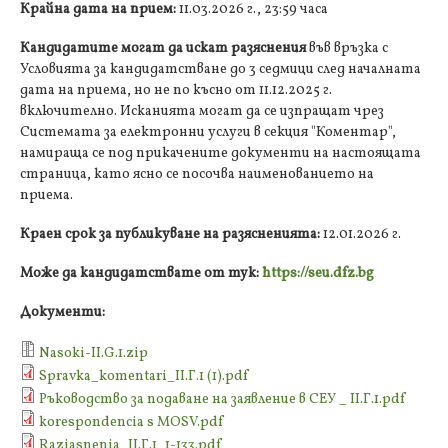
Крайна дата на прием:
11.03.2026 г., 23:59 часа
Кандидатите могат да искат разяснения
във връзка с
Условията за кандидатстване до 3 седмици след началната
дата на приема, но не по късно от 11.12.2025 г.
включително. Исканията могат да се изпращат чрез
Системата за електронни услуги в секция "Коментар",
намираща се под прикачените документи на настоящата
страница, като ясно се посочва наименованието на
приема.
Краен срок за публикуване на разясненията:
12.01.2026 г.
Може да кандидатствате от тук:
https://seu.dfz.bg
Документи:
Nasoki-ІІ.G.1.zip
Spravka_komentari_II.Г.1 (1).pdf
Ръководство за подаване на заявление в СЕУ _ II.Г.1.pdf
korespondencia s MOSV.pdf
Raziasnenia_ІІ.Г.1_1-133.pdf