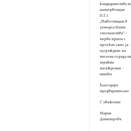
кандидатства п
интервенция
ІІ.Г.1
„Инвестиции в
земеделските
стопанства“ –
първи прием с
проект само за
изграждане на
телена ограда н
трайни
насаждения -
шипки
Благодаря
предварително
С уважение
Мария
Димитрова