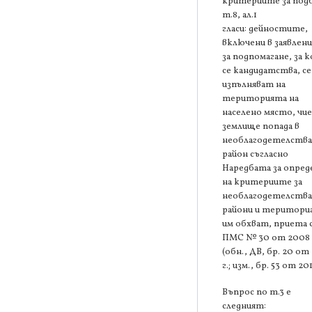
критериите за под
т.8, ал.1
гласи: дейностите,
включени в заявлен
за подпомагане, за 
се кандидатства, се
изпълняват на
територията на
населено място, чи
землище попада в
необлагодетелств
район съгласно
Наредбата за опред
на критериите за
необлагодетелств
райони и територи
им обхват, приета 
ПМС № 30 от 2008 
(обн., ДВ, бр. 20 от
г.; изм., бр. 53 от 201
Въпрос по т.3 е
следният: