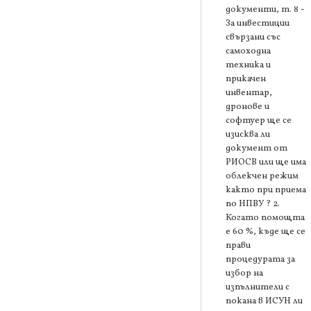
документи, т. 8 -
За инвестиции
свързани със
самоходна
техника и
прикачен
инвентар,
дронове и
софтуер ще се
изисква ли
документ от
РИОСВ или ще има
облекчен режим
както при приема
по НПВУ ? 2.
Когато помощта
е 60 %, къде ще се
прави
процедурата за
избор на
изпълнители с
покана в ИСУН ли