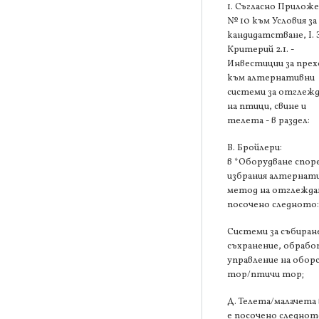
1. Съгласно Прилож
№ 10 към Условия за
кандидатстване, І. 
Критерий 2.1. -
Инвестиции за прех
към алтернативни
системи за отглеж
на птици, свине и
телета - в раздел:
В. Бройлери:
в *Оборудване спор
избрания алтернат
метод на отглеждан
посочено следното
Системи за събиран
съхранение, обрабо
управление на обор
тор/птичи тор;
Д. Телета/малачета 
е посочено следнот