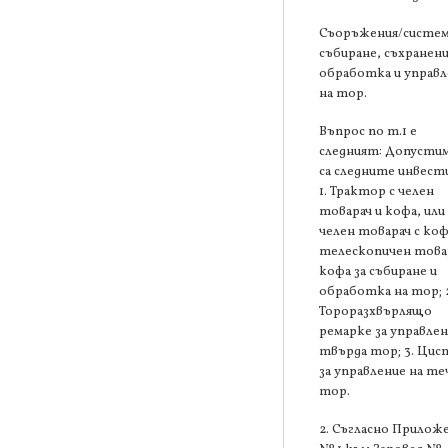
Съоръжения/систем
събиране, съхранени
обработка и управл
на тор.
Въпрос по т.1 е
следният: Допустим
са следните инвест
1. Трактор с челен
товарач и кофа, или
челен товарач с коф
телескопичен товар
кофа за събиране и
обработка на тор; 
Тороразхвърлящо
ремарке за управлен
твърда тор; 3. Цис
за управление на те
тор.
2. Съгласно Прилож