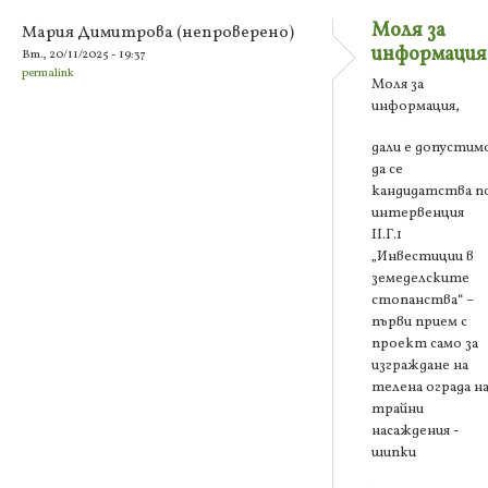
Моля за
Мария Димитрова (непроверено)
информация
Вт., 20/11/2025 - 19:37
permalink
Моля за
информация,
дали е допустим
да се
кандидатства п
интервенция
ІІ.Г.1
„Инвестиции в
земеделските
стопанства“ –
първи прием с
проект само за
изграждане на
телена ограда н
трайни
насаждения -
шипки