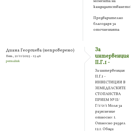
момента на
кандидатстването
Предварително
благодаря за
оточненията
За
Диана Георгиева (непроверено)
интервенция
Пет., 21/11/2025 - 15:46
permalink
II.Г.1 -
За интервенция
II.Г.1 -
ИНВЕСТИЦИИ В
ЗЕМЕДЕЛСКИТЕ
СТОПАНСТВА
ПРИЕМ № II/
Г/1/0/1 Моля за
разяснение
относно: 1.
Относно раздел
12.1. Общи