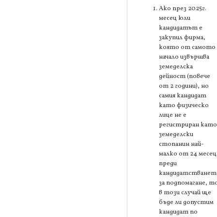
Ако през 2025г.
месец юли
кандидатът е
закупил фирма,
която от самото
начало извършва
земеделска
дейност (повече
от 2 години), но
самия кандидат
като физическо
лице не е
регистриран като
земеделски
стопанин най-
малко от 24 месец
преди
кандидатстванет
за подпомагане, т
в този случай ще
бъде ли допустим
кандидат по