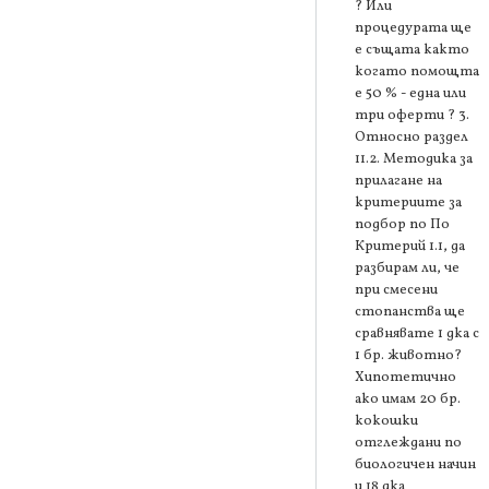
? Или
процедурата ще
е същата както
когато помощта
е 50 % - една или
три оферти ? 3.
Относно раздел
11.2. Методика за
прилагане на
критериите за
подбор по По
Критерий 1.1, да
разбирам ли, че
при смесени
стопанства ще
сравнявате 1 дка с
1 бр. животно?
Хипотетично
ако имам 20 бр.
кокошки
отглеждани по
биологичен начин
и 18 дка