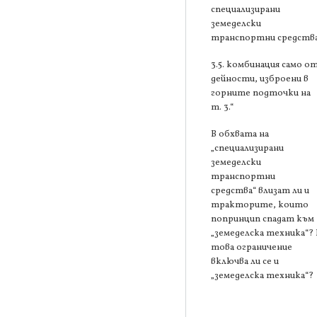
специализирани
земеделски
транспортни средства
3.5. комбинация само о
дейности, изброени в
горните подточки на
т. 3.“
В обхвата на
„специализирани
земеделски
транспортни
средства“ влизат ли и
тракторите, които
попринцип спадат към
„земеделска техника“? 
това ограничение
включва ли се и
„земеделска техника“?