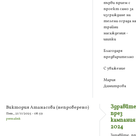
първи прием с
проект само за
изграждане на
телена ограда н
трайни
насаждения -
шипки
Благодаря
предварително
С уважение
Мария
Димитрова
Здравйте
Виктория Атанасова (непроверено)
през
Пет., 21/11/2025 - 08:59
permalink
кампания
2024
Здравйте, пр