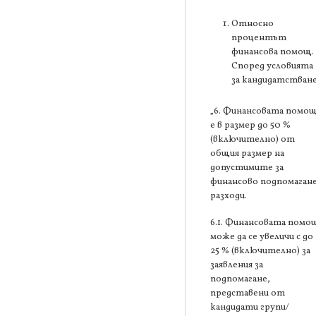
Относно
процентът
финансова помощ.
Според условията
за кандидатстване
„6. Финансовата помо
е в размер до 50 %
(включително) от
общия размер на
допустимите за
финансово подпомаган
разходи.
6.1. Финансовата помо
може да се увеличи с до
25 % (включително) за
заявления за
подпомагане,
представени от
кандидати групи/