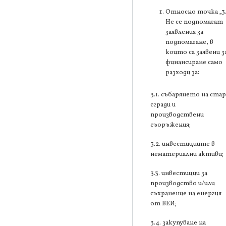
Относно точка „3
Не се подпомагат
заявления за
подпомагане, в
които са заявени з
финансиране само
разходи за:
3.1. събарянето на ста
сгради и
производствени
съоръжения;
3.2. инвестициите в
нематериални активи;
3.3. инвестиции за
производство и/или
съхранение на енергия
от ВЕИ;
3.4. закупуване на