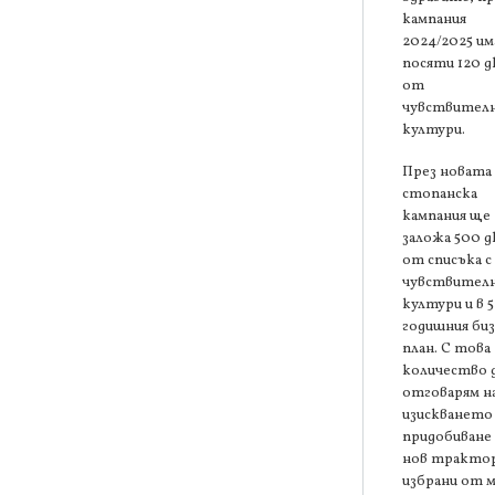
кампания
2024/2025 им
посяти 120 д
от
чувствител
култури.
През новата
стопанска
кампания ще
заложа 500 д
от списъка с
чувствител
култури и в 5
годишния биз
план. С това
количество 
отговарям н
изискването 
придобиване 
нов трактор
избрани от 