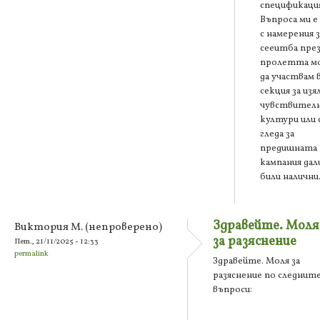
спецификация
Въпроса ми е
с намерения з
сееитба пре
пролетта м
да участвам 
секция за изя
чувствител
култури или 
гледа за
предишната
кампания дали
били налични
Здравейте. Моля
Виктория М. (непроверено)
за разяснение
Пет., 21/11/2025 - 12:33
permalink
Здравейте. Моля за
разяснение по следнит
въпроси: