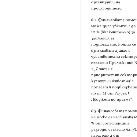
организации на
производители;
6.2. Финансовата помо
може да се увеличи с до
10 % (включително) за
заявления за
подпомагане, които се
изпълняват изцяло в
чувствителни сектори
съгласно Приложение 
2 „Списък с
приоритетни сектори
култури и животни“ и
попадат в подбюджет
по т. 1.1 от Раздел 5
„Бюджет по приема“;
6.3. Финансовата помо
не може да надвишава 6
% от допустимите
разходи, съгласно чл. 73
параграф 4 от