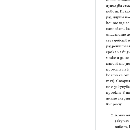
използва съ
пивот. Искам
разширим п
които ще се
напояват, к
описаните и
сега действ
разрешителн
срока на биз
може и да не 
напояват (п
промяна на 
която се от
тях). Стари
не е закупув
проект. В та
имаме следн
въпроси:
Допусти
закупим
пивот,