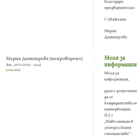
Благодаря
предварително
С уважение
Мария
Димитрова
Моля за
Мария Димитрова (непроверено)
информация
Вт., 20/11/2025 - 19:41
permalink
Моля за
информация,
дали е допустим
да се
кандидатства п
интервенция
ІІ.Г.1
„Инвестиции в
земеделските
стопанства“ –