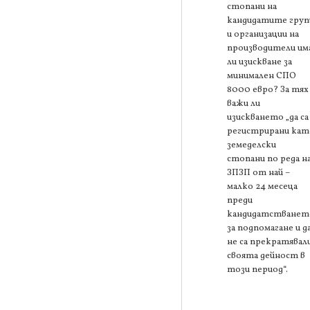
стопани на
кандидатите груп
и организации на
производители им
ли изискване за
минимален СПО
8000 евро? За тях
важи ли
изискването „да са
регистрирани кат
земеделски
стопани по реда н
ЗПЗП от най –
малко 24 месеца
преди
кандидатстванет
за подпомагане и д
не са прекратявал
своята дейност в
този период“.