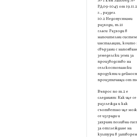
№ 1 към Заповед №
РД09-1043 от 19.11.
г., раздел
10.2 Недопустими
разходи, т.21
гласи: Разходи в
напоителни систем
инсталации, които 
свързани с напояван
земеделски земи за
производство на
селскостопански
продукти и дейнос
произтичащи от то
Въпрос по т.2 е
следният: Как ще се
разглежда и как
съответно ще мож
се изгради и
захрани поливна си
за отглеждане на
култури в затворен