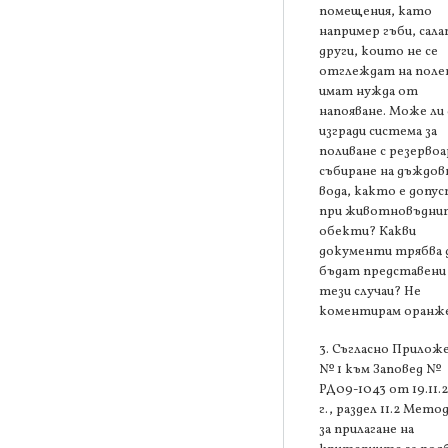
помещения, като
например гъби, сала
други, които не се
отглеждат на поле
имат нужда от
напояване. Може ли 
изгради система за
поливане с резервоа
събиране на дъждов
вода, както е допу
при животновъдни
обекти? Какви
документи трябва 
бъдат представени
тези случаи? Не
коментирам оранже
3. Съгласно Прилож
№ 1 към Заповед №
РД09-1043 от 19.11.
г., раздел 11.2 Мето
за прилагане на