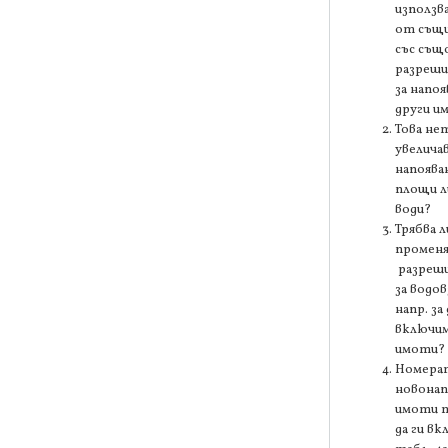
използв
от същи
със съ
разреши
за напоя
други и
Това не
увелича
напоява
площи л
води?
Трябва л
промен
разреш
за водов
напр. за 
включи
имоти?
Номерат
новона
имоти т
да ги вк