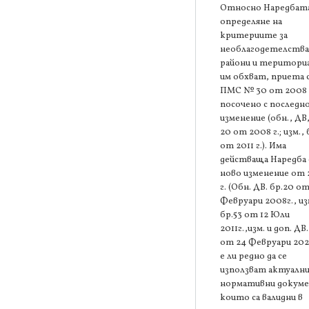
Относно Наредбата
определяне на
критериите за
необлагодетелств
райони и територи
им обхват, приета 
ПМС № 30 от 2008 г
посочено с последн
изменение (обн., ДВ,
20 от 2008 г.; изм., 
от 2011 г.). Има
действаща Наредба 
ново изменение от
г. (Обн. ДВ. бр.20 от
Февруари 2008г., из
бр.53 от 12 Юли
2011г.,изм. и доп. ДВ.
от 24 Февруари 202
е ли редно да се
използват актуалн
нормативни докум
които са валидни в