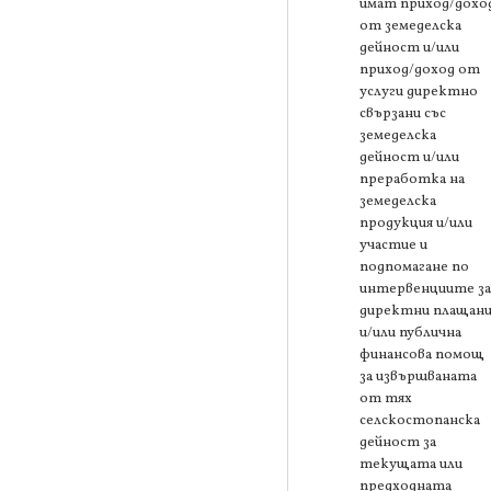
имат приход/дохо
от земеделска
дейност и/или
приход/доход от
услуги директно
свързани със
земеделска
дейност и/или
преработка на
земеделска
продукция и/или
участие и
подпомагане по
интервенциите за
директни плащани
и/или публична
финансова помощ
за извършваната
от тях
селскостопанска
дейност за
текущата или
предходната