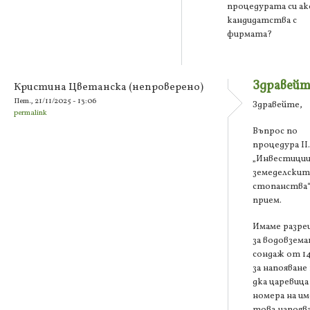
процедурата си ак
кандидатства с
фирмата?
Здравейт
Кристина Цветанска (непроверено)
Пет., 21/11/2025 - 13:06
Здравейте,
permalink
Въпрос по
процедура ІІ.
„Инвестиции
земеделскит
стопанства“
прием.
Имаме разр
за водовземан
сондаж от 14
за напояване
дка царевица
номера на и
това напоява