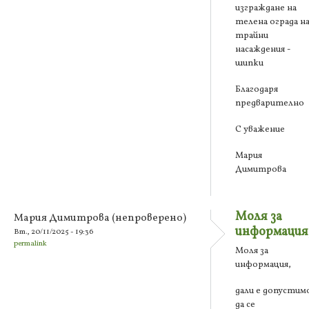
изграждане на
телена ограда н
трайни
насаждения -
шипки
Благодаря
предварително
С уважение
Мария
Димитрова
Моля за
Мария Димитрова (непроверено)
информация
Вт., 20/11/2025 - 19:36
permalink
Моля за
информация,
дали е допустим
да се