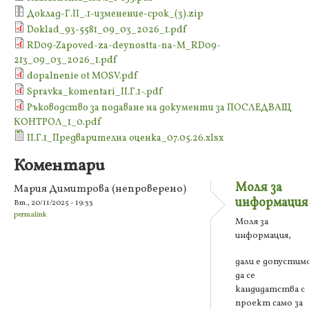
Доклад-Г.II_.1-изменение-срок_(3).zip
Doklad_93-5581_09_03_2026_1.pdf
RD09-Zapoved-za-deynostta-na-M_RD09-
213_09_03_2026_1.pdf
dopalnenie ot MOSV.pdf
Spravka_komentari_II.Г.1-.pdf
Ръководство за подаване на документи за ПОСЛЕДВАЩ
КОНТРОЛ_1_0.pdf
II.Г.1_Предварителна оценка_07.05.26.xlsx
Коментари
Моля за
Мария Димитрова (непроверено)
информация
Вт., 20/11/2025 - 19:33
permalink
Моля за
информация,
дали е допустим
да се
кандидатства с
проект само за