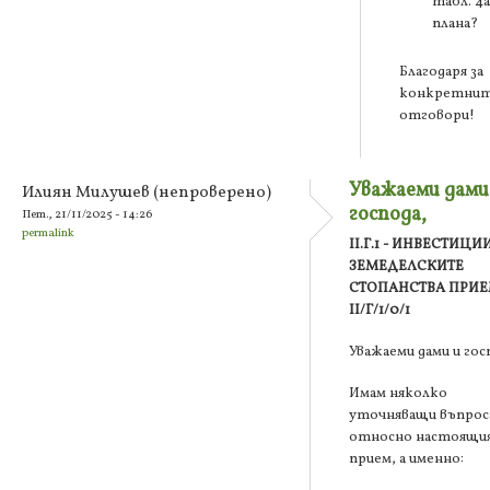
табл. 4а
плана?
Благодаря за
конкретни
отговори!
Уважаеми дами
Илиян Милушев (непроверено)
господа,
Пет., 21/11/2025 - 14:26
permalink
II.Г.1 - ИНВЕСТИЦИ
ЗЕМЕДЕЛСКИТЕ
СТОПАНСТВА ПРИ
II/Г/1/0/1
Уважаеми дами и гос
Имам няколко
уточняващи въпрос
относно настоящи
прием, а именно: