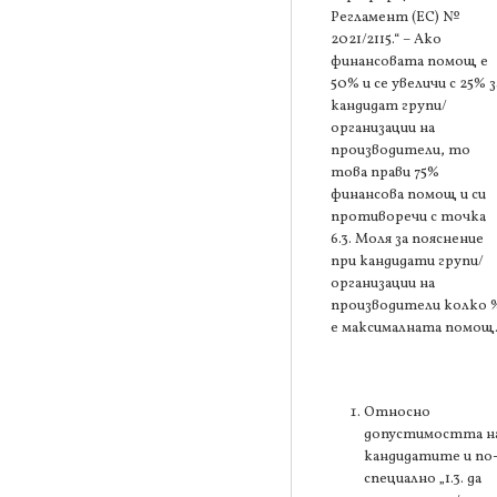
Регламент (ЕС) №
2021/2115.“ – Ако
финансовата помощ е
50% и се увеличи с 25% з
кандидат групи/
организации на
производители, то
това прави 75%
финансова помощ и си
противоречи с точка
6.3. Моля за пояснение
при кандидати групи/
организации на
производители колко 
е максималната помощ
Относно
допустимостта н
кандидатите и по
специално „1.3. да