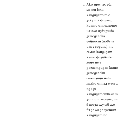
Ако през 2025г.
месец юли
кандидатът е
закупил фирма,
която от самото
начало извършва
земеделска
дейност (повече
от 2 години), но
самия кандидат
като физическо
лице не е
регистриран като
земеделски
стопанин най-
малко от 24 месец
преди
кандидатстванет
за подпомагане, т
в този случай ще
бъде ли допустим
кандидат по