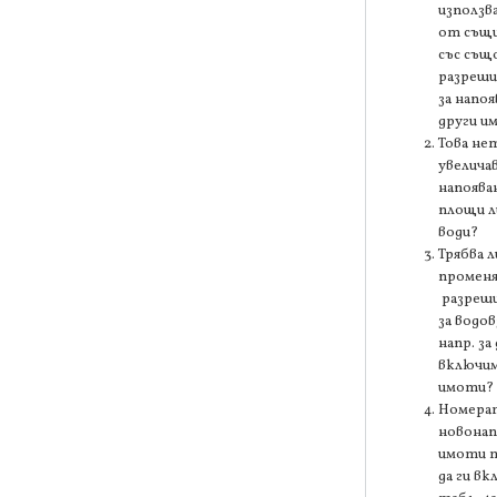
използв
от същи
със съ
разреши
за напоя
други и
Това не
увелича
напоява
площи л
води?
Трябва л
промен
разреш
за водов
напр. за 
включи
имоти?
Номерат
новона
имоти т
да ги вк