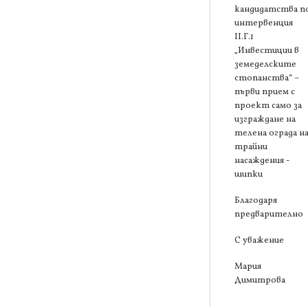
кандидатства п
интервенция
ІІ.Г.1
„Инвестиции в
земеделските
стопанства“ –
първи прием с
проект само за
изграждане на
телена ограда н
трайни
насаждения -
шипки
Благодаря
предварително
С уважение
Мария
Димитрова