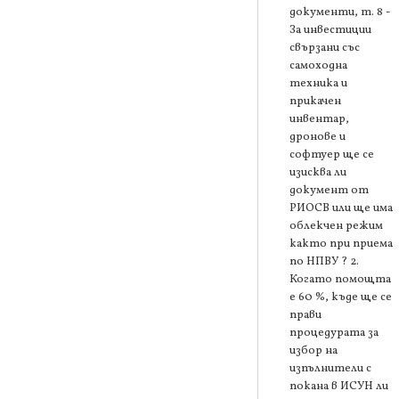
документи, т. 8 -
За инвестиции
свързани със
самоходна
техника и
прикачен
инвентар,
дронове и
софтуер ще се
изисква ли
документ от
РИОСВ или ще има
облекчен режим
както при приема
по НПВУ ? 2.
Когато помощта
е 60 %, къде ще се
прави
процедурата за
избор на
изпълнители с
покана в ИСУН ли