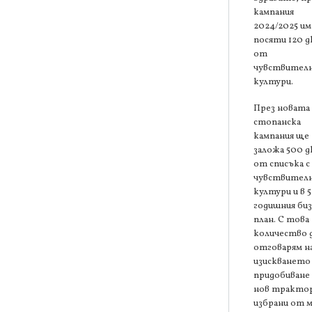
кампания
2024/2025 им
посяти 120 д
от
чувствител
култури.
През новата
стопанска
кампания ще
заложа 500 д
от списъка с
чувствител
култури и в 5
годишния биз
план. С това
количество 
отговарям н
изискването 
придобиване 
нов трактор
избрани от 