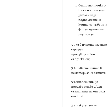
Относно точка „3
Не се подпомагат
заявления за
подпомагане, в
които са заявени з
финансиране само
разходи за:
3.1. събарянето на ста
сгради и
производствени
съоръжения;
3.2. инвестициите в
нематериални активи;
3.3. инвестиции за
производство и/или
съхранение на енергия
от ВЕИ;
3.4. закупуване на