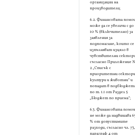
организации на
производители;
6.2. Финансовата помо
може да се увеличи с до
10 % (включително) за
заявления за
подпомагане, които се
изпълняват изцяло в
чувствителни сектори
съгласно Приложение 
2 „Списък с
приоритетни сектори
култури и животни“ и
попадат в подбюджет
по т. 1.1 от Раздел 5
„Бюджет по приема“;
6.3. Финансовата помо
не може да надвишава 6
% от допустимите
разходи, съгласно чл. 73
параграф 4 от