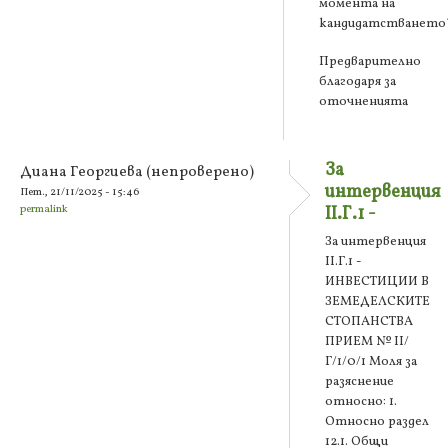
момента на
кандидатстването
Предварително
благодаря за
оточненията
За
Диана Георгиева (непроверено)
интервенция
Пет., 21/11/2025 - 15:46
permalink
II.Г.1 -
За интервенция
II.Г.1 -
ИНВЕСТИЦИИ В
ЗЕМЕДЕЛСКИТЕ
СТОПАНСТВА
ПРИЕМ № II/
Г/1/0/1 Моля за
разяснение
относно: 1.
Относно раздел
12.1. Общи