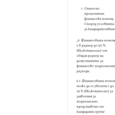
Относно
процентът
финансова помощ.
Според условията
за кандидатстване
„6. Финансовата помо
е в размер до 50 %
(включително) от
общия размер на
допустимите за
финансово подпомаган
разходи.
6.1. Финансовата помо
може да се увеличи с до
25 % (включително) за
заявления за
подпомагане,
представени от
кандидати групи/