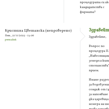
процедурата си ак
кандидатства с
фирмата?
Здравейт
Кристина Цветанска (непроверено)
Пет., 21/11/2025 - 13:06
Здравейте,
permalink
Въпрос по
процедура ІІ.
„Инвестиции
земеделскит
стопанства“
прием.
Имаме разр
за водовземан
сондаж от 14
за напояване
дка царевица
номера на и
това напоява