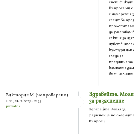
спецификация
Въпроса ми е
с намерения з
сееитба пре
пролетта м
да участвам 
секция за изя
чувствител
култури или 
гледа за
предишната
кампания дали
били налични
Здравейте. Моля
Виктория М. (непроверено)
за разяснение
Пет., 21/11/2025 - 12:33
permalink
Здравейте. Моля за
разяснение по следнит
въпроси: