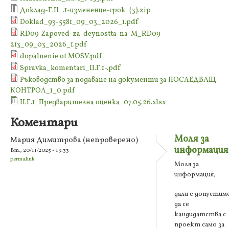
Доклад-Г.II_.1-изменение-срок_(3).zip
Doklad_93-5581_09_03_2026_1.pdf
RD09-Zapoved-za-deynostta-na-M_RD09-
213_09_03_2026_1.pdf
dopalnenie ot MOSV.pdf
Spravka_komentari_II.Г.1-.pdf
Ръководство за подаване на документи за ПОСЛЕДВАЩ
КОНТРОЛ_1_0.pdf
II.Г.1_Предварителна оценка_07.05.26.xlsx
Коментари
Моля за
Мария Димитрова (непроверено)
информация
Вт., 20/11/2025 - 19:33
permalink
Моля за
информация,
дали е допустим
да се
кандидатства с
проект само за