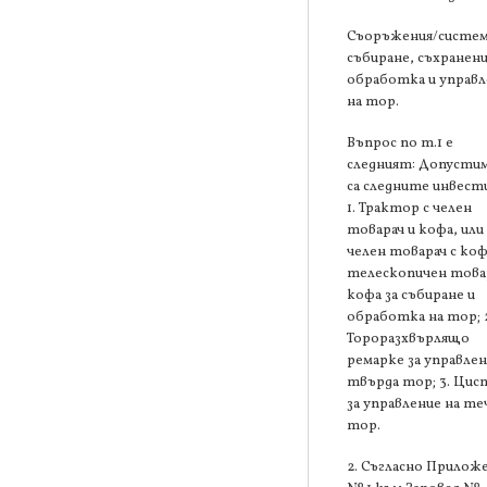
Съоръжения/систем
събиране, съхранени
обработка и управл
на тор.
Въпрос по т.1 е
следният: Допустим
са следните инвест
1. Трактор с челен
товарач и кофа, или
челен товарач с коф
телескопичен товар
кофа за събиране и
обработка на тор; 
Тороразхвърлящо
ремарке за управлен
твърда тор; 3. Цис
за управление на те
тор.
2. Съгласно Прилож