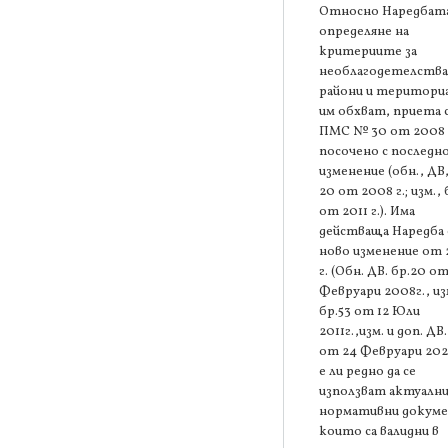
Относно Наредбата
определяне на
критериите за
необлагодетелств
райони и територи
им обхват, приета 
ПМС № 30 от 2008 г
посочено с последн
изменение (обн., ДВ,
20 от 2008 г.; изм., 
от 2011 г.). Има
действаща Наредба 
ново изменение от
г. (Обн. ДВ. бр.20 от
Февруари 2008г., из
бр.53 от 12 Юли
2011г.,изм. и доп. ДВ.
от 24 Февруари 202
е ли редно да се
използват актуалн
нормативни докум
които са валидни в