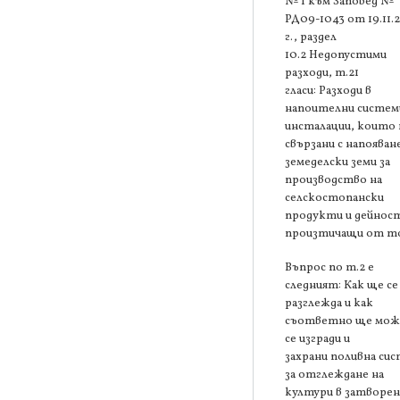
№ 1 към Заповед №
РД09-1043 от 19.11.
г., раздел
10.2 Недопустими
разходи, т.21
гласи: Разходи в
напоителни систем
инсталации, които 
свързани с напояван
земеделски земи за
производство на
селскостопански
продукти и дейнос
произтичащи от то
Въпрос по т.2 е
следният: Как ще се
разглежда и как
съответно ще мож
се изгради и
захрани поливна си
за отглеждане на
култури в затворен