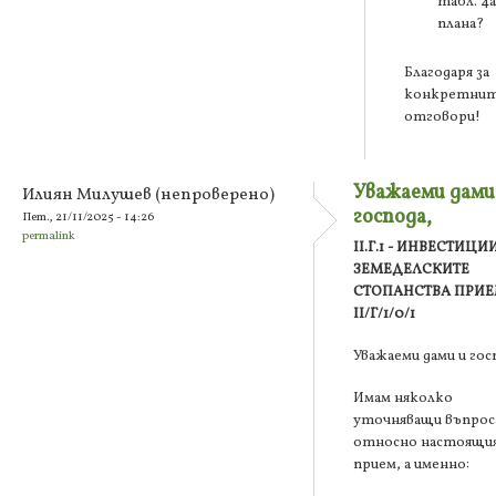
табл. 4а
плана?
Благодаря за
конкретни
отговори!
Уважаеми дами
Илиян Милушев (непроверено)
господа,
Пет., 21/11/2025 - 14:26
permalink
II.Г.1 - ИНВЕСТИЦИ
ЗЕМЕДЕЛСКИТЕ
СТОПАНСТВА ПРИ
II/Г/1/0/1
Уважаеми дами и гос
Имам няколко
уточняващи въпрос
относно настоящи
прием, а именно: