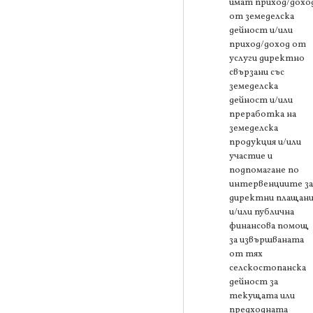
имат приход/дохо
от земеделска
дейност и/или
приход/доход от
услуги директно
свързани със
земеделска
дейност и/или
преработка на
земеделска
продукция и/или
участие и
подпомагане по
интервенциите за
директни плащани
и/или публична
финансова помощ
за извършваната
от тях
селскостопанска
дейност за
текущата или
предходната