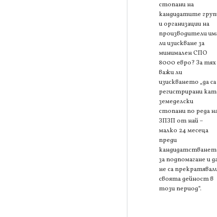
стопани на
кандидатите груп
и организации на
производители им
ли изискване за
минимален СПО
8000 евро? За тях
важи ли
изискването „да са
регистрирани кат
земеделски
стопани по реда н
ЗПЗП от най –
малко 24 месеца
преди
кандидатстванет
за подпомагане и д
не са прекратявал
своята дейност в
този период“.