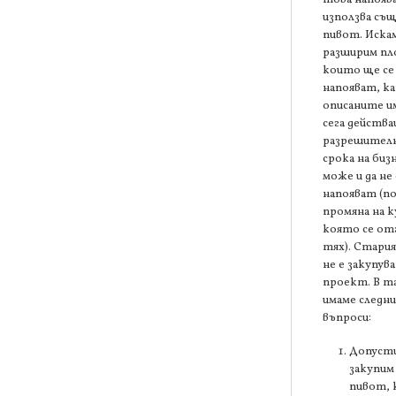
използва съ
пивот. Искам
разширим п
които ще се
напояват, к
описаните и
сега действ
разрешителн
срока на биз
може и да не 
напояват (п
промяна на 
която се от
тях). Стари
не е закупув
проект. В та
имаме следн
въпроси:
Допусти
закупим
пивот,