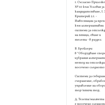
1. Съгласно Прилож
№ 10 към Условия за
кандидатстване, І. 
Критерий 2.1. -
Инвестиции за прех
към алтернативни
системи за отглеж
на птици, свине и
телета - в раздел:
В. Бройлери:
в *Оборудване спор
избрания алтернат
метод на отглеждан
посочено следното
Системи за събиран
съхранение, обрабо
управление на обор
тор/птичи тор;
Д. Телета/малачета 
е посочено следнот