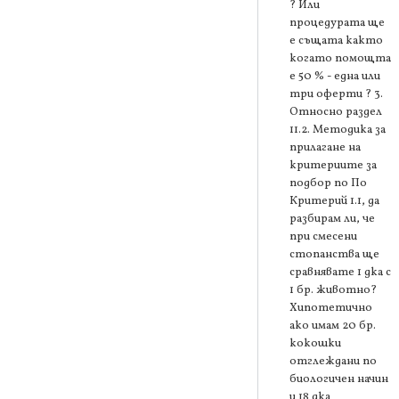
? Или
процедурата ще
е същата както
когато помощта
е 50 % - една или
три оферти ? 3.
Относно раздел
11.2. Методика за
прилагане на
критериите за
подбор по По
Критерий 1.1, да
разбирам ли, че
при смесени
стопанства ще
сравнявате 1 дка с
1 бр. животно?
Хипотетично
ако имам 20 бр.
кокошки
отглеждани по
биологичен начин
и 18 дка