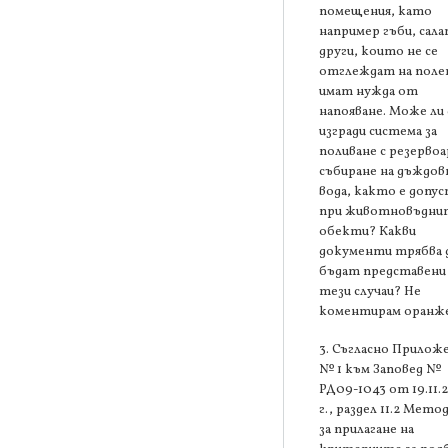
помещения, като
например гъби, сала
други, които не се
отглеждат на поле
имат нужда от
напояване. Може ли 
изгради система за
поливане с резервоа
събиране на дъждов
вода, както е допу
при животновъдни
обекти? Какви
документи трябва 
бъдат представени
тези случаи? Не
коментирам оранже
3. Съгласно Прилож
№ 1 към Заповед №
РД09-1043 от 19.11.
г., раздел 11.2 Мето
за прилагане на