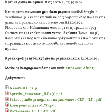
Крайна дата на прием:
11.03.2026 г., 23:59 часа
Кандидатите могат да искат разяснения
във връзка с
Условията за кандидатстване до 3 седмици след началната
дата на приема, но не по късно от 11.12.2025 г.
включително. Исканията могат да се изпращат чрез
Системата за електронни услуги в секция "Коментар",
намираща се под прикачените документи на настоящата
страница, като ясно се посочва наименованието на
приема.
Краен срок за публикуване на разясненията:
12.01.2026 г.
Може да кандидатствате от тук:
https://seu.dfz.bg
Документи:
Nasoki-ІІ.G.1.zip
Spravka_komentari_II.Г.1 (1).pdf
Ръководство за подаване на заявление в СЕУ _ II.Г.1.pdf
korespondencia s MOSV.pdf
Raziasnenia_ІІ.Г.1_1-133.pdf