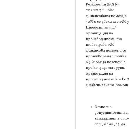
Регламент (ЕС) №
2021/2115.“ – Ако
финансовата помощ е
50% и се увеличи с 25% з
кандидат групи/
организации на
производители, то
това прави 75%
финансова помощ и си
противоречи с точка
6.3. Моля за пояснение
при кандидати групи/
организации на
производители колко 
е максималната помощ
Относно
допустимостта н
кандидатите и по
специално „1.3. да