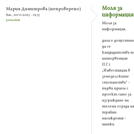
Моля за
Мария Димитрова (непроверено)
информация
Вт., 20/11/2025 - 19:37
permalink
Моля за
информация,
дали е допустим
да се
кандидатства п
интервенция
ІІ.Г.1
„Инвестиции в
земеделските
стопанства“ –
първи прием с
проект само за
изграждане на
телена ограда н
трайни
насаждения -
шипки