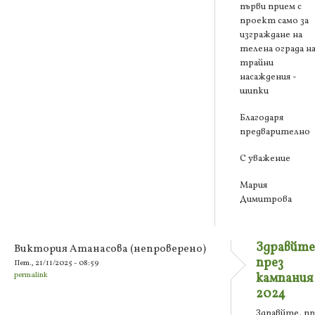
първи прием с
проект само за
изграждане на
телена ограда н
трайни
насаждения -
шипки
Благодаря
предварително
С уважение
Мария
Димитрова
Здравйте
Виктория Атанасова (непроверено)
през
Пет., 21/11/2025 - 08:59
permalink
кампания
2024
Здравйте, пр