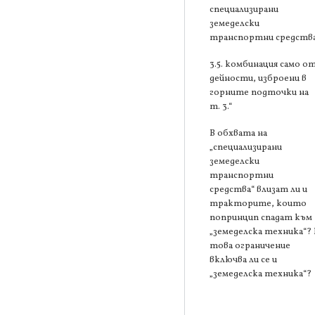
специализирани
земеделски
транспортни средства
3.5. комбинация само о
дейности, изброени в
горните подточки на
т. 3.“
В обхвата на
„специализирани
земеделски
транспортни
средства“ влизат ли и
тракторите, които
попринцип спадат към
„земеделска техника“? 
това ограничение
включва ли се и
„земеделска техника“?