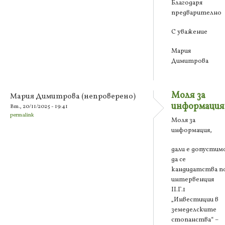
Благодаря
предварително
С уважение
Мария
Димитрова
Моля за
Мария Димитрова (непроверено)
информация
Вт., 20/11/2025 - 19:41
permalink
Моля за
информация,
дали е допустим
да се
кандидатства п
интервенция
ІІ.Г.1
„Инвестиции в
земеделските
стопанства“ –