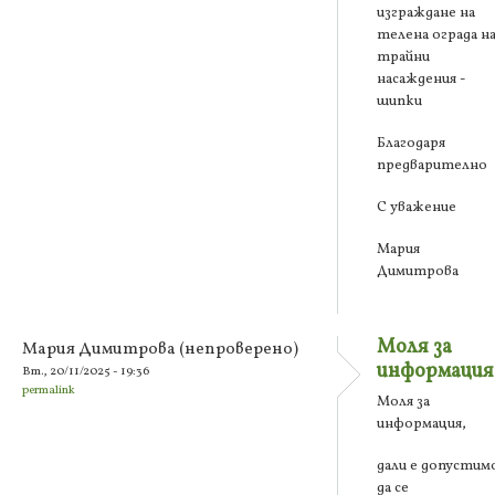
изграждане на
телена ограда н
трайни
насаждения -
шипки
Благодаря
предварително
С уважение
Мария
Димитрова
Моля за
Мария Димитрова (непроверено)
информация
Вт., 20/11/2025 - 19:36
permalink
Моля за
информация,
дали е допустим
да се