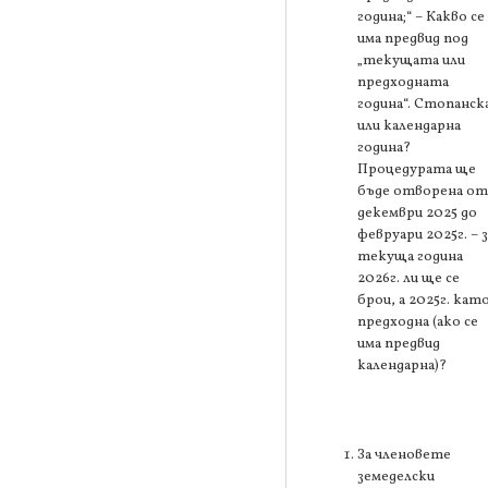
година;“ – Какво се
има предвид под
„текущата или
предходната
година“. Стопанск
или календарна
година?
Процедурата ще
бъде отворена от
декември 2025 до
февруари 2025г. – з
текуща година
2026г. ли ще се
брои, а 2025г. кат
предходна (ако се
има предвид
календарна)?
За членовете
земеделски