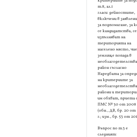
критериите за под
т.8, ал.1
гласи: дейностите,
включени в заявлен
за подпомагане, за 
се кандидатства, се
изпълняват на
територията на
населено място, чи
землище попада в
необлагодетелств
район съгласно
Наредбата за опред
на критериите за
необлагодетелств
райони и територи
им обхват, приета 
ПМС № 30 от 2008 
(обн., ДВ, бр. 20 от
г.; изм., бр. 53 от 201
Въпрос по т.3 е
следният: