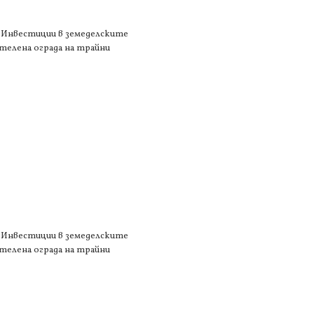
1 „Инвестиции в земеделските
 телена ограда на трайни
1 „Инвестиции в земеделските
 телена ограда на трайни