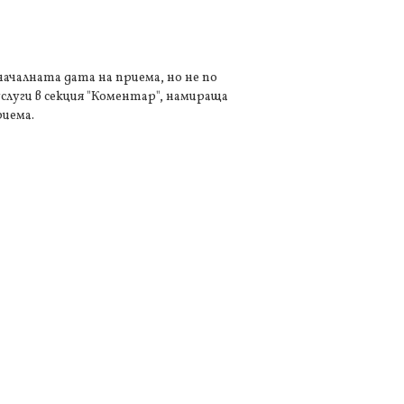
 началната дата на приема, но не по
слуги в секция "Коментар", намираща
риема.