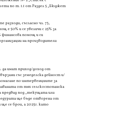
риложение № 2 „Списък с
та по т. 1.1 от Раздел 5 „Бюджет
 разходи, съгласно чл. 73,
ощ е 50% и се увеличи с 25% за
% финансова помощ и си
/организации на производители
. да имат приход/доход от
вързани със земеделска дейност и/
дпомагане по интервенциите за
ршваната от тях селскостопанска
ма предвид под „текущата или
оцедурата ще бъде отворена от
 ще се брои, а 2025г. като