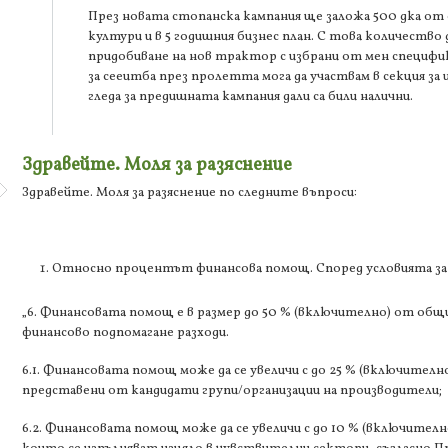
През новата стопанска кампания ще заложа 500 дка от
култури и в 5 годишния бизнес план. С това количество
придобиване на нов трактор с избрани от мен специфика
за сееитба през пролетта мога да участвам в секция за
гледа за предишната кампания дали са били налични.
Здравейте. Моля за разяснение
Здравейте. Моля за разяснение по следните въпроси:
Относно процентът финансова помощ. Според условията за
„6. Финансовата помощ е в размер до 50 % (включително) от общ
финансово подпомагане разходи.
6.1. Финансовата помощ може да се увеличи с до 25 % (включително)
представени от кандидати групи/организации на производители;
6.2. Финансовата помощ може да се увеличи с до 10 % (включително