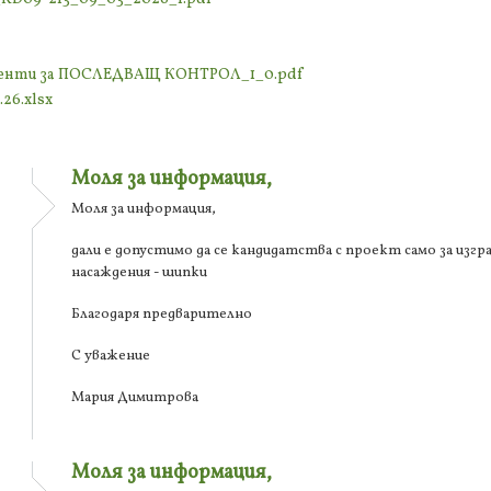
ументи за ПОСЛЕДВАЩ КОНТРОЛ_1_0.pdf
26.xlsx
Моля за информация,
Моля за информация,
дали е допустимо да се кандидатства с проект само за изгр
насаждения - шипки
Благодаря предварително
С уважение
Мария Димитрова
Моля за информация,