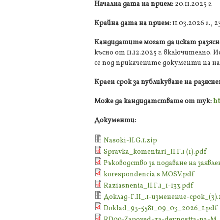
Начална дата на прием:
20.11.2025 г.
Крайна дата на прием:
11.03.2026 г., 2
Кандидатите могат да искат разясн
късно от 11.12.2025 г. включително.
се под прикачените документи на на
Краен срок за публикуване на разясн
Може да кандидатствате от тук:
ht
Документи:
Nasoki-ІІ.G.1.zip
Spravka_komentari_II.Г.1 (1).pdf
Ръководство за подаване на заявлени
korespondencia s MOSV.pdf
Raziasnenia_ІІ.Г.1_1-133.pdf
Доклад-Г.II_.1-изменение-срок_(3).
Doklad_93-5581_09_03_2026_1.pdf
RD09-Zapoved-za-deynostta-na-M