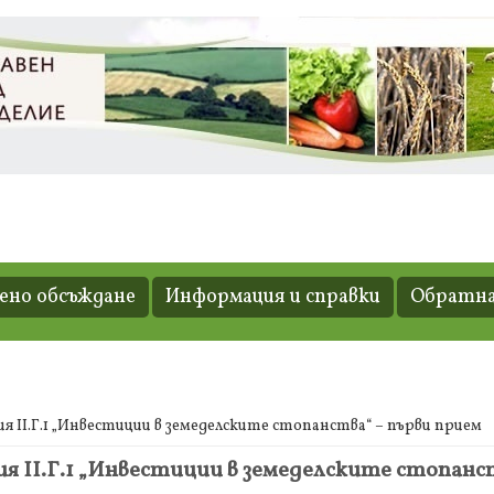
но обсъждане
Информация и справки
Обратна
 ІІ.Г.1 „Инвестиции в земеделските стопанства“ – първи прием
 ІІ.Г.1 „Инвестиции в земеделските стопанст