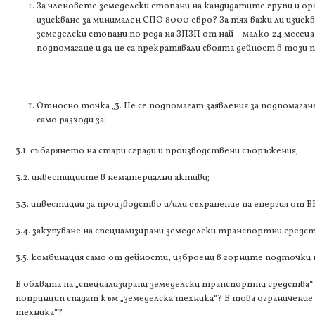
За членовете земеделски стопани на кандидатите групи и ор
изискване за минимален СПО 8000 евро? За тях важи ли изиск
земеделски стопани по реда на ЗПЗП от най – малко 24 месец
подпомагане и да не са прекратявали своята дейност в този п
Относно точка „3. Не се подпомагат заявления за подпомагане
само разходи за:
3.1. събарянето на стари сгради и производствени съоръжения;
3.2. инвестициите в нематериални активи;
3.3. инвестиции за производство и/или съхранение на енергия от В
3.4. закупуване на специализирани земеделски транспортни средст
3.5. комбинация само от дейности, изброени в горните подточки на
В обхвата на „специализирани земеделски транспортни средства
попринцип спадат към „земеделска техника“? В това ограничение в
техника“?