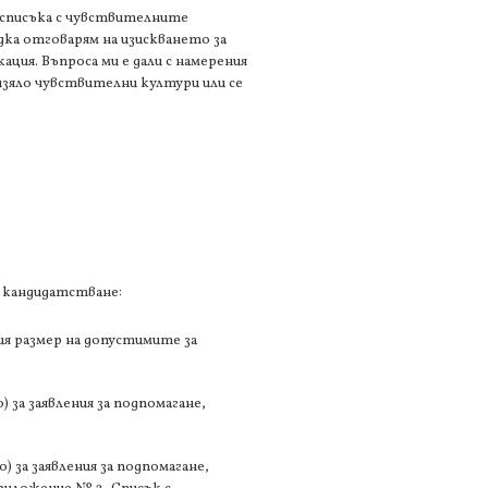
 списъка с чувствителните
 дка отговарям на изискването за
ция. Въпроса ми е дали с намерения
 изяло чувствителни култури или се
 кандидатстване:
ия размер на допустимите за
 за заявления за подпомагане,
) за заявления за подпомагане,