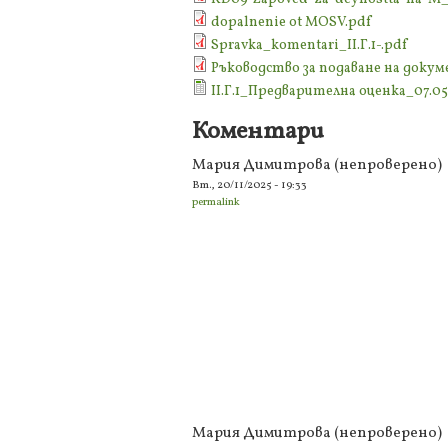
dopalnenie ot MOSV.pdf
Spravka_komentari_II.Г.1-.pdf
Ръководство за подаване на док
II.Г.1_Предварителна оценка_07.05.
Коментари
Мария Димитрова (непроверено)
Вт., 20/11/2025 - 19:33
permalink
Мария Димитрова (непроверено)