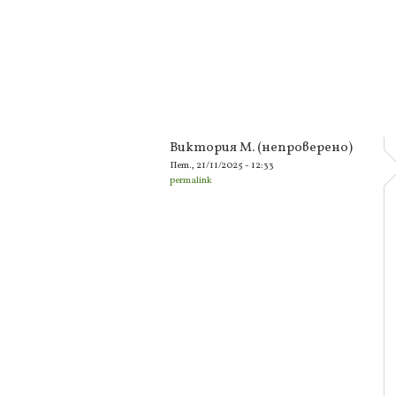
Виктория М. (непроверено)
Пет., 21/11/2025 - 12:33
permalink