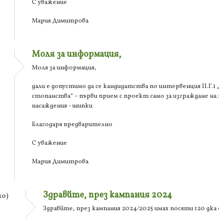
С уважение
Мария Димитрова
Моля за информация,
Моля за информация,
дали е допустимо да се кандидатства по интервенция ІІ.Г.
стопанства“ – първи прием с проект само за изграждане на
насаждения - шипки
Благодаря предварително
С уважение
Мария Димитрова
Здравйте, през кампания 2024
о)
Здравйте, през кампания 2024/2025 имах посяти 120 дк