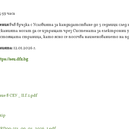
3:59 часа
ения
във връзка с Условията за кандидатстване до 3 седмици след
 Исканията могат да се изпращат чрез Системата за електронни у
стоящата страница, като ясно се посочва наименованието на п
енията:
12.01.2026 г.
tps://seu.dfz.bg
е в СЕУ _ II.Г.1.pdf
zip
_RD09-213_09_03_2026_1.pdf