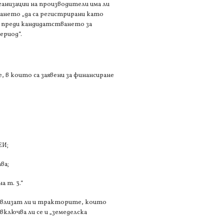
ганизации на производители има ли
ването „да са регистрирани като
а преди кандидатстването за
ериод“.
, в които са заявени за финансиране
ЕИ;
ва;
 т. 3.“
“ влизат ли и тракторите, които
ключва ли се и „земеделска