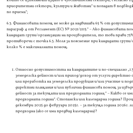
които се изпълняват изцяло в чувствителни сектори, съгласно П
приоритетни сектори, култури и животни“ и попадат в подбюдже
по приема“;
6.3. Финансовата помощ не може да надвишава 65 % от допустимите
параграф 4 от Регламент (ЕС) № 2021/2115.“ – Ако финансовата пом
кандидат групи/организации на производители, то това прави 75
противоречи с точка 6.3. Моля за пояснение при кандидати групи
колко % е максималната помощ.
Относно допустимостта на кандидатите и по-специално „1.3
земеделска дейност и/или приход/доход от услуги директно с
или преработка на земеделска продукция и/или участие и по
директни плащания и/или публична финансова помощ за извъ
дейност за текущата или предходната година;“ – Какво се и
предходната година“. Стопанска или календарна година? Пр
декември 2025 до февруари 2025г. – за текуща година 2026г. ли
предходна (ако се има предвид календарна)?