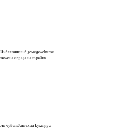
1 „Инвестиции в земеделските
 телена ограда на трайни
а от чувствителни култури.