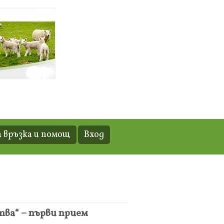
 връзка и помощ
Вход
ва“ – първи прием