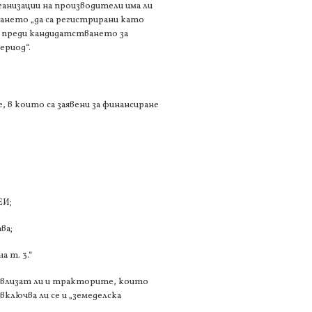
ганизации на производители има ли
ването „да са регистрирани като
а преди кандидатстването за
ериод“.
, в които са заявени за финансиране
ЕИ;
ва;
 т. 3.“
“ влизат ли и тракторите, които
ключва ли се и „земеделска