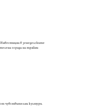
1 „Инвестиции в земеделските
 телена ограда на трайни
а от чувствителни култури.