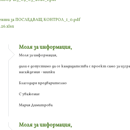
ументи за ПОСЛЕДВАЩ КОНТРОЛ_1_0.pdf
26.xlsx
Моля за информация,
Моля за информация,
дали е допустимо да се кандидатства с проект само за изгр
насаждения - шипки
Благодаря предварително
С уважение
Мария Димитрова
Моля за информация,