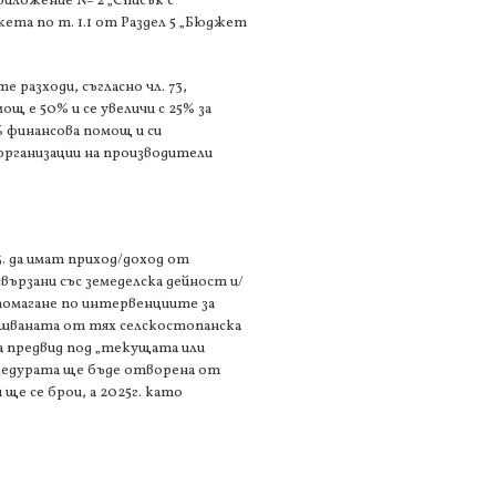
риложение № 2 „Списък с
та по т. 1.1 от Раздел 5 „Бюджет
 разходи, съгласно чл. 73,
ощ е 50% и се увеличи с 25% за
% финансова помощ и си
/организации на производители
. да имат приход/доход от
вързани със земеделска дейност и/
дпомагане по интервенциите за
ршваната от тях селскостопанска
ма предвид под „текущата или
оцедурата ще бъде отворена от
 ще се брои, а 2025г. като