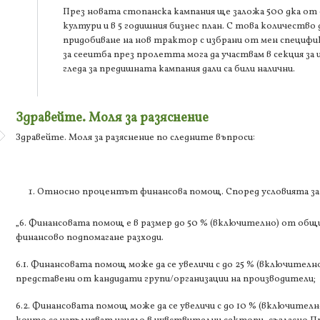
През новата стопанска кампания ще заложа 500 дка от
култури и в 5 годишния бизнес план. С това количество
придобиване на нов трактор с избрани от мен специфика
за сееитба през пролетта мога да участвам в секция за
гледа за предишната кампания дали са били налични.
Здравейте. Моля за разяснение
Здравейте. Моля за разяснение по следните въпроси:
Относно процентът финансова помощ. Според условията за
„6. Финансовата помощ е в размер до 50 % (включително) от общ
финансово подпомагане разходи.
6.1. Финансовата помощ може да се увеличи с до 25 % (включително)
представени от кандидати групи/организации на производители;
6.2. Финансовата помощ може да се увеличи с до 10 % (включително