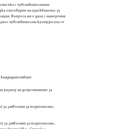
 списъка с чувствителните
 дка отговарям на изискването за
ция. Въпроса ми е дали с намерения
 изяло чувствителни култури или се
 кандидатстване:
ия размер на допустимите за
 за заявления за подпомагане,
) за заявления за подпомагане,