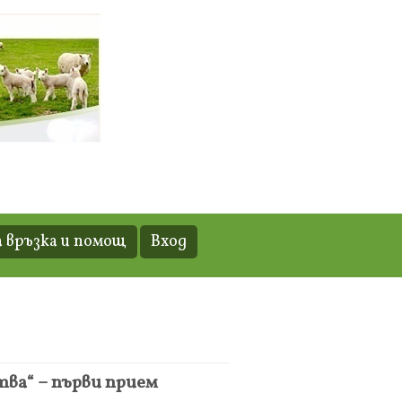
 връзка и помощ
Вход
ва“ – първи прием