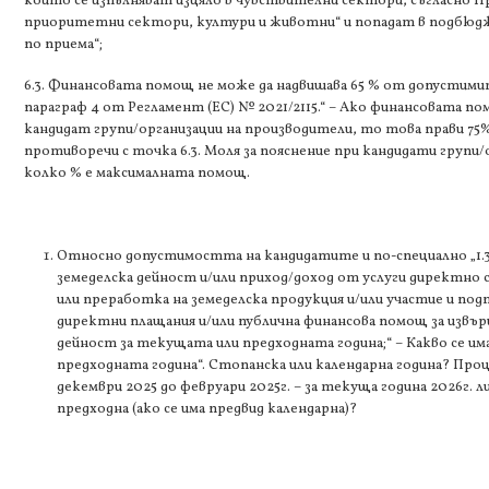
които се изпълняват изцяло в чувствителни сектори, съгласно П
приоритетни сектори, култури и животни“ и попадат в подбюдже
по приема“;
6.3. Финансовата помощ не може да надвишава 65 % от допустимите
параграф 4 от Регламент (ЕС) № 2021/2115.“ – Ако финансовата пом
кандидат групи/организации на производители, то това прави 75
противоречи с точка 6.3. Моля за пояснение при кандидати групи
колко % е максималната помощ.
Относно допустимостта на кандидатите и по-специално „1.3
земеделска дейност и/или приход/доход от услуги директно с
или преработка на земеделска продукция и/или участие и по
директни плащания и/или публична финансова помощ за извъ
дейност за текущата или предходната година;“ – Какво се и
предходната година“. Стопанска или календарна година? Пр
декември 2025 до февруари 2025г. – за текуща година 2026г. ли
предходна (ако се има предвид календарна)?