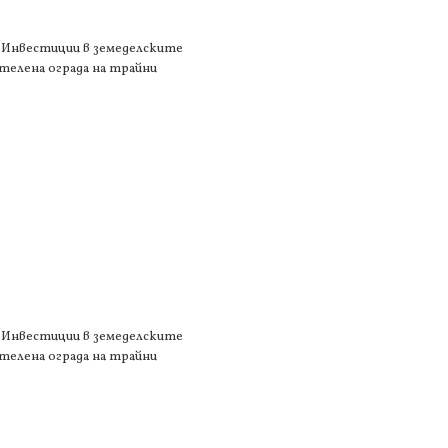
1 „Инвестиции в земеделските
 телена ограда на трайни
1 „Инвестиции в земеделските
 телена ограда на трайни