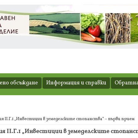
но обсъждане
Информация и справки
Обратна
 ІІ.Г.1 „Инвестиции в земеделските стопанства“ – първи прием
 ІІ.Г.1 „Инвестиции в земеделските стопанст