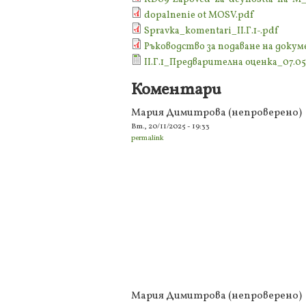
dopalnenie ot MOSV.pdf
Spravka_komentari_II.Г.1-.pdf
Ръководство за подаване на док
II.Г.1_Предварителна оценка_07.05.
Коментари
Мария Димитрова (непроверено)
Вт., 20/11/2025 - 19:33
permalink
Мария Димитрова (непроверено)