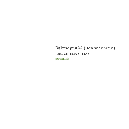
Виктория М. (непроверено)
Пет., 21/11/2025 - 12:33
permalink