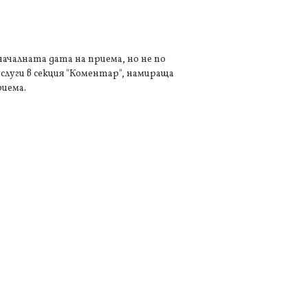
 началната дата на приема, но не по
слуги в секция "Коментар", намираща
риема.