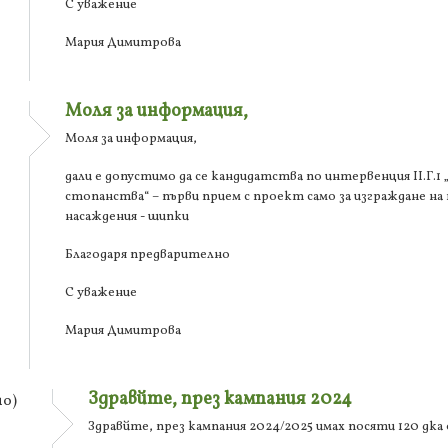
С уважение
Мария Димитрова
Моля за информация,
Моля за информация,
дали е допустимо да се кандидатства по интервенция ІІ.Г.
стопанства“ – първи прием с проект само за изграждане на
насаждения - шипки
Благодаря предварително
С уважение
Мария Димитрова
Здравйте, през кампания 2024
о)
Здравйте, през кампания 2024/2025 имах посяти 120 дк