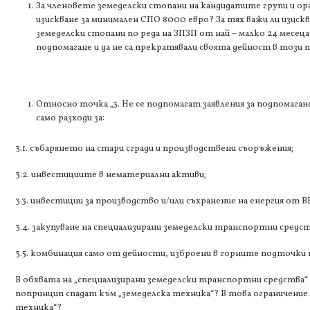
За членовете земеделски стопани на кандидатите групи и ор
изискване за минимален СПО 8000 евро? За тях важи ли изиск
земеделски стопани по реда на ЗПЗП от най – малко 24 месец
подпомагане и да не са прекратявали своята дейност в този п
Относно точка „3. Не се подпомагат заявления за подпомагане
само разходи за:
3.1. събарянето на стари сгради и производствени съоръжения;
3.2. инвестициите в нематериални активи;
3.3. инвестиции за производство и/или съхранение на енергия от В
3.4. закупуване на специализирани земеделски транспортни средст
3.5. комбинация само от дейности, изброени в горните подточки на
В обхвата на „специализирани земеделски транспортни средства
попринцип спадат към „земеделска техника“? В това ограничение в
техника“?