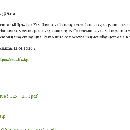
3:59 часа
ения
във връзка с Условията за кандидатстване до 3 седмици след
 Исканията могат да се изпращат чрез Системата за електронни у
стоящата страница, като ясно се посочва наименованието на п
енията:
12.01.2026 г.
tps://seu.dfz.bg
е в СЕУ _ II.Г.1.pdf
zip
_RD09-213_09_03_2026_1.pdf