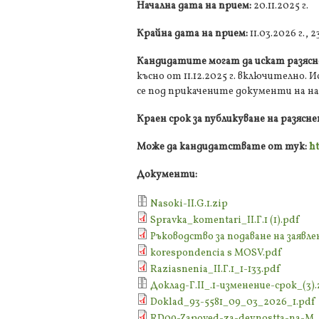
Начална дата на прием:
20.11.2025 г.
Крайна дата на прием:
11.03.2026 г., 2
Кандидатите могат да искат разясн
късно от 11.12.2025 г. включително.
се под прикачените документи на на
Краен срок за публикуване на разясн
Може да кандидатствате от тук:
ht
Документи:
Nasoki-ІІ.G.1.zip
Spravka_komentari_II.Г.1 (1).pdf
Ръководство за подаване на заявлени
korespondencia s MOSV.pdf
Raziasnenia_ІІ.Г.1_1-133.pdf
Доклад-Г.II_.1-изменение-срок_(3).
Doklad_93-5581_09_03_2026_1.pdf
RD09-Zapoved-za-deynostta-na-M