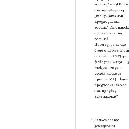
година;“ – Какво се
има предвид под
„текущата или
предходната
година“. Стопанск
или календарна
година?
Процедурата ще
бъде отворена от
декември 2025 до
февруари 2025г. – з
текуща година
2026г. ли ще се
брои, а 2025г. кат
предходна (ако се
има предвид
календарна)?
За членовете
земеделски