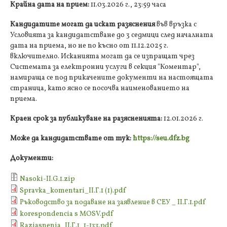
Крайна дата на прием:
11.03.2026 г., 23:59 часа
Кандидатите могат да искат разяснения
във връзка с
Условията за кандидатстване до 3 седмици след началната
дата на приема, но не по късно от 11.12.2025 г.
включително. Исканията могат да се изпращат чрез
Системата за електронни услуги в секция "Коментар",
намираща се под прикачените документи на настоящата
страница, като ясно се посочва наименованието на
приема.
Краен срок за публикуване на разясненията:
12.01.2026 г.
Може да кандидатствате от тук:
https://seu.dfz.bg
Документи:
Nasoki-ІІ.G.1.zip
Spravka_komentari_II.Г.1 (1).pdf
Ръководство за подаване на заявление в СЕУ _ II.Г.1.pdf
korespondencia s MOSV.pdf
Raziasnenia_ІІ.Г.1_1-133.pdf