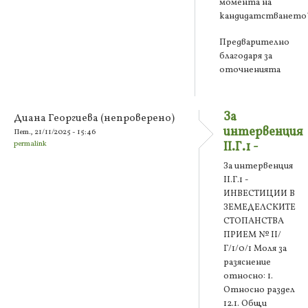
момента на
кандидатстването
Предварително
благодаря за
оточненията
За
Диана Георгиева (непроверено)
интервенция
Пет., 21/11/2025 - 15:46
permalink
II.Г.1 -
За интервенция
II.Г.1 -
ИНВЕСТИЦИИ В
ЗЕМЕДЕЛСКИТЕ
СТОПАНСТВА
ПРИЕМ № II/
Г/1/0/1 Моля за
разяснение
относно: 1.
Относно раздел
12.1. Общи