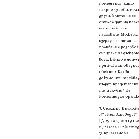
помещения, като
например гъби, сала
други, които не се
отглеждат на поле
имат нужда от
напояване. Може ли 
изгради система за
поливане с резервоа
събиране на дъждов
вода, както е допу
при животновъдни
обекти? Какви
документи трябва 
бъдат представени
тези случаи? Не
коментирам оранже
3. Съгласно Прилож
№ 1 към Заповед №
РД09-1043 от 19.11.
г., раздел 11.2 Мето
за прилагане на