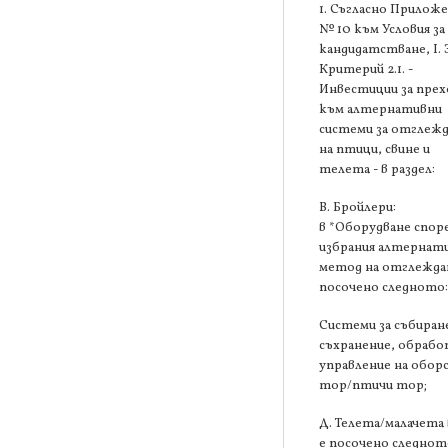
1. Съгласно Прилож
№ 10 към Условия за
кандидатстване, І. 
Критерий 2.1. -
Инвестиции за прех
към алтернативни
системи за отглеж
на птици, свине и
телета - в раздел:
В. Бройлери:
в *Оборудване спор
избрания алтернат
метод на отглеждан
посочено следното
Системи за събиран
съхранение, обрабо
управление на обор
тор/птичи тор;
Д. Телета/малачета 
е посочено следнот