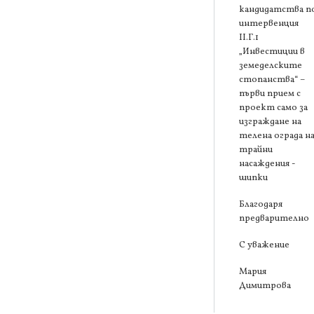
кандидатства п
интервенция
ІІ.Г.1
„Инвестиции в
земеделските
стопанства“ –
първи прием с
проект само за
изграждане на
телена ограда н
трайни
насаждения -
шипки
Благодаря
предварително
С уважение
Мария
Димитрова