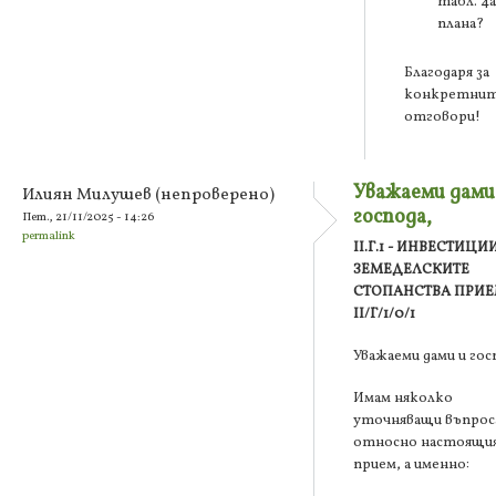
табл. 4а
плана?
Благодаря за
конкретни
отговори!
Уважаеми дами
Илиян Милушев (непроверено)
господа,
Пет., 21/11/2025 - 14:26
permalink
II.Г.1 - ИНВЕСТИЦИ
ЗЕМЕДЕЛСКИТЕ
СТОПАНСТВА ПРИ
II/Г/1/0/1
Уважаеми дами и гос
Имам няколко
уточняващи въпрос
относно настоящи
прием, а именно: