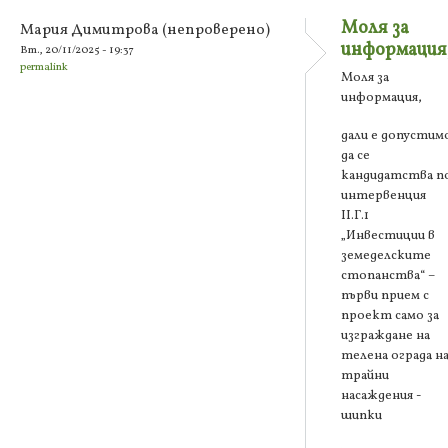
Моля за
Мария Димитрова (непроверено)
информация
Вт., 20/11/2025 - 19:37
permalink
Моля за
информация,
дали е допустим
да се
кандидатства п
интервенция
ІІ.Г.1
„Инвестиции в
земеделските
стопанства“ –
първи прием с
проект само за
изграждане на
телена ограда н
трайни
насаждения -
шипки