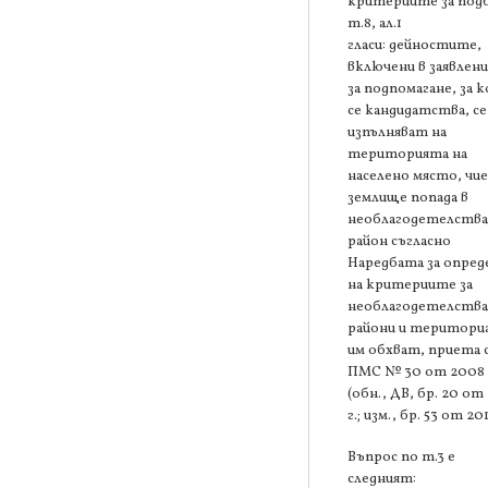
критериите за под
т.8, ал.1
гласи: дейностите,
включени в заявлен
за подпомагане, за 
се кандидатства, се
изпълняват на
територията на
населено място, чи
землище попада в
необлагодетелств
район съгласно
Наредбата за опред
на критериите за
необлагодетелств
райони и територи
им обхват, приета 
ПМС № 30 от 2008 
(обн., ДВ, бр. 20 от
г.; изм., бр. 53 от 201
Въпрос по т.3 е
следният: