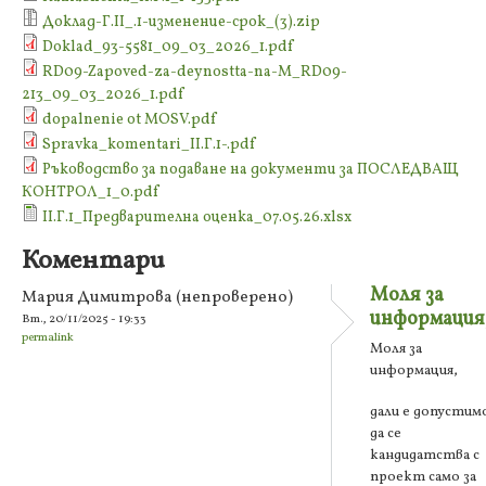
Доклад-Г.II_.1-изменение-срок_(3).zip
Doklad_93-5581_09_03_2026_1.pdf
RD09-Zapoved-za-deynostta-na-M_RD09-
213_09_03_2026_1.pdf
dopalnenie ot MOSV.pdf
Spravka_komentari_II.Г.1-.pdf
Ръководство за подаване на документи за ПОСЛЕДВАЩ
КОНТРОЛ_1_0.pdf
II.Г.1_Предварителна оценка_07.05.26.xlsx
Коментари
Моля за
Мария Димитрова (непроверено)
информация
Вт., 20/11/2025 - 19:33
permalink
Моля за
информация,
дали е допустим
да се
кандидатства с
проект само за