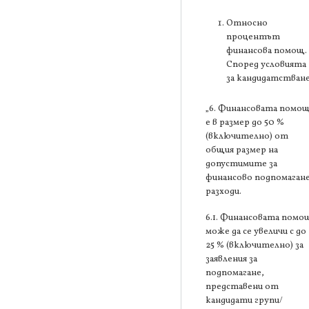
Относно
процентът
финансова помощ.
Според условията
за кандидатстване
„6. Финансовата помо
е в размер до 50 %
(включително) от
общия размер на
допустимите за
финансово подпомаган
разходи.
6.1. Финансовата помо
може да се увеличи с до
25 % (включително) за
заявления за
подпомагане,
представени от
кандидати групи/