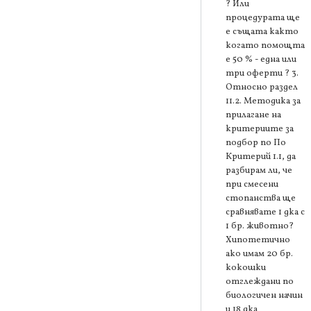
? Или
процедурата ще
е същата както
когато помощта
е 50 % - една или
три оферти ? 3.
Относно раздел
11.2. Методика за
прилагане на
критериите за
подбор по По
Критерий 1.1, да
разбирам ли, че
при смесени
стопанства ще
сравнявате 1 дка с
1 бр. животно?
Хипотетично
ако имам 20 бр.
кокошки
отглеждани по
биологичен начин
и 18 дка