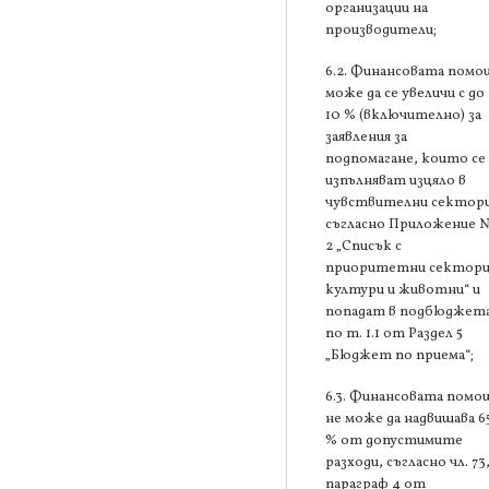
организации на
производители;
6.2. Финансовата помо
може да се увеличи с до
10 % (включително) за
заявления за
подпомагане, които се
изпълняват изцяло в
чувствителни сектори
съгласно Приложение 
2 „Списък с
приоритетни сектори
култури и животни“ и
попадат в подбюджет
по т. 1.1 от Раздел 5
„Бюджет по приема“;
6.3. Финансовата помо
не може да надвишава 6
% от допустимите
разходи, съгласно чл. 73
параграф 4 от