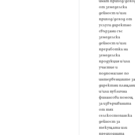
имат приход/дохо
от земеделска
дейност и/или
приход/доход от
услуги директно
свързани със
земеделска
дейност и/или
преработка на
земеделска
продукция и/или
участие и
подпомагане по
интервенциите за
директни плащани
и/или публична
финансова помощ
за извършваната
от тях
селскостопанска
дейност за
текущата или
предходната