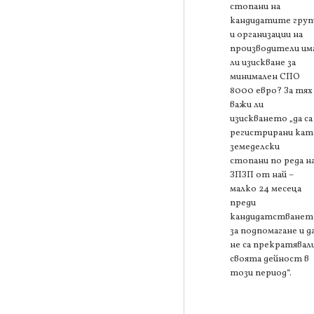
стопани на
кандидатите груп
и организации на
производители им
ли изискване за
минимален СПО
8000 евро? За тях
важи ли
изискването „да са
регистрирани кат
земеделски
стопани по реда н
ЗПЗП от най –
малко 24 месеца
преди
кандидатстванет
за подпомагане и д
не са прекратявал
своята дейност в
този период“.