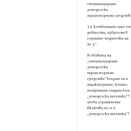
специализирани
земеделски
транспортни средства
3.5. комбинация само о
дейности, изброени в
горните подточки на
т. 3.“
В обхвата на
„специализирани
земеделски
транспортни
средства“ влизат ли и
тракторите, които
попринцип спадат към
„земеделска техника“? 
това ограничение
включва ли се и
„земеделска техника“?