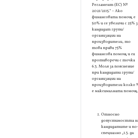
Регламент (ЕС) №
2021/2115.“ – Ако
финансовата помощ е
50% и се увеличи с 25% з
кандидат групи/
организации на
производители, то
това прави 75%
финансова помощ и си
противоречи с точка
6.3. Моля за пояснение
при кандидати групи/
организации на
производители колко 
е максималната помощ
Относно
допустимостта н
кандидатите и по
специално „1.3. да