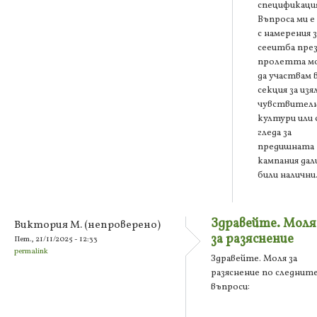
спецификация
Въпроса ми е
с намерения з
сееитба пре
пролетта м
да участвам 
секция за изя
чувствител
култури или 
гледа за
предишната
кампания дали
били налични
Здравейте. Моля
Виктория М. (непроверено)
за разяснение
Пет., 21/11/2025 - 12:33
permalink
Здравейте. Моля за
разяснение по следнит
въпроси: