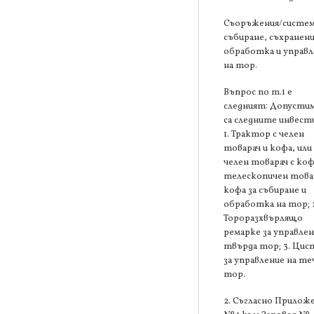
Съоръжения/систем
събиране, съхранени
обработка и управл
на тор.
Въпрос по т.1 е
следният: Допустим
са следните инвест
1. Трактор с челен
товарач и кофа, или
челен товарач с коф
телескопичен товар
кофа за събиране и
обработка на тор; 
Тороразхвърлящо
ремарке за управлен
твърда тор; 3. Цис
за управление на те
тор.
2. Съгласно Прилож