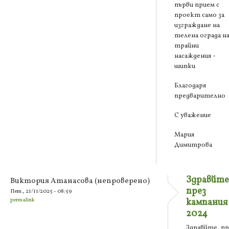
първи прием с
проект само за
изграждане на
телена ограда н
трайни
насаждения -
шипки
Благодаря
предварително
С уважение
Мария
Димитрова
Здравйте
Виктория Атанасова (непроверено)
през
Пет., 21/11/2025 - 08:59
permalink
кампания
2024
Здравйте, пр