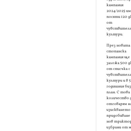
кампания
2024/2025 им
посяти 120 д
от
чувствител
култури.
През новата
стопанска
кампания ще
заложа 500 д
от списъка с
чувствител
култури и в 5
годишния биз
план. С това
количество 
отговарям н
изискването 
придобиване 
нов трактор
избрани от 