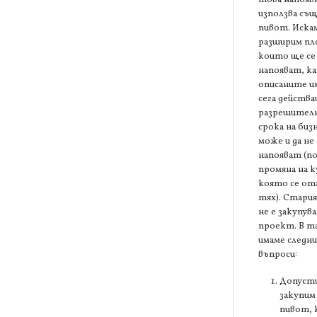
използва съ
пивот. Искам
разширим п
които ще се
напояват, к
описаните и
сега действ
разрешителн
срока на биз
може и да не 
напояват (п
промяна на 
която се от
тях). Стари
не е закупув
проект. В та
имаме следн
въпроси:
Допусти
закупим
пивот,