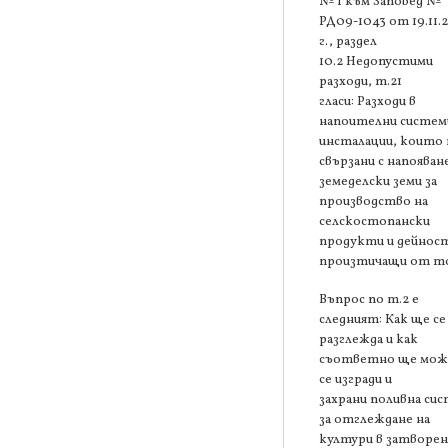
№ 1 към Заповед №
РД09-1043 от 19.11.
г., раздел
10.2 Недопустими
разходи, т.21
гласи: Разходи в
напоителни систем
инсталации, които 
свързани с напояван
земеделски земи за
производство на
селскостопански
продукти и дейнос
произтичащи от то
Въпрос по т.2 е
следният: Как ще се
разглежда и как
съответно ще мож
се изгради и
захрани поливна си
за отглеждане на
култури в затворен