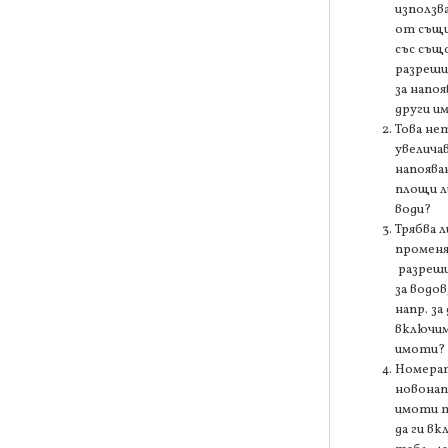
използв
от същи
със съ
разреши
за напоя
други и
Това не
увелича
напоява
площи л
води?
Трябва л
промен
разреш
за водов
напр. за 
включи
имоти?
Номерат
новона
имоти т
да ги вк