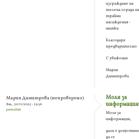
изграждане на
телена ограда н
трайни
насаждения -
шипки
Благодаря
предварително
С уважение
Мария
Димитрова
Моля за
Мария Димитрова (непроверено)
информация
Вт., 20/11/2025 - 19:36
permalink
Моля за
информация,
дали е допустим
да се