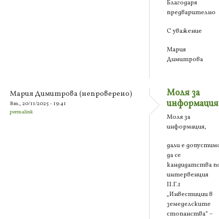
Благодаря
предварително
С уважение
Мария
Димитрова
Моля за
Мария Димитрова (непроверено)
информация
Вт., 20/11/2025 - 19:41
permalink
Моля за
информация,
дали е допустим
да се
кандидатства п
интервенция
ІІ.Г.1
„Инвестиции в
земеделските
стопанства“ –