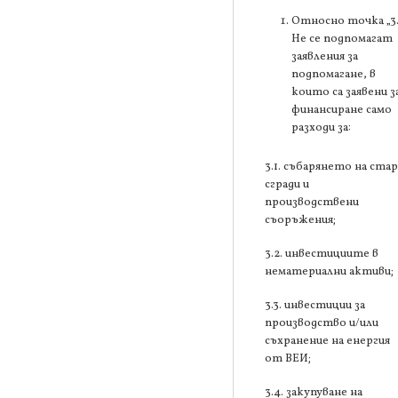
Относно точка „3
Не се подпомагат
заявления за
подпомагане, в
които са заявени з
финансиране само
разходи за:
3.1. събарянето на ста
сгради и
производствени
съоръжения;
3.2. инвестициите в
нематериални активи;
3.3. инвестиции за
производство и/или
съхранение на енергия
от ВЕИ;
3.4. закупуване на