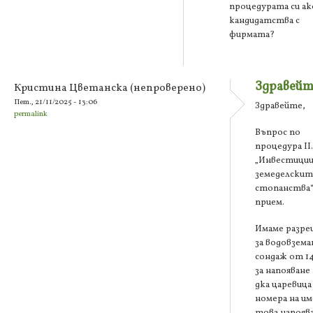
процедурата си ак
кандидатства с
фирмата?
Здравейт
Кристина Цветанска (непроверено)
Пет., 21/11/2025 - 13:06
Здравейте,
permalink
Въпрос по
процедура ІІ.
„Инвестиции
земеделскит
стопанства“
прием.
Имаме разр
за водовземан
сондаж от 14
за напояване
дка царевица
номера на и
това напоява