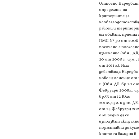
Относно Наредбата
определяне на
критериите за
необлагодетелств
райони и територи
им обхват, приета 
ПМС № 30 от 2008 г
посочено с последн
изменение (обн., ДВ,
20 от 2008 г.; изм., 
от 2011 г.). Има
действаща Наредба 
ново изменение от
г. (Обн. ДВ. бр.20 от
Февруари 2008г., из
бр.53 от 12 Юли
2011г.,изм. и доп. ДВ.
от 24 Февруари 202
е ли редно да се
използват актуалн
нормативни докум
които са валидни в