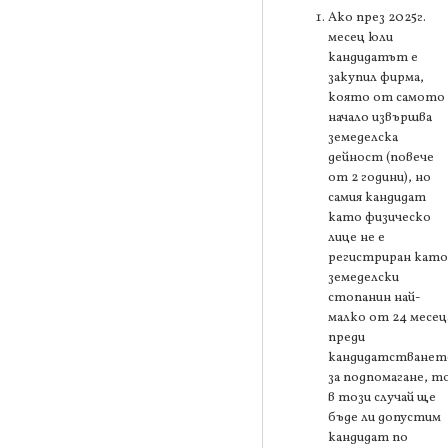
Ако през 2025г.
месец юли
кандидатът е
закупил фирма,
която от самото
начало извършва
земеделска
дейност (повече
от 2 години), но
самия кандидат
като физическо
лице не е
регистриран като
земеделски
стопанин най-
малко от 24 месец
преди
кандидатстванет
за подпомагане, т
в този случай ще
бъде ли допустим
кандидат по