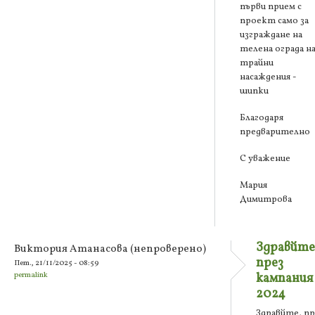
първи прием с
проект само за
изграждане на
телена ограда н
трайни
насаждения -
шипки
Благодаря
предварително
С уважение
Мария
Димитрова
Здравйте
Виктория Атанасова (непроверено)
през
Пет., 21/11/2025 - 08:59
permalink
кампания
2024
Здравйте, пр