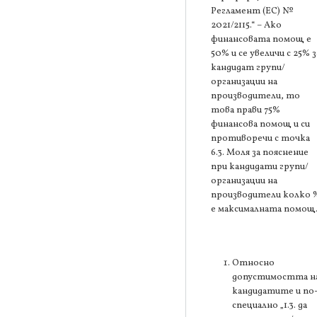
Регламент (ЕС) №
2021/2115.“ – Ако
финансовата помощ е
50% и се увеличи с 25% з
кандидат групи/
организации на
производители, то
това прави 75%
финансова помощ и си
противоречи с точка
6.3. Моля за пояснение
при кандидати групи/
организации на
производители колко 
е максималната помощ
Относно
допустимостта н
кандидатите и по
специално „1.3. да