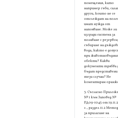
помещения, като
например гъби, сала
други, които не се
отглеждат на поле
имат нужда от
напояване. Може ли 
изгради система за
поливане с резервоа
събиране на дъждов
вода, както е допу
при животновъдни
обекти? Какви
документи трябва 
бъдат представени
тези случаи? Не
коментирам оранже
3. Съгласно Прилож
№ 1 към Заповед №
РД09-1043 от 19.11.
г., раздел 11.2 Мето
за прилагане на