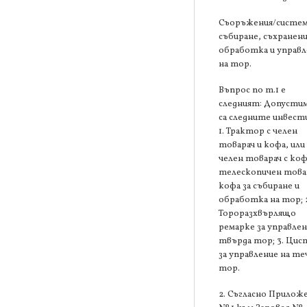
Съоръжения/систем
събиране, съхранени
обработка и управл
на тор.
Въпрос по т.1 е
следният: Допустим
са следните инвест
1. Трактор с челен
товарач и кофа, или
челен товарач с коф
телескопичен товар
кофа за събиране и
обработка на тор; 
Тороразхвърлящо
ремарке за управлен
твърда тор; 3. Цис
за управление на те
тор.
2. Съгласно Прилож