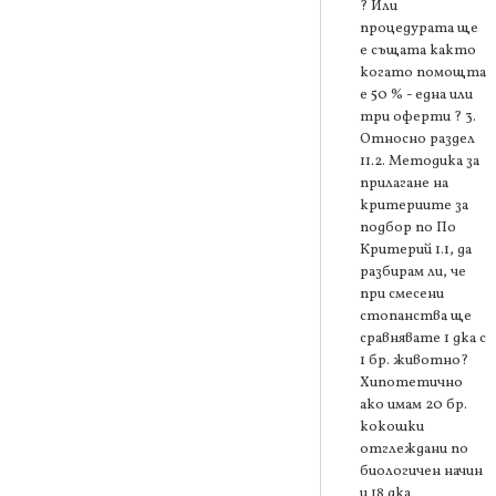
? Или
процедурата ще
е същата както
когато помощта
е 50 % - една или
три оферти ? 3.
Относно раздел
11.2. Методика за
прилагане на
критериите за
подбор по По
Критерий 1.1, да
разбирам ли, че
при смесени
стопанства ще
сравнявате 1 дка с
1 бр. животно?
Хипотетично
ако имам 20 бр.
кокошки
отглеждани по
биологичен начин
и 18 дка