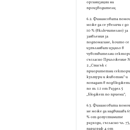
организации на
производители;
6.2. Финансовата помо
може да се увеличи с до
10 % (включително) за
заявления за
подпомагане, които се
изпълняват изцяло в
чувствителни сектори
съгласно Приложение 
2 „Списък с
приоритетни сектори
култури и животни“ и
попадат в подбюджет
по т. 1.1 от Раздел 5
„Бюджет по приема“;
6.3. Финансовата помо
не може да надвишава 6
% от допустимите
разходи, съгласно чл. 73
параграф 4 от