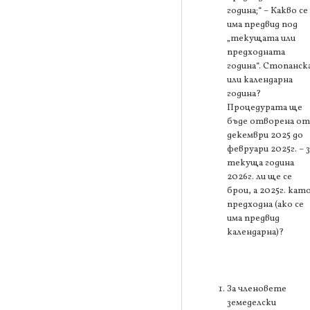
година;“ – Какво се
има предвид под
„текущата или
предходната
година“. Стопанск
или календарна
година?
Процедурата ще
бъде отворена от
декември 2025 до
февруари 2025г. – з
текуща година
2026г. ли ще се
брои, а 2025г. кат
предходна (ако се
има предвид
календарна)?
За членовете
земеделски