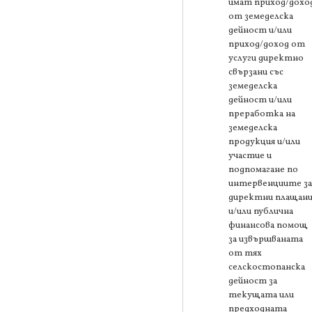
имат приход/дохо
от земеделска
дейност и/или
приход/доход от
услуги директно
свързани със
земеделска
дейност и/или
преработка на
земеделска
продукция и/или
участие и
подпомагане по
интервенциите за
директни плащани
и/или публична
финансова помощ
за извършваната
от тях
селскостопанска
дейност за
текущата или
предходната