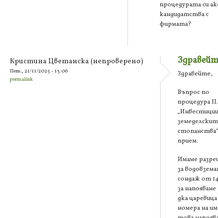
процедурата си ак
кандидатства с
фирмата?
Здравейт
Кристина Цветанска (непроверено)
Пет., 21/11/2025 - 13:06
Здравейте,
permalink
Въпрос по
процедура ІІ.
„Инвестиции
земеделскит
стопанства“
прием.
Имаме разр
за водовземан
сондаж от 14
за напояване
дка царевица
номера на и
това напоява