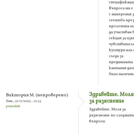
спецификация
Въпроса ми е
с намерения з
сееитба пре
пролетта м
да участвам 
секция за изя
чувствител
култури или 
гледа за
предишната
кампания дали
били налични
Здравейте. Моля
Виктория М. (непроверено)
за разяснение
Пет., 21/11/2025 - 12:33
permalink
Здравейте. Моля за
разяснение по следнит
въпроси: