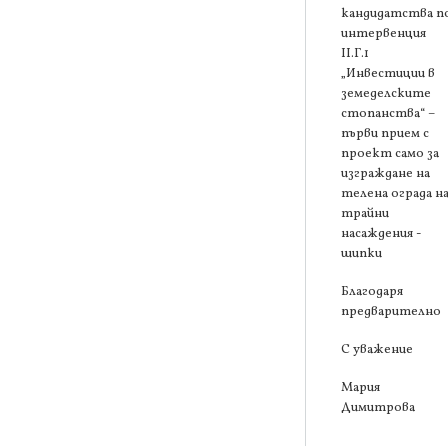
кандидатства п
интервенция
ІІ.Г.1
„Инвестиции в
земеделските
стопанства“ –
първи прием с
проект само за
изграждане на
телена ограда н
трайни
насаждения -
шипки
Благодаря
предварително
С уважение
Мария
Димитрова