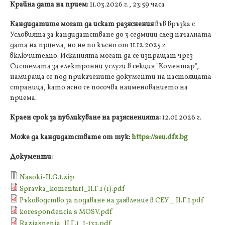
Крайна дата на прием:
11.03.2026 г., 23:59 часа
Кандидатите могат да искат разяснения
във връзка с
Условията за кандидатстване до 3 седмици след началната
дата на приема, но не по късно от 11.12.2025 г.
включително. Исканията могат да се изпращат чрез
Системата за електронни услуги в секция "Коментар",
намираща се под прикачените документи на настоящата
страница, като ясно се посочва наименованието на
приема.
Краен срок за публикуване на разясненията:
12.01.2026 г.
Може да кандидатствате от тук:
https://seu.dfz.bg
Документи:
Nasoki-ІІ.G.1.zip
Spravka_komentari_II.Г.1 (1).pdf
Ръководство за подаване на заявление в СЕУ _ II.Г.1.pdf
korespondencia s MOSV.pdf
Raziasnenia_ІІ.Г.1_1-133.pdf