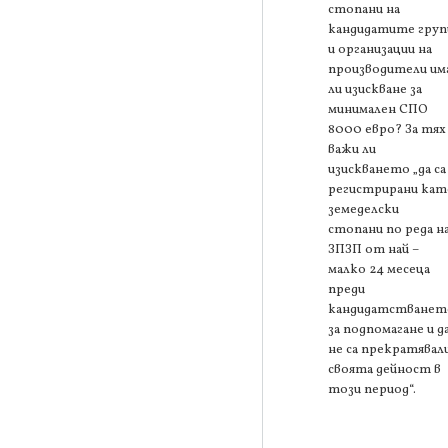
стопани на
кандидатите груп
и организации на
производители им
ли изискване за
минимален СПО
8000 евро? За тях
важи ли
изискването „да са
регистрирани кат
земеделски
стопани по реда н
ЗПЗП от най –
малко 24 месеца
преди
кандидатстванет
за подпомагане и д
не са прекратявал
своята дейност в
този период“.