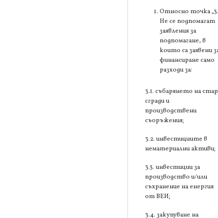
Относно точка „3
Не се подпомагат
заявления за
подпомагане, в
които са заявени з
финансиране само
разходи за:
3.1. събарянето на ста
сгради и
производствени
съоръжения;
3.2. инвестициите в
нематериални активи;
3.3. инвестиции за
производство и/или
съхранение на енергия
от ВЕИ;
3.4. закупуване на