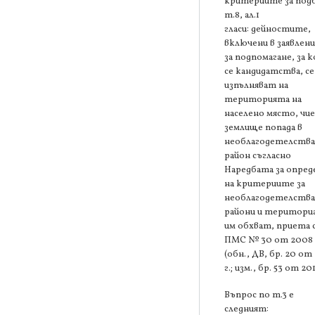
критериите за под
т.8, ал.1
гласи: дейностите,
включени в заявлен
за подпомагане, за 
се кандидатства, се
изпълняват на
територията на
населено място, чи
землище попада в
необлагодетелств
район съгласно
Наредбата за опред
на критериите за
необлагодетелств
райони и територи
им обхват, приета 
ПМС № 30 от 2008 
(обн., ДВ, бр. 20 от
г.; изм., бр. 53 от 201
Въпрос по т.3 е
следният: