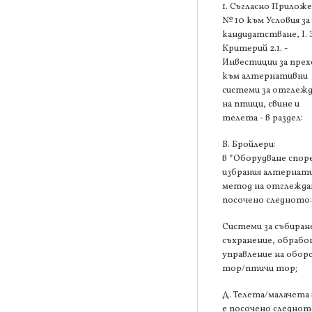
1. Съгласно Прилож
№ 10 към Условия за
кандидатстване, І. 
Критерий 2.1. -
Инвестиции за прех
към алтернативни
системи за отглеж
на птици, свине и
телета - в раздел:
В. Бройлери:
в *Оборудване спор
избрания алтернат
метод на отглеждан
посочено следното
Системи за събиран
съхранение, обрабо
управление на обор
тор/птичи тор;
Д. Телета/малачета 
е посочено следнот