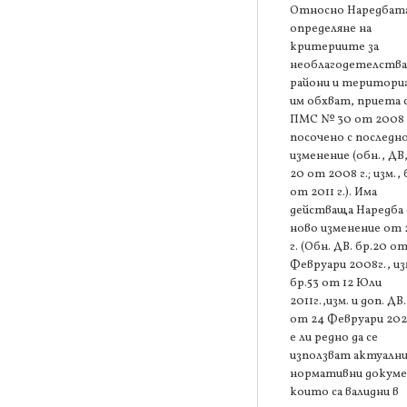
Относно Наредбата
определяне на
критериите за
необлагодетелств
райони и територи
им обхват, приета 
ПМС № 30 от 2008 г
посочено с последн
изменение (обн., ДВ,
20 от 2008 г.; изм., 
от 2011 г.). Има
действаща Наредба 
ново изменение от
г. (Обн. ДВ. бр.20 от
Февруари 2008г., из
бр.53 от 12 Юли
2011г.,изм. и доп. ДВ.
от 24 Февруари 202
е ли редно да се
използват актуалн
нормативни докум
които са валидни в