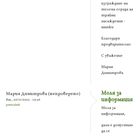
изграждане на
телена ограда н
трайни
насаждения -
шипки
Благодаря
предварително
С уважение
Мария
Димитрова
Моля за
Мария Димитрова (непроверено)
информация
Вт., 20/11/2025 - 19:36
permalink
Моля за
информация,
дали е допустим
да се