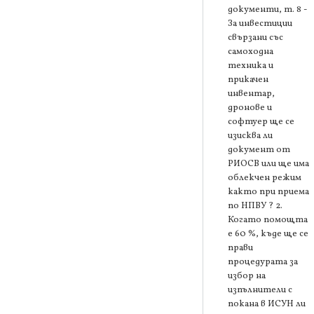
документи, т. 8 -
За инвестиции
свързани със
самоходна
техника и
прикачен
инвентар,
дронове и
софтуер ще се
изисква ли
документ от
РИОСВ или ще има
облекчен режим
както при приема
по НПВУ ? 2.
Когато помощта
е 60 %, къде ще се
прави
процедурата за
избор на
изпълнители с
покана в ИСУН ли