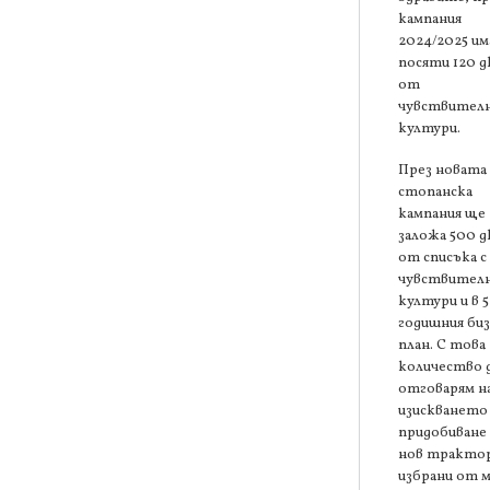
кампания
2024/2025 им
посяти 120 д
от
чувствител
култури.
През новата
стопанска
кампания ще
заложа 500 д
от списъка с
чувствител
култури и в 5
годишния биз
план. С това
количество 
отговарям н
изискването 
придобиване 
нов трактор
избрани от 