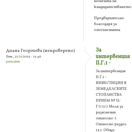
момента на
кандидатстването
Предварително
благодаря за
оточненията
За
Диана Георгиева (непроверено)
интервенция
Пет., 21/11/2025 - 15:46
permalink
II.Г.1 -
За интервенция
II.Г.1 -
ИНВЕСТИЦИИ В
ЗЕМЕДЕЛСКИТЕ
СТОПАНСТВА
ПРИЕМ № II/
Г/1/0/1 Моля за
разяснение
относно: 1.
Относно раздел
12.1. Общи