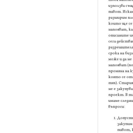
използва съ
пивот. Искам
разширим п
които ще се
напояват, к
описаните и
сега действ
разрешителн
срока на биз
може и да не 
напояват (п
промяна на 
която се от
тях). Стари
не е закупув
проект. В та
имаме следн
въпроси:
Допусти
закупим
пивот,