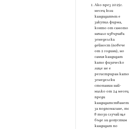
Ако през 2025г.
месец юли
кандидатът е
закупил фирма,
която от самото
начало извършва
земеделска
дейност (повече
от 2 години), но
самия кандидат
като физическо
лице не е
регистриран като
земеделски
стопанин най-
малко от 24 месец
преди
кандидатстванет
за подпомагане, т
в този случай ще
бъде ли допустим
кандидат по