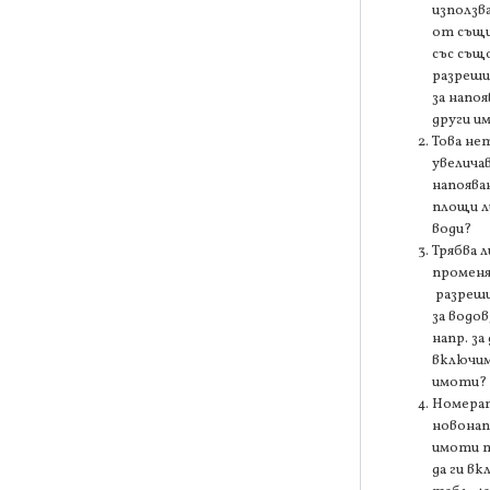
използв
от същи
със съ
разреши
за напоя
други и
Това не
увелича
напоява
площи л
води?
Трябва л
промен
разреш
за водов
напр. за 
включи
имоти?
Номерат
новона
имоти т
да ги вк