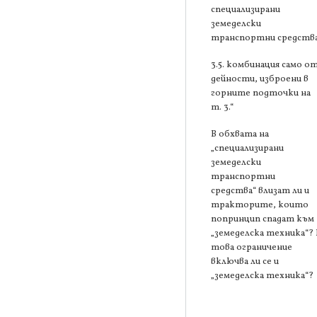
специализирани
земеделски
транспортни средства
3.5. комбинация само о
дейности, изброени в
горните подточки на
т. 3.“
В обхвата на
„специализирани
земеделски
транспортни
средства“ влизат ли и
тракторите, които
попринцип спадат към
„земеделска техника“? 
това ограничение
включва ли се и
„земеделска техника“?