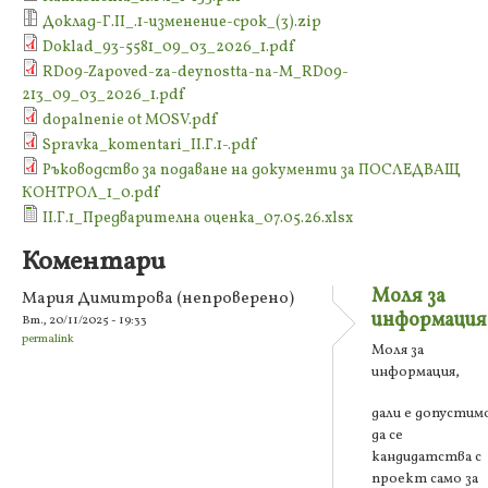
Доклад-Г.II_.1-изменение-срок_(3).zip
Doklad_93-5581_09_03_2026_1.pdf
RD09-Zapoved-za-deynostta-na-M_RD09-
213_09_03_2026_1.pdf
dopalnenie ot MOSV.pdf
Spravka_komentari_II.Г.1-.pdf
Ръководство за подаване на документи за ПОСЛЕДВАЩ
КОНТРОЛ_1_0.pdf
II.Г.1_Предварителна оценка_07.05.26.xlsx
Коментари
Моля за
Мария Димитрова (непроверено)
информация
Вт., 20/11/2025 - 19:33
permalink
Моля за
информация,
дали е допустим
да се
кандидатства с
проект само за