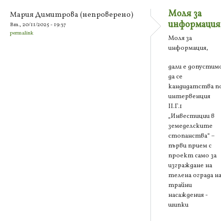
Моля за
Мария Димитрова (непроверено)
информация
Вт., 20/11/2025 - 19:37
permalink
Моля за
информация,
дали е допустим
да се
кандидатства п
интервенция
ІІ.Г.1
„Инвестиции в
земеделските
стопанства“ –
първи прием с
проект само за
изграждане на
телена ограда н
трайни
насаждения -
шипки