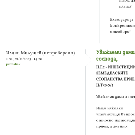
табл. 4а
плана?
Благодаря за
конкретни
отговори!
Уважаеми дами
Илиян Милушев (непроверено)
господа,
Пет., 21/11/2025 - 14:26
permalink
II.Г.1 - ИНВЕСТИЦИ
ЗЕМЕДЕЛСКИТЕ
СТОПАНСТВА ПРИ
II/Г/1/0/1
Уважаеми дами и гос
Имам няколко
уточняващи въпрос
относно настоящи
прием, а именно: