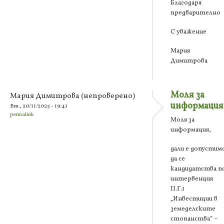
Благодаря
предварително
С уважение
Мария
Димитрова
Моля за
Мария Димитрова (непроверено)
информация
Вт., 20/11/2025 - 19:41
permalink
Моля за
информация,
дали е допустим
да се
кандидатства п
интервенция
ІІ.Г.1
„Инвестиции в
земеделските
стопанства“ –