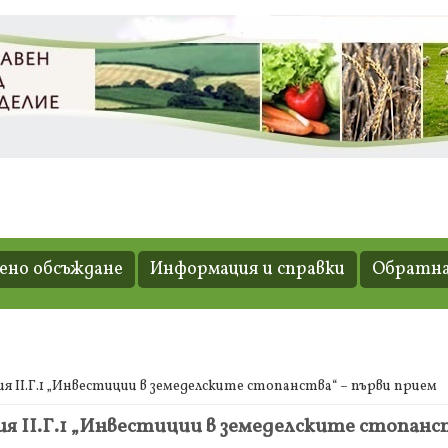
но обсъждане
Информация и справки
Обратна
 ІІ.Г.1 „Инвестиции в земеделските стопанства“ – първи прием
 ІІ.Г.1 „Инвестиции в земеделските стопанст