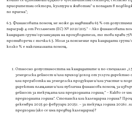
които се изпълняват изцяло в чувствителни сектори, съгласно П
приоритетни сектори, култури и животни“ и попадат в подбюдже
по приема“;
6.3. Финансовата помощ не може да надвишава 65 % от допустимите
параграф 4 от Регламент (ЕС) № 2021/2115.“ – Ако финансовата пом
кандидат групи/организации на производители, то това прави 75
противоречи с точка 6.3. Моля за пояснение при кандидати групи
колко % е максималната помощ.
Относно допустимостта на кандидатите и по-специално „1.3
земеделска дейност и/или приход/доход от услуги директно с
или преработка на земеделска продукция и/или участие и по
директни плащания и/или публична финансова помощ за извъ
дейност за текущата или предходната година;“ – Какво се и
предходната година“. Стопанска или календарна година? Пр
декември 2025 до февруари 2025г. – за текуща година 2026г. ли
предходна (ако се има предвид календарна)?