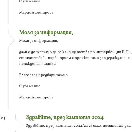
С уважение
Мария Димитрова
Моля за информация,
Моля за информация,
дали е допустимо да се кандидатства по интервенция ІІ.Г.
стопанства“ – първи прием с проект само за изграждане на
насаждения - шипки
Благодаря предварително
С уважение
Мария Димитрова
Здравйте, през кампания 2024
о)
Здравйте, през кампания 2024/2025 имах посяти 120 дк