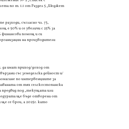
риложение № 2 „Списък с
та по т. 1.1 от Раздел 5 „Бюджет
 разходи, съгласно чл. 73,
ощ е 50% и се увеличи с 25% за
% финансова помощ и си
/организации на производители
. да имат приход/доход от
вързани със земеделска дейност и/
дпомагане по интервенциите за
ршваната от тях селскостопанска
ма предвид под „текущата или
оцедурата ще бъде отворена от
 ще се брои, а 2025г. като