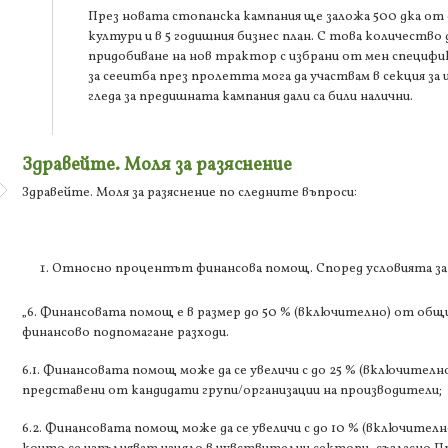
През новата стопанска кампания ще заложа 500 дка от
култури и в 5 годишния бизнес план. С това количество
придобиване на нов трактор с избрани от мен специфика
за сееитба през пролетта мога да участвам в секция за
гледа за предишната кампания дали са били налични.
Здравейте. Моля за разяснение
Здравейте. Моля за разяснение по следните въпроси:
Относно процентът финансова помощ. Според условията за
„6. Финансовата помощ е в размер до 50 % (включително) от общ
финансово подпомагане разходи.
6.1. Финансовата помощ може да се увеличи с до 25 % (включително)
представени от кандидати групи/организации на производители;
6.2. Финансовата помощ може да се увеличи с до 10 % (включително