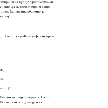
ганизации на производители има ли
ването „да са регистрирани като
а преди кандидатстването за
ериод“.
, в които са заявени за финансиране
ЕИ;
ва;
 т. 3.“
“ влизат ли и тракторите, които
ключва ли се и „земеделска