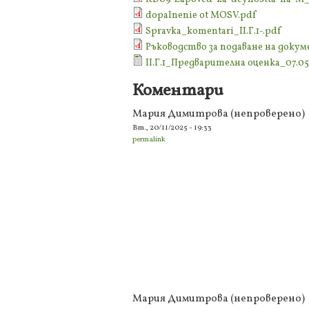
dopalnenie ot MOSV.pdf
Spravka_komentari_II.Г.1-.pdf
Ръководство за подаване на док
II.Г.1_Предварителна оценка_07.05.
Коментари
Мария Димитрова (непроверено)
Вт., 20/11/2025 - 19:33
permalink
Мария Димитрова (непроверено)