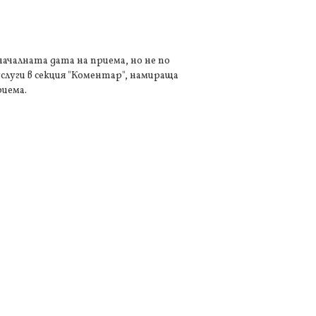
 началната дата на приема, но не по
слуги в секция "Коментар", намираща
риема.