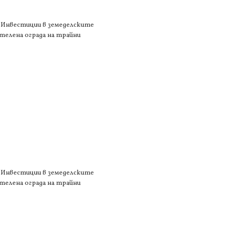
1 „Инвестиции в земеделските
 телена ограда на трайни
1 „Инвестиции в земеделските
 телена ограда на трайни