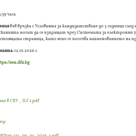
3:59 часа
ения
във връзка с Условията за кандидатстване до 3 седмици след
 Исканията могат да се изпращат чрез Системата за електронни у
стоящата страница, като ясно се посочва наименованието на п
енията:
12.01.2026 г.
tps://seu.dfz.bg
е в СЕУ _ II.Г.1.pdf
zip
_RD09-213_09_03_2026_1.pdf