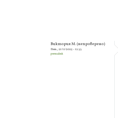
Виктория М. (непроверено)
Пет., 21/11/2025 - 12:33
permalink