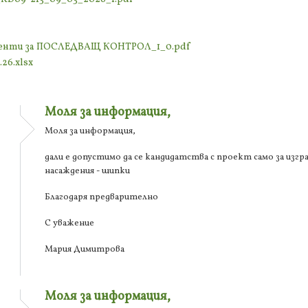
ументи за ПОСЛЕДВАЩ КОНТРОЛ_1_0.pdf
26.xlsx
Моля за информация,
Моля за информация,
дали е допустимо да се кандидатства с проект само за изгр
насаждения - шипки
Благодаря предварително
С уважение
Мария Димитрова
Моля за информация,