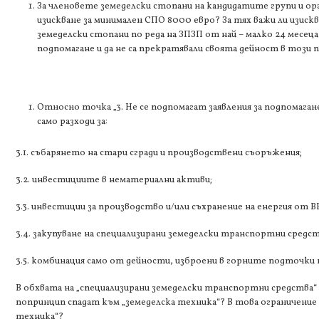
За членовете земеделски стопани на кандидатите групи и ор
изискване за минимален СПО 8000 евро? За тях важи ли изиск
земеделски стопани по реда на ЗПЗП от най – малко 24 месец
подпомагане и да не са прекратявали своята дейност в този п
Относно точка „3. Не се подпомагат заявления за подпомагане
само разходи за:
3.1. събарянето на стари сгради и производствени съоръжения;
3.2. инвестициите в нематериални активи;
3.3. инвестиции за производство и/или съхранение на енергия от В
3.4. закупуване на специализирани земеделски транспортни средст
3.5. комбинация само от дейности, изброени в горните подточки на
В обхвата на „специализирани земеделски транспортни средства
попринцип спадат към „земеделска техника“? В това ограничение в
техника“?