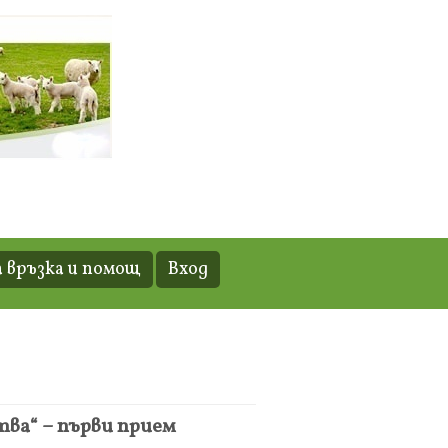
 връзка и помощ
Вход
ва“ – първи прием