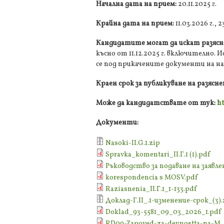
Начална дата на прием:
20.11.2025 г.
Крайна дата на прием:
11.03.2026 г., 2
Кандидатите могат да искат разясн
късно от 11.12.2025 г. включително.
се под прикачените документи на на
Краен срок за публикуване на разясн
Може да кандидатствате от тук:
ht
Документи:
Nasoki-ІІ.G.1.zip
Spravka_komentari_II.Г.1 (1).pdf
Ръководство за подаване на заявлени
korespondencia s MOSV.pdf
Raziasnenia_ІІ.Г.1_1-133.pdf
Доклад-Г.II_.1-изменение-срок_(3).
Doklad_93-5581_09_03_2026_1.pdf
RD09-Zapoved-za-deynostta-na-M