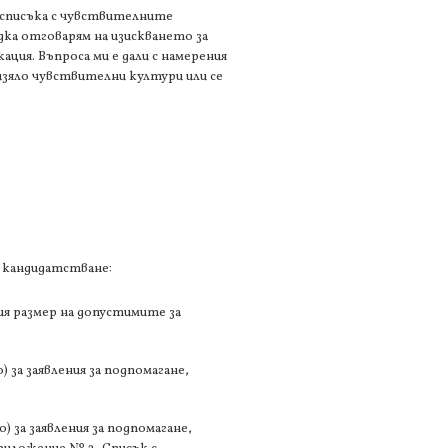
 списъка с чувствителните
 дка отговарям на изискването за
ция. Въпроса ми е дали с намерения
 изяло чувствителни култури или се
 кандидатстване:
ия размер на допустимите за
 за заявления за подпомагане,
) за заявления за подпомагане,