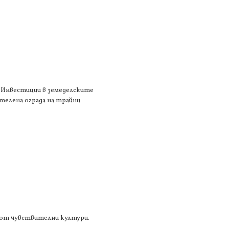
1 „Инвестиции в земеделските
 телена ограда на трайни
а от чувствителни култури.