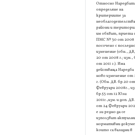
Относно Наредбата
определяне на
критериите за
необлагодетелств
райони и територи
им обхват, приета 
ПМС № 30 от 2008 г
посочено с последн
изменение (обн., ДВ,
20 от 2008 г.; изм., 
от 2011 г.). Има
действаща Наредба 
ново изменение от
г. (Обн. ДВ. бр.20 от
Февруари 2008г., из
бр.53 от 12 Юли
2011г.,изм. и доп. ДВ.
от 24 Февруари 202
е ли редно да се
използват актуалн
нормативни докум
които са валидни в