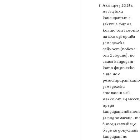
Ако през 2025г.
месец юли
кандидатът е
закупил фирма,
която от самото
начало извършва
земеделска
дейност (повече
от 2 години), но
самия кандидат
като физическо
лице не е
регистриран като
земеделски
стопанин най-
малко от 24 месец
преди
кандидатстванет
за подпомагане, т
в този случай ще
бъде ли допустим
кандидат по