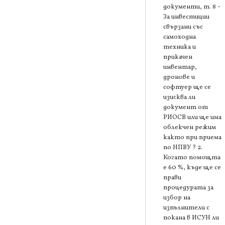
документи, т. 8 -
За инвестиции
свързани със
самоходна
техника и
прикачен
инвентар,
дронове и
софтуер ще се
изисква ли
документ от
РИОСВ или ще има
облекчен режим
както при приема
по НПВУ ? 2.
Когато помощта
е 60 %, къде ще се
прави
процедурата за
избор на
изпълнители с
покана в ИСУН ли