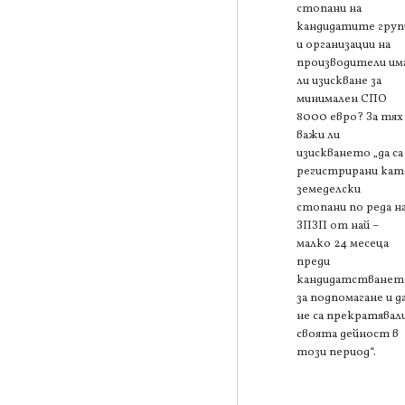
стопани на
кандидатите груп
и организации на
производители им
ли изискване за
минимален СПО
8000 евро? За тях
важи ли
изискването „да са
регистрирани кат
земеделски
стопани по реда н
ЗПЗП от най –
малко 24 месеца
преди
кандидатстванет
за подпомагане и д
не са прекратявал
своята дейност в
този период“.