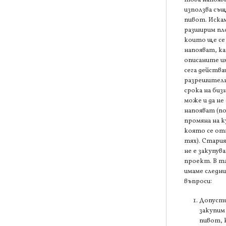
използва съ
пивот. Искам
разширим п
които ще се
напояват, к
описаните и
сега действ
разрешителн
срока на биз
може и да не 
напояват (п
промяна на 
която се от
тях). Стари
не е закупув
проект. В та
имаме следн
въпроси:
Допусти
закупим
пивот,