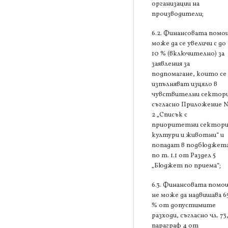
организации на
производители;
6.2. Финансовата помо
може да се увеличи с до
10 % (включително) за
заявления за
подпомагане, които се
изпълняват изцяло в
чувствителни сектори
съгласно Приложение 
2 „Списък с
приоритетни сектори
култури и животни“ и
попадат в подбюджет
по т. 1.1 от Раздел 5
„Бюджет по приема“;
6.3. Финансовата помо
не може да надвишава 6
% от допустимите
разходи, съгласно чл. 73
параграф 4 от