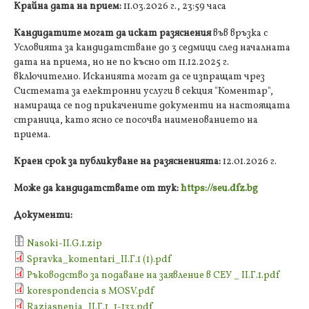
Крайна дата на прием:
11.03.2026 г., 23:59 часа
Кандидатите могат да искат разяснения
във връзка с
Условията за кандидатстване до 3 седмици след началната
дата на приема, но не по късно от 11.12.2025 г.
включително. Исканията могат да се изпращат чрез
Системата за електронни услуги в секция "Коментар",
намираща се под прикачените документи на настоящата
страница, като ясно се посочва наименованието на
приема.
Краен срок за публикуване на разясненията:
12.01.2026 г.
Може да кандидатствате от тук:
https://seu.dfz.bg
Документи:
Nasoki-ІІ.G.1.zip
Spravka_komentari_II.Г.1 (1).pdf
Ръководство за подаване на заявление в СЕУ _ II.Г.1.pdf
korespondencia s MOSV.pdf
Raziasnenia_ІІ.Г.1_1-133.pdf