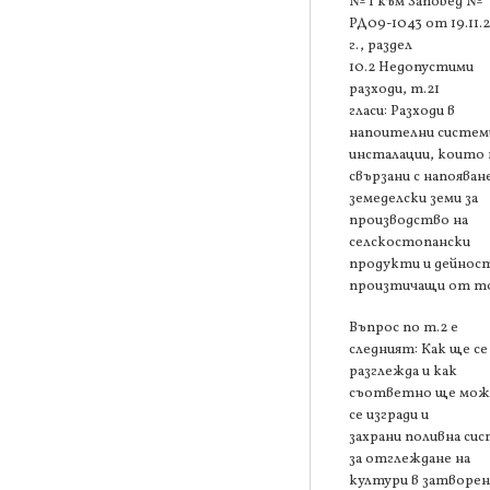
№ 1 към Заповед №
РД09-1043 от 19.11.
г., раздел
10.2 Недопустими
разходи, т.21
гласи: Разходи в
напоителни систем
инсталации, които 
свързани с напояван
земеделски земи за
производство на
селскостопански
продукти и дейнос
произтичащи от то
Въпрос по т.2 е
следният: Как ще се
разглежда и как
съответно ще мож
се изгради и
захрани поливна си
за отглеждане на
култури в затворен