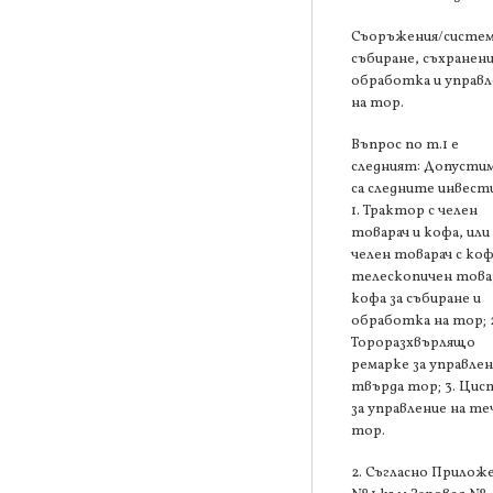
Съоръжения/систем
събиране, съхранени
обработка и управл
на тор.
Въпрос по т.1 е
следният: Допустим
са следните инвест
1. Трактор с челен
товарач и кофа, или
челен товарач с коф
телескопичен товар
кофа за събиране и
обработка на тор; 
Тороразхвърлящо
ремарке за управлен
твърда тор; 3. Цис
за управление на те
тор.
2. Съгласно Прилож