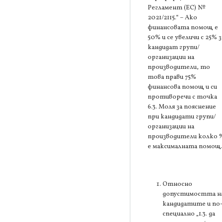
Регламент (ЕС) №
2021/2115.“ – Ако
финансовата помощ е
50% и се увеличи с 25% з
кандидат групи/
организации на
производители, то
това прави 75%
финансова помощ и си
противоречи с точка
6.3. Моля за пояснение
при кандидати групи/
организации на
производители колко 
е максималната помощ
Относно
допустимостта н
кандидатите и по
специално „1.3. да