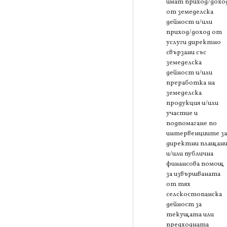
имат приход/дохо
от земеделска
дейност и/или
приход/доход от
услуги директно
свързани със
земеделска
дейност и/или
преработка на
земеделска
продукция и/или
участие и
подпомагане по
интервенциите за
директни плащани
и/или публична
финансова помощ
за извършваната
от тях
селскостопанска
дейност за
текущата или
предходната