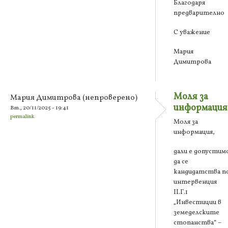
Благодаря
предварително
С уважение
Мария
Димитрова
Моля за
Мария Димитрова (непроверено)
информация
Вт., 20/11/2025 - 19:41
permalink
Моля за
информация,
дали е допустим
да се
кандидатства п
интервенция
ІІ.Г.1
„Инвестиции в
земеделските
стопанства“ –