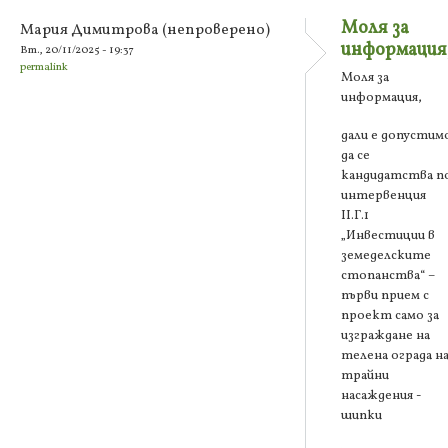
Моля за
Мария Димитрова (непроверено)
информация
Вт., 20/11/2025 - 19:37
permalink
Моля за
информация,
дали е допустим
да се
кандидатства п
интервенция
ІІ.Г.1
„Инвестиции в
земеделските
стопанства“ –
първи прием с
проект само за
изграждане на
телена ограда н
трайни
насаждения -
шипки