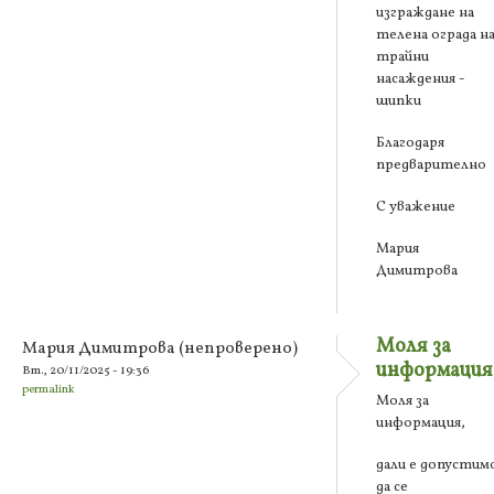
изграждане на
телена ограда н
трайни
насаждения -
шипки
Благодаря
предварително
С уважение
Мария
Димитрова
Моля за
Мария Димитрова (непроверено)
информация
Вт., 20/11/2025 - 19:36
permalink
Моля за
информация,
дали е допустим
да се