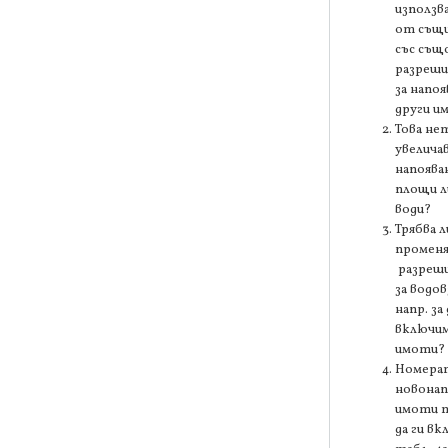
използв
от същи
със съ
разреши
за напоя
други и
Това не
увелича
напоява
площи л
води?
Трябва л
промен
разреш
за водов
напр. за 
включи
имоти?
Номерат
новона
имоти т
да ги вк