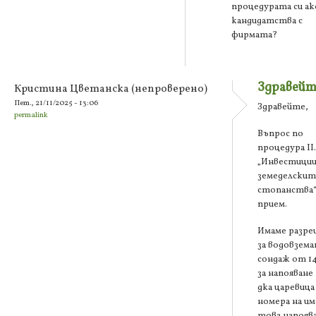
процедурата си ак
кандидатства с
фирмата?
Здравейт
Кристина Цветанска (непроверено)
Пет., 21/11/2025 - 13:06
Здравейте,
permalink
Въпрос по
процедура ІІ.
„Инвестиции
земеделскит
стопанства“
прием.
Имаме разр
за водовземан
сондаж от 14
за напояване
дка царевица
номера на и
това напоява