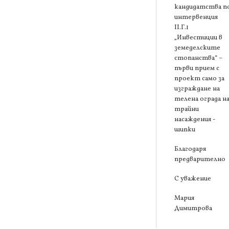
кандидатства п
интервенция
ІІ.Г.1
„Инвестиции в
земеделските
стопанства“ –
първи прием с
проект само за
изграждане на
телена ограда н
трайни
насаждения -
шипки
Благодаря
предварително
С уважение
Мария
Димитрова