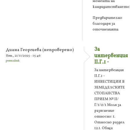
момента на
кандидатстването
Предварително
благодаря за
оточненията
За
Диана Георгиева (непроверено)
интервенция
Пет., 21/11/2025 - 15:46
permalink
II.Г.1 -
За интервенция
II.Г.1 -
ИНВЕСТИЦИИ В
ЗЕМЕДЕЛСКИТЕ
СТОПАНСТВА
ПРИЕМ № II/
Г/1/0/1 Моля за
разяснение
относно: 1.
Относно раздел
12.1. Общи