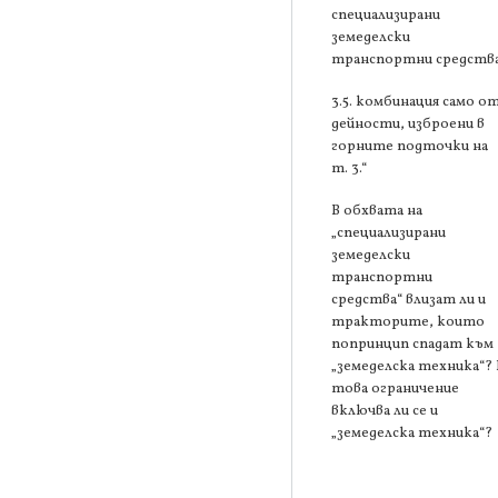
специализирани
земеделски
транспортни средства
3.5. комбинация само о
дейности, изброени в
горните подточки на
т. 3.“
В обхвата на
„специализирани
земеделски
транспортни
средства“ влизат ли и
тракторите, които
попринцип спадат към
„земеделска техника“? 
това ограничение
включва ли се и
„земеделска техника“?