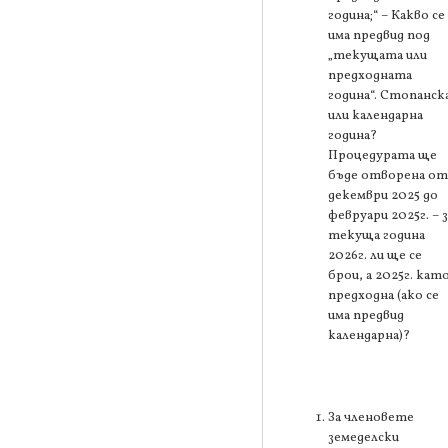
година;“ – Какво се
има предвид под
„текущата или
предходната
година“. Стопанск
или календарна
година?
Процедурата ще
бъде отворена от
декември 2025 до
февруари 2025г. – з
текуща година
2026г. ли ще се
брои, а 2025г. кат
предходна (ако се
има предвид
календарна)?
За членовете
земеделски