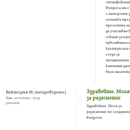
спецификация
Въпроса ми е
с намерения з
сееитба пре
пролетта м
да участвам 
секция за изя
чувствител
култури или 
гледа за
предишната
кампания дали
били налични
Здравейте. Моля
Виктория М. (непроверено)
за разяснение
Пет., 21/11/2025 - 12:33
permalink
Здравейте. Моля за
разяснение по следнит
въпроси: