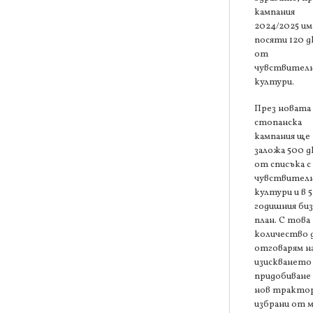
кампания
2024/2025 им
посяти 120 д
от
чувствител
култури.
През новата
стопанска
кампания ще
заложа 500 д
от списъка с
чувствител
култури и в 5
годишния биз
план. С това
количество 
отговарям н
изискването 
придобиване 
нов трактор
избрани от 