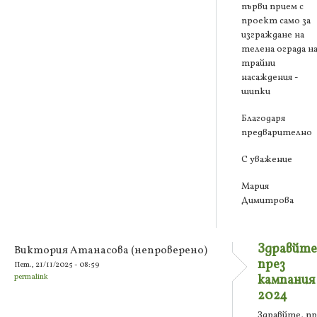
първи прием с
проект само за
изграждане на
телена ограда н
трайни
насаждения -
шипки
Благодаря
предварително
С уважение
Мария
Димитрова
Здравйте
Виктория Атанасова (непроверено)
през
Пет., 21/11/2025 - 08:59
permalink
кампания
2024
Здравйте, пр