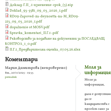
Доклад-Г.II_.1-изменение-срок_(3).zip
Doklad_93-5581_09_03_2026_1.pdf
RD09-Zapoved-za-deynostta-na-M_RD09-
213_09_03_2026_1.pdf
dopalnenie ot MOSV.pdf
Spravka_komentari_II.Г.1-.pdf
Ръководство за подаване на документи за ПОСЛЕДВАЩ
КОНТРОЛ_1_0.pdf
II.Г.1_Предварителна оценка_07.05.26.xlsx
Коментари
Моля за
Мария Димитрова (непроверено)
информация
Вт., 20/11/2025 - 19:33
permalink
Моля за
информация,
дали е допустим
да се
кандидатства с
проект само за