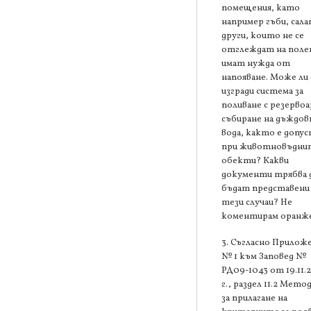
помещения, като
например гъби, сала
други, които не се
отглеждат на поле
имат нужда от
напояване. Може ли 
изгради система за
поливане с резервоа
събиране на дъждов
вода, както е допу
при животновъдни
обекти? Какви
документи трябва 
бъдат представени
тези случаи? Не
коментирам оранже
3. Съгласно Прилож
№ 1 към Заповед №
РД09-1043 от 19.11.
г., раздел 11.2 Мето
за прилагане на