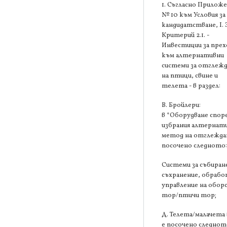
1. Съгласно Прилож
№ 10 към Условия за
кандидатстване, І. 
Критерий 2.1. -
Инвестиции за прех
към алтернативни
системи за отглеж
на птици, свине и
телета - в раздел:
В. Бройлери:
в *Оборудване спор
избрания алтернат
метод на отглеждан
посочено следното
Системи за събиран
съхранение, обрабо
управление на обор
тор/птичи тор;
Д. Телета/малачета 
е посочено следнот