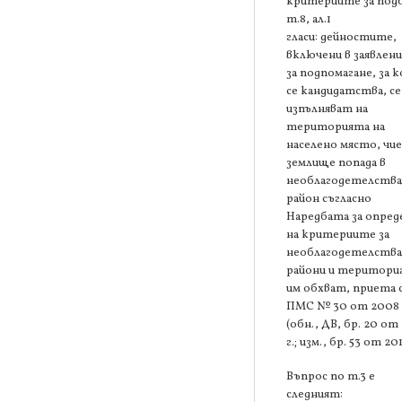
критериите за под
т.8, ал.1
гласи: дейностите,
включени в заявлен
за подпомагане, за 
се кандидатства, се
изпълняват на
територията на
населено място, чи
землище попада в
необлагодетелств
район съгласно
Наредбата за опред
на критериите за
необлагодетелств
райони и територи
им обхват, приета 
ПМС № 30 от 2008 
(обн., ДВ, бр. 20 от
г.; изм., бр. 53 от 201
Въпрос по т.3 е
следният: