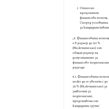
Относно
процентът
финансова помощ.
Според условията
за кандидатстване
„6. Финансовата помо
е в размер до 50 %
(включително) от
общия размер на
допустимите за
финансово подпомаган
разходи.
6.1. Финансовата помо
може да се увеличи с до
25 % (включително) за
заявления за
подпомагане,
представени от
кандидати групи/