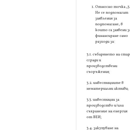
Относно точка „3
Не се подпомагат
заявления за
подпомагане, в
които са заявени з
финансиране само
разходи за:
3.1. събарянето на ста
сгради и
производствени
съоръжения;
3.2. инвестициите в
нематериални активи;
3.3. инвестиции за
производство и/или
съхранение на енергия
от ВЕИ;
3.4. закупуване на