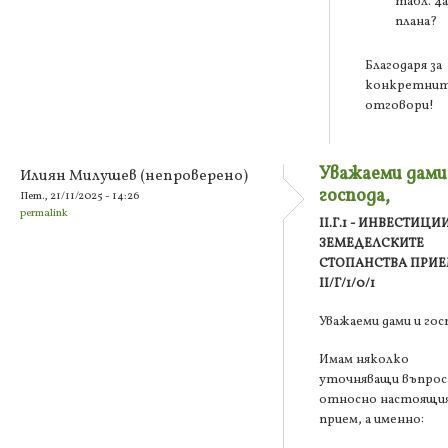
табл. 4а
плана?
Благодаря за
конкретни
отговори!
Уважаеми дами
Илиян Милушев (непроверено)
господа,
Пет., 21/11/2025 - 14:26
permalink
II.Г.1 - ИНВЕСТИЦИ
ЗЕМЕДЕЛСКИТЕ
СТОПАНСТВА ПРИ
II/Г/1/0/1
Уважаеми дами и гос
Имам няколко
уточняващи въпрос
относно настоящи
прием, а именно: