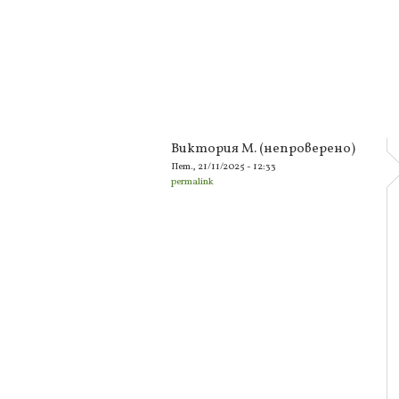
Виктория М. (непроверено)
Пет., 21/11/2025 - 12:33
permalink