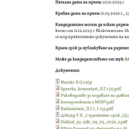
Начална дата на прием:
20.11.2025 г.
Крайна дата на прием:
11.03.2026 г., 2
Кандидатите могат да искат разясн
късно от 11.12.2025 г. включително.
се под прикачените документи на на
Краен срок за публикуване на разясн
Може да кандидатствате от тук:
ht
Документи:
Nasoki-ІІ.G.1.zip
Spravka_komentari_II.Г.1 (1).pdf
Ръководство за подаване на заявлени
korespondencia s MOSV.pdf
Raziasnenia_ІІ.Г.1_1-133.pdf
Доклад-Г.II_.1-изменение-срок_(3).
Doklad_93-5581_09_03_2026_1.pdf
RD09-Zapoved-za-deynostta-na-M