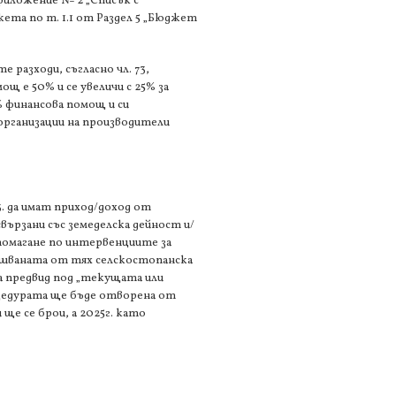
риложение № 2 „Списък с
та по т. 1.1 от Раздел 5 „Бюджет
 разходи, съгласно чл. 73,
ощ е 50% и се увеличи с 25% за
% финансова помощ и си
/организации на производители
. да имат приход/доход от
вързани със земеделска дейност и/
дпомагане по интервенциите за
ршваната от тях селскостопанска
ма предвид под „текущата или
оцедурата ще бъде отворена от
 ще се брои, а 2025г. като