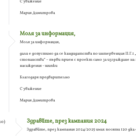
С уважение
Мария Димитрова
Моля за информация,
Моля за информация,
дали е допустимо да се кандидатства по интервенция ІІ.Г.
стопанства“ – първи прием с проект само за изграждане на
насаждения - шипки
Благодаря предварително
С уважение
Мария Димитрова
Здравйте, през кампания 2024
о)
Здравйте, през кампания 2024/2025 имах посяти 120 дк