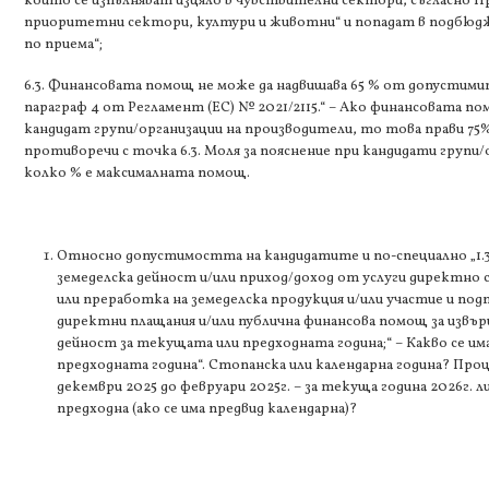
които се изпълняват изцяло в чувствителни сектори, съгласно П
приоритетни сектори, култури и животни“ и попадат в подбюдже
по приема“;
6.3. Финансовата помощ не може да надвишава 65 % от допустимите
параграф 4 от Регламент (ЕС) № 2021/2115.“ – Ако финансовата пом
кандидат групи/организации на производители, то това прави 75
противоречи с точка 6.3. Моля за пояснение при кандидати групи
колко % е максималната помощ.
Относно допустимостта на кандидатите и по-специално „1.3
земеделска дейност и/или приход/доход от услуги директно с
или преработка на земеделска продукция и/или участие и по
директни плащания и/или публична финансова помощ за извъ
дейност за текущата или предходната година;“ – Какво се и
предходната година“. Стопанска или календарна година? Пр
декември 2025 до февруари 2025г. – за текуща година 2026г. ли
предходна (ако се има предвид календарна)?