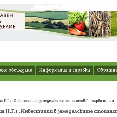
но обсъждане
Информация и справки
Обратна
 ІІ.Г.1 „Инвестиции в земеделските стопанства“ – първи прием
 ІІ.Г.1 „Инвестиции в земеделските стопанст