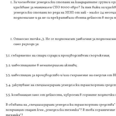
За членовете земеделски стопани на кандидатите групи и ор
изискване за минимален СПО 8000 евро? За тях важи ли изиск
земеделски стопани по реда на ЗПЗП от най – малко 24 месец
подпомагане и да не са прекратявали своята дейност в този п
Относно точка „3. Не се подпомагат заявления за подпомагане
само разходи за:
3.1. събарянето на стари сгради и производствени съоръжения;
3.2. инвестициите в нематериални активи;
3.3. инвестиции за производство и/или съхранение на енергия от В
3.4. закупуване на специализирани земеделски транспортни средст
3.5. комбинация само от дейности, изброени в горните подточки на
В обхвата на „специализирани земеделски транспортни средства
попринцип спадат към „земеделска техника“? В това ограничение в
техника“?