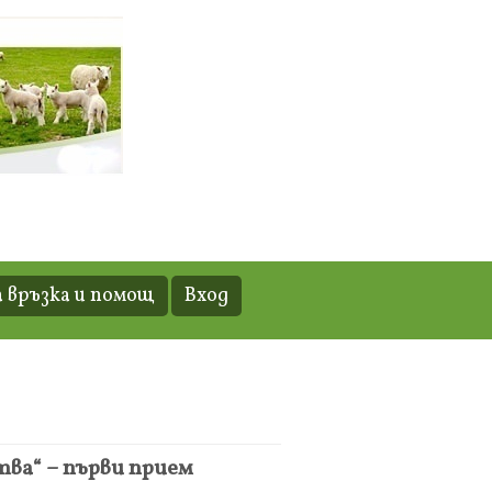
 връзка и помощ
Вход
ва“ – първи прием