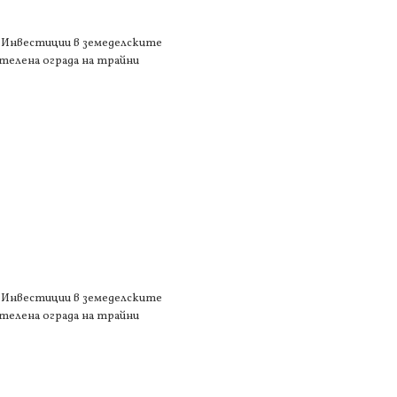
1 „Инвестиции в земеделските
 телена ограда на трайни
1 „Инвестиции в земеделските
 телена ограда на трайни