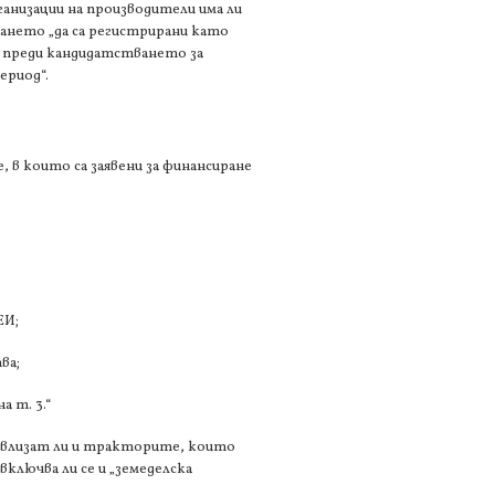
ганизации на производители има ли
ването „да са регистрирани като
а преди кандидатстването за
ериод“.
, в които са заявени за финансиране
ЕИ;
ва;
 т. 3.“
“ влизат ли и тракторите, които
ключва ли се и „земеделска