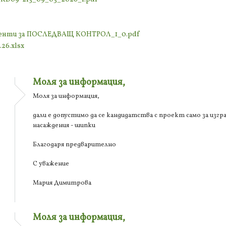
ументи за ПОСЛЕДВАЩ КОНТРОЛ_1_0.pdf
26.xlsx
Моля за информация,
Моля за информация,
дали е допустимо да се кандидатства с проект само за изгр
насаждения - шипки
Благодаря предварително
С уважение
Мария Димитрова
Моля за информация,