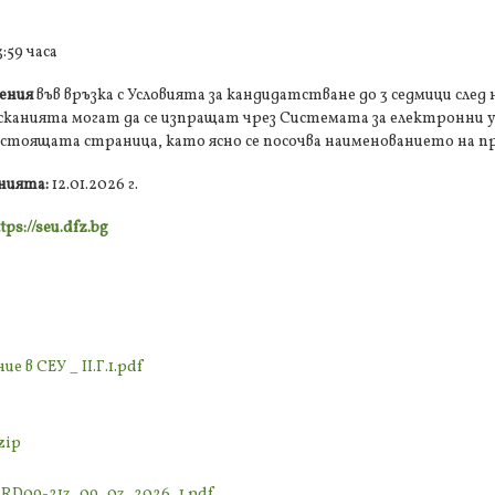
3:59 часа
ения
във връзка с Условията за кандидатстване до 3 седмици след
 Исканията могат да се изпращат чрез Системата за електронни у
стоящата страница, като ясно се посочва наименованието на п
енията:
12.01.2026 г.
tps://seu.dfz.bg
е в СЕУ _ II.Г.1.pdf
zip
_RD09-213_09_03_2026_1.pdf