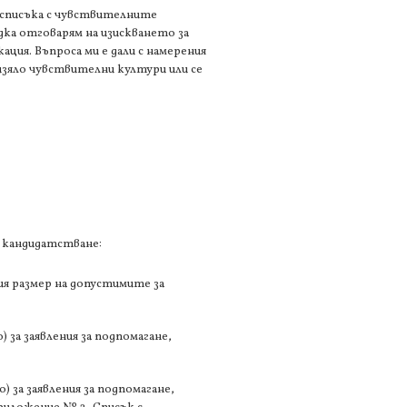
 списъка с чувствителните
 дка отговарям на изискването за
ция. Въпроса ми е дали с намерения
 изяло чувствителни култури или се
 кандидатстване:
ия размер на допустимите за
 за заявления за подпомагане,
) за заявления за подпомагане,