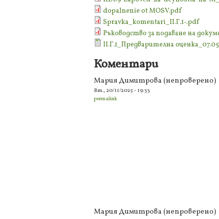
dopalnenie ot MOSV.pdf
Spravka_komentari_II.Г.1-.pdf
Ръководство за подаване на док
II.Г.1_Предварителна оценка_07.05.
Коментари
Мария Димитрова (непроверено)
Вт., 20/11/2025 - 19:33
permalink
Мария Димитрова (непроверено)