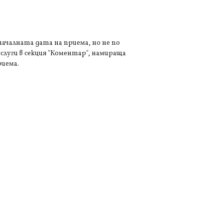
 началната дата на приема, но не по
слуги в секция "Коментар", намираща
риема.