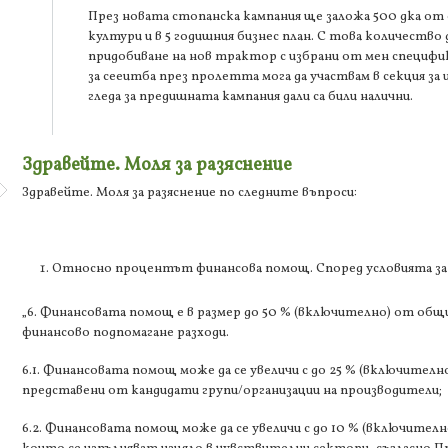
През новата стопанска кампания ще заложа 500 дка от
култури и в 5 годишния бизнес план. С това количество
придобиване на нов трактор с избрани от мен специфика
за сееитба през пролетта мога да участвам в секция за
гледа за предишната кампания дали са били налични.
Здравейте. Моля за разяснение
Здравейте. Моля за разяснение по следните въпроси:
Относно процентът финансова помощ. Според условията за
„6. Финансовата помощ е в размер до 50 % (включително) от общ
финансово подпомагане разходи.
6.1. Финансовата помощ може да се увеличи с до 25 % (включително)
представени от кандидати групи/организации на производители;
6.2. Финансовата помощ може да се увеличи с до 10 % (включително