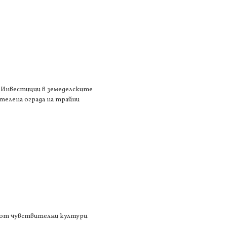
1 „Инвестиции в земеделските
 телена ограда на трайни
а от чувствителни култури.