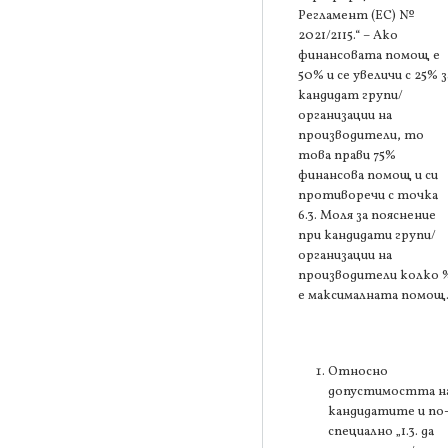
Регламент (ЕС) №
2021/2115.“ – Ако
финансовата помощ е
50% и се увеличи с 25% з
кандидат групи/
организации на
производители, то
това прави 75%
финансова помощ и си
противоречи с точка
6.3. Моля за пояснение
при кандидати групи/
организации на
производители колко 
е максималната помощ
Относно
допустимостта н
кандидатите и по
специално „1.3. да