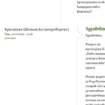
процедурата си ак
кандидатства с
фирмата?
Здравейт
Кристина Цветанска (непроверено)
Пет., 21/11/2025 - 13:06
Здравейте,
permalink
Въпрос по
процедура ІІ.
„Инвестиции
земеделскит
стопанства“
прием.
Имаме разр
за водовземан
сондаж от 14
за напояване
дка царевица
номера на и
това напоява