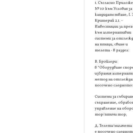
1. Съгласно Прилож
№ 10 към Условия за
кандидатстване, І. 
Критерий 2.1. -
Инвестиции за прех
към алтернативни
системи за отглеж
на птици, свине и
телета - в раздел:
В. Бройлери:
в *Оборудване спор
избрания алтернат
метод на отглеждан
посочено следното
Системи за събиран
съхранение, обрабо
управление на обор
тор/птичи тор;
Д. Телета/малачета 
е посочено следнот