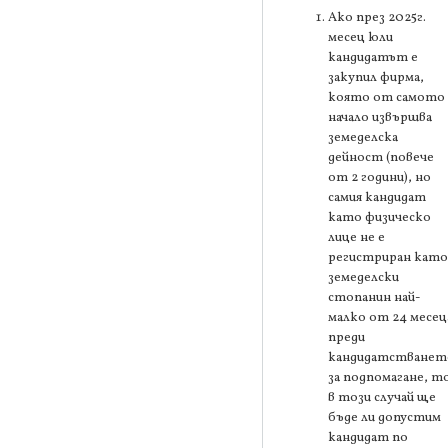
Ако през 2025г.
месец юли
кандидатът е
закупил фирма,
която от самото
начало извършва
земеделска
дейност (повече
от 2 години), но
самия кандидат
като физическо
лице не е
регистриран като
земеделски
стопанин най-
малко от 24 месец
преди
кандидатстванет
за подпомагане, т
в този случай ще
бъде ли допустим
кандидат по