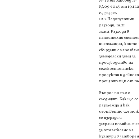
№ 1 към Заповед №
РД09-1043 от 19.11.
г., раздел
10.2 Недопустими
разходи, т.21
гласи: Разходи в
напоителни систем
инсталации, които 
свързани с напояван
земеделски земи за
производство на
селскостопански
продукти и дейнос
произтичащи от то
Въпрос по т.2 е
следният: Как ще се
разглежда и как
съответно ще мож
се изгради и
захрани поливна си
за отглеждане на
култури в затворен