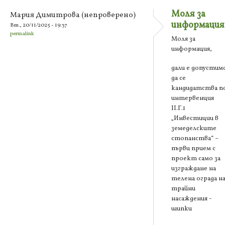
Моля за
Мария Димитрова (непроверено)
информация
Вт., 20/11/2025 - 19:37
permalink
Моля за
информация,
дали е допустим
да се
кандидатства п
интервенция
ІІ.Г.1
„Инвестиции в
земеделските
стопанства“ –
първи прием с
проект само за
изграждане на
телена ограда н
трайни
насаждения -
шипки