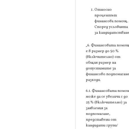
Относно
процентът
финансова помощ.
Според условията
за кандидатстване
„6. Финансовата помо
е в размер до 50 %
(включително) от
общия размер на
допустимите за
финансово подпомаган
разходи.
6.1. Финансовата помо
може да се увеличи с до
25 % (включително) за
заявления за
подпомагане,
представени от
кандидати групи/