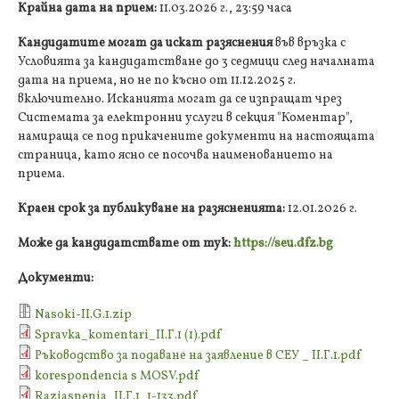
Крайна дата на прием:
11.03.2026 г., 23:59 часа
Кандидатите могат да искат разяснения
във връзка с
Условията за кандидатстване до 3 седмици след началната
дата на приема, но не по късно от 11.12.2025 г.
включително. Исканията могат да се изпращат чрез
Системата за електронни услуги в секция "Коментар",
намираща се под прикачените документи на настоящата
страница, като ясно се посочва наименованието на
приема.
Краен срок за публикуване на разясненията:
12.01.2026 г.
Може да кандидатствате от тук:
https://seu.dfz.bg
Документи:
Nasoki-ІІ.G.1.zip
Spravka_komentari_II.Г.1 (1).pdf
Ръководство за подаване на заявление в СЕУ _ II.Г.1.pdf
korespondencia s MOSV.pdf
Raziasnenia_ІІ.Г.1_1-133.pdf