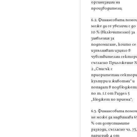
организации на
производители;
6.2. Финансовата помо
може да се увеличи с до
10 % (включително) за
заявления за
подпомагане, които се
изпълняват изцяло в
чувствителни сектори
съгласно Приложение 
2 „Списък с
приоритетни сектори
култури и животни“ и
попадат в подбюджет
по т. 1.1 от Раздел 5
„Бюджет по приема“;
6.3. Финансовата помо
не може да надвишава 6
% от допустимите
разходи, съгласно чл. 73
параграф 4 от