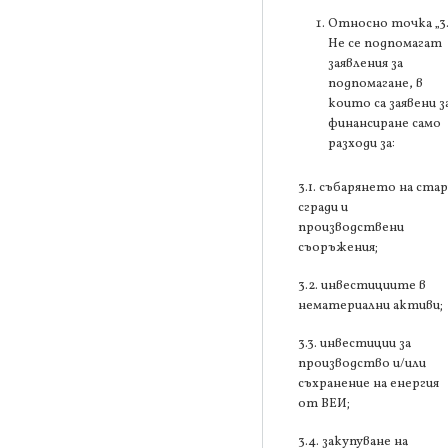
Относно точка „3
Не се подпомагат
заявления за
подпомагане, в
които са заявени з
финансиране само
разходи за:
3.1. събарянето на ста
сгради и
производствени
съоръжения;
3.2. инвестициите в
нематериални активи;
3.3. инвестиции за
производство и/или
съхранение на енергия
от ВЕИ;
3.4. закупуване на