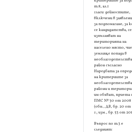
критериите за под
т.8, ал.1
гласи: дейностите,
включени в заявлен
за подпомагане, за 
се кандидатства, се
изпълняват на
територията на
населено място, чи
землище попада в
необлагодетелств
район съгласно
Наредбата за опред
на критериите за
необлагодетелств
райони и територи
им обхват, приета 
ПМС № 30 от 2008 
(обн., ДВ, бр. 20 от
г.; изм., бр. 53 от 201
Въпрос по т.3 е
следният: