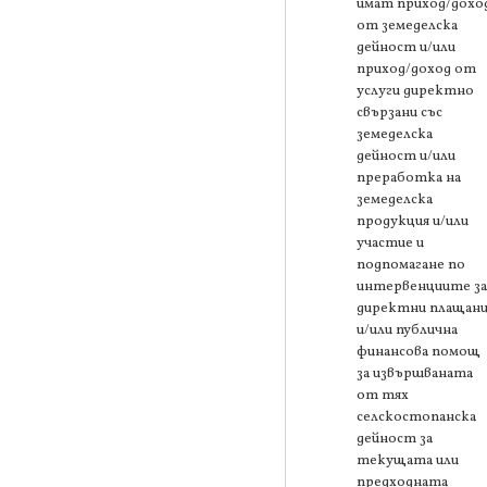
имат приход/дохо
от земеделска
дейност и/или
приход/доход от
услуги директно
свързани със
земеделска
дейност и/или
преработка на
земеделска
продукция и/или
участие и
подпомагане по
интервенциите за
директни плащани
и/или публична
финансова помощ
за извършваната
от тях
селскостопанска
дейност за
текущата или
предходната