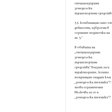
специализирани
земеделски
транспортни средства
3.5. комбинация само о
дейности, изброени в
горните подточки на
т. 3.“
В обхвата на
„специализирани
земеделски
транспортни
средства“ влизат ли и
тракторите, които
попринцип спадат към
„земеделска техника“? 
това ограничение
включва ли се и
„земеделска техника“?