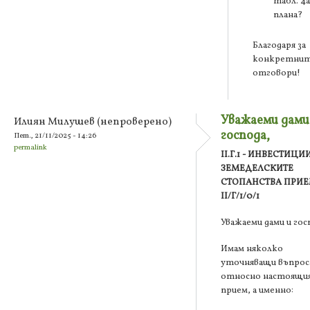
табл. 4а
плана?
Благодаря за
конкретни
отговори!
Уважаеми дами
Илиян Милушев (непроверено)
господа,
Пет., 21/11/2025 - 14:26
permalink
II.Г.1 - ИНВЕСТИЦИ
ЗЕМЕДЕЛСКИТЕ
СТОПАНСТВА ПРИ
II/Г/1/0/1
Уважаеми дами и гос
Имам няколко
уточняващи въпрос
относно настоящи
прием, а именно: