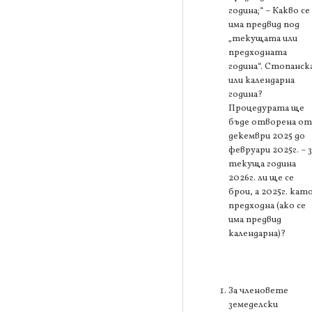
година;“ – Какво се
има предвид под
„текущата или
предходната
година“. Стопанск
или календарна
година?
Процедурата ще
бъде отворена от
декември 2025 до
февруари 2025г. – з
текуща година
2026г. ли ще се
брои, а 2025г. кат
предходна (ако се
има предвид
календарна)?
За членовете
земеделски