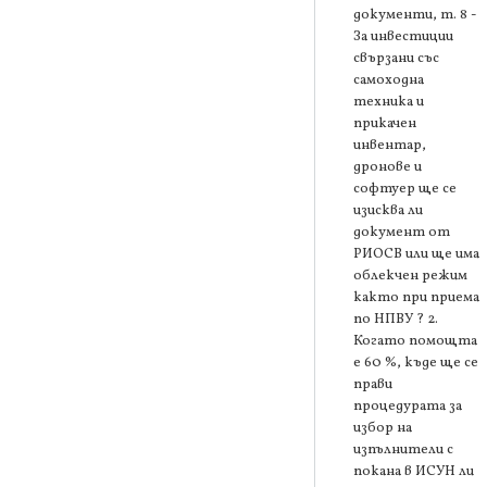
документи, т. 8 -
За инвестиции
свързани със
самоходна
техника и
прикачен
инвентар,
дронове и
софтуер ще се
изисква ли
документ от
РИОСВ или ще има
облекчен режим
както при приема
по НПВУ ? 2.
Когато помощта
е 60 %, къде ще се
прави
процедурата за
избор на
изпълнители с
покана в ИСУН ли