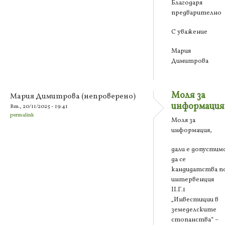
Благодаря
предварително
С уважение
Мария
Димитрова
Моля за
Мария Димитрова (непроверено)
информация
Вт., 20/11/2025 - 19:41
permalink
Моля за
информация,
дали е допустим
да се
кандидатства п
интервенция
ІІ.Г.1
„Инвестиции в
земеделските
стопанства“ –