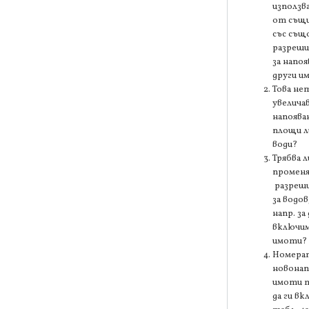
използв
от същи
със съ
разреши
за напоя
други и
Това не
увелича
напоява
площи л
води?
Трябва л
промен
разреш
за водов
напр. за 
включи
имоти?
Номерат
новона
имоти т
да ги вк