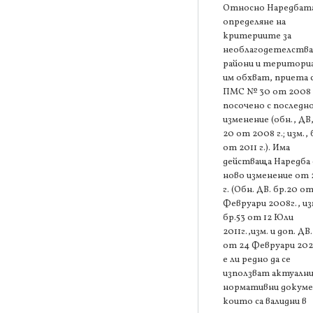
Относно Наредбата
определяне на
критериите за
необлагодетелств
райони и територи
им обхват, приета 
ПМС № 30 от 2008 г
посочено с последн
изменение (обн., ДВ,
20 от 2008 г.; изм., 
от 2011 г.). Има
действаща Наредба 
ново изменение от
г. (Обн. ДВ. бр.20 от
Февруари 2008г., из
бр.53 от 12 Юли
2011г.,изм. и доп. ДВ.
от 24 Февруари 202
е ли редно да се
използват актуалн
нормативни докум
които са валидни в