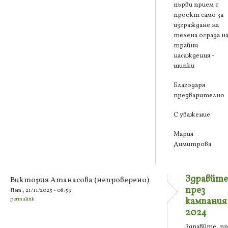
първи прием с
проект само за
изграждане на
телена ограда н
трайни
насаждения -
шипки
Благодаря
предварително
С уважение
Мария
Димитрова
Здравйте
Виктория Атанасова (непроверено)
през
Пет., 21/11/2025 - 08:59
permalink
кампания
2024
Здравйте, пр