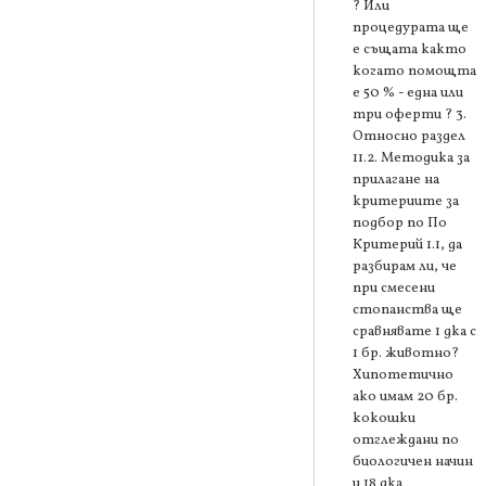
? Или
процедурата ще
е същата както
когато помощта
е 50 % - една или
три оферти ? 3.
Относно раздел
11.2. Методика за
прилагане на
критериите за
подбор по По
Критерий 1.1, да
разбирам ли, че
при смесени
стопанства ще
сравнявате 1 дка с
1 бр. животно?
Хипотетично
ако имам 20 бр.
кокошки
отглеждани по
биологичен начин
и 18 дка