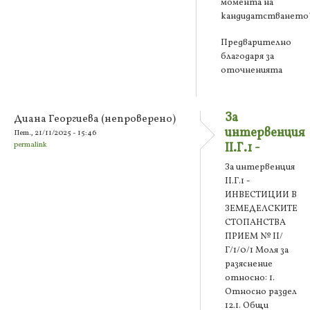
момента на
кандидатстването
Предварително
благодаря за
оточненията
За
Диана Георгиева (непроверено)
интервенция
Пет., 21/11/2025 - 15:46
permalink
II.Г.1 -
За интервенция
II.Г.1 -
ИНВЕСТИЦИИ В
ЗЕМЕДЕЛСКИТЕ
СТОПАНСТВА
ПРИЕМ № II/
Г/1/0/1 Моля за
разяснение
относно: 1.
Относно раздел
12.1. Общи