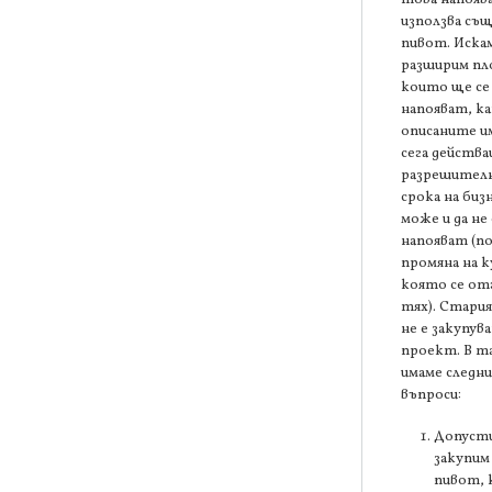
използва съ
пивот. Искам
разширим п
които ще се
напояват, к
описаните и
сега действ
разрешителн
срока на биз
може и да не 
напояват (п
промяна на 
която се от
тях). Стари
не е закупув
проект. В та
имаме следн
въпроси:
Допусти
закупим
пивот,