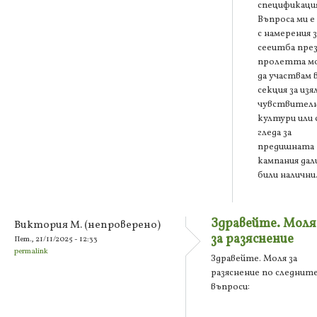
спецификация
Въпроса ми е
с намерения з
сееитба пре
пролетта м
да участвам 
секция за изя
чувствител
култури или 
гледа за
предишната
кампания дали
били налични
Здравейте. Моля
Виктория М. (непроверено)
за разяснение
Пет., 21/11/2025 - 12:33
permalink
Здравейте. Моля за
разяснение по следнит
въпроси: