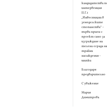
кандидатства п
интервенция
ІІ.Г.1
„Инвестиции в
земеделските
стопанства“ –
първи прием с
проект само за
изграждане на
телена ограда н
трайни
насаждения -
шипки
Благодаря
предварително
С уважение
Мария
Димитрова