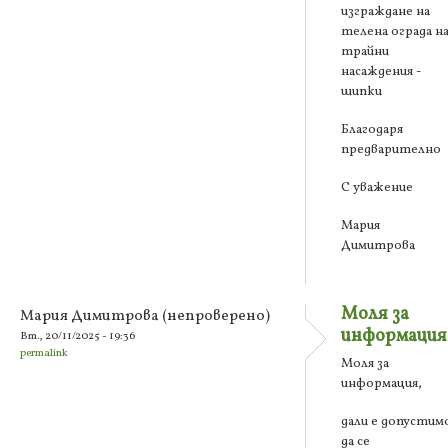
изграждане на
телена ограда н
трайни
насаждения -
шипки
Благодаря
предварително
С уважение
Мария
Димитрова
Моля за
Мария Димитрова (непроверено)
информация
Вт., 20/11/2025 - 19:36
permalink
Моля за
информация,
дали е допустим
да се