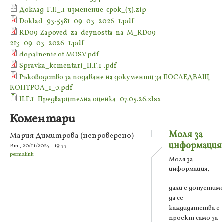
Доклад-Г.II_.1-изменение-срок_(3).zip
Doklad_93-5581_09_03_2026_1.pdf
RD09-Zapoved-za-deynostta-na-M_RD09-
213_09_03_2026_1.pdf
dopalnenie ot MOSV.pdf
Spravka_komentari_II.Г.1-.pdf
Ръководство за подаване на документи за ПОСЛЕДВАЩ
КОНТРОЛ_1_0.pdf
II.Г.1_Предварителна оценка_07.05.26.xlsx
Коментари
Моля за
Мария Димитрова (непроверено)
информация
Вт., 20/11/2025 - 19:33
permalink
Моля за
информация,
дали е допустим
да се
кандидатства с
проект само за