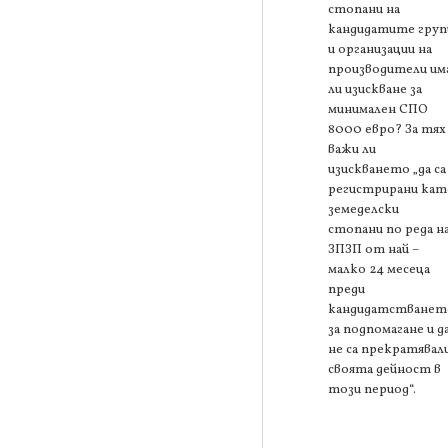
стопани на
кандидатите груп
и организации на
производители им
ли изискване за
минимален СПО
8000 евро? За тях
важи ли
изискването „да са
регистрирани кат
земеделски
стопани по реда н
ЗПЗП от най –
малко 24 месеца
преди
кандидатстванет
за подпомагане и д
не са прекратявал
своята дейност в
този период“.