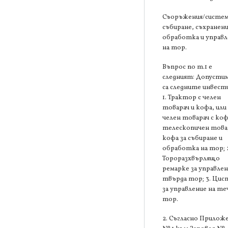
Съоръжения/систем
събиране, съхранени
обработка и управл
на тор.
Въпрос по т.1 е
следният: Допустим
са следните инвест
1. Трактор с челен
товарач и кофа, или
челен товарач с коф
телескопичен товар
кофа за събиране и
обработка на тор; 
Тороразхвърлящо
ремарке за управлен
твърда тор; 3. Цис
за управление на те
тор.
2. Съгласно Прилож