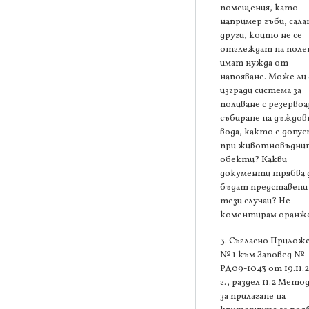
помещения, като
например гъби, сала
други, които не се
отглеждат на поле
имат нужда от
напояване. Може ли 
изгради система за
поливане с резервоа
събиране на дъждов
вода, както е допу
при животновъдни
обекти? Какви
документи трябва 
бъдат представени
тези случаи? Не
коментирам оранже
3. Съгласно Прилож
№ 1 към Заповед №
РД09-1043 от 19.11.
г., раздел 11.2 Мето
за прилагане на