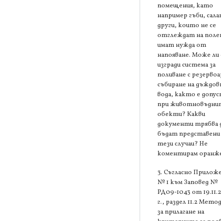
помещения, като
например гъби, сала
други, които не се
отглеждат на поле
имат нужда от
напояване. Може ли 
изгради система за
поливане с резервоа
събиране на дъждов
вода, както е допу
при животновъдни
обекти? Какви
документи трябва 
бъдат представени
тези случаи? Не
коментирам оранже
3. Съгласно Прилож
№ 1 към Заповед №
РД09-1043 от 19.11.
г., раздел 11.2 Мето
за прилагане на