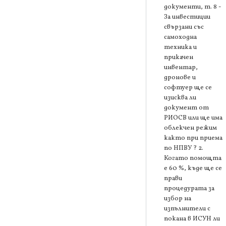
документи, т. 8 -
За инвестиции
свързани със
самоходна
техника и
прикачен
инвентар,
дронове и
софтуер ще се
изисква ли
документ от
РИОСВ или ще има
облекчен режим
както при приема
по НПВУ ? 2.
Когато помощта
е 60 %, къде ще се
прави
процедурата за
избор на
изпълнители с
покана в ИСУН ли