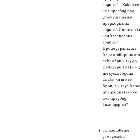
година;“ – Какво се
има предвид под
„текущата или
предходната
година“. Стопанск
или календарна
година?
Процедурата ще
бъде отворена от
декември 2025 до
февруари 2025г. – з
текуща година
2026г. ли ще се
брои, а 2025г. кат
предходна (ако се
има предвид
календарна)?
За членовете
земеделски