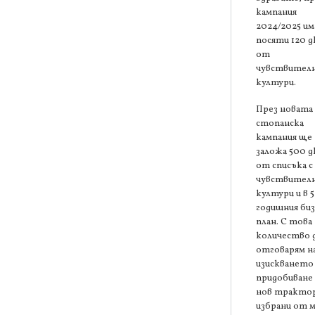
кампания
2024/2025 им
посяти 120 д
от
чувствител
култури.
През новата
стопанска
кампания ще
заложа 500 д
от списъка с
чувствител
култури и в 5
годишния биз
план. С това
количество 
отговарям н
изискването 
придобиване 
нов трактор
избрани от 