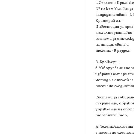
1. Съгласно Прилож
№ 10 към Условия за
кандидатстване, І. 
Критерий 2.1. -
Инвестиции за прех
към алтернативни
системи за отглеж
на птици, свине и
телета - в раздел:
В. Бройлери:
в *Оборудване спор
избрания алтернат
метод на отглеждан
посочено следното
Системи за събиран
съхранение, обрабо
управление на обор
тор/птичи тор;
Д. Телета/малачета 
е посочено следнот