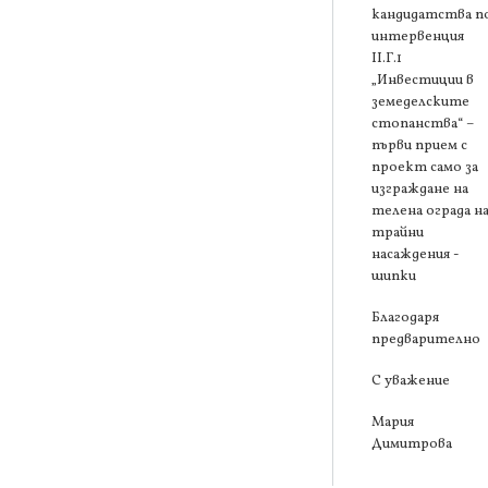
кандидатства п
интервенция
ІІ.Г.1
„Инвестиции в
земеделските
стопанства“ –
първи прием с
проект само за
изграждане на
телена ограда н
трайни
насаждения -
шипки
Благодаря
предварително
С уважение
Мария
Димитрова