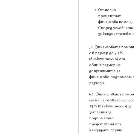
Относно
процентът
финансова помощ.
Според условията
за кандидатстване
„6. Финансовата помо
е в размер до 50 %
(включително) от
общия размер на
допустимите за
финансово подпомаган
разходи.
6.1. Финансовата помо
може да се увеличи с до
25 % (включително) за
заявления за
подпомагане,
представени от
кандидати групи/