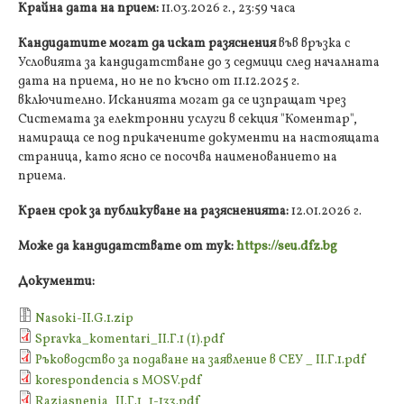
Крайна дата на прием:
11.03.2026 г., 23:59 часа
Кандидатите могат да искат разяснения
във връзка с
Условията за кандидатстване до 3 седмици след началната
дата на приема, но не по късно от 11.12.2025 г.
включително. Исканията могат да се изпращат чрез
Системата за електронни услуги в секция "Коментар",
намираща се под прикачените документи на настоящата
страница, като ясно се посочва наименованието на
приема.
Краен срок за публикуване на разясненията:
12.01.2026 г.
Може да кандидатствате от тук:
https://seu.dfz.bg
Документи:
Nasoki-ІІ.G.1.zip
Spravka_komentari_II.Г.1 (1).pdf
Ръководство за подаване на заявление в СЕУ _ II.Г.1.pdf
korespondencia s MOSV.pdf
Raziasnenia_ІІ.Г.1_1-133.pdf