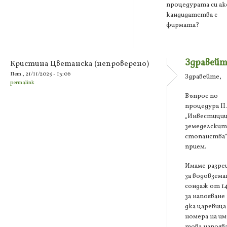
процедурата си ак
кандидатства с
фирмата?
Здравейт
Кристина Цветанска (непроверено)
Пет., 21/11/2025 - 13:06
Здравейте,
permalink
Въпрос по
процедура ІІ.
„Инвестиции
земеделскит
стопанства“
прием.
Имаме разр
за водовземан
сондаж от 14
за напояване
дка царевица
номера на и
това напоява