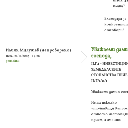
табл. 4а
плана?
Благодаря за
конкретни
отговори!
Уважаеми дами
Илиян Милушев (непроверено)
господа,
Пет., 21/11/2025 - 14:26
permalink
II.Г.1 - ИНВЕСТИЦИ
ЗЕМЕДЕЛСКИТЕ
СТОПАНСТВА ПРИ
II/Г/1/0/1
Уважаеми дами и гос
Имам няколко
уточняващи въпрос
относно настоящи
прием, а именно: