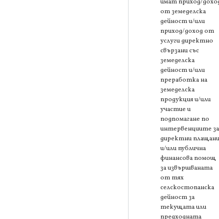
имат приход/дохо
от земеделска
дейност и/или
приход/доход от
услуги директно
свързани със
земеделска
дейност и/или
преработка на
земеделска
продукция и/или
участие и
подпомагане по
интервенциите за
директни плащани
и/или публична
финансова помощ
за извършваната
от тях
селскостопанска
дейност за
текущата или
предходната