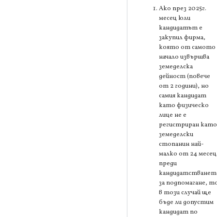
Ако през 2025г.
месец юли
кандидатът е
закупил фирма,
която от самото
начало извършва
земеделска
дейност (повече
от 2 години), но
самия кандидат
като физическо
лице не е
регистриран като
земеделски
стопанин най-
малко от 24 месец
преди
кандидатстванет
за подпомагане, т
в този случай ще
бъде ли допустим
кандидат по