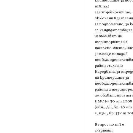
критериите за под
т.8, ал.1
гласи: дейностите,
включени в заявлен
за подпомагане, за 
се кандидатства, се
изпълняват на
територията на
населено място, чи
землище попада в
необлагодетелств
район съгласно
Наредбата за опред
на критериите за
необлагодетелств
райони и територи
им обхват, приета 
ПМС № 30 от 2008 
(обн., ДВ, бр. 20 от
г.; изм., бр. 53 от 201
Въпрос по т.3 е
следният: