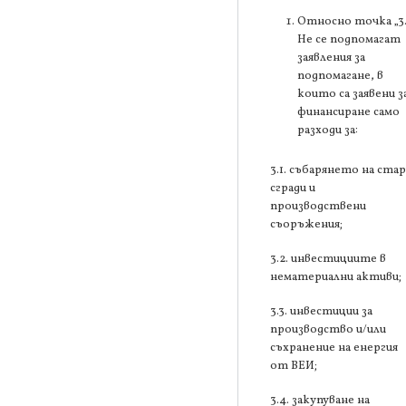
Относно точка „3
Не се подпомагат
заявления за
подпомагане, в
които са заявени з
финансиране само
разходи за:
3.1. събарянето на ста
сгради и
производствени
съоръжения;
3.2. инвестициите в
нематериални активи;
3.3. инвестиции за
производство и/или
съхранение на енергия
от ВЕИ;
3.4. закупуване на