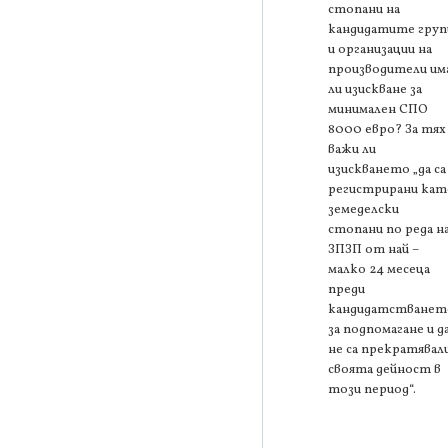
стопани на
кандидатите груп
и организации на
производители им
ли изискване за
минимален СПО
8000 евро? За тях
важи ли
изискването „да са
регистрирани кат
земеделски
стопани по реда н
ЗПЗП от най –
малко 24 месеца
преди
кандидатстванет
за подпомагане и д
не са прекратявал
своята дейност в
този период“.