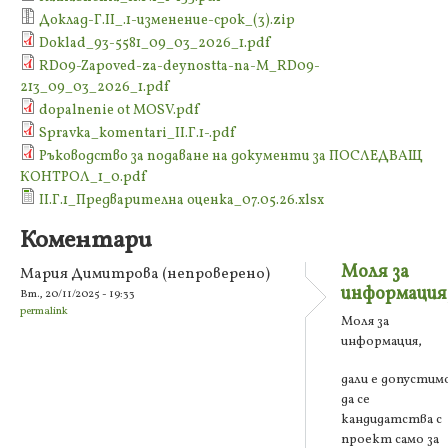
Доклад-Г.II_.1-изменение-срок_(3).zip
Doklad_93-5581_09_03_2026_1.pdf
RD09-Zapoved-za-deynostta-na-M_RD09-
213_09_03_2026_1.pdf
dopalnenie ot MOSV.pdf
Spravka_komentari_II.Г.1-.pdf
Ръководство за подаване на документи за ПОСЛЕДВАЩ
КОНТРОЛ_1_0.pdf
II.Г.1_Предварителна оценка_07.05.26.xlsx
Коментари
Моля за
Мария Димитрова (непроверено)
информация
Вт., 20/11/2025 - 19:33
permalink
Моля за
информация,
дали е допустим
да се
кандидатства с
проект само за