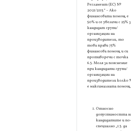
Регламент (ЕС) №
2021/2115.“ – Ако
финансовата помощ е
50% и се увеличи с 25% з
кандидат групи/
организации на
производители, то
това прави 75%
финансова помощ и си
противоречи с точка
6.3. Моля за пояснение
при кандидати групи/
организации на
производители колко 
е максималната помощ
Относно
допустимостта н
кандидатите и по
специално „1.3. да