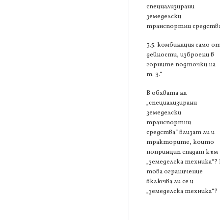
специализирани
земеделски
транспортни средства
3.5. комбинация само о
дейности, изброени в
горните подточки на
т. 3.“
В обхвата на
„специализирани
земеделски
транспортни
средства“ влизат ли и
тракторите, които
попринцип спадат към
„земеделска техника“? 
това ограничение
включва ли се и
„земеделска техника“?