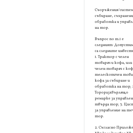
Съоръжения/систем
събиране, съхранени
обработка и управл
на тор.
Въпрос по т.1 е
следният: Допустим
са следните инвест
1. Трактор с челен
товарач и кофа, или
челен товарач с коф
телескопичен товар
кофа за събиране и
обработка на тор; 
Тороразхвърлящо
ремарке за управлен
твърда тор; 3. Цис
за управление на те
тор.
2. Съгласно Прилож