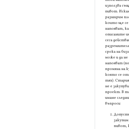
използва съ
пивот. Искам
разширим п
които ще се
напояват, к
описаните и
сега действ
разрешителн
срока на биз
може и да не 
напояват (п
промяна на 
която се от
тях). Стари
не е закупув
проект. В та
имаме следн
въпроси:
Допусти
закупим
пивот,