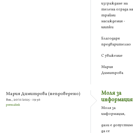
изграждане на
телена ограда н
трайни
насаждения -
шипки
Благодаря
предварително
С уважение
Мария
Димитрова
Моля за
Мария Димитрова (непроверено)
информация
Вт., 20/11/2025 - 19:36
permalink
Моля за
информация,
дали е допустим
да се