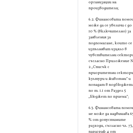
организации на
производители;
6.2. Финансовата помо
може да се увеличи с до
10 % (включително) за
заявления за
подпомагане, които се
изпълняват изцяло в
чувствителни сектори
съгласно Приложение 
2 „Списък с
приоритетни сектори
култури и животни“ и
попадат в подбюджет
по т. 1.1 от Раздел 5
„Бюджет по приема“;
6.3. Финансовата помо
не може да надвишава 6
% от допустимите
разходи, съгласно чл. 73
параграф 4 от