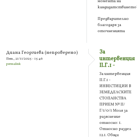
момента на
кандидатстването
Предварително
благодаря за
оточненията
За
Диана Георгиева (непроверено)
интервенция
Пет., 21/11/2025 - 15:46
permalink
II.Г.1 -
За интервенция
II.Г.1 -
ИНВЕСТИЦИИ В
ЗЕМЕДЕЛСКИТЕ
СТОПАНСТВА
ПРИЕМ № II/
Г/1/0/1 Моля за
разяснение
относно: 1.
Относно раздел
12.1. Общи