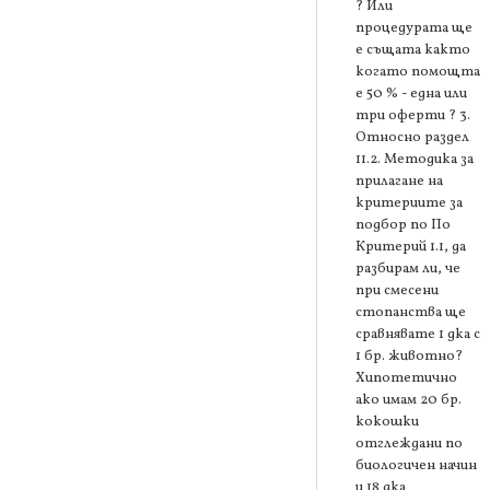
? Или
процедурата ще
е същата както
когато помощта
е 50 % - една или
три оферти ? 3.
Относно раздел
11.2. Методика за
прилагане на
критериите за
подбор по По
Критерий 1.1, да
разбирам ли, че
при смесени
стопанства ще
сравнявате 1 дка с
1 бр. животно?
Хипотетично
ако имам 20 бр.
кокошки
отглеждани по
биологичен начин
и 18 дка