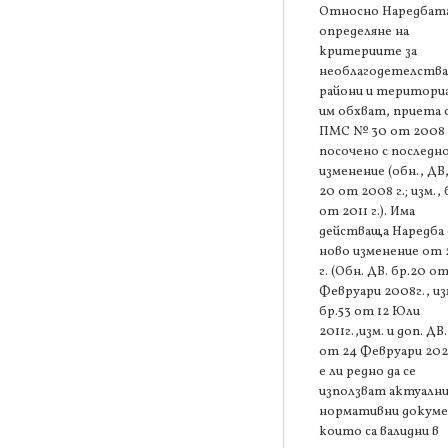
Относно Наредбата
определяне на
критериите за
необлагодетелств
райони и територи
им обхват, приета 
ПМС № 30 от 2008 г
посочено с последн
изменение (обн., ДВ,
20 от 2008 г.; изм., 
от 2011 г.). Има
действаща Наредба 
ново изменение от
г. (Обн. ДВ. бр.20 от
Февруари 2008г., из
бр.53 от 12 Юли
2011г.,изм. и доп. ДВ.
от 24 Февруари 202
е ли редно да се
използват актуалн
нормативни докум
които са валидни в