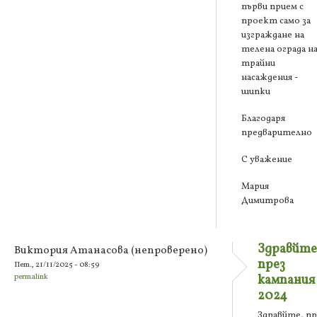
първи прием с
проект само за
изграждане на
телена ограда н
трайни
насаждения -
шипки
Благодаря
предварително
С уважение
Мария
Димитрова
Здравйте
Виктория Атанасова (непроверено)
през
Пет., 21/11/2025 - 08:59
permalink
кампания
2024
Здравйте, пр