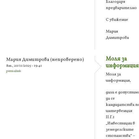
Благодаря
предварително
С уважение
Мария
Димитрова
Моля за
Мария Димитрова (непроверено)
информация
Вт., 20/11/2025 - 19:41
permalink
Моля за
информация,
дали е допустим
да се
кандидатства п
интервенция
ІІ.Г.1
„Инвестиции в
земеделските
стопанства“ –