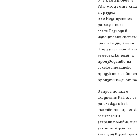
№ 1 към Заповед №
РД09-1043 от 19.11.
г., раздел
10.2 Недопустими
разходи, т.21
гласи: Разходи в
напоителни систем
инсталации, които 
свързани с напояван
земеделски земи за
производство на
селскостопански
продукти и дейнос
произтичащи от то
Въпрос по т.2 е
следният: Как ще се
разглежда и как
съответно ще мож
се изгради и
захрани поливна си
за отглеждане на
култури в затворен