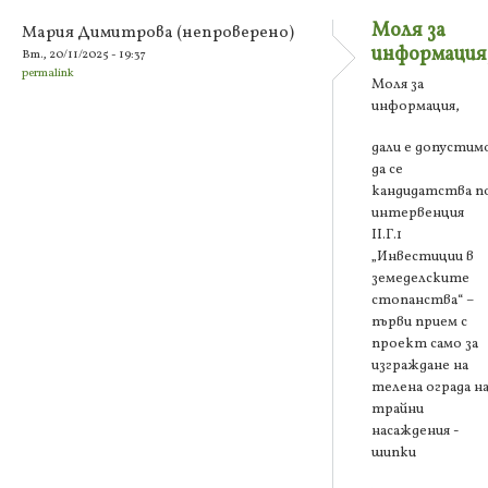
Моля за
Мария Димитрова (непроверено)
информация
Вт., 20/11/2025 - 19:37
permalink
Моля за
информация,
дали е допустим
да се
кандидатства п
интервенция
ІІ.Г.1
„Инвестиции в
земеделските
стопанства“ –
първи прием с
проект само за
изграждане на
телена ограда н
трайни
насаждения -
шипки