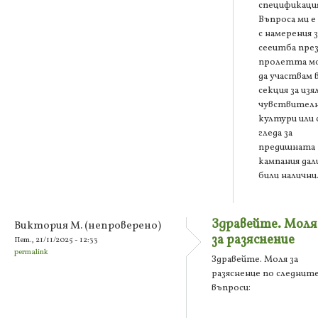
спецификация
Въпроса ми е
с намерения з
сееитба пре
пролетта м
да участвам 
секция за изя
чувствител
култури или 
гледа за
предишната
кампания дали
били налични
Здравейте. Моля
Виктория М. (непроверено)
за разяснение
Пет., 21/11/2025 - 12:33
permalink
Здравейте. Моля за
разяснение по следнит
въпроси: