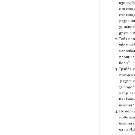
използв
от същи
със съ
разреши
за напоя
други и
Това не
увелича
напоява
площи л
води?
Трябва л
промен
разреш
за водов
напр. за 
включи
имоти?
Номерат
новона
имоти т
да ги вк