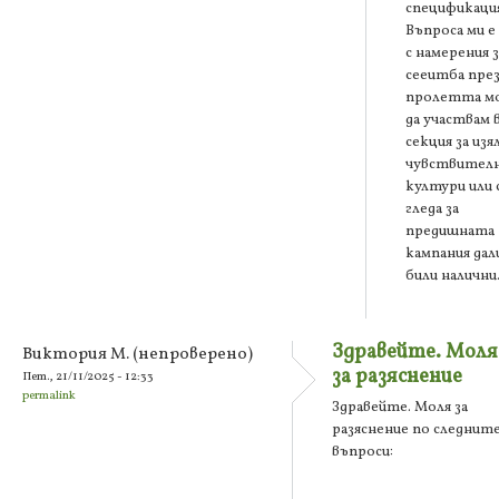
спецификация
Въпроса ми е
с намерения з
сееитба пре
пролетта м
да участвам 
секция за изя
чувствител
култури или 
гледа за
предишната
кампания дали
били налични
Здравейте. Моля
Виктория М. (непроверено)
за разяснение
Пет., 21/11/2025 - 12:33
permalink
Здравейте. Моля за
разяснение по следнит
въпроси: