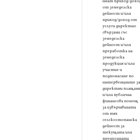
имат приход/дохо
от земеделска
дейност и/или
приход/доход от
услуги директно
свързани със
земеделска
дейност и/или
преработка на
земеделска
продукция и/или
участие и
подпомагане по
интервенциите за
директни плащани
и/или публична
финансова помощ
за извършваната
от тях
селскостопанска
дейност за
текущата или
предходната