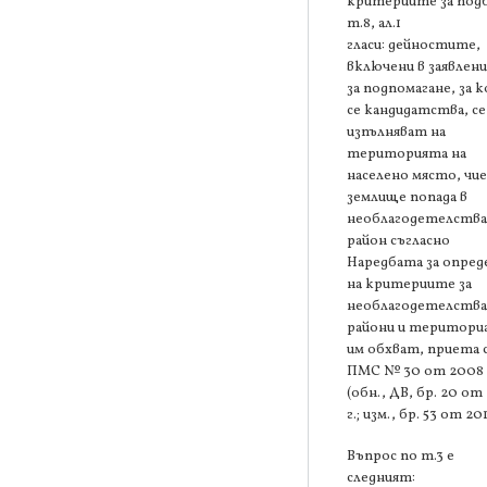
критериите за под
т.8, ал.1
гласи: дейностите,
включени в заявлен
за подпомагане, за 
се кандидатства, се
изпълняват на
територията на
населено място, чи
землище попада в
необлагодетелств
район съгласно
Наредбата за опред
на критериите за
необлагодетелств
райони и територи
им обхват, приета 
ПМС № 30 от 2008 
(обн., ДВ, бр. 20 от
г.; изм., бр. 53 от 201
Въпрос по т.3 е
следният: