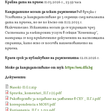
Крайна дата на прием:
11.03.2026 г., 23:59 часа
Кандидатите могат да искат разяснения
във връзка с
Условията за кандидатстване до 3 седмици след началната
дата на приема, но не по късно от 11.12.2025 г.
включително. Исканията могат да се изпращат чрез
Системата за електронни услуги в секция "Коментар",
намираща се под прикачените документи на настоящата
страница, като ясно се посочва наименованието на
приема.
Краен срок за публикуване на разясненията:
12.01.2026 г.
Може да кандидатствате от тук:
https://seu.dfz.bg
Документи:
Nasoki-ІІ.G.1.zip
Spravka_komentari_II.Г.1 (1).pdf
Ръководство за подаване на заявление в СЕУ _ II.Г.1.pdf
korespondencia s MOSV.pdf
Raziasnenia_ІІ.Г.1_1-133.pdf