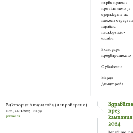
първи прием с
проект само за
изграждане на
телена ограда н
трайни
насаждения -
шипки
Благодаря
предварително
С уважение
Мария
Димитрова
Здравйте
Виктория Атанасова (непроверено)
през
Пет., 21/11/2025 - 08:59
permalink
кампания
2024
Здравйте, пр