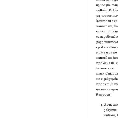
използва съ
пивот. Искам
разширим п
които ще се
напояват, к
описаните и
сега действ
разрешителн
срока на биз
може и да не 
напояват (п
промяна на 
която се от
тях). Стари
не е закупув
проект. В та
имаме следн
въпроси:
Допусти
закупим
пивот,