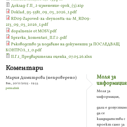
Доклад-Г.II_.1-изменение-срок_(3).zip
Doklad_93-5581_09_03_2026_1.pdf
RD09-Zapoved-za-deynostta-na-M_RD09-
213_09_03_2026_1.pdf
dopalnenie ot MOSV.pdf
Spravka_komentari_II.Г.1-.pdf
Ръководство за подаване на документи за ПОСЛЕДВАЩ
КОНТРОЛ_1_0.pdf
II.Г.1_Предварителна оценка_07.05.26.xlsx
Коментари
Моля за
Мария Димитрова (непроверено)
информация
Вт., 20/11/2025 - 19:33
permalink
Моля за
информация,
дали е допустим
да се
кандидатства с
проект само за