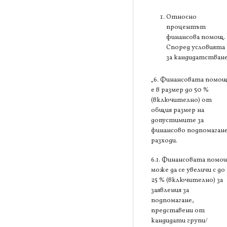
Относно
процентът
финансова помощ.
Според условията
за кандидатстване
„6. Финансовата помо
е в размер до 50 %
(включително) от
общия размер на
допустимите за
финансово подпомаган
разходи.
6.1. Финансовата помо
може да се увеличи с до
25 % (включително) за
заявления за
подпомагане,
представени от
кандидати групи/