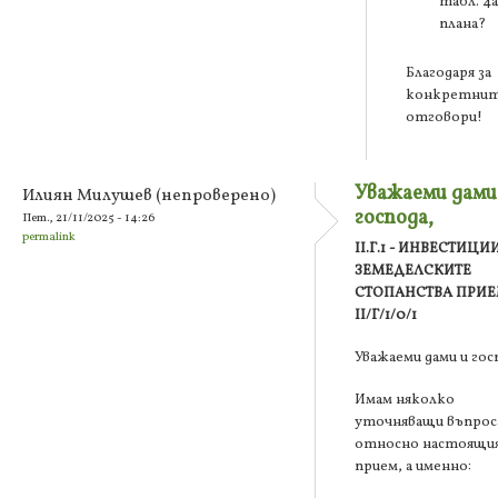
табл. 4а
плана?
Благодаря за
конкретни
отговори!
Уважаеми дами
Илиян Милушев (непроверено)
господа,
Пет., 21/11/2025 - 14:26
permalink
II.Г.1 - ИНВЕСТИЦИ
ЗЕМЕДЕЛСКИТЕ
СТОПАНСТВА ПРИ
II/Г/1/0/1
Уважаеми дами и гос
Имам няколко
уточняващи въпрос
относно настоящи
прием, а именно: