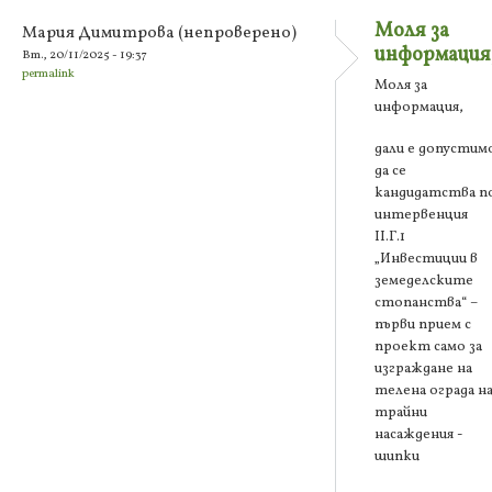
Моля за
Мария Димитрова (непроверено)
информация
Вт., 20/11/2025 - 19:37
permalink
Моля за
информация,
дали е допустим
да се
кандидатства п
интервенция
ІІ.Г.1
„Инвестиции в
земеделските
стопанства“ –
първи прием с
проект само за
изграждане на
телена ограда н
трайни
насаждения -
шипки