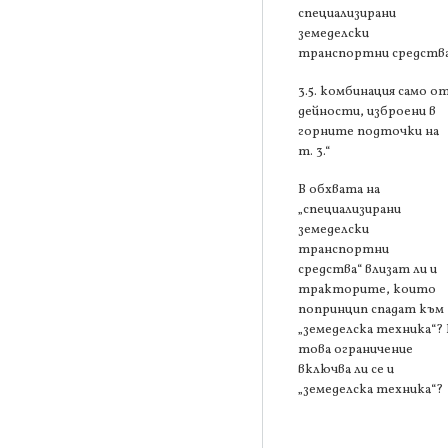
специализирани
земеделски
транспортни средства
3.5. комбинация само о
дейности, изброени в
горните подточки на
т. 3.“
В обхвата на
„специализирани
земеделски
транспортни
средства“ влизат ли и
тракторите, които
попринцип спадат към
„земеделска техника“? 
това ограничение
включва ли се и
„земеделска техника“?