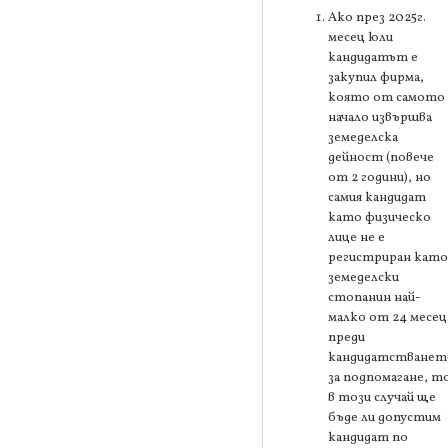
Ако през 2025г.
месец юли
кандидатът е
закупил фирма,
която от самото
начало извършва
земеделска
дейност (повече
от 2 години), но
самия кандидат
като физическо
лице не е
регистриран като
земеделски
стопанин най-
малко от 24 месец
преди
кандидатстванет
за подпомагане, т
в този случай ще
бъде ли допустим
кандидат по