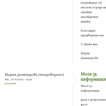
изграждане на
телена ограда н
трайни
насаждения -
шипки
Благодаря
предварително
С уважение
Мария
Димитрова
Моля за
Мария Димитрова (непроверено)
информация
Вт., 20/11/2025 - 19:36
permalink
Моля за
информация,
дали е допустим
да се