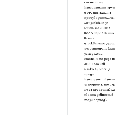
стопани на
кандидатите груп
и организации на
производители им
ли изискване за
минимален СПО
8000 евро? За тях
важи ли
изискването „да са
регистрирани кат
земеделски
стопани по реда н
ЗПЗП от най –
малко 24 месеца
преди
кандидатстванет
за подпомагане и д
не са прекратявал
своята дейност в
този период“.