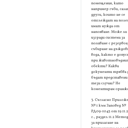
помещения, като
например гъби, сала
други, които не се
отглеждат на поле
имат нужда от
напояване. Може ли 
изгради система за
поливане с резервоа
събиране на дъждов
вода, както е допу
при животновъдни
обекти? Какви
документи трябва 
бъдат представени
тези случаи? Не
коментирам оранже
3. Съгласно Прилож
№ 1 към Заповед №
РД09-1043 от 19.11.
г., раздел 11.2 Мето
за прилагане на