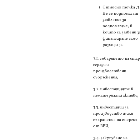
Относно точка „3
Не се подпомагат
заявления за
подпомагане, в
които са заявени з
финансиране само
разходи за:
3.1. събарянето на ста
сгради и
производствени
съоръжения;
3.2. инвестициите в
нематериални активи;
3.3. инвестиции за
производство и/или
съхранение на енергия
от ВЕИ;
3.4. закупуване на