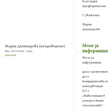
Благодаря
предварително
С уважение
Мария
Димитрова
Моля за
Мария Димитрова (непроверено)
информация
Вт., 20/11/2025 - 19:41
permalink
Моля за
информация,
дали е допустим
да се
кандидатства п
интервенция
ІІ.Г.1
„Инвестиции в
земеделските
стопанства“ –