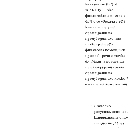
Регламент (ЕС) №
2021/2115.“ – Ако
финансовата помощ е
50% и се увеличи с 25% з
кандидат групи/
организации на
производители, то
това прави 75%
финансова помощ и си
противоречи с точка
6.3. Моля за пояснение
при кандидати групи/
организации на
производители колко 
е максималната помощ
Относно
допустимостта н
кандидатите и по
специално „1.3. да