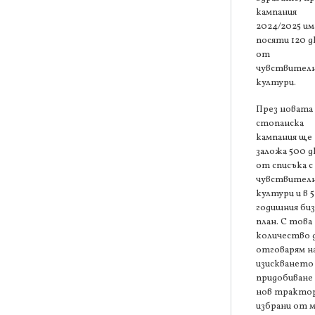
кампания
2024/2025 им
посяти 120 д
от
чувствител
култури.
През новата
стопанска
кампания ще
заложа 500 д
от списъка с
чувствител
култури и в 5
годишния биз
план. С това
количество 
отговарям н
изискването 
придобиване 
нов трактор
избрани от 