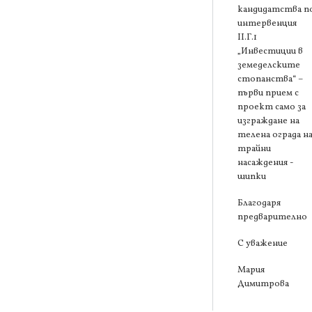
кандидатства п
интервенция
ІІ.Г.1
„Инвестиции в
земеделските
стопанства“ –
първи прием с
проект само за
изграждане на
телена ограда н
трайни
насаждения -
шипки
Благодаря
предварително
С уважение
Мария
Димитрова