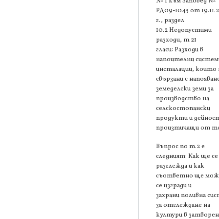
№ 1 към Заповед №
РД09-1043 от 19.11.
г., раздел
10.2 Недопустими
разходи, т.21
гласи: Разходи в
напоителни систем
инсталации, които 
свързани с напояван
земеделски земи за
производство на
селскостопански
продукти и дейнос
произтичащи от то
Въпрос по т.2 е
следният: Как ще се
разглежда и как
съответно ще мож
се изгради и
захрани поливна си
за отглеждане на
култури в затворен