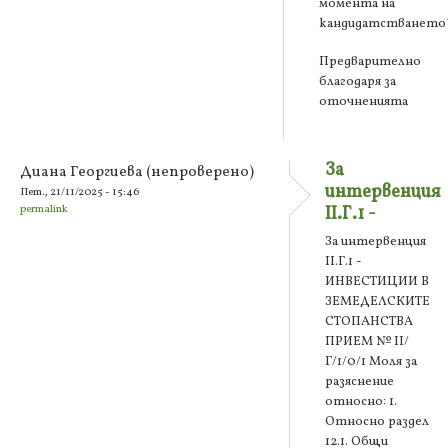
момента на
кандидатстването
Предварително
благодаря за
оточненията
За
Диана Георгиева (непроверено)
интервенция
Пет., 21/11/2025 - 15:46
permalink
II.Г.1 -
За интервенция
II.Г.1 -
ИНВЕСТИЦИИ В
ЗЕМЕДЕЛСКИТЕ
СТОПАНСТВА
ПРИЕМ № II/
Г/1/0/1 Моля за
разяснение
относно: 1.
Относно раздел
12.1. Общи