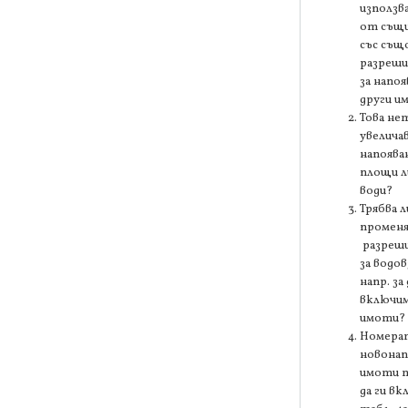
използв
от същи
със съ
разреши
за напоя
други и
Това не
увелича
напоява
площи л
води?
Трябва л
промен
разреш
за водов
напр. за 
включи
имоти?
Номерат
новона
имоти т
да ги вк