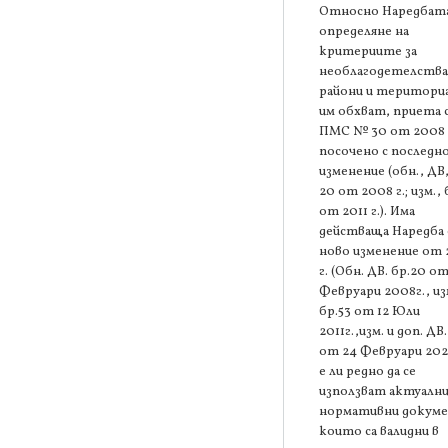
Относно Наредбата
определяне на
критериите за
необлагодетелств
райони и територи
им обхват, приета 
ПМС № 30 от 2008 г
посочено с последн
изменение (обн., ДВ,
20 от 2008 г.; изм., 
от 2011 г.). Има
действаща Наредба 
ново изменение от
г. (Обн. ДВ. бр.20 от
Февруари 2008г., из
бр.53 от 12 Юли
2011г.,изм. и доп. ДВ.
от 24 Февруари 202
е ли редно да се
използват актуалн
нормативни докум
които са валидни в