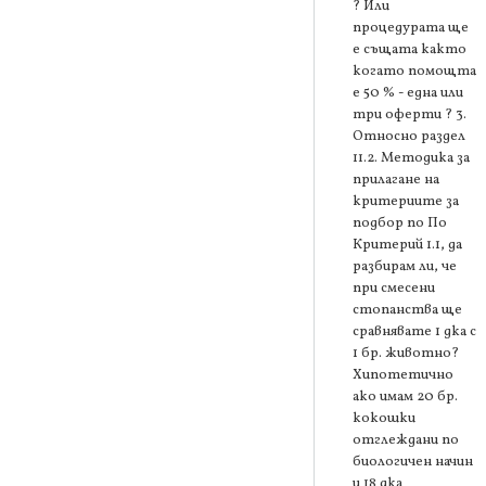
? Или
процедурата ще
е същата както
когато помощта
е 50 % - една или
три оферти ? 3.
Относно раздел
11.2. Методика за
прилагане на
критериите за
подбор по По
Критерий 1.1, да
разбирам ли, че
при смесени
стопанства ще
сравнявате 1 дка с
1 бр. животно?
Хипотетично
ако имам 20 бр.
кокошки
отглеждани по
биологичен начин
и 18 дка