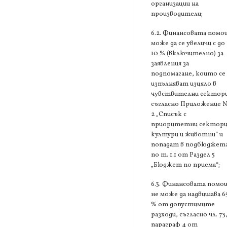
организации на
производители;
6.2. Финансовата помо
може да се увеличи с до
10 % (включително) за
заявления за
подпомагане, които се
изпълняват изцяло в
чувствителни сектори
съгласно Приложение 
2 „Списък с
приоритетни сектори
култури и животни“ и
попадат в подбюджет
по т. 1.1 от Раздел 5
„Бюджет по приема“;
6.3. Финансовата помо
не може да надвишава 6
% от допустимите
разходи, съгласно чл. 73
параграф 4 от