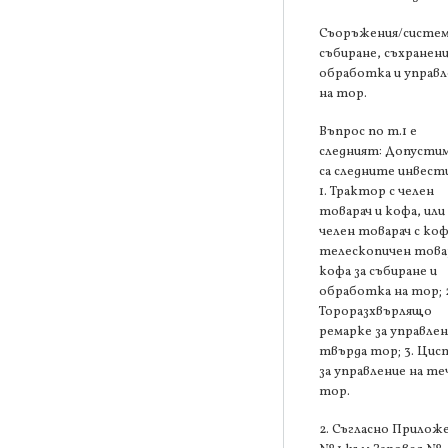
Съоръжения/систем
събиране, съхранени
обработка и управл
на тор.
Въпрос по т.1 е
следният: Допустим
са следните инвест
1. Трактор с челен
товарач и кофа, или
челен товарач с коф
телескопичен товар
кофа за събиране и
обработка на тор; 
Тороразхвърлящо
ремарке за управлен
твърда тор; 3. Цис
за управление на те
тор.
2. Съгласно Прилож