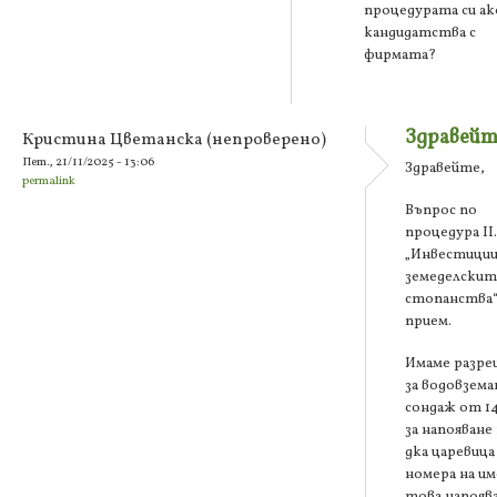
процедурата си ак
кандидатства с
фирмата?
Здравейт
Кристина Цветанска (непроверено)
Пет., 21/11/2025 - 13:06
Здравейте,
permalink
Въпрос по
процедура ІІ.
„Инвестиции
земеделскит
стопанства“
прием.
Имаме разр
за водовземан
сондаж от 14
за напояване
дка царевица
номера на и
това напоява