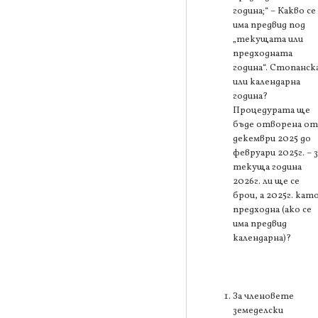
година;“ – Какво се
има предвид под
„текущата или
предходната
година“. Стопанск
или календарна
година?
Процедурата ще
бъде отворена от
декември 2025 до
февруари 2025г. – з
текуща година
2026г. ли ще се
брои, а 2025г. кат
предходна (ако се
има предвид
календарна)?
За членовете
земеделски