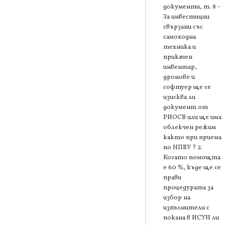
документи, т. 8 -
За инвестиции
свързани със
самоходна
техника и
прикачен
инвентар,
дронове и
софтуер ще се
изисква ли
документ от
РИОСВ или ще има
облекчен режим
както при приема
по НПВУ ? 2.
Когато помощта
е 60 %, къде ще се
прави
процедурата за
избор на
изпълнители с
покана в ИСУН ли