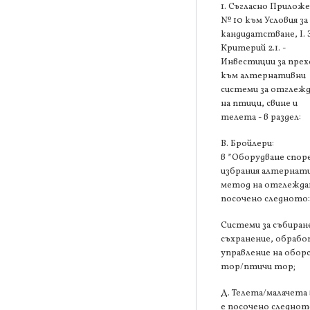
1. Съгласно Прилож
№ 10 към Условия за
кандидатстване, І. 
Критерий 2.1. -
Инвестиции за прех
към алтернативни
системи за отглеж
на птици, свине и
телета - в раздел:
В. Бройлери:
в *Оборудване спор
избрания алтернат
метод на отглеждан
посочено следното
Системи за събиран
съхранение, обрабо
управление на обор
тор/птичи тор;
Д. Телета/малачета 
е посочено следнот