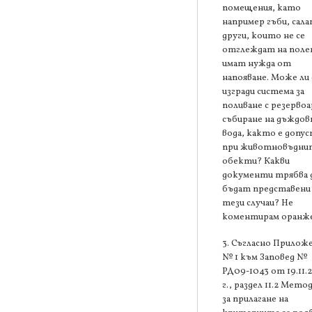
помещения, като
например гъби, сала
други, които не се
отглеждат на поле
имат нужда от
напояване. Може ли 
изгради система за
поливане с резервоа
събиране на дъждов
вода, както е допу
при животновъдни
обекти? Какви
документи трябва 
бъдат представени
тези случаи? Не
коментирам оранже
3. Съгласно Прилож
№ 1 към Заповед №
РД09-1043 от 19.11.
г., раздел 11.2 Мето
за прилагане на