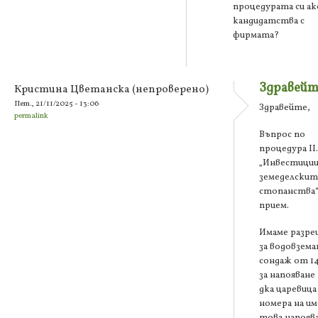
процедурата си ак
кандидатства с
фирмата?
Здравейт
Кристина Цветанска (непроверено)
Пет., 21/11/2025 - 13:06
Здравейте,
permalink
Въпрос по
процедура ІІ.
„Инвестиции
земеделскит
стопанства“
прием.
Имаме разр
за водовземан
сондаж от 14
за напояване
дка царевица
номера на и
това напоява