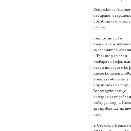
Съоръжения/систем
събиране, съхранени
обработка и управл
на тор.
Въпрос по т.1 е
следният: Допустим
са следните инвест
1. Трактор с челен
товарач и кофа, или
челен товарач с коф
телескопичен товар
кофа за събиране и
обработка на тор; 
Тороразхвърлящо
ремарке за управлен
твърда тор; 3. Цис
за управление на те
тор.
2. Съгласно Прилож