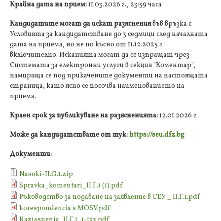
Крайна дата на прием:
11.03.2026 г., 23:59 часа
Кандидатите могат да искат разяснения
във връзка с
Условията за кандидатстване до 3 седмици след началната
дата на приема, но не по късно от 11.12.2025 г.
включително. Исканията могат да се изпращат чрез
Системата за електронни услуги в секция "Коментар",
намираща се под прикачените документи на настоящата
страница, като ясно се посочва наименованието на
приема.
Краен срок за публикуване на разясненията:
12.01.2026 г.
Може да кандидатствате от тук:
https://seu.dfz.bg
Документи:
Nasoki-ІІ.G.1.zip
Spravka_komentari_II.Г.1 (1).pdf
Ръководство за подаване на заявление в СЕУ _ II.Г.1.pdf
korespondencia s MOSV.pdf
Raziasnenia_ІІ.Г.1_1-133.pdf