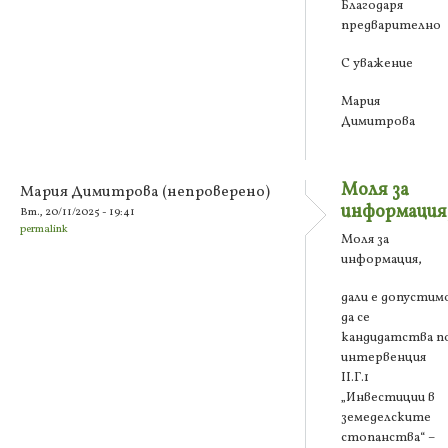
Благодаря
предварително
С уважение
Мария
Димитрова
Моля за
Мария Димитрова (непроверено)
информация
Вт., 20/11/2025 - 19:41
permalink
Моля за
информация,
дали е допустим
да се
кандидатства п
интервенция
ІІ.Г.1
„Инвестиции в
земеделските
стопанства“ –