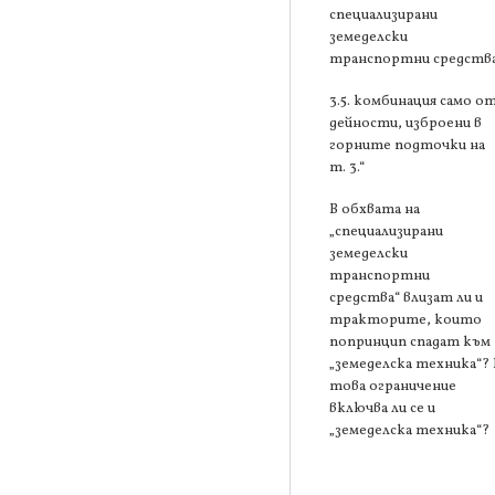
специализирани
земеделски
транспортни средства
3.5. комбинация само о
дейности, изброени в
горните подточки на
т. 3.“
В обхвата на
„специализирани
земеделски
транспортни
средства“ влизат ли и
тракторите, които
попринцип спадат към
„земеделска техника“? 
това ограничение
включва ли се и
„земеделска техника“?