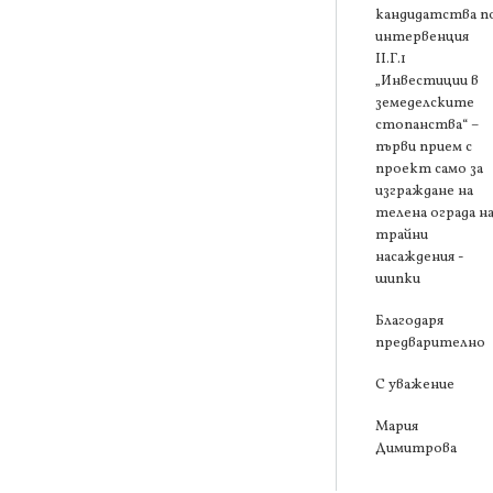
кандидатства п
интервенция
ІІ.Г.1
„Инвестиции в
земеделските
стопанства“ –
първи прием с
проект само за
изграждане на
телена ограда н
трайни
насаждения -
шипки
Благодаря
предварително
С уважение
Мария
Димитрова