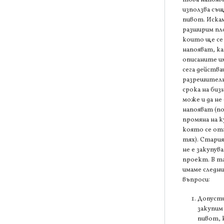
използва съ
пивот. Искам
разширим п
които ще се
напояват, к
описаните и
сега действ
разрешителн
срока на биз
може и да не 
напояват (п
промяна на 
която се от
тях). Стари
не е закупув
проект. В та
имаме следн
въпроси:
Допусти
закупим
пивот,