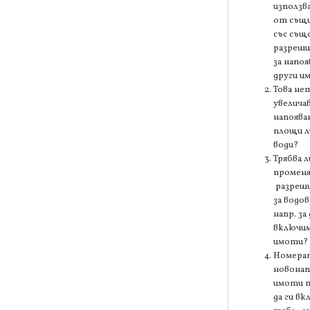
използв
от същи
със съ
разреши
за напоя
други и
Това не
увелича
напоява
площи л
води?
Трябва л
промен
разреш
за водов
напр. за 
включи
имоти?
Номерат
новона
имоти т
да ги вк