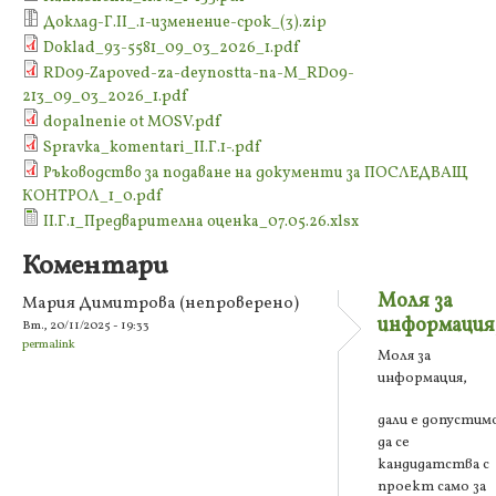
Доклад-Г.II_.1-изменение-срок_(3).zip
Doklad_93-5581_09_03_2026_1.pdf
RD09-Zapoved-za-deynostta-na-M_RD09-
213_09_03_2026_1.pdf
dopalnenie ot MOSV.pdf
Spravka_komentari_II.Г.1-.pdf
Ръководство за подаване на документи за ПОСЛЕДВАЩ
КОНТРОЛ_1_0.pdf
II.Г.1_Предварителна оценка_07.05.26.xlsx
Коментари
Моля за
Мария Димитрова (непроверено)
информация
Вт., 20/11/2025 - 19:33
permalink
Моля за
информация,
дали е допустим
да се
кандидатства с
проект само за