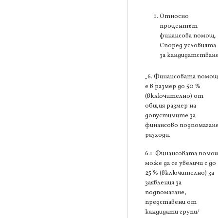
Относно
процентът
финансова помощ.
Според условията
за кандидатстване
„6. Финансовата помо
е в размер до 50 %
(включително) от
общия размер на
допустимите за
финансово подпомаган
разходи.
6.1. Финансовата помо
може да се увеличи с до
25 % (включително) за
заявления за
подпомагане,
представени от
кандидати групи/