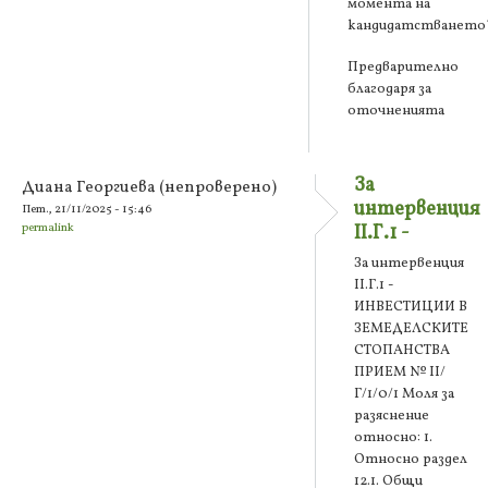
момента на
кандидатстването
Предварително
благодаря за
оточненията
За
Диана Георгиева (непроверено)
интервенция
Пет., 21/11/2025 - 15:46
permalink
II.Г.1 -
За интервенция
II.Г.1 -
ИНВЕСТИЦИИ В
ЗЕМЕДЕЛСКИТЕ
СТОПАНСТВА
ПРИЕМ № II/
Г/1/0/1 Моля за
разяснение
относно: 1.
Относно раздел
12.1. Общи