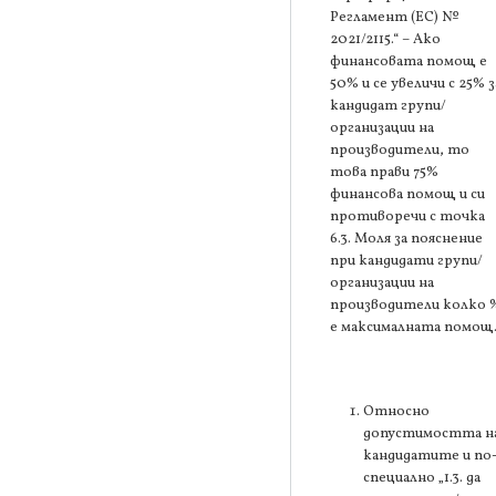
Регламент (ЕС) №
2021/2115.“ – Ако
финансовата помощ е
50% и се увеличи с 25% з
кандидат групи/
организации на
производители, то
това прави 75%
финансова помощ и си
противоречи с точка
6.3. Моля за пояснение
при кандидати групи/
организации на
производители колко 
е максималната помощ
Относно
допустимостта н
кандидатите и по
специално „1.3. да