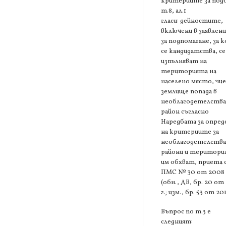
критериите за под
т.8, ал.1
гласи: дейностите,
включени в заявлен
за подпомагане, за 
се кандидатства, се
изпълняват на
територията на
населено място, чи
землище попада в
необлагодетелств
район съгласно
Наредбата за опред
на критериите за
необлагодетелств
райони и територи
им обхват, приета 
ПМС № 30 от 2008 
(обн., ДВ, бр. 20 от
г.; изм., бр. 53 от 201
Въпрос по т.3 е
следният: