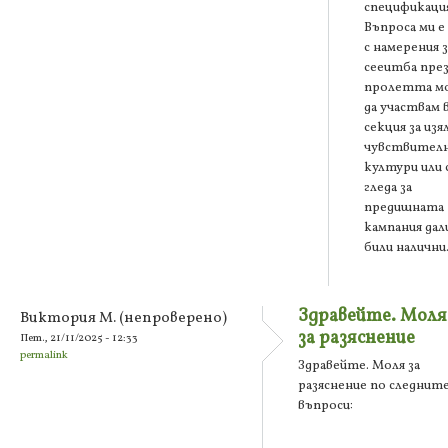
спецификация
Въпроса ми е
с намерения з
сееитба пре
пролетта м
да участвам 
секция за изя
чувствител
култури или 
гледа за
предишната
кампания дали
били налични
Здравейте. Моля
Виктория М. (непроверено)
за разяснение
Пет., 21/11/2025 - 12:33
permalink
Здравейте. Моля за
разяснение по следнит
въпроси: