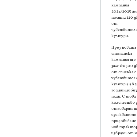
кампания
2024/2025 им
посяти 120 д
от
чувствител
култури.
През новата
стопанска
кампания ще
заложа 500 д
от списъка с
чувствител
култури и в 5
годишния биз
план. С това
количество 
отговарям н
изискването 
придобиване 
нов трактор
избрани от 