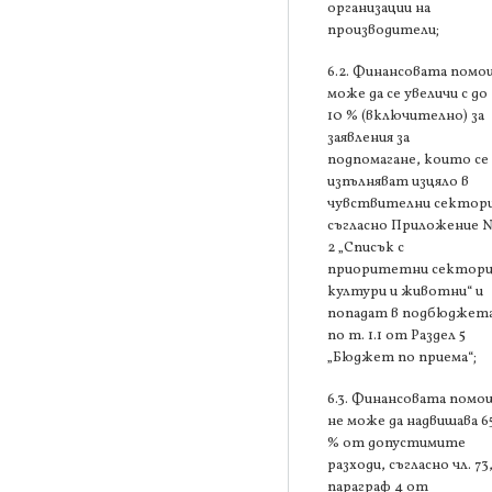
организации на
производители;
6.2. Финансовата помо
може да се увеличи с до
10 % (включително) за
заявления за
подпомагане, които се
изпълняват изцяло в
чувствителни сектори
съгласно Приложение 
2 „Списък с
приоритетни сектори
култури и животни“ и
попадат в подбюджет
по т. 1.1 от Раздел 5
„Бюджет по приема“;
6.3. Финансовата помо
не може да надвишава 6
% от допустимите
разходи, съгласно чл. 73
параграф 4 от