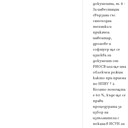
документи, т. 8 -
За инвестиции
свързани със
самоходна
техника и
прикачен
инвентар,
дронове и
софтуер ще се
изисква ли
документ от
РИОСВ или ще има
облекчен режим
както при приема
по НПВУ ? 2.
Когато помощта
е 60 %, къде ще се
прави
процедурата за
избор на
изпълнители с
покана в ИСУН ли