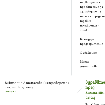
първи прием с
проект само за
изграждане на
телена ограда н
трайни
насаждения -
шипки
Благодаря
предварително
С уважение
Мария
Димитрова
Здравйте
Виктория Атанасова (непроверено)
през
Пет., 21/11/2025 - 08:59
permalink
кампания
2024
Здравйте, пр