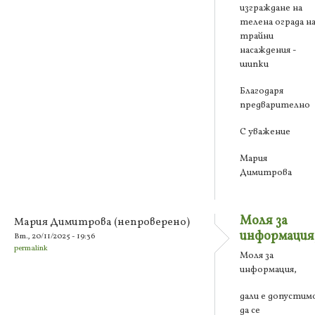
изграждане на
телена ограда н
трайни
насаждения -
шипки
Благодаря
предварително
С уважение
Мария
Димитрова
Моля за
Мария Димитрова (непроверено)
информация
Вт., 20/11/2025 - 19:36
permalink
Моля за
информация,
дали е допустим
да се