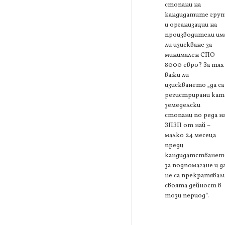
стопани на
кандидатите груп
и организации на
производители им
ли изискване за
минимален СПО
8000 евро? За тях
важи ли
изискването „да са
регистрирани кат
земеделски
стопани по реда н
ЗПЗП от най –
малко 24 месеца
преди
кандидатстванет
за подпомагане и д
не са прекратявал
своята дейност в
този период“.