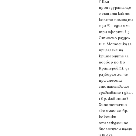
? Или
процедурата ще
е същата както
когато помощта
е 50 % - една или
три оферти ? 3.
Относно раздел
11.2. Методика за
прилагане на
критериите за
подбор по По
Критерий 1.1, да
разбирам ли, че
при смесени
стопанства ще
сравнявате 1 дка с
1 бр. животно?
Хипотетично
ако имам 20 бр.
кокошки
отглеждани по
биологичен начин
и 18 дка