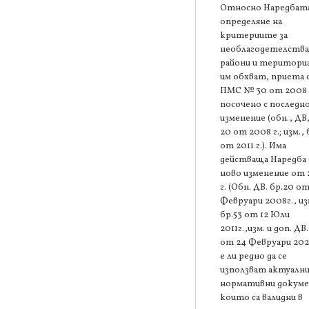
Относно Наредбата
определяне на
критериите за
необлагодетелств
райони и територи
им обхват, приета 
ПМС № 30 от 2008 г
посочено с последн
изменение (обн., ДВ,
20 от 2008 г.; изм., 
от 2011 г.). Има
действаща Наредба 
ново изменение от
г. (Обн. ДВ. бр.20 от
Февруари 2008г., из
бр.53 от 12 Юли
2011г.,изм. и доп. ДВ.
от 24 Февруари 202
е ли редно да се
използват актуалн
нормативни докум
които са валидни в