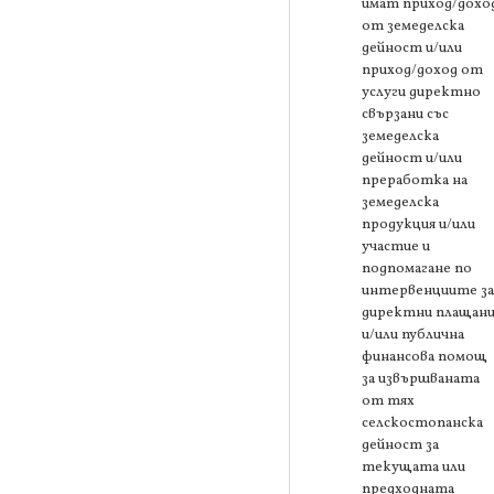
имат приход/дохо
от земеделска
дейност и/или
приход/доход от
услуги директно
свързани със
земеделска
дейност и/или
преработка на
земеделска
продукция и/или
участие и
подпомагане по
интервенциите за
директни плащани
и/или публична
финансова помощ
за извършваната
от тях
селскостопанска
дейност за
текущата или
предходната