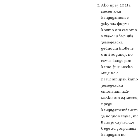
Ако през 2025г.
месец юли
кандидатът е
закупил фирма,
която от самото
начало извършва
земеделска
дейност (повече
от 2 години), но
самия кандидат
като физическо
лице не е
регистриран като
земеделски
стопанин най-
малко от 24 месец
преди
кандидатстванет
за подпомагане, т
в този случай ще
бъде ли допустим
кандидат по