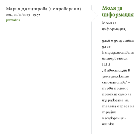
Моля за
Мария Димитрова (непроверено)
информация
Вт., 20/11/2025 - 19:37
permalink
Моля за
информация,
дали е допустим
да се
кандидатства п
интервенция
ІІ.Г.1
„Инвестиции в
земеделските
стопанства“ –
първи прием с
проект само за
изграждане на
телена ограда н
трайни
насаждения -
шипки