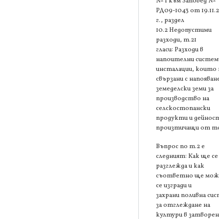
№ 1 към Заповед №
РД09-1043 от 19.11.
г., раздел
10.2 Недопустими
разходи, т.21
гласи: Разходи в
напоителни систем
инсталации, които 
свързани с напояван
земеделски земи за
производство на
селскостопански
продукти и дейнос
произтичащи от то
Въпрос по т.2 е
следният: Как ще се
разглежда и как
съответно ще мож
се изгради и
захрани поливна си
за отглеждане на
култури в затворен