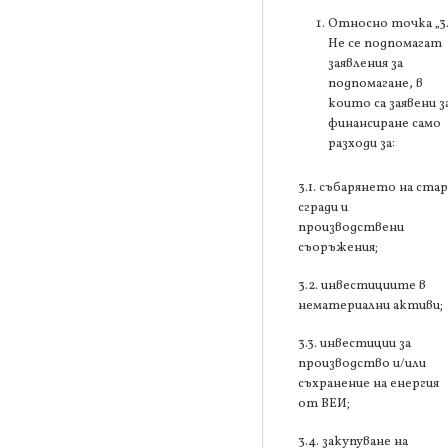
Относно точка „3
Не се подпомагат
заявления за
подпомагане, в
които са заявени з
финансиране само
разходи за:
3.1. събарянето на ста
сгради и
производствени
съоръжения;
3.2. инвестициите в
нематериални активи;
3.3. инвестиции за
производство и/или
съхранение на енергия
от ВЕИ;
3.4. закупуване на