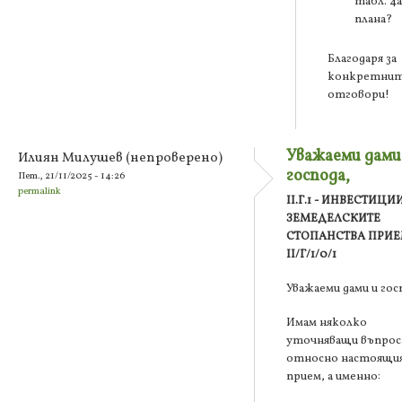
табл. 4а
плана?
Благодаря за
конкретни
отговори!
Уважаеми дами
Илиян Милушев (непроверено)
господа,
Пет., 21/11/2025 - 14:26
permalink
II.Г.1 - ИНВЕСТИЦИ
ЗЕМЕДЕЛСКИТЕ
СТОПАНСТВА ПРИ
II/Г/1/0/1
Уважаеми дами и гос
Имам няколко
уточняващи въпрос
относно настоящи
прием, а именно: