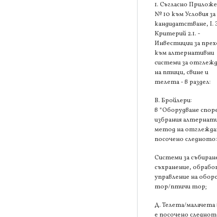
1. Съгласно Прилож
№ 10 към Условия за
кандидатстване, І. 
Критерий 2.1. -
Инвестиции за прех
към алтернативни
системи за отглеж
на птици, свине и
телета - в раздел:
В. Бройлери:
в *Оборудване спор
избрания алтернат
метод на отглеждан
посочено следното
Системи за събиран
съхранение, обрабо
управление на обор
тор/птичи тор;
Д. Телета/малачета 
е посочено следнот