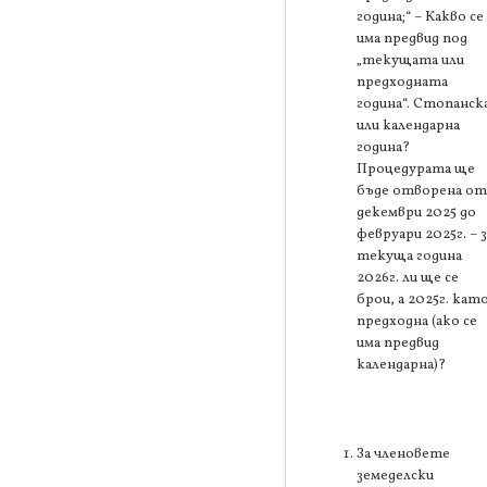
година;“ – Какво се
има предвид под
„текущата или
предходната
година“. Стопанск
или календарна
година?
Процедурата ще
бъде отворена от
декември 2025 до
февруари 2025г. – з
текуща година
2026г. ли ще се
брои, а 2025г. кат
предходна (ако се
има предвид
календарна)?
За членовете
земеделски