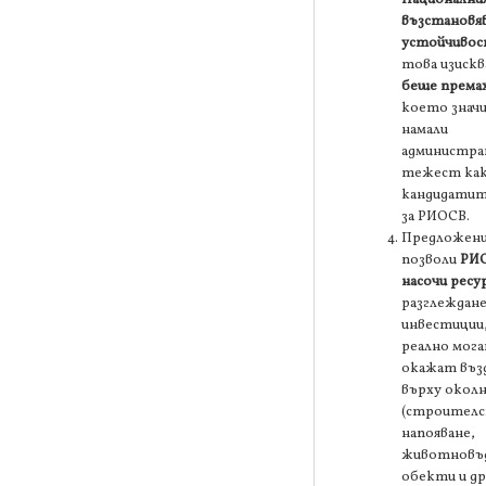
възстановяв
устойчивос
това изискв
беше према
което знач
намали
администр
тежест как
кандидатит
за РИОСВ.
Предложен
позволи
РИО
насочи ресур
разглеждане
инвестиции
реално мога
окажат въз
върху околн
(строителс
напояване,
животновъ
обекти и др.