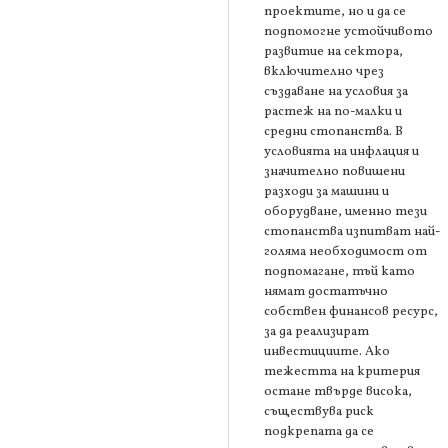
проектите, но и да се
подпомогне устойчивото
развитие на сектора,
включително чрез
създаване на условия за
растеж на по-малки и
средни стопанства. В
условията на инфлация и
значително повишени
разходи за машини и
оборудване, именно тези
стопанства изпитват най-
голяма необходимост от
подпомагане, тъй като
нямат достатъчно
собствен финансов ресурс,
за да реализират
инвестициите. Ако
тежестта на критерия
остане твърде висока,
съществува риск
подкрепата да се