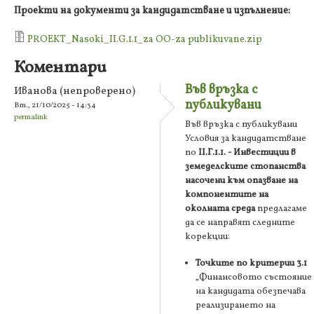
Проекти на документи за кандидатстване и изпълнение:
PROEKT_Nasoki_II.G.1.1_za OO-za publikuvane.zip
Коментари
Във връзка с
Иванова (непроверено)
публикувани
Вт., 21/10/2025 - 14:34
permalink
Във връзка с публикувани
Условия за кандидатстване
по
II.Г.1.1. - Инвестиции в
земеделските стопанства
насочени към опазване на
компонентите на
околната среда
предлагаме
да се направят следните
корекции:
Точките по критерии 3.1
„Финансовото състояние
на кандидата обезпечава
реализирането на