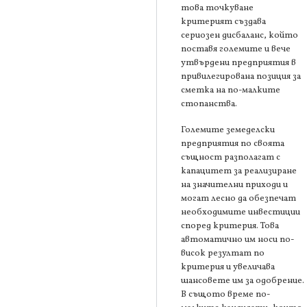
това точкуване
критерият създава
сериозен дисбаланс, който
поставя големите и вече
утвърдени предприятия в
привилегирована позиция за
сметка на по-малките
стопанства.
Големите земеделски
предприятия по своята
същност разполагат с
капацитет за реализиране
на значителни приходи и
могат лесно да обезпечат
необходимите инвестиции
според критерия. Това
автоматично им носи по-
висок резултат по
критерия и увеличава
шансовете им за одобрение.
В същото време по-