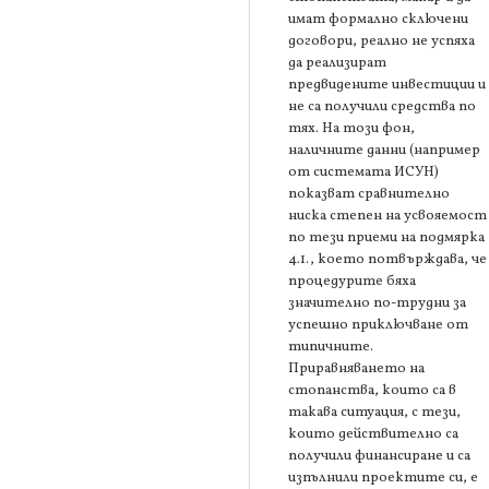
имат формално сключени
договори, реално не успяха
да реализират
предвидените инвестиции и
не са получили средства по
тях. На този фон,
наличните данни (например
от системата ИСУН)
показват сравнително
ниска степен на усвояемост
по тези приеми на подмярка
4.1., което потвърждава, че
процедурите бяха
значително по-трудни за
успешно приключване от
типичните.
Приравняването на
стопанства, които са в
такава ситуация, с тези,
които действително са
получили финансиране и са
изпълнили проектите си, е