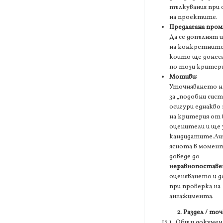
тълкувания при
на проектите.
Предлагана пром
Да се допълнят 
на конкретните
които ще донес
по този критери
Мотиви:
Уточняването н
за „подобни сис
осигури еднакво
на критерия от 
оценители и ще 
кандидатите.Ли
яснота в момент
доведе до
неравнопостав
оценяването и д
при проверка на
ангажимента.
2. Раздел / точ
12.1 „Общи документ