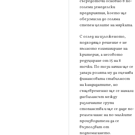
съсредоточи основно в по-
големи земеделски
предприятия, което ще
обезсмисли до голяма
степен целите на мярката.
С оглед на изложеното,
подходящо решение е не
пълното елиминиране на
критерия, а неговото
редуциране от 15 на 8
точки. По този начин ще се
запази ролята му да оценява
финансовата стабилност
на кандидатите, но
същевременно ще се намали
дисбалансът между
различните групи
стопанства и ще се даде по-
реален шанс на по-малките
производители да се
възползват от
подпомагането.