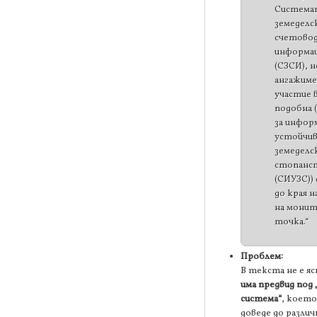
Системат
земеделс
счетово
информа
(СЗСИ), 
ангажиме
участие в
подобна 
за инфор
устойчи
земеделс
стопанс
(СИУЗС))
до края н
на монит
точка.“
Проблем:
В текста не е я
има предвид под
система“
, което
доведе до различ