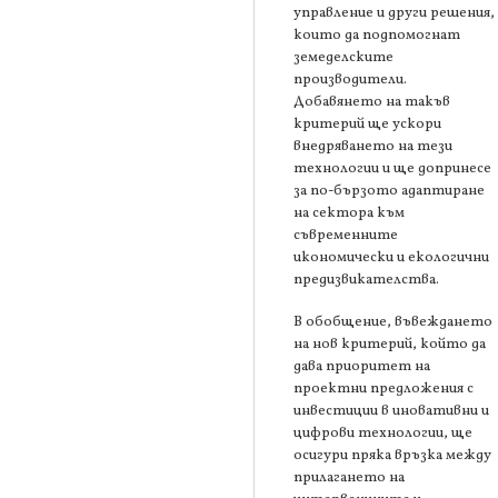
управление и други решения,
които да подпомогнат
земеделските
производители.
Добавянето на такъв
критерий ще ускори
внедряването на тези
технологии и ще допринесе
за по-бързото адаптиране
на сектора към
съвременните
икономически и екологични
предизвикателства.
В обобщение, въвеждането
на нов критерий, който да
дава приоритет на
проектни предложения с
инвестиции в иновативни и
цифрови технологии, ще
осигури пряка връзка между
прилагането на