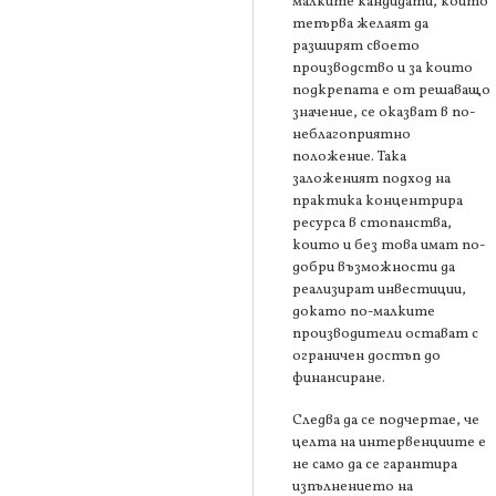
малките кандидати, които
тепърва желаят да
разширят своето
производство и за които
подкрепата е от решаващо
значение, се оказват в по-
неблагоприятно
положение. Така
заложеният подход на
практика концентрира
ресурса в стопанства,
които и без това имат по-
добри възможности да
реализират инвестиции,
докато по-малките
производители остават с
ограничен достъп до
финансиране.
Следва да се подчертае, че
целта на интервенциите е
не само да се гарантира
изпълнението на