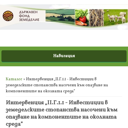
Вие сте тук
Каталог
» Интервенция „II.Г.1.1 - Инвестиции в
земеделските стопанства насочени към опазване на
компонентите на околната среда”
Интервенция „II.Г.1.1 - Инвестиции в
земеделските стопанства насочени към
опазване на компонентите на околната
среда”