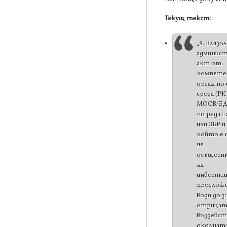
Текущ текст:
„8. Влязъл
админис
акт от
компете
орган по
среда (Р
МОСВ/БД)
по реда н
или ЗБР и 
който е 
че
осъщест
на
инвести
предложе
води до 
отрицат
въздейст
околната