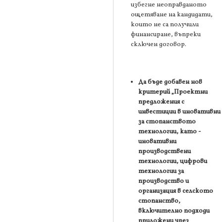
избегне неоправданото
ощетяване на кандидати,
които не са получили
финансиране, въпреки
сключен договор.
Да бъде добавен нов
критерий
„Проектни
предложения с
инвестиции в иновативни
за стопанството
технологии, като -
иновативни
производствени
технологии, цифрови
технологии за
производство и
организация в селското
стопанство,
включително подходи
приложени чрез