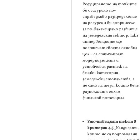
Редуцирането на точките
би осигурило по-
справедливо разпределение
на ресурса и би допринесло
за по-балансирано развитие
на земеделския сектор. Така
интервенциите ще
постигнат своята основна
цел – да стимулират
модернизацията и
устойчивия растеж на
всички категории
земеделски стопанства, а
не само на тези, които вече
разполагат с голям
финансов потенциал.
Уточняващият текст в
критерии 4.5
„Кандидати,
които не са подпомагани