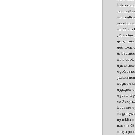
както и
за спазва
поставе
условия и
т. 21 от Р
„Условия 
допусти
дейност
инвестиц
т.ч. срок
изпълнен
одобрен
заявления
подпомаг
издаден 
орган. П
се в случ
когато и
на докум
изисква п
или по ЗВ
този док