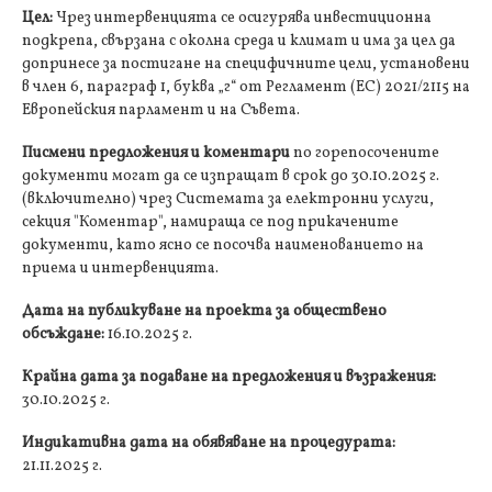
Цел:
Чрез интервенцията се осигурява инвестиционна
подкрепа, свързана с околна среда и климат и има за цел да
допринесе за постигане на специфичните цели, установени
в член 6, параграф 1, буква „г“ от Регламент (ЕС) 2021/2115 на
Европейския парламент и на Съвета.
Писмени предложения и коментари
по горепосочените
документи могат да се изпращат в срок до 30.10.2025 г.
(включително) чрез Системата за електронни услуги,
секция "Коментар", намираща се под прикачените
документи, като ясно се посочва наименованието на
приема и интервенцията.
Дата на публикуване на проекта за обществено
обсъждане:
16.10.2025 г.
Крайна дата за подаване на предложения и възражения:
30.10.2025 г.
Индикативна дата на обявяване на процедурата:
21.11.2025 г.