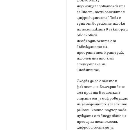
фокус върху
научноизследователската
дейност, технологиите и
цифровизацията“. Това е
една от водещите насоки
на политиката в сектора и
обосновава
необходимостта от
въвеждането на
приоритетен критерий,
насочен именно към
стимулиране на
иновациите.
Следва да се отчете и
фактът, че България вече
има приета Национална
стратегия за цифровизация
на земеделието и селските
райони, която подчертава
нуждата от внедряване на
прецизни технологии,
цифрови системи за