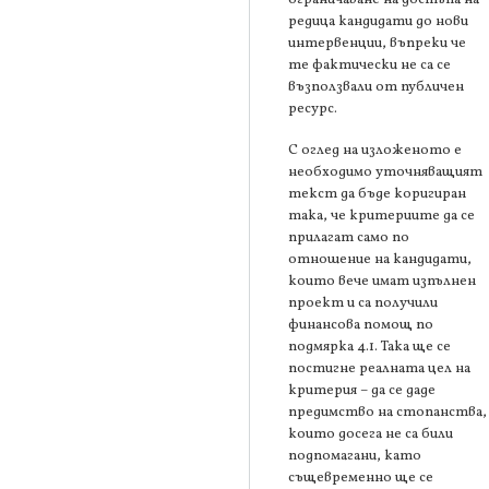
редица кандидати до нови
интервенции, въпреки че
те фактически не са се
възползвали от публичен
ресурс.
С оглед на изложеното е
необходимо уточняващият
текст да бъде коригиран
така, че критериите да се
прилагат само по
отношение на кандидати,
които вече имат изпълнен
проект и са получили
финансова помощ по
подмярка 4.1. Така ще се
постигне реалната цел на
критерия – да се даде
предимство на стопанства,
които досега не са били
подпомагани, като
същевременно ще се