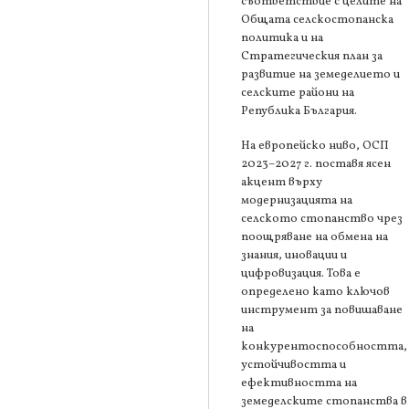
съответствие с целите на
Общата селскостопанска
политика и на
Стратегическия план за
развитие на земеделието и
селските райони на
Република България.
На европейско ниво, ОСП
2023–2027 г. поставя ясен
акцент върху
модернизацията на
селското стопанство чрез
поощряване на обмена на
знания, иновации и
цифровизация. Това е
определено като ключов
инструмент за повишаване
на
конкурентоспособността,
устойчивостта и
ефективността на
земеделските стопанства в