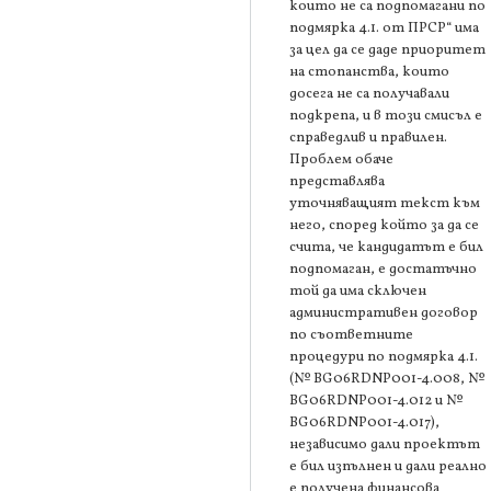
които не са подпомагани по
подмярка 4.1. от ПРСР“ има
за цел да се даде приоритет
на стопанства, които
досега не са получавали
подкрепа, и в този смисъл е
справедлив и правилен.
Проблем обаче
представлява
уточняващият текст към
него, според който за да се
счита, че кандидатът е бил
подпомаган, е достатъчно
той да има сключен
административен договор
по съответните
процедури по подмярка 4.1.
(№ BG06RDNP001-4.008, №
BG06RDNP001-4.012 и №
BG06RDNP001-4.017),
независимо дали проектът
е бил изпълнен и дали реално
е получена финансова