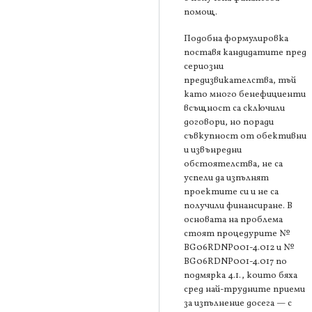
помощ.
Подобна формулировка
поставя кандидатите пред
сериозни
предизвикателства, тъй
като много бенефициенти
всъщност са сключили
договори, но поради
съвкупност от обективни
и извънредни
обстоятелства, не са
успели да изпълнят
проектите си и не са
получили финансиране. В
основата на проблема
стоят процедурите №
BG06RDNP001-4.012 и №
BG06RDNP001-4.017 по
подмярка 4.1., които бяха
сред най-трудните приеми
за изпълнение досега — с