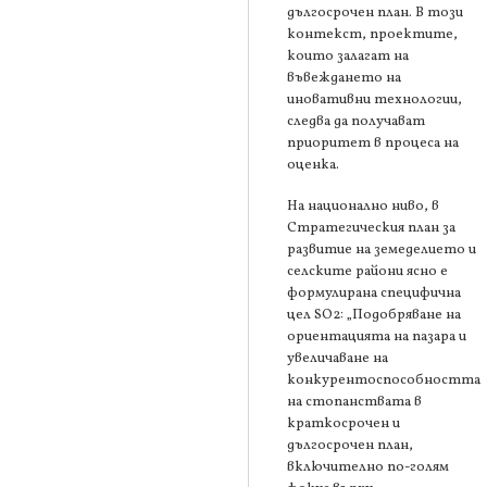
дългосрочен план. В този
контекст, проектите,
които залагат на
въвеждането на
иновативни технологии,
следва да получават
приоритет в процеса на
оценка.
На национално ниво, в
Стратегическия план за
развитие на земеделието и
селските райони ясно е
формулирана специфична
цел SO2: „Подобряване на
ориентацията на пазара и
увеличаване на
конкурентоспособността
на стопанствата в
краткосрочен и
дългосрочен план,
включително по-голям