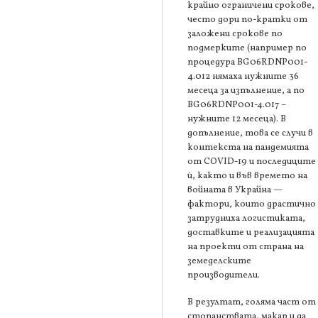
крайно ограничени срокове,
често дори по-кратки от
заложени срокове по
подмерките (например по
процедура BG06RDNP001-
4.012 нямаха нужните 36
месеца за изпълнение, а по
BG06RDNP001-4.017 –
нужните 12 месеца). В
допълнение, това се случи в
контекста на пандемията
от COVID-19 и последиците
ѝ, както и във времето на
войната в Украйна —
фактори, които драстично
затрудниха логистиката,
доставките и реализацията
на проекти от страна на
земеделските
производители.
В резултат, голяма част от
стопанствата, макар и да