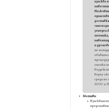
изисква п
инвестиц
включва
единств
доставка
самоходн
земеделс
техника,
инвента
и дронов
не попад
обхвата 
процеду
оценка н
въздейс
върху ок
среда по 
ЗООС и ЗВ
Мотиви:
Изискванет
представяне