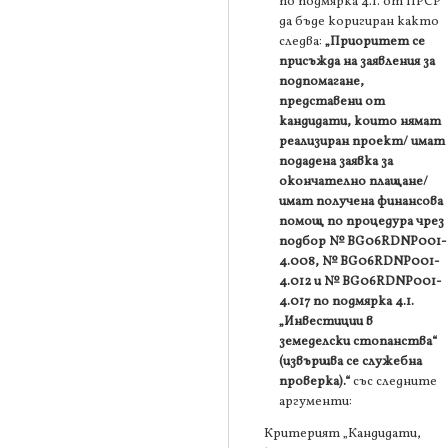
по подмярка 4.1. от ПРСР“
да бъде коригиран както
следва:
„Приоритет се
присъжда на заявления за
подпомагане,
представени от
кандидати, които нямат
реализиран проект/ имат
подадена заявка за
окончателно плащане/
имат получена финансова
помощ по процедура чрез
подбор № BG06RDNP001-
4.008, № BG06RDNP001-
4.012 и № BG06RDNP001-
4.017 по подмярка 4.1.
„Инвестиции в
земеделски стопанства“
(извършва се служебна
проверка).“
със следните
аргументи:
Критерият „Кандидати,