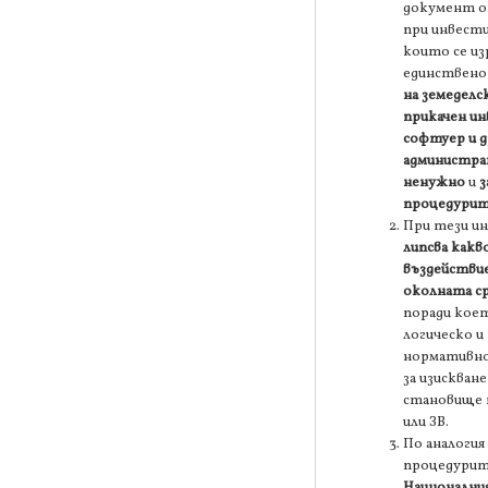
документ 
при инвести
които се из
единствено
на земеделс
прикачен и
софтуер и 
администр
ненужно
и
з
процедури
При тези и
липсва какв
въздействи
околната с
поради кое
логическо и
нормативно
за изискване
становище 
или ЗВ.
По аналогия 
процедурит
Националния