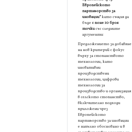
Европейското
партньорство за
иновации“
като същия да
бъде
с поне 10 броя
точки
със следните
аргументи:
Предложението за добавяне
на нов критерий с фокус
върху за стопанството
технологии, като
иновативни
производствени
технологии, цифрови
технологии за
производство и организация
в селското стопанство,
включително подходи
приложени чрез
Европейското
партньорство за иновации
е напълно обосновано и в