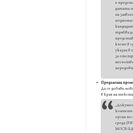
е предст
датата н
на заявле
подпомаг
кандида
трябва да
представ
късно в с
указан в
за отстр
несъотв
нередовн
Предлагана пром
Да се добави нов
в края на текста
„Докуме
компете
орган по
среда (Р
МОСВ/Б