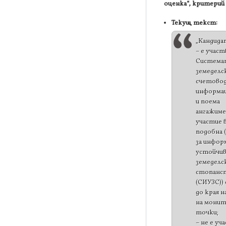
оценка“, критерий 
Текущ текст:
„Кандида
– е участ
Системат
земеделс
счетово
информац
и поема
ангажиме
участие в
подобна 
за инфор
устойчи
земеделс
стопанс
(СИУЗС))
до края н
на монит
точки;
– не е уч