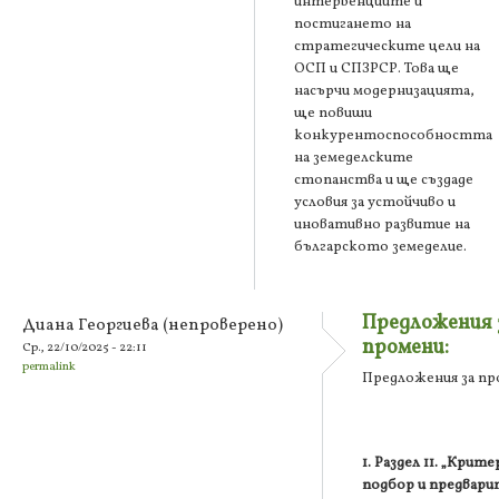
интервенциите и
постигането на
стратегическите цели на
ОСП и СПЗРСР. Това ще
насърчи модернизацията,
ще повиши
конкурентоспособността
на земеделските
стопанства и ще създаде
условия за устойчиво и
иновативно развитие на
българското земеделие.
Предложения 
Диана Георгиева (непроверено)
промени:
Ср., 22/10/2025 - 22:11
permalink
Предложения за пр
1. Раздел 11. „Крите
подбор и предвари