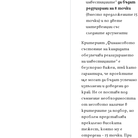
инвестициите“
да бъдат
редуцирани на 8 точки
(вместо предложените 15
точки) и по двете
интервенции със
следните аргументи:
Критерият „Финансовото
състояние на кандидата
обезпечава реализирането
на инвестициите“ е
безспорно важен, тъй като
гарантира, че проектите
ще могат да бъдат успешно
изпълнени и доведени до
край. Не се поставя под
съмнение необходимостта
от неговото наличие в
критериите за подбор, но
проблем представлява
прекалено високата
тежест, която му е
отредена – 15 точки. При