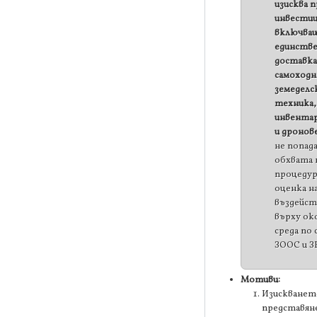
изисква п
инвестиц
включва
единств
доставка
самоходн
земеделс
техника,
инвента
и дронов
не попад
обхвата 
процеду
оценка н
въздейс
върху ок
среда по 
ЗООС и ЗВ
Мотиви:
Изискванет
представяне