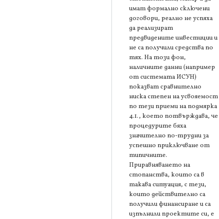
имат формално сключени
договори, реално не успяха
да реализират
предвидените инвестиции и
не са получили средства по
тях. На този фон,
наличните данни (например
от системата ИСУН)
показват сравнително
ниска степен на усвояемост
по тези приеми на подмярка
4.1., което потвърждава, че
процедурите бяха
значително по-трудни за
успешно приключване от
типичните.
Приравняването на
стопанства, които са в
такава ситуация, с тези,
които действително са
получили финансиране и са
изпълнили проектите си, е