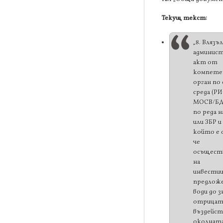
Текущ текст:
„8. Влязъл
админис
акт от
компете
орган по
среда (Р
МОСВ/БД)
по реда н
или ЗБР и 
който е 
че
осъщест
на
инвести
предложе
води до 
отрицат
въздейст
околната