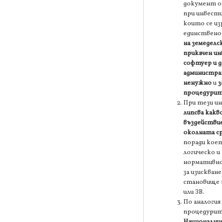
документ 
при инвести
които се из
единствено
на земеделс
прикачен и
софтуер и 
администр
ненужно
и
з
процедури
При тези и
липсва какв
въздействи
околната с
поради кое
логическо и
нормативно
за изискване
становище 
или ЗВ.
По аналогия 
процедурит
Националния