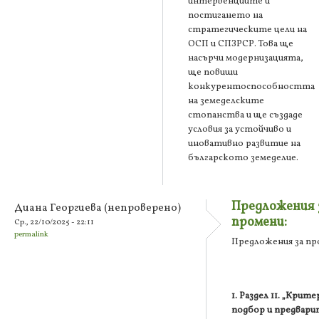
интервенциите и
постигането на
стратегическите цели на
ОСП и СПЗРСР. Това ще
насърчи модернизацията,
ще повиши
конкурентоспособността
на земеделските
стопанства и ще създаде
условия за устойчиво и
иновативно развитие на
българското земеделие.
Предложения 
Диана Георгиева (непроверено)
промени:
Ср., 22/10/2025 - 22:11
permalink
Предложения за пр
1. Раздел 11. „Крите
подбор и предвари