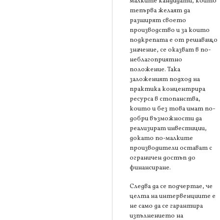
малките кандидати, които
тепърва желаят да
разширят своето
производство и за които
подкрепата е от решаващо
значение, се оказват в по-
неблагоприятно
положение. Така
заложеният подход на
практика концентрира
ресурса в стопанства,
които и без това имат по-
добри възможности да
реализират инвестиции,
докато по-малките
производители остават с
ограничен достъп до
финансиране.
Следва да се подчертае, че
целта на интервенциите е
не само да се гарантира
изпълнението на