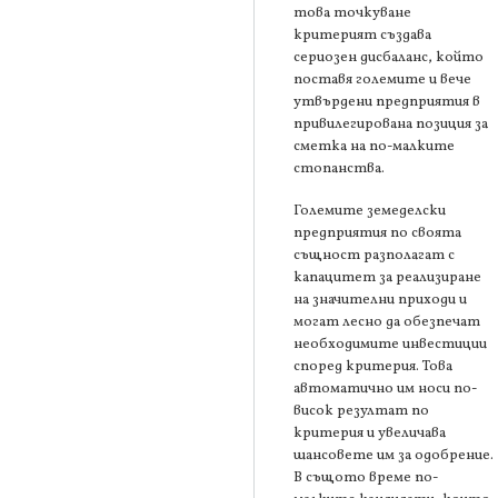
това точкуване
критерият създава
сериозен дисбаланс, който
поставя големите и вече
утвърдени предприятия в
привилегирована позиция за
сметка на по-малките
стопанства.
Големите земеделски
предприятия по своята
същност разполагат с
капацитет за реализиране
на значителни приходи и
могат лесно да обезпечат
необходимите инвестиции
според критерия. Това
автоматично им носи по-
висок резултат по
критерия и увеличава
шансовете им за одобрение.
В същото време по-