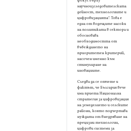
фокус върху
научноизследователската
дейност, технологиите и
цифровизацията“. Това е
една от водещите насоки
на политиката в сектора и
обосновава
необходимостта от
въвеждането на
приоритетен критерий,
насочен именно към
стимулиране на
иновациите.
Следва да се отчете и
фактът, че България вече
има приета Национална
стратегия за цифровизация
на земеделието и селските
райони, която подчертава
нуждата от внедряване на
прецизни технологии,
цифрови системи за