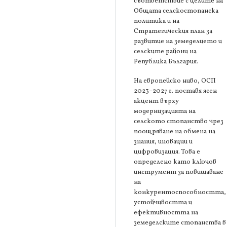
съответствие с целите на
Общата селскостопанска
политика и на
Стратегическия план за
развитие на земеделието и
селските райони на
Република България.
На европейско ниво, ОСП
2023–2027 г. поставя ясен
акцент върху
модернизацията на
селското стопанство чрез
поощряване на обмена на
знания, иновации и
цифровизация. Това е
определено като ключов
инструмент за повишаване
на
конкурентоспособността,
устойчивостта и
ефективността на
земеделските стопанства в