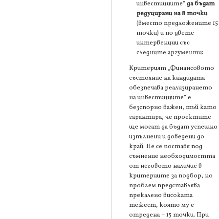
инвестициите“
да бъдат
редуцирани на 8 точки
(вместо предложените 15
точки) и по двете
интервенции със
следните аргументи:
Критерият „Финансовото
състояние на кандидата
обезпечава реализирането
на инвестициите“ е
безспорно важен, тъй като
гарантира, че проектите
ще могат да бъдат успешно
изпълнени и доведени до
край. Не се поставя под
съмнение необходимостта
от неговото наличие в
критериите за подбор, но
проблем представлява
прекалено високата
тежест, която му е
отредена – 15 точки. При