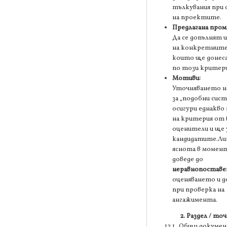
тълкувания при
на проектите.
Предлагана пром
Да се допълнят 
на конкретните
които ще донес
по този критери
Мотиви:
Уточняването н
за „подобни сис
осигури еднакво
на критерия от 
оценители и ще 
кандидатите.Ли
яснота в момент
доведе до
неравнопостав
оценяването и д
при проверка на
ангажимента.
2. Раздел / точ
12.1 „Общи документ