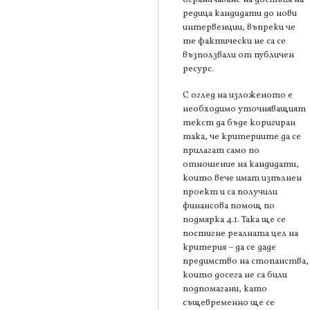
редица кандидати до нови
интервенции, въпреки че
те фактически не са се
възползвали от публичен
ресурс.
С оглед на изложеното е
необходимо уточняващият
текст да бъде коригиран
така, че критериите да се
прилагат само по
отношение на кандидати,
които вече имат изпълнен
проект и са получили
финансова помощ по
подмярка 4.1. Така ще се
постигне реалната цел на
критерия – да се даде
предимство на стопанства,
които досега не са били
подпомагани, като
същевременно ще се