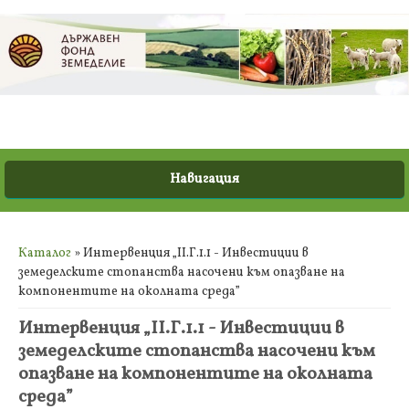
Вие сте тук
Каталог
» Интервенция „II.Г.1.1 - Инвестиции в
земеделските стопанства насочени към опазване на
компонентите на околната среда”
Интервенция „II.Г.1.1 - Инвестиции в
земеделските стопанства насочени към
опазване на компонентите на околната
среда”