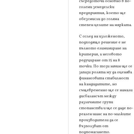
съсредоточи основно в по-
големи земеделски
предприятия, което ще
обезсмисли до голяма
степен целите на мярката.
С оглед на изложеното,
подходящо решение е не
пълното елиминиране на
критерия, а неговото
редуциране от 15 на 8
точки. По този начин ще се
запази ролята му да оценява
финансовата стабилност
на кандидатите, но
същевременно ще се намали
дисбалансът между
различните групи
стопанства и ще се даде по-
реален шанс на по-малките
производители да се
възползват от
подпомагането.