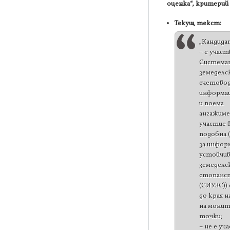
оценка“, критерий 
Текущ текст:
„Кандида
– е участ
Системат
земеделс
счетово
информац
и поема
ангажиме
участие в
подобна 
за инфор
устойчи
земеделс
стопанс
(СИУЗС))
до края н
на монит
точки;
– не е уч