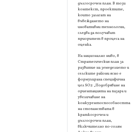
дългосрочен план. В този
контекст, проектите,
които залагат на
въвеждането на
иновативни технологии,
следва да получават
приоритет в процеса на
оценка.
На национално ниво, в
Стратегическия план за
развитие на земеделието и
селските райони ясно е
формулирана специфична
цел SO2: „Подобряване на
ориентацията на пазара и
увеличаване на
конкурентоспособността
на стопанствата в
краткосрочен и
дългосрочен план,
включително по-голям