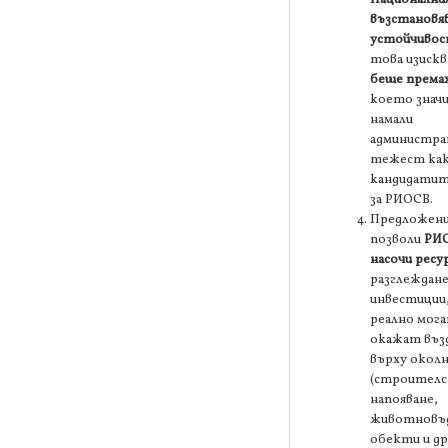
възстановяв
устойчивос
това изискв
беше према
което знач
намали
администр
тежест как
кандидатит
за РИОСВ.
Предложен
позволи
РИО
насочи ресур
разглеждане
инвестиции
реално мога
окажат въз
върху околн
(строителс
напояване,
животновъ
обекти и др.