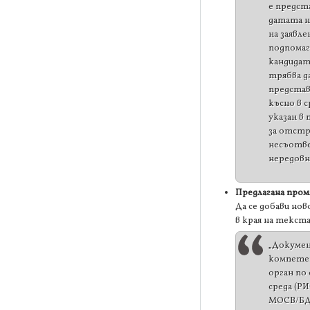
е предст
датата н
на заявле
подпомаг
кандида
трябва да
представ
късно в с
указан в
за отстр
несъотв
нередовн
Предлагана пром
Да се добави нов
в края на текста
„Докуме
компете
орган по
среда (Р
МОСВ/Б