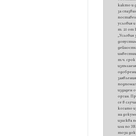
както и
за спазва
поставе
условия и
т. 21 от Р
„Условия 
допусти
дейност
инвестиц
т.ч. срок
изпълнен
одобрен
заявления
подпомаг
издаден 
орган. П
се в случ
когато и
на докум
изисква п
или по ЗВ
този док