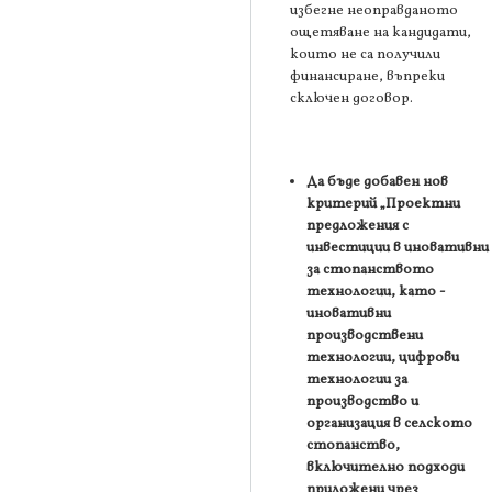
избегне неоправданото
ощетяване на кандидати,
които не са получили
финансиране, въпреки
сключен договор.
Да бъде добавен нов
критерий
„Проектни
предложения с
инвестиции в иновативни
за стопанството
технологии, като -
иновативни
производствени
технологии, цифрови
технологии за
производство и
организация в селското
стопанство,
включително подходи
приложени чрез