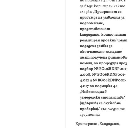
по подмярка 4.1. от ПРСР“
да бъде коригиран както
следва:
„Приоритет се
присъжда на заявления за
подпомагане,
представени от
кандидати, които нямат
реализиран проект/ имат
подадена заявка за
окончателно плащане/
имат получена финансова
помощ по процедура чрез
подбор № BG06RDNP001-
4.008, № BG06RDNP001-
4.012 и № BG06RDNP001-
4.017 по подмярка 4.1.
„Инвестиции в
земеделски стопанства“
(извършва се служебна
проверка).“
със следните
аргументи:
Критерият „Кандидати,