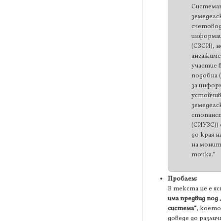
Системат
земеделс
счетово
информа
(СЗСИ), 
ангажиме
участие в
подобна 
за инфор
устойчи
земеделс
стопанс
(СИУЗС))
до края н
на монит
точка.“
Проблем:
В текста не е я
има предвид под
система“
, което
доведе до различ