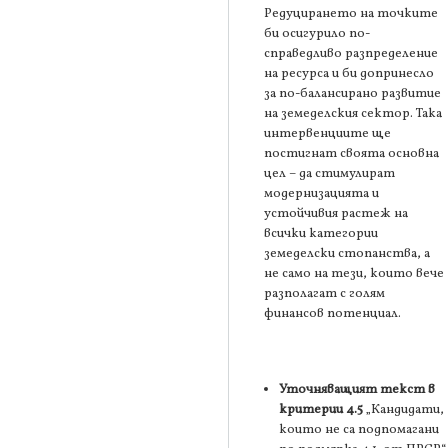
Редуцирането на точките
би осигурило по-
справедливо разпределение
на ресурса и би допринесло
за по-балансирано развитие
на земеделския сектор. Така
интервенциите ще
постигнат своята основна
цел – да стимулират
модернизацията и
устойчивия растеж на
всички категории
земеделски стопанства, а
не само на тези, които вече
разполагат с голям
финансов потенциал.
Уточняващият текст в
критерии 4.5
„Кандидати,
които не са подпомагани