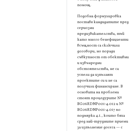
помощ.
Подобна формулировка
поставя кандидатите пред
сериозни
предизвикателства, тъй
като много бенефициенти
всъщност са сключили
договори, но поради
съвкупност от обективни
и извънредни
обстоятелства, не са
успели да изпълнят
проектите си и не са
получили финансиране. В
основата на проблема
стоят процедурите №
BG06RDNP001-4.012 и №
BG06RDNP001-4.017 по
подмярка 4.1., които бяха
сред най-трудните приеми
за изпълнение досега — с