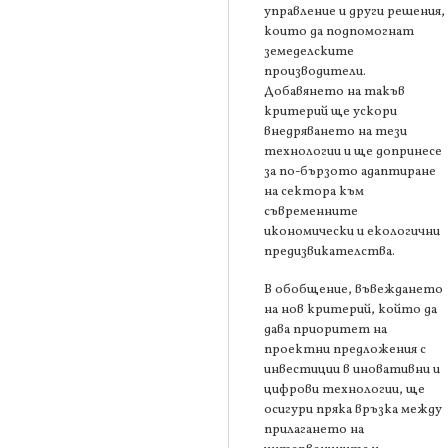
управление и други решения,
които да подпомогнат
земеделските
производители.
Добавянето на такъв
критерий ще ускори
внедряването на тези
технологии и ще допринесе
за по-бързото адаптиране
на сектора към
съвременните
икономически и екологични
предизвикателства.
В обобщение, въвеждането
на нов критерий, който да
дава приоритет на
проектни предложения с
инвестиции в иновативни и
цифрови технологии, ще
осигури пряка връзка между
прилагането на