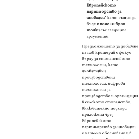
Европейското
партньорство за
иновации“
като същия да
бъде
с поне 10 броя
точки
със следните
аргументи:
Предложението за добавяне
на нов критерий с фокус
върху за стопанството
технологии, като
иновативни
производствени
технологии, цифрови
технологии за
производство и организация
в селското стопанство,
включително подходи
приложени чрез
Европейското
партньорство за иновации
е напълно обосновано и в