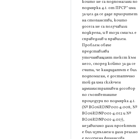
които не са подпомагани по
подмярка 4.1. от ПРСР“ има
за цел да се даде приоритет
на стопанства, които
досега не са получавали
подкрепа, и в този смисъл е
справедлив и правилен.
Проблем обаче
представлява
уточняващият текст към
него, според който за да се
счита, че кандидатът е бил
подпомаган, е достатъчно
той да има сключен
административен договор
по съответните
процедури по подмярка 4.1.
(№ BG06RDNP001-4.008, №
BG06RDNP001-4.012 и №
BG06RDNP001-4.017),
независимо дали проектът
е бил изпълнен и дали реално
е получена финансова