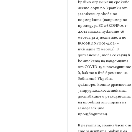
крайно ограничени срокове,
често дори по-кратки от
заложени срокове по
подмерките (например по
процедура BG06RDNP001-
4.012 нямаха нужните 36
месеца за изпълнение, а по
BG06RDNP001-4.017 –
нужните 12 месеца). В
допълнение, това се случи в
контекста на пандемията
от COVID-19 и последиците
ѝ, както и във времето на
войната в Украйна —
фактори, които драстично
затрудниха логистиката,
доставките и реализацията
на проекти от страна на
земеделските
производители.
В резултат, голяма част от
стопанствата, макар и да