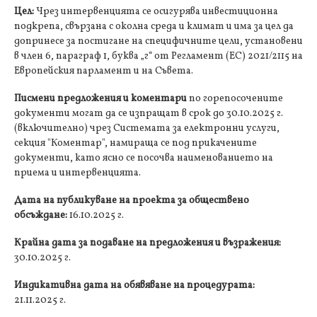
Цел:
Чрез интервенцията се осигурява инвестиционна
подкрепа, свързана с околна среда и климат и има за цел да
допринесе за постигане на специфичните цели, установени
в член 6, параграф 1, буква „г“ от Регламент (ЕС) 2021/2115 на
Европейския парламент и на Съвета.
Писмени предложения и коментари
по горепосочените
документи могат да се изпращат в срок до 30.10.2025 г.
(включително) чрез Системата за електронни услуги,
секция "Коментар", намираща се под прикачените
документи, като ясно се посочва наименованието на
приема и интервенцията.
Дата на публикуване на проекта за обществено
обсъждане:
16.10.2025 г.
Крайна дата за подаване на предложения и възражения:
30.10.2025 г.
Индикативна дата на обявяване на процедурата:
21.11.2025 г.