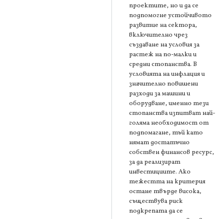
проектите, но и да се
подпомогне устойчивото
развитие на сектора,
включително чрез
създаване на условия за
растеж на по-малки и
средни стопанства. В
условията на инфлация и
значително повишени
разходи за машини и
оборудване, именно тези
стопанства изпитват най-
голяма необходимост от
подпомагане, тъй като
нямат достатъчно
собствен финансов ресурс,
за да реализират
инвестициите. Ако
тежестта на критерия
остане твърде висока,
съществува риск
подкрепата да се