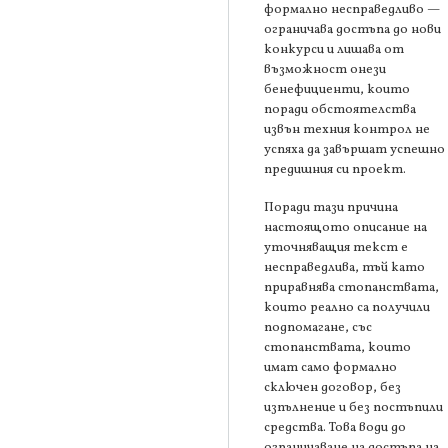
формално несправедливо —
ограничава достъпа до нови
конкурси и лишава от
възможност онези
бенефициенти, които
поради обстоятелства
извън техния контрол не
успяха да завършат успешно
предишния си проект.
Поради тази причина
настоящото описание на
уточняващия текст е
несправедлива, тъй като
приравнява стопанствата,
които реално са получили
подпомагане, със
стопанствата, които
имат само формално
сключен договор, без
изпълнение и без постъпили
средства. Това води до
ограничаване на достъпа на