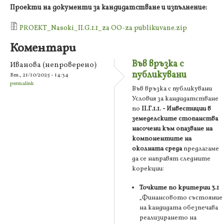
Проекти на документи за кандидатстване и изпълнение:
PROEKT_Nasoki_II.G.1.1_za OO-za publikuvane.zip
Коментари
Във връзка с
Иванова (непроверено)
публикувани
Вт., 21/10/2025 - 14:34
permalink
Във връзка с публикувани
Условия за кандидатстване
по
II.Г.1.1. - Инвестиции в
земеделските стопанства
насочени към опазване на
компонентите на
околната среда
предлагаме
да се направят следните
корекции:
Точките по критерии 3.1
„Финансовото състояние
на кандидата обезпечава
реализирането на