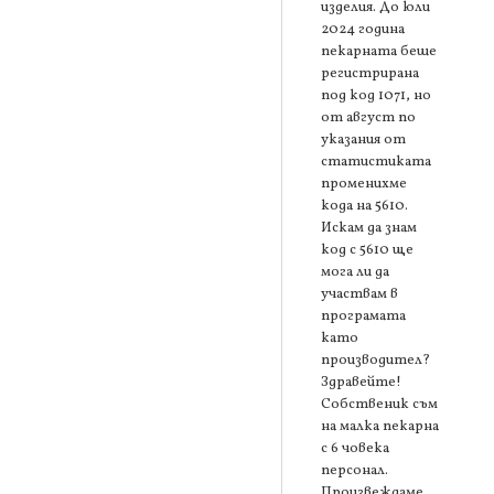
изделия. До юли
2024 година
пекарната беше
регистрирана
под код 1071, но
от август по
указания от
статистиката
променихме
кода на 5610.
Искам да знам
код с 5610 ще
мога ли да
участвам в
програмата
като
производител?
Здравейте!
Собственик съм
на малка пекарна
с 6 човека
персонал.
Произвеждаме