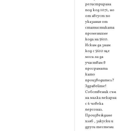
регистрирана
под код 1071, но
от август по
указания от
статистиката
променихме
кода на 5610.
Искам да знам
код с 5610 ще
мога ли да
участвам в
програмата
като
производител?
Здравейте!
Собственик съм
на малка пекарна
с 6 човека
персонал.
Произвеждаме
хляб , закуски и
други тестени