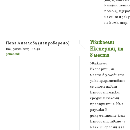
камион пътн
помощ, изгра
на сайт и зак
на комютър.
Уважаеми
Пепа Ангелова (непроверено)
Експерти, на
Вт., 30/01/2025 - 16:48
permalink
8 места
Уважаеми
Експерти, на 8
места в условията
за кандидатстване
се споменават
кандидат малки,
средни и големи
предприятия. Има
разлика в
документите към
кандидатстване за
малки и средни и за