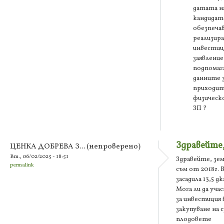
датата н
кандидат
обезпеча
реализир
инвестиц
заявление
подпомаг
данните 
приходит
физическ
ЗП ?
Здравейте,
ЦЕНКА ДОБРЕВА З... (непроверено)
Вт., 06/02/2025 - 18:51
Здравейте, зе
permalink
съм от 2018г. 
засадила 13,5 д
Мога ли да уча
за инвестиция 
закупуване на 
плодовете