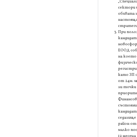
„Специали
сектори 
обхвата 
настоящ
стратеги
При поло
кандидат
новосфо
ЕООД соб
на което
физическ
регистри
като ЗП 
от 24м. 
ли точки 
приорите
Финансо
състояни
кандидат
седалище 
район от 
малко по
12 месеца