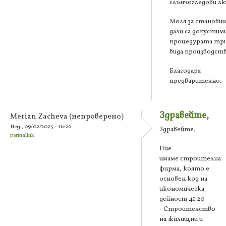
слънчогледови л
Моля за станови
дали са допустим
процедурата тр
вида производств
Благодаря
предварително.
Здравейте,
Merian Zacheva (непроверено)
Нед., 09/02/2025 - 16:26
Здравейте,
permalink
Ние
имаме строителна
фирма, която е
основен код на
икономическа
дейност 41.20
- Строителство
на жилищни и