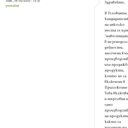
Пет., 07/02/2025 - 15:57
Здравейте,
permalink
В Условията 
кандидатст
на няколко
места се изп
"инвестици
в неземедел
дейности,
насочени къ
производст
или продажб
продукти,
които не са
включени в
Приложение I
Това включва
и търговия и
само
производст
на продукти
както са
посочени по