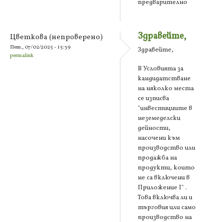
предварително
Здравейте,
Цветкова (непроверено)
Пет., 07/02/2025 - 15:39
Здравейте,
permalink
В Условията за
кандидатстване
на няколко места
се изписва
"инвестициите в
неземеделски
дейности,
насочени към
производство или
продажба на
продукти, които
не са включени в
Приложение I" .
Това включва ли и
търговия или само
производство на