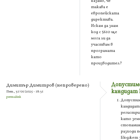
казано, че
такава е
европейската
директива.
Искам да знам
код с 5610 ще
мога ли да
участвам в
програмата
като
производител?
Допустимо
Димитър Димитров (непроверено)
кандидат
Пет., 31/01/2025 - 18:31
permalink
Допустим
кандида
регистри
като зем
стопанин 
разходи п
Бюджет 