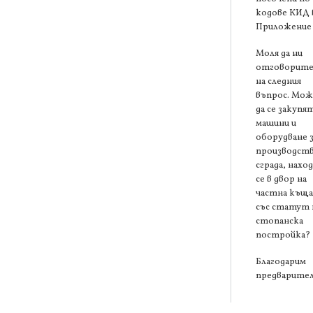
кодове КИД 
Приложение
Моля да ни
отговорите
на следния
въпрос. Мож
да се закупя
машини и
оборудване 
производств
сграда, нахо
се в двор на
частна къща
със статут 
стопанска
постройка?
Благодарим
предварите