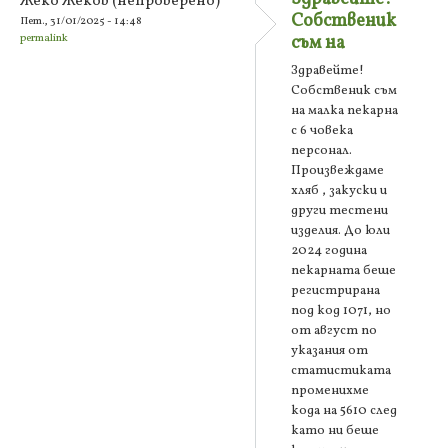
Жеко Жеков (непроверено)
Собственик
Пет., 31/01/2025 - 14:48
permalink
съм на
Здравейте!
Собственик съм
на малка пекарна
с 6 човека
персонал.
Произвеждаме
хляб , закуски и
други тестени
изделия. До юли
2024 година
пекарната беше
регистрирана
под код 1071, но
от август по
указания от
статистиката
променихме
кода на 5610 след
като ни беше