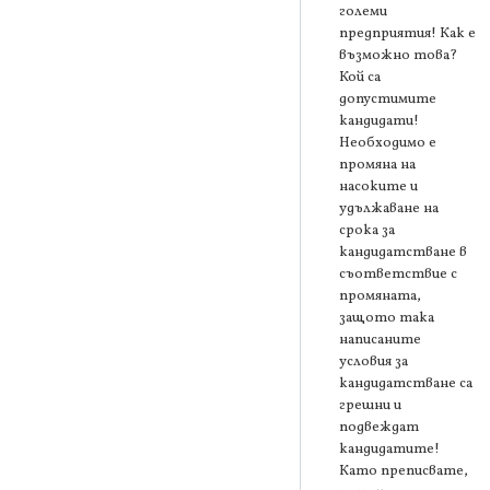
големи
предприятия! Как е
възможно това?
Кой са
допустимите
кандидати!
Необходимо е
промяна на
насоките и
удължаване на
срока за
кандидатстване в
съответствие с
промяната,
защото така
написаните
условия за
кандидатстване са
грешни и
подвеждат
кандидатите!
Като преписвате,