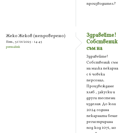
производител?
Здравейте!
Жеко Жеков (непроверено)
Собственик
Пет., 31/01/2025 - 14:45
permalink
съм на
Здравейте!
Собственик съм
на малка пекарна
с 6 човека
персонал.
Произвеждаме
хляб , закуски и
други тестени
изделия. До юли
2024 година
пекарната беше
регистрирана
под код 1071, но