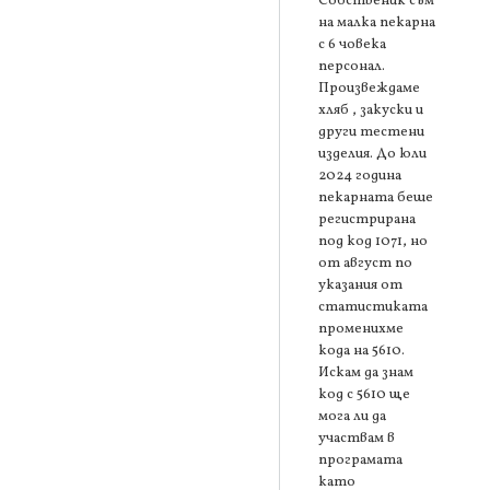
Собственик съм
на малка пекарна
с 6 човека
персонал.
Произвеждаме
хляб , закуски и
други тестени
изделия. До юли
2024 година
пекарната беше
регистрирана
под код 1071, но
от август по
указания от
статистиката
променихме
кода на 5610.
Искам да знам
код с 5610 ще
мога ли да
участвам в
програмата
като