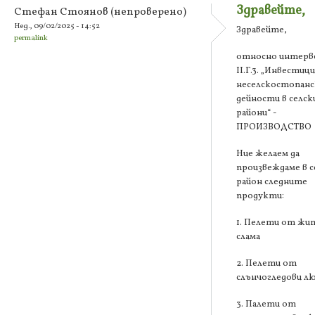
Здравейте,
Стефан Стоянов (непроверено)
Нед., 09/02/2025 - 14:52
Здравейте,
permalink
относно интерв
II.Г.3. „Инвестици
неселскостопанс
дейности в селс
райони“ -
ПРОИЗВОДСТВО
Ние желаем да
произвеждаме в с
район следните
продукти:
1. Пелети от жи
слама
2. Пелети от
слънчогледови л
3. Палети от