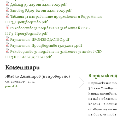
Доклад 93-425 от 24.01.2025.pdf
Заповед РД09-62 от 24.01.2025.pdf
Таблица за направените предложения и възражения -
II.Г.3_Производство.pdf
Ръководство за подаване на заявление в СЕУ -
II.Г.3_Производство.pdf
Разяснения_ПРОИЗВОДСТВО.pdf
Разяснения_Производство 13.03.2025.pdf
Ръководство за подаване на заявление за анекс в СЕУ _
II.Г.3 ПРОИЗВОДСТВО.pdf
Коментари
В приложен
Ивайло Димитров (непроверено)
Ср., 29/01/2025 - 21:14
В приложението 
permalink
3.2 към Условията
кандидатстване,
на ниво област н
колона - "Специа
обхвата на наст
разбира, че това