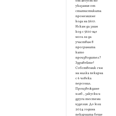
от август по
указания от
статистиката
променихме
кода на 5610.
Искам да знам
код с 5610 ще
мога ли да
участвам в
програмата
като
производител?
Здравейте!
Собственик съм
на малка пекарна
с 6 човека
персонал.
Произвеждаме
хляб , закуски и
други тестени
изделия. До юли
2024 година
пекарната беше