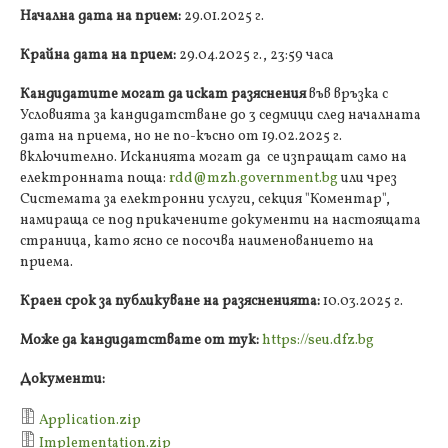
Начална дата на прием:
29.01.2025 г.
Крайна дата на прием:
29.04.2025 г., 23:59 часа
Кандидатите могат да искат разяснения
във връзка с
Условията за кандидатстване до 3 седмици след началната
дата на приема, но не по-късно от 19.02.2025 г.
включително. Исканията могат да се изпращат само на
електронната поща:
rdd@mzh.government.bg
или чрез
Системата за електронни услуги, секция "Коментар",
намираща се под прикачените документи на настоящата
страница, като ясно се посочва наименованието на
приема.
Краен срок за публикуване на разясненията:
10.03.2025 г.
Може да кандидатствате от тук:
https://seu.dfz.bg
Документи:
Application.zip
Implementation.zip