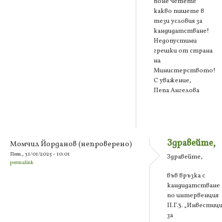
поне четете
какво пишете в
тези условия за
кандидатстване!
Недопустими
грешки от страна
на
Министерството!
С уважение,
Пепа Ангелова
Здравейте,
Момчил Йорданов (непроверено)
Пет., 31/01/2025 - 10:01
Здравейте,
permalink
във връзка с
кандидатстване
по интервенция
II.Г.3. „Инвестиц
за