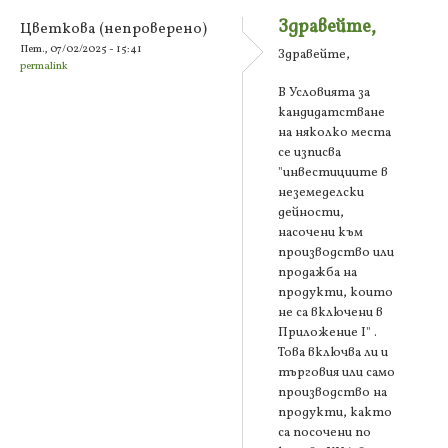
Здравейте,
Цветкова (непроверено)
Пет., 07/02/2025 - 15:41
Здравейте,
permalink
В Условията за
кандидатстване
на няколко места
се изписва
"инвестициите в
неземеделски
дейности,
насочени към
производство или
продажба на
продукти, които
не са включени в
Приложение I" .
Това включва ли и
търговия или само
производство на
продукти, както
са посочени по