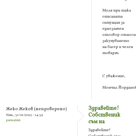
Моля при така
описаната
ситуация за
еднозначен
отговор относн
закупуването
на багер и челен
товарач.
С уважение,
Момчил Йордано
Здравейте!
Жеко Жеков (непроверено)
Собственик
Пет., 31/01/2025 - 14:39
permalink
съм на
Здравейте!