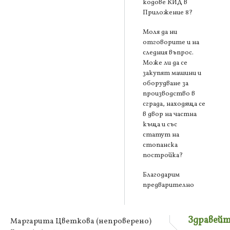
кодове КИД в
Приложение 8?
Моля да ни
отговорите и на
следния въпрос.
Може ли да се
закупят машини и
оборудване за
производство в
сграда, находяща се
в двор на частна
къща и със
статут на
стопанска
постройка?
Благодарим
предварително
Здравейт
Маргарита Цветкова (непроверено)