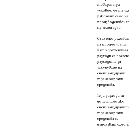
товарач при
условие, че те щ
работят само на
производствена
му площадка.
Съгласно услови
на процедурата
като допустими
разходи са посоч
разходите за
закупуване на
специализирани
транспортни
средства.
Тези разходи са
допустими ако
специализиранит
транспортни
средства се
използват само з