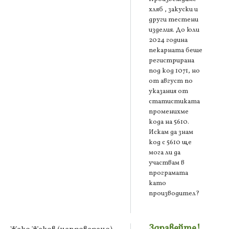
хляб , закуски и
други тестени
изделия. До юли
2024 година
пекарната беше
регистрирана
под код 1071, но
от август по
указания от
статистиката
променихме
кода на 5610.
Искам да знам
код с 5610 ще
мога ли да
участвам в
програмата
като
производител?
Здравейте!