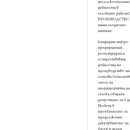
неселскостопан
дейности в
селските райони“
ПРОИЗВОДСТВО
имам следното
питане:
кандидат микро-
предприятие,
регистриран и
осъществяващ
дейности по
производство на
готови бетонов
смеси на
територията на
селска община
допустимо ли е д
включи в
проектното си
предложение
закупуването на
багер и челен