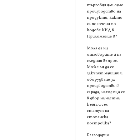
търговия или само
производство на
продукти, както
са посочени по
кодове КИД в
Приложение 8?
Моля да ни
отговорите и на
следния въпрос.
Може ли да се
закупят машини и
оборудване за
производство в
сграда, находяща се
в двор на частна
къща и със
статут на
стопанска
постройка?
Благодарим