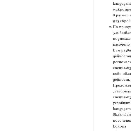
кандидат
микропре
в размер н
925 евро?
По прио
3.2. Заяв
подпомаг
насочено 
към разв
дейности
регионал
специализ
ниво обл
дейност, 
Приложен
„Региона
специализ
условията
кандидат
включват 
посочени
колона