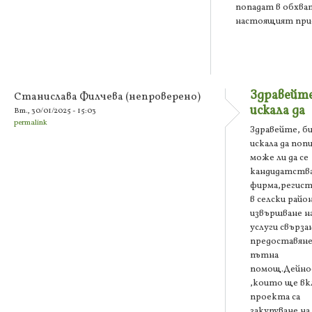
попадат в обхва
настоящият при
Здравейте
Станислава Филчева (непроверено)
искала да
Вт., 30/01/2025 - 15:03
permalink
Здравейте, б
искала да по
може ли да се
кандидатства
фирма,регист
в селски район
извършване н
услуги свързан
предоставяне
пътна
помощ.Дейн
,които ще вк
проекта са
закупуване на 