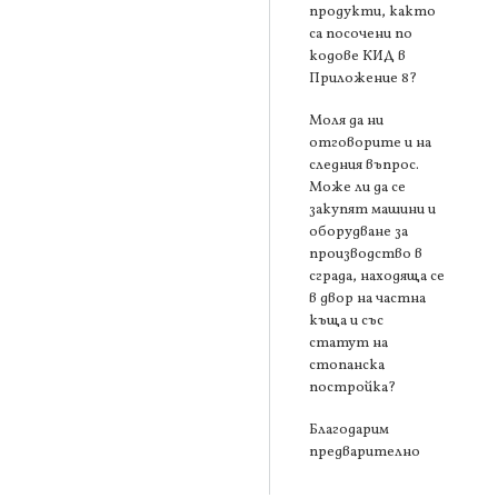
продукти, както
са посочени по
кодове КИД в
Приложение 8?
Моля да ни
отговорите и на
следния въпрос.
Може ли да се
закупят машини и
оборудване за
производство в
сграда, находяща се
в двор на частна
къща и със
статут на
стопанска
постройка?
Благодарим
предварително