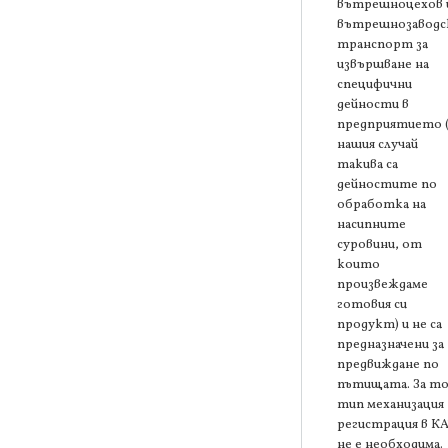
вътрешноцехов 
вътрешнозаводс
транспорт за
извършване на
специфични
дейности в
предприятието 
нашия случай
такива са
дейностите по
обработка на
насипните
суровини, от
които
произвеждаме
готовия си
продукт) и не са
предназначени за
предвиждане по
пътищата. За то
тип механизация
регистрация в К
не е необходима.