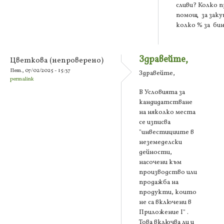
сливи? Колко 
помощ за заку
колко % за би
Здравейте,
Цветкова (непроверено)
Пет., 07/02/2025 - 15:37
Здравейте,
permalink
В Условията за
кандидатстване
на няколко места
се изписва
"инвестициите в
неземеделски
дейности,
насочени към
производство или
продажба на
продукти, които
не са включени в
Приложение I" .
Това включва ли и