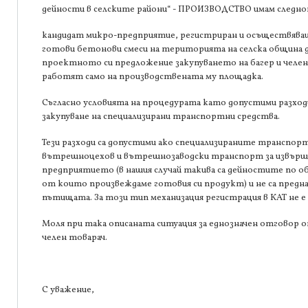
дейности в селските райони“ - ПРОИЗВОДСТВО имам следн
кандидат микро-предприятие, регистриран и осъществява
готови бетонови смеси на територията на селска община д
проектното си предложение закупуването на багер и челен 
работят само на производствената му площадка.
Съгласно условията на процедурата като допустими разходи
закупуване на специализирани транспортни средства.
Тези разходи са допустими ако специализираните транспорт
вътрешноцехов и вътрешнозаводски транспорт за извършв
предприятието (в нашия случай такива са дейностите по о
от които произвеждаме готовия си продукт) и не са предна
пътищата. За този тип механизация регистрация в КАТ не е
Моля при така описаната ситуация за еднозначен отговор о
челен товарач.
С уважение,