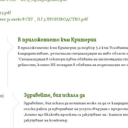
25.pdf
ние за анекс в СЕУ _ II.Г.3 ПРОИЗВОДСТВО.pdf
В приложението към Критерии
В приложението към Критерии за подбор 3.2 към Условията
кандидатстване, регионална специализация на ниво област 
"Специализация в сектори извън обхвата на настоящата стра
дейности, които НЕ попадат в обхвата на подпомагане по
Здравейте, бих искала да
о)
Здравейте, бих искала да попитам може ли да се кандида
селски район за извършване на услуги свързани с предо
,които ще включва проекта са закупуване на : камион п
закупуване на комютър.