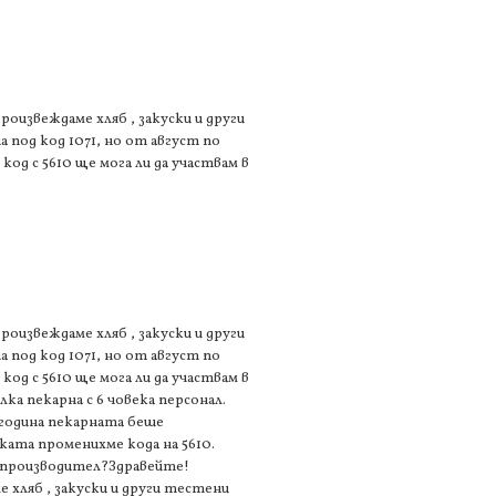
роизвеждаме хляб , закуски и други
 под код 1071, но от август по
од с 5610 ще мога ли да участвам в
роизвеждаме хляб , закуски и други
 под код 1071, но от август по
од с 5610 ще мога ли да участвам в
а пекарна с 6 човека персонал.
 година пекарната беше
ката променихме кода на 5610.
то производител?Здравейте!
е хляб , закуски и други тестени