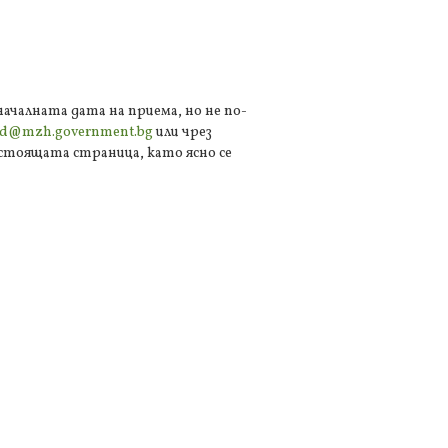
началната дата на приема, но не по-
dd@mzh.government.bg
или чрез
стоящата страница, като ясно се