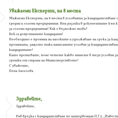
Уважаеми Експерти, на 8 места
Уважаеми Експерти, на 8 места в условията за кандидатстване 
средни и големи предприятия. Има разлика в документите към к
за големи предприятия! Как е възможно това?
Кой са допустимите кандидати!
Необходимо е промяна на насоките и удължаване на срока за к
промяната, защото така написаните условия за кандидатстван
кандидатите!
Като преписвате, поне четете какво пишете в тези условия з
грешки от страна на Министерството!
С уважение,
Пепа Ангелова
Здравейте,
Здравейте,
във връзка с кандидатстване по интервенция II.Г.3. „Инвес