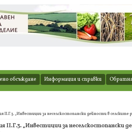
но обсъждане
Информация и справки
Обратна
 II.Г.3. „Инвестиции за неселскостопански дейности в селскит
 II.Г.3. „Инвестиции за неселскостопански д