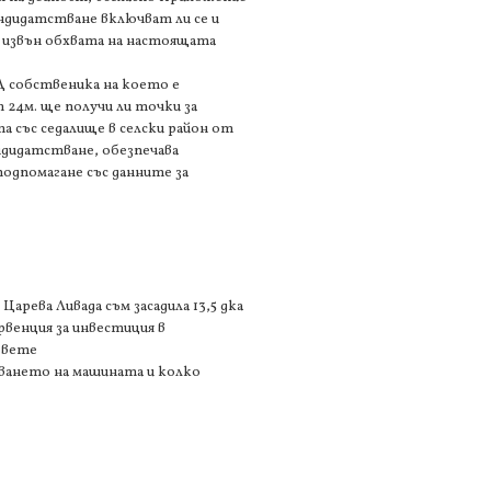
андидатстване включват ли се и
 извън обхвата на настоящата
 собственика на което е
 24м. ще получи ли точки за
 със седалище в селски район от
ндидатстване, обезпечава
одпомагане със данните за
Царева Ливада съм засадила 13,5 дка
рвенция за инвестиция в
довете
уването на машината и колко