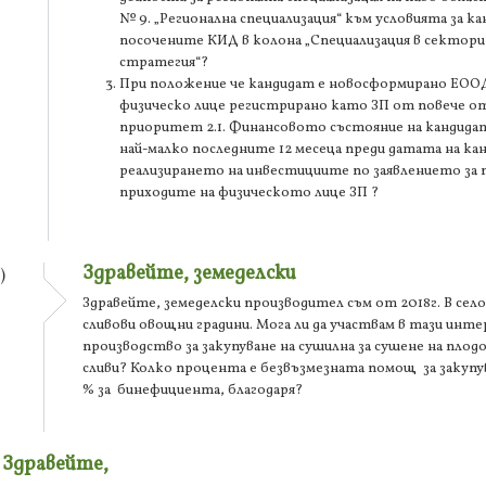
№ 9. „Регионална специализация“ към условията за к
посочените КИД в колона „Специализация в сектори
стратегия“?
При положение че кандидат е новосформирано ЕООД
физическо лице регистрирано като ЗП от повече от
приоритет 2.1. Финансовото състояние на кандидата
най-малко последните 12 месеца преди датата на ка
реализирането на инвестициите по заявлението за п
приходите на физическото лице ЗП ?
Здравейте, земеделски
)
Здравейте, земеделски производител съм от 2018г. В село 
сливови овощни градини. Мога ли да участвам в тази инте
производство за закупуване на сушилна за сушене на пло
сливи? Колко процента е безвъзмезната помощ за закуп
% за бинефициента, благодаря?
Здравейте,