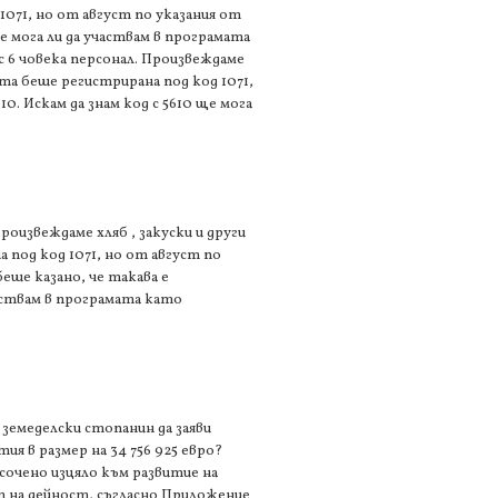
1071, но от август по указания от
е мога ли да участвам в програмата
 6 човека персонал. Произвеждаме
ата беше регистрирана под код 1071,
. Искам да знам код с 5610 ще мога
роизвеждаме хляб , закуски и други
 под код 1071, но от август по
еше казано, че такава е
частвам в програмата като
емеделски стопанин да заяви
я в размер на 34 756 925 евро?
сочено изцяло към развитие на
ст на дейност, съгласно Приложение