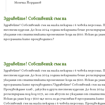
Момчил Йорданов
Здравейте! Собственик съм на
Здравейте! Собственик съм на малка пекарна с 6 човека персонал. П
тестени изделия. До юли 2024 година пекарната беше регистрирана
указания от статистиката променихме кода на 5610. Искам да знам к
програмата като производител?
Здравейте! Собственик съм на
Здравейте! Собственик съм на малка пекарна с 6 човека персонал. П
тестени изделия. До юли 2024 година пекарната беше регистрирана
указания от статистиката променихме кода на 5610. Искам да знам к
програмата като производител?Здравейте! Собственик съм на малк
Произвеждаме хляб , закуски и други тестени изделия. До юли 2024
регистрирана под код 1071, но от август по указания от статисти
Искам да знам код с 5610 ще мога ли да участвам в програмата ка
Собственик съм на малка пекарна с 6 човека персонал. Произвеждам