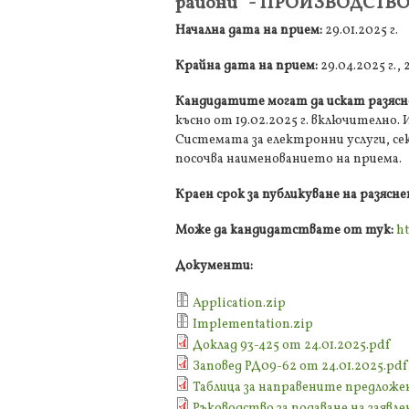
райони“ - ПРОИЗВОДСТВ
Начална дата на прием:
29.01.2025 г.
Крайна дата на прием:
29.04.2025 г., 
Кандидатите могат да искат разясн
късно от 19.02.2025 г. включително
Системата за електронни услуги, се
посочва наименованието на приема.
Краен срок за публикуване на разясн
Може да кандидатствате от тук:
ht
Документи:
Application.zip
Implementation.zip
Доклад 93-425 от 24.01.2025.pdf
Заповед РД09-62 от 24.01.2025.pdf
Таблица за направените предложени
Ръководство за подаване на заявлен