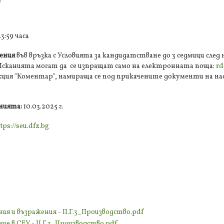
О
23:59 часа
ения
във връзка с Условията за кандидатстване до 3 седмици след 
. Исканията могат да се изпращат само на електронната поща:
r
кция "Коментар", намираща се под прикачените документи на на
енията:
10.03.2025 г.
tps://seu.dfz.bg
я и възражения - II.Г.3_Производство.pdf
ие в СЕУ - II.Г.3_Производство.pdf