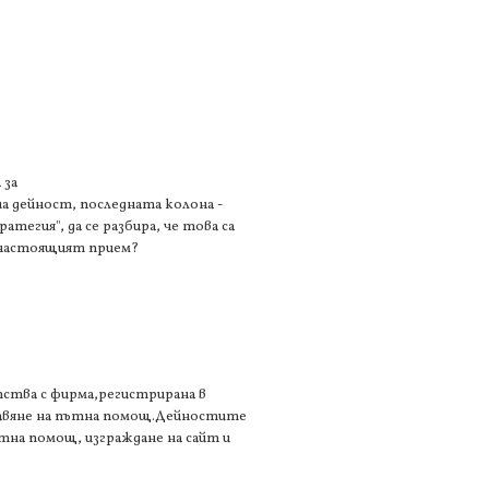
 за
на дейност, последната колона -
тегия", да се разбира, че това са
 настоящият прием?
тства с фирма,регистрирана в
ставяне на пътна помощ.Дейностите
ътна помощ, изграждане на сайт и