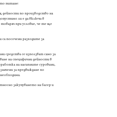
ото питане:
щ дейности по производство на
опустимо ли е да включи в
товарач при условие, че те ще
 са посочени разходите за
ни средства се използват само за
ане на специфични дейности в
бработка на насипните суровини,
значени за предвиждане по
 необходима.
тносно закупуването на багер и