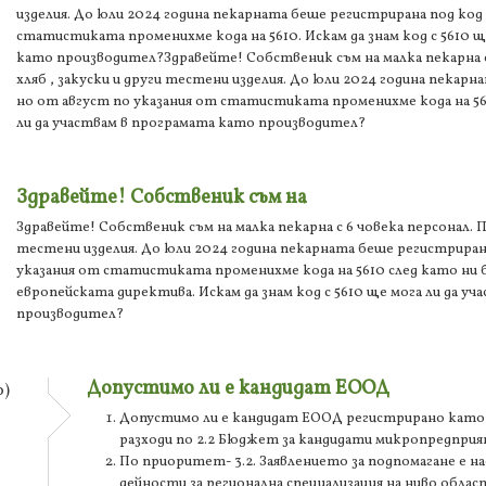
изделия. До юли 2024 година пекарната беше регистрирана под код 
статистиката променихме кода на 5610. Искам да знам код с 5610 щ
като производител?Здравейте! Собственик съм на малка пекарна с
хляб , закуски и други тестени изделия. До юли 2024 година пекарн
но от август по указания от статистиката променихме кода на 5610
ли да участвам в програмата като производител?
Здравейте! Собственик съм на
Здравейте! Собственик съм на малка пекарна с 6 човека персонал. П
тестени изделия. До юли 2024 година пекарната беше регистрирана
указания от статистиката променихме кода на 5610 след като ни б
европейската директива. Искам да знам код с 5610 ще мога ли да у
производител?
Допустимо ли е кандидат ЕООД
о)
Допустимо ли е кандидат ЕООД регистрирано като з
разходи по 2.2 Бюджет за кандидати микропредприяти
По приоритет- 3.2. Заявлението за подпомагане е на
дейности за регионална специализация на ниво обла