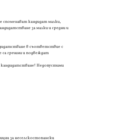
се споменават кандидат малки,
андидатстване за малки и средни и
андидатстване в съответствие с
е са грешни и подвеждат
а кандидатстване! Недопустими
тиции за неселскостопански