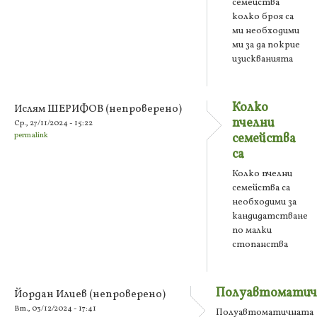
семейства
колко броя са
ми необходими
ми за да покрие
изискванията
Колко
Ислям ШЕРИФОВ (непроверено)
пчелни
Ср., 27/11/2024 - 15:22
permalink
семейства
са
Колко пчелни
семейства са
необходими за
кандидатстване
по малки
стопанства
Полуавтомати
Йордан Илиев (непроверено)
Вт., 03/12/2024 - 17:41
Полуавтоматичната