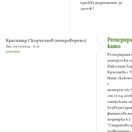
изисква разрешение за
сроеж?
Регисрира
Красимир Скорчелиев (непроверено)
като
Вт., 05/12/2024 - 11:27
permalink
Регисрирана 
земеделски 
Николина То
Кръстева с У
Имах сключе
с
номер19/06/
от 17.04.2018 
отпускане н
безвъзмездн
финансова п
подмярка 6.3
"Стартова п
развитието 