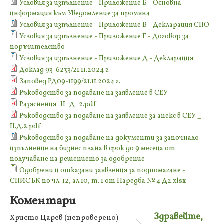
Условия за изпълнение - Приложение Б - Основна
информация към Уведомление за промяна
Условия за изпълнение - Приложение В - Декларация СПО
Условия за изпълнение - Приложение Г - Договор за
поръчителство
Условия за изпълнение - Приложение Д - Декларация
Доклад 93-6233/21.11.2024 г.
Заповед РД09-1199/21.11.2024 г.
Ръководство за подаване на заявление в СЕУ
Разяснения_II_Д_2.pdf
Ръководство за подаване на заявление за анекс в СЕУ _
II.Д.2.pdf
Ръководство за подаване на документи за започнало
изпълнение на бизнес плана в срок до 9 месеца от
получаване на решението за одобрение
Одобрени и отказани заявления за подпомагане -
СПИСЪК по чл. 12, ал.10, т. 1 от Наредба № 4 Д2.xlsx
Коментари
Здравейте,
Христо Царев (непроверено)