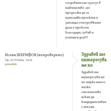
следователно излезе в
майчинство ,но
продължи да си
изпълнява проекта и
заплаща осигуровките
дали е проблем.
Благодаря, хубав и
успешен ден!!!
Здравей те
Ислям ШЕРИФОВ (непроверено)
интересува
Ср., 27/11/2024 - 15:21
permalink
ме по
Здравей те
интересува ме
по мярка много
малки
стопанства
искам да
кандидатствам
с пчелни