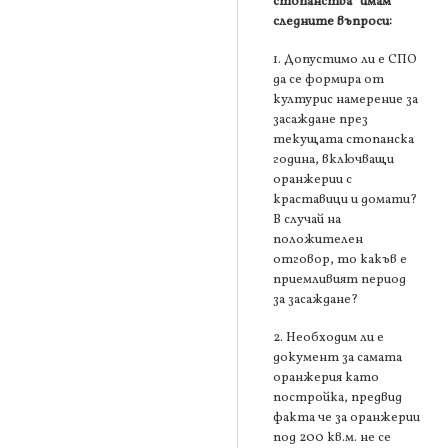
стопанства“ имам
следните въпроси:
1. Допустимо ли е СПО
да се формира от
културис намерение за
засаждане през
текущата стопанска
година, включващи
оранжерии с
краставици и домати?
В случай на
положителен
отговор, то какъв е
приемливият период
за засаждане?
2. Необходим ли е
документ за самата
оранжерия като
постройка, предвид
факта че за оранжерии
под 200 кв.м. не се