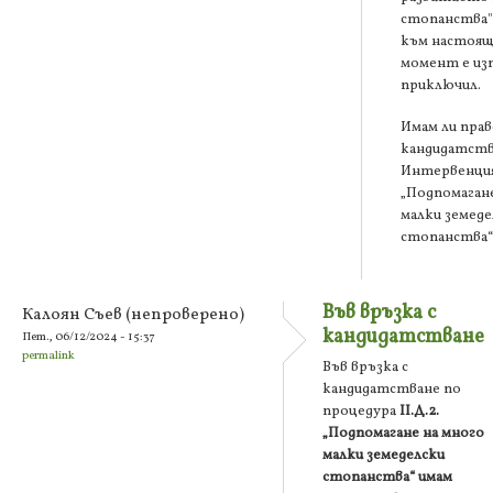
стопанства"
към настоящ
момент е из
приключил.
Имам ли прав
кандидатст
Интервенция 
„Подпомагане
малки земеде
стопанства“
Във връзка с
Калоян Съев (непроверено)
кандидатстване
Пет., 06/12/2024 - 15:37
permalink
Във връзка с
кандидатстване по
процедура
II.Д.2.
„Подпомагане на много
малки земеделски
стопанства“ имам