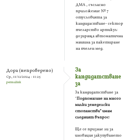
ДМА , съгласно
приложение № 7
отусловията за
кандидастване- сектор
пчеларство артикул:
дозираща автоматична
машина за пакетиране
на пчелен мед.
За
Дора (непроверено)
кандидатстване
Ср., 11/12/2024 - 11:25
permalink
за
За кандидатстване за
"
Подпомагане на много
малки земеделски
стопанства“ имам
следният въпрос:
Ще се признае ли за
иновация закупуването