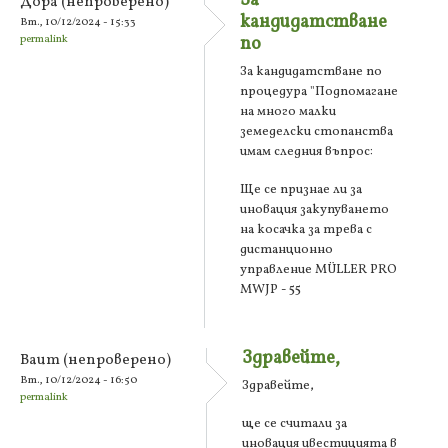
За
Дора (непроверено)
кандидатстване
Вт., 10/12/2024 - 15:33
permalink
по
За кандидатстване по
процедура "Подпомагане
на много малки
земеделски стопанства
имам следния въпрос:
Ще се признае ли за
иновация закупуването
на косачка за трева с
дистанционно
управление MÜLLER PRO
MWJP - 55
Здравейте,
Ваит (непроверено)
Вт., 10/12/2024 - 16:50
Здравейте,
permalink
ще се считали за
иновация ивестицията в