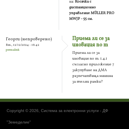
на:
Косачка с
дистанционно
управление MÜLLER PRO
MWJP - 55 см.
Приема ли се за
Георги (непроверено)
иновация по т
Вт., 12/12/2024 - 16:42
permalink
Приема ли се за
иновация по т. 1.4.1
съгласно приложение 7
закупуване на ДМА
разпечатваща машина
за пчелни рамки?
Copyright © 2026, Система за електронни услуги - ДФ
"Земеделие"