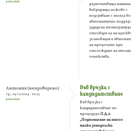
permalink
разпечатваща машина 
вибриращи ножове с
подгряване с топла во
автоматично поддър
зададена температур
отговаря ли на изиск
за иновация и автома
на процесите при
отглеждане на пчелн
семейства.
Във връзка с
Антония (непроверено)
кандидатстване
Ср., 04/12/2024 - 10:23
permalink
Във връзка с
кандидатстване по
процедура
II.Д.2.
„Подпомагане на много
малки земеделски