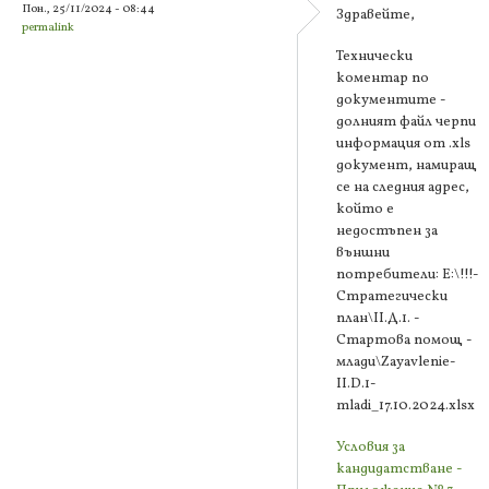
Пон., 25/11/2024 - 08:44
Здравейте,
permalink
Технически
коментар по
документите -
долният файл черпи
информация от .xls
документ, намиращ
се на следния адрес,
който е
недостъпен за
външни
потребители: E:\!!!-
Стратегически
план\II.Д.1. -
Стартова помощ -
млади\Zayavlenie-
II.D.1-
mladi_17.10.2024.xlsx
Условия за
кандидатстване -