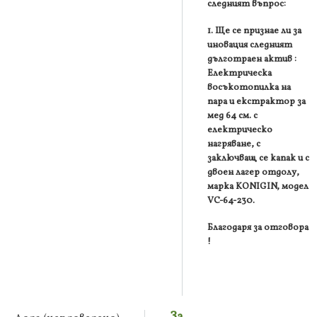
следният въпрос:
1. Ще се признае ли за
иновация следният
дълготраен актив :
Електрическа
восъкотопилка на
пара и екстрактор за
мед 64 см. с
електрическо
нагряване, с
заключващ се капак и с
двоен лагер отдолу,
марка KONIGIN, модел
VC-64-230.
Благодаря за отговора
!