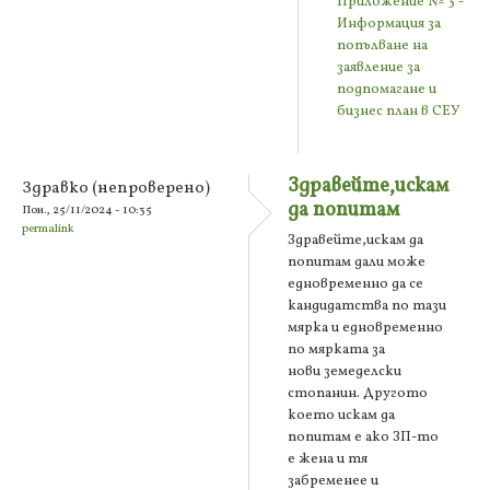
Приложение № 3 -
Информация за
попълване на
заявление за
подпомагане и
бизнес план в СЕУ
Здравейте,искам
Здравко (непроверено)
да попитам
Пон., 25/11/2024 - 10:35
permalink
Здравейте,искам да
попитам дали може
едновременно да се
кандидатства по тази
мярка и едновременно
по мярката за
нови земеделски
стопанин. Другото
което искам да
попитам е ако ЗП-то
е жена и тя
забременее и