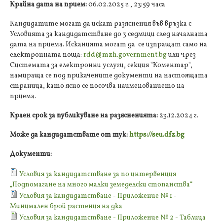
Крайна дата на прием:
06.02.2025 г., 23:59 часа
Кандидатите могат да искат разяснения във връзка с
Условията за кандидатстване до 3 седмици след началната
дата на приема. Исканията могат да се изпращат само на
електронната поща:
rdd@mzh.government.bg
или чрез
Системата за електронни услуги, секция "Коментар",
намираща се под прикачените документи на настоящата
страница, като ясно се посочва наименованието на
приема.
Краен срок за публикуване на разясненията:
23.12.2024 г.
Може да кандидатствате от тук:
https://seu.dfz.bg
Документи:
Условия за кандидатстване за по интервенция
„Подпомагане на много малки земеделски стопанства“
Условия за кандидатстване - Приложение № 1 -
Минимален брой растения на дка
Условия за кандидатстване - Приложение № 2 - Таблица